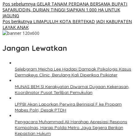
Pos sebelumnya
GELAR TANAM PERDANA BERSAMA BUPATI
SAFARUDDIN, DURIAN TINGGI SIAPKAN 1.000 HA UNTUK
JAGUNG
Pos berikutnya
LIMAPULUH KOTA BERTEKAD JADI KABUPATEN
LAYAK ANAK
Jangan Lewatkan
Selebgram Meicha Lee Hadapi Dampak Psikologis Kasus
Dermakeys Clinic, Berulang Kali Diperiksa Psikiater
MUNAS BEM SI Kerakyatan Diwarnai Dugaan Kekerasan,
Koordinator Pusat Terlibat Pemukulan
LPPBI Akan Laporkan Perwira Berinisial F ke Propam
Mabes Polri, Desak PTDH
Pengacara Muhammad Ali Harahap Apresiasi Respons
Kompolnas, Harap Polda Metro Jaya Segera Berikan
Kepastian Hukum