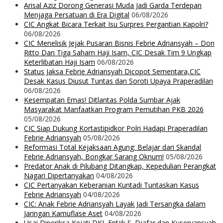
Arisal Aziz Dorong Generasi Muda Jadi Garda Terdepan
Menjaga Persatuan di Era Digital
06/08/2026
CIC Angkat Bicara Terkait Isu Surpres Pergantian Kapolri?
06/08/2026
CIC Menelisik Jejak Pusaran Bisnis Febrie Adriansyah – Don
Ritto Dan Tiga Saham Haji Isam, CIC Desak Tim 9 Ungkap
Keterlibatan Haji Isam
06/08/2026
Status Jaksa Febrie Adriansyah Dicopot Sementara,CIC
Desak Kasus Diusut Tuntas dan Soroti Upaya Praperadilan
06/08/2026
Kesempatan Emas! Ditlantas Polda Sumbar Ajak
Masyarakat Manfaatkan Program Pemutihan PKB 2026
05/08/2026
CIC Siap Dukung Kortastipidkor Polri Hadapi Praperadilan
Febrie Adriansyah
05/08/2026
Reformasi Total Kejaksaan Agung: Belajar dari Skandal
Febrie Adriansyah, Bongkar Sarang Oknum!
05/08/2026
Predator Anak di Pilubang Ditangkap, Kepedulian Perangkat
Nagari Dipertanyakan
04/08/2026
CIC Pertanyakan Keberanian Kuntadi Tuntaskan Kasus
Febrie Adriansyah
04/08/2026
CIC: Anak Febrie Adriansyah Layak Jadi Tersangka dalam
Jaringan Kamuflase Aset
04/08/2026
Usai Diperiksa Kejati DKI, Entjik S. Djafar dan Kuseryansyah