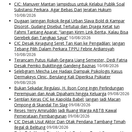
CIC: Manuver Mantan Jampidsus untuk Kelabui Publik Soal
Substansi Perkara, Agar Bebas Dari Jeratan Hukum
10/08/2026
Dugaan Jaringan Rokok Ilegal Urban Slava Bold di Kampar
Disorot, Gudang Disebut Tertutup dan Dijaga Ketat Jun
Fahmi Tantang Aparat: “Jangan Kirim Link Berita, Kalau Bisa
Gerebek dan Tangkap Saya”
10/08/2026
CIC Desak Kejagung Seret Tan Kian ke Pengadilan: Jangan
Tebang Pilih Dalam Perkara TPPU Febrie Ardiansyah
10/08/2026
Terancam Putus Kuliah Gegara Uang Semester, Dedi Fatria
Desak Pemko Bukittinggi Gandeng Baznas
10/08/2026
Selebgram Meicha Lee Hadapi Dampak Psikologis Kasus
Dermakeys Clinic, Berulang Kali Diperiksa Psikiater
09/08/2026
Bukan Sekadar Regulasi, H. Ilson Cong Ingin Perlindungan
Perempuan dan Anak Dipahami hingga Keluarga
09/08/2026
Sentilan Keras CIC ke Kapolda Babel: Jangan Jadi Macan
Ompong di Skandal Tin Slag
09/08/2026
Reses Yerry Amiruddin Jadi Ruang Warga ABTB Kawal
Pemerataan Pembangunan
09/08/2026
CIC Desak Usut Aktor Dan Otak Pendana Tambang Timah
Ilegal di Belitung
09/08/2026