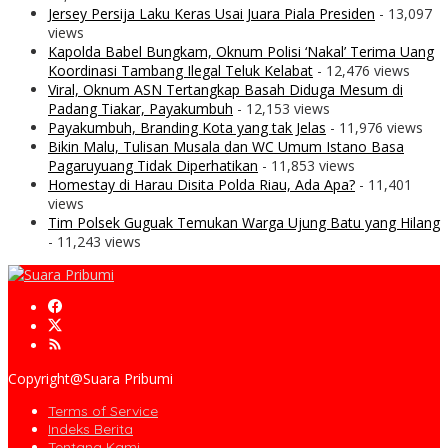
Jersey Persija Laku Keras Usai Juara Piala Presiden
- 13,097
views
Kapolda Babel Bungkam, Oknum Polisi ‘Nakal’ Terima Uang
Koordinasi Tambang Ilegal Teluk Kelabat
- 12,476 views
Viral, Oknum ASN Tertangkap Basah Diduga Mesum di
Padang Tiakar, Payakumbuh
- 12,153 views
Payakumbuh, Branding Kota yang tak Jelas
- 11,976 views
Bikin Malu, Tulisan Musala dan WC Umum Istano Basa
Pagaruyuang Tidak Diperhatikan
- 11,853 views
Homestay di Harau Disita Polda Riau, Ada Apa?
- 11,401
views
Tim Polsek Guguak Temukan Warga Ujung Batu yang Hilang
- 11,243 views
Copyright@Suara Pribumi
Terms of Service
Indeks Berita
Tentang Kami