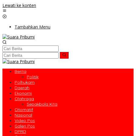
Lewati ke konten
Tambahkan Menu
Berita
Politik
Polhukam
Daerah
Ekonomi
Olahraga
Sepakbola Kita
Otomatif
Nasional
Video Pos
Galeri Pos
DPRD