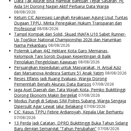
Data Tak Akurat Bisa Hambat Bantuan Tepat Sasaran, Hj.
Aida SH Dorong Nagari Aktif Perbarui Data Warga
08/08/2026
Ketum CIC Apresiasi Langkah Kejaksaan Agung Usut Tuntas
Dugaan TPPU, Minta Penegakan Hukum Transparan dan
Profesional
08/08/2026
Tampil Kompak dan Solid, Skuad INAFA U10 Sabet Runner-
Up TopSkor National Championship 2026 dan Harumkan
Nama Pekanbaru
08/08/2026
Polemik Lahan 442 Hektare Kota Garo Memanas,
Kelompok Tani Soroti Dugaan Kepentingan di Balik
Penolakan Pengelolaan Kawasan
08/08/2026
Perjuangkan Kepedulian untuk Masyarakat, H. Arisal Aziz
dan Marsanova Andesra Santuni 51 Anak Yatim
08/08/2026
Reses Elfanis Jadi Ruang Evaluasi, Warga Dorong
Pemerintah Benahi Akurasi Data Bansos
07/08/2026
Jaga Aset Daerah dan Tata Wajah Kota, Pemko Bukittinggi
Dorong Ekonomi Makin Bergeliat
07/08/2026
Modus Pungli di Satpas SIM Polres Subang, Warga Sengaja
Dipersulit Agar Lewat Jalur Belakang
07/08/2026
CIC: Kasus TPPU Febrie Ardiansyah, Kepala Ular Berhantu
07/08/2026
13 Perda Jadi Catatan, DPRD Bukittinggi Buka Tahun Sidang
Baru dengan Semangat “Tahun Perubahan”
07/08/2026