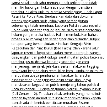
sama sekali tidak tahu-menahu, tidak terlibat, dan tidak
memiliki hubungan hukum apa pun dengan peristiwa
tersebut. • Fakta Hukum: Mereka Sendiri yang Sudah Lapor
Resmi ke Polda Riau: Berdasarkan data dan dokumen
otentik yang kami miliki, pihak yang bersangkutan
sebenarnya telah membuat Laporan Polisi secara resmi di
Polda Riau pada tanggal 22 Januari 2026 terkait persoalan
hukum yang mereka hadapi. Hal ini membuktikan bahwa
proses hukum yang sah sedang berjalan terhadap subjek
terlapor yang bersangkutan. • Indikasi Sengaja Bikin
Kegaduhan dan Niat Buruk (Bad Faith): Oleh karena jalur
laporan resmi di kepolisian sudah mereka tempuh, sangat
disayangkan dan patut diduga sarat muatan politis ketika isu
tersebut justru dibawa ke ruang siber dengan cara
menyerang, menjelek-jelekkan, serta melakukan tagging
provokatif kepada akun resmi klien kami. Tindakan ini murni
merupakan upaya pembunuhan karakter (character
assassination), penggiringan opini sesat, dan upaya
menciptakan kegaduhan publik menjelang tahun politik di
Kota Pekanbaru. • Penyalahgunaan Narasi Layanan Publik
(Call Center 112): Tindakan pihak tertentu yang memelintir
arahan layanan darurat 112 untuk mendiskreditkan kepala
daerah adalah bentuk pencitraan murahan. Sistem