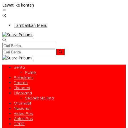
Lewati ke konten
Tambahkan Menu
Berita
Politik
Polhukam
Daerah
Ekonomi
Olahraga
Sepakbola Kita
Otomatif
Nasional
Video Pos
Galeri Pos
DPRD