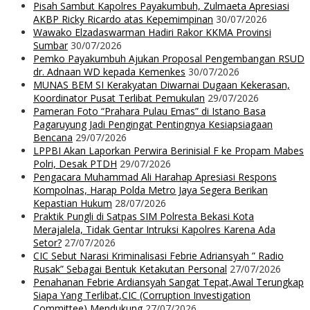
Pisah Sambut Kapolres Payakumbuh, Zulmaeta Apresiasi
AKBP Ricky Ricardo atas Kepemimpinan
30/07/2026
Wawako Elzadaswarman Hadiri Rakor KKMA Provinsi
Sumbar
30/07/2026
Pemko Payakumbuh Ajukan Proposal Pengembangan RSUD
dr. Adnaan WD kepada Kemenkes
30/07/2026
MUNAS BEM SI Kerakyatan Diwarnai Dugaan Kekerasan,
Koordinator Pusat Terlibat Pemukulan
29/07/2026
Pameran Foto “Prahara Pulau Emas” di Istano Basa
Pagaruyung Jadi Pengingat Pentingnya Kesiapsiagaan
Bencana
29/07/2026
LPPBI Akan Laporkan Perwira Berinisial F ke Propam Mabes
Polri, Desak PTDH
29/07/2026
Pengacara Muhammad Ali Harahap Apresiasi Respons
Kompolnas, Harap Polda Metro Jaya Segera Berikan
Kepastian Hukum
28/07/2026
Praktik Pungli di Satpas SIM Polresta Bekasi Kota
Merajalela, Tidak Gentar Intruksi Kapolres Karena Ada
Setor?
27/07/2026
CIC Sebut Narasi Kriminalisasi Febrie Adriansyah ” Radio
Rusak” Sebagai Bentuk Ketakutan Personal
27/07/2026
Penahanan Febrie Ardiansyah Sangat Tepat,Awal Terungkap
Siapa Yang Terlibat,CIC (Corruption Investigation
Committee) Mendukung
27/07/2026