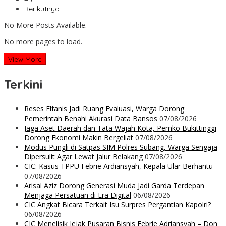
Berikutnya
No More Posts Available.
No more pages to load.
View More
Terkini
Reses Elfanis Jadi Ruang Evaluasi, Warga Dorong
Pemerintah Benahi Akurasi Data Bansos
07/08/2026
Jaga Aset Daerah dan Tata Wajah Kota, Pemko Bukittinggi
Dorong Ekonomi Makin Bergeliat
07/08/2026
Modus Pungli di Satpas SIM Polres Subang, Warga Sengaja
Dipersulit Agar Lewat Jalur Belakang
07/08/2026
CIC: Kasus TPPU Febrie Ardiansyah, Kepala Ular Berhantu
07/08/2026
Arisal Aziz Dorong Generasi Muda Jadi Garda Terdepan
Menjaga Persatuan di Era Digital
06/08/2026
CIC Angkat Bicara Terkait Isu Surpres Pergantian Kapolri?
06/08/2026
CIC Menelisik Jejak Pusaran Bisnis Febrie Adriansyah – Don