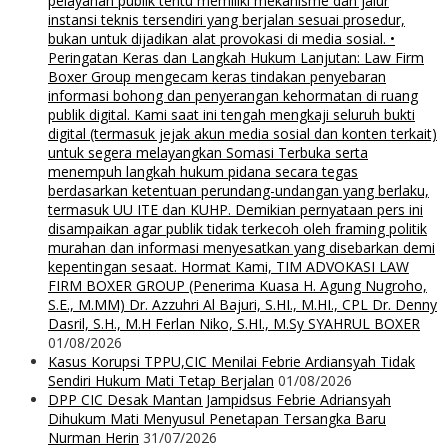
pelayanan publik tentu memiliki mekanisme dan jalur
instansi teknis tersendiri yang berjalan sesuai prosedur,
bukan untuk dijadikan alat provokasi di media sosial. •
Peringatan Keras dan Langkah Hukum Lanjutan: Law Firm
Boxer Group mengecam keras tindakan penyebaran
informasi bohong dan penyerangan kehormatan di ruang
publik digital. Kami saat ini tengah mengkaji seluruh bukti
digital (termasuk jejak akun media sosial dan konten terkait)
untuk segera melayangkan Somasi Terbuka serta
menempuh langkah hukum pidana secara tegas
berdasarkan ketentuan perundang-undangan yang berlaku,
termasuk UU ITE dan KUHP. Demikian pernyataan pers ini
disampaikan agar publik tidak terkecoh oleh framing politik
murahan dan informasi menyesatkan yang disebarkan demi
kepentingan sesaat. Hormat Kami, TIM ADVOKASI LAW
FIRM BOXER GROUP (Penerima Kuasa H. Agung Nugroho,
S.E., M.MM) Dr. Azzuhri Al Bajuri, S.HI., M.HI., CPL Dr. Denny
Dasril, S.H., M.H Ferlan Niko, S.HI., M.Sy SYAHRUL BOXER
01/08/2026
Kasus Korupsi TPPU,CIC Menilai Febrie Ardiansyah Tidak
Sendiri Hukum Mati Tetap Berjalan
01/08/2026
DPP CIC Desak Mantan Jampidsus Febrie Adriansyah
Dihukum Mati Menyusul Penetapan Tersangka Baru
Nurman Herin
31/07/2026