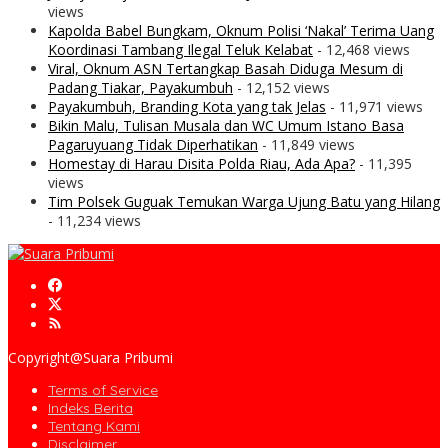
views
Kapolda Babel Bungkam, Oknum Polisi ‘Nakal’ Terima Uang
Koordinasi Tambang Ilegal Teluk Kelabat
- 12,468 views
Viral, Oknum ASN Tertangkap Basah Diduga Mesum di
Padang Tiakar, Payakumbuh
- 12,152 views
Payakumbuh, Branding Kota yang tak Jelas
- 11,971 views
Bikin Malu, Tulisan Musala dan WC Umum Istano Basa
Pagaruyuang Tidak Diperhatikan
- 11,849 views
Homestay di Harau Disita Polda Riau, Ada Apa?
- 11,395
views
Tim Polsek Guguak Temukan Warga Ujung Batu yang Hilang
- 11,234 views
Copyright@Suara Pribumi
Terms of Service
Indeks Berita
Tentang Kami
Disclaimer