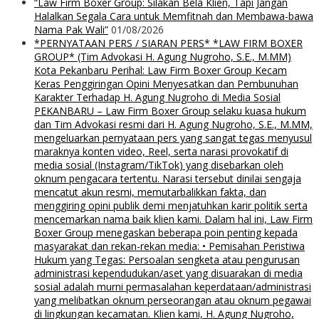
“Law Firm Boxer Group: Silakan Bela Klien, Tapi Jangan
Halalkan Segala Cara untuk Memfitnah dan Membawa-bawa
Nama Pak Wali”
01/08/2026
*PERNYATAAN PERS / SIARAN PERS* *LAW FIRM BOXER
GROUP* (Tim Advokasi H. Agung Nugroho, S.E., M.MM)
Kota Pekanbaru Perihal: Law Firm Boxer Group Kecam
Keras Penggiringan Opini Menyesatkan dan Pembunuhan
Karakter Terhadap H. Agung Nugroho di Media Sosial
PEKANBARU – Law Firm Boxer Group selaku kuasa hukum
dan Tim Advokasi resmi dari H. Agung Nugroho, S.E., M.MM,
mengeluarkan pernyataan pers yang sangat tegas menyusul
maraknya konten video, Reel, serta narasi provokatif di
media sosial (Instagram/TikTok) yang disebarkan oleh
oknum pengacara tertentu. Narasi tersebut dinilai sengaja
mencatut akun resmi, memutarbalikkan fakta, dan
menggiring opini publik demi menjatuhkan karir politik serta
mencemarkan nama baik klien kami. Dalam hal ini, Law Firm
Boxer Group menegaskan beberapa poin penting kepada
masyarakat dan rekan-rekan media: • Pemisahan Peristiwa
Hukum yang Tegas: Persoalan sengketa atau pengurusan
administrasi kependudukan/aset yang disuarakan di media
sosial adalah murni permasalahan keperdataan/administrasi
yang melibatkan oknum perseorangan atau oknum pegawai
di lingkungan kecamatan. Klien kami, H. Agung Nugroho,