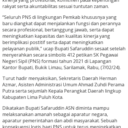
kinerja yang profesional, komitmen pada kepentingan
rakyat serta akuntabilitas sesuai tuntutan zaman.
“Seluruh PNS di lingkungan Pemkab khususnya yang
baru diangkat dapat menjalankan fungsi dan perannya
secara profesional, bertanggung jawab, serta dapat
meningkatkan kapasitas dan kualitas kinerja yang
berimplikasi postitif serta dapat meningkatkan
pelayanan publik,” ucap Bupati Safaruddin sesaat setelah
menyerahkan secara simbolis 412 petikan SK Pegawai
Negeri Sipil (PNS) formasi tahun 2021 di Lapangan
Kantor Bupati, Bukik Limau, Sarilamak, Rabu, (7/02/24).
Turut hadir menyaksikan, Sekretaris Daerah Herman
Azmar, Asisten Administrasi Umum Ahmad Zuhdi Perama
Putra serta sejumlah Kepala Perangkat Daerah lingkup
Kabupaten Lima Puluh Kota.
Dikatakan Bupati Safaruddin ASN diminta mampu
melaksanakan amanah sebagai aparatur negara,
aparatur pemerintahan dan abdi masyarakat. Sebuah
konsekuensi logis bagi PNS untuk terus meningkatkan