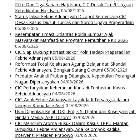
Ritto Dan Tiga Saham Haji Isam, CIC Desak Tim 9 Ungkap
Keterlibatan Haji Isam
06/08/2026
Status Jaksa Febrie Adriansyah Dicopot Sementara,CIC
Desak Kasus Diusut Tuntas dan Soroti Upaya Praperadilan
06/08/2026
Kesempatan Emas! Ditlantas Polda Sumbar Ajak
Masyarakat Manfaatkan Program Pemutihan PKB 2026
05/08/2026
CIC Siap Dukung Kortastipidkor Polri Hadapi Praperadilan
Febrie Adriansyah
05/08/2026
Reformasi Total Kejaksaan Agung: Belajar dari Skandal
Febrie Adriansyah, Bongkar Sarang Oknum!
05/08/2026
Predator Anak di Pilubang Ditangkap, Kepedulian Perangkat
Nagari Dipertanyakan
04/08/2026
CIC Pertanyakan Keberanian Kuntadi Tuntaskan Kasus
Febrie Adriansyah
04/08/2026
CIC: Anak Febrie Adriansyah Layak Jadi Tersangka dalam
Jaringan Kamuflase Aset
04/08/2026
Usai Diperiksa Kejati DKI, Entjik S. Djafar dan Kuseryansyah
Hindari Media, AFPI Disorot
03/08/2026
CIC Mencium Aroma Busuk Dalam Kasus TPPU Mantan
Jampidsus Febrie Ardiansyah, Ada Kelompok Radikal
Intervensi Presiden Prabowo
03/08/2026