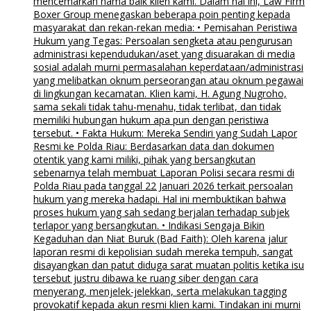
mencemarkan nama baik klien kami. Dalam hal ini, Law Firm
Boxer Group menegaskan beberapa poin penting kepada
masyarakat dan rekan-rekan media: • Pemisahan Peristiwa
Hukum yang Tegas: Persoalan sengketa atau pengurusan
administrasi kependudukan/aset yang disuarakan di media
sosial adalah murni permasalahan keperdataan/administrasi
yang melibatkan oknum perseorangan atau oknum pegawai
di lingkungan kecamatan. Klien kami, H. Agung Nugroho,
sama sekali tidak tahu-menahu, tidak terlibat, dan tidak
memiliki hubungan hukum apa pun dengan peristiwa
tersebut. • Fakta Hukum: Mereka Sendiri yang Sudah Lapor
Resmi ke Polda Riau: Berdasarkan data dan dokumen
otentik yang kami miliki, pihak yang bersangkutan
sebenarnya telah membuat Laporan Polisi secara resmi di
Polda Riau pada tanggal 22 Januari 2026 terkait persoalan
hukum yang mereka hadapi. Hal ini membuktikan bahwa
proses hukum yang sah sedang berjalan terhadap subjek
terlapor yang bersangkutan. • Indikasi Sengaja Bikin
Kegaduhan dan Niat Buruk (Bad Faith): Oleh karena jalur
laporan resmi di kepolisian sudah mereka tempuh, sangat
disayangkan dan patut diduga sarat muatan politis ketika isu
tersebut justru dibawa ke ruang siber dengan cara
menyerang, menjelek-jelekkan, serta melakukan tagging
provokatif kepada akun resmi klien kami. Tindakan ini murni