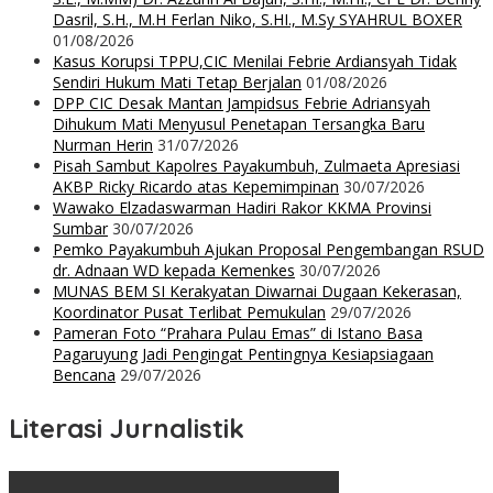
Dasril, S.H., M.H Ferlan Niko, S.HI., M.Sy SYAHRUL BOXER
01/08/2026
Kasus Korupsi TPPU,CIC Menilai Febrie Ardiansyah Tidak
Sendiri Hukum Mati Tetap Berjalan
01/08/2026
DPP CIC Desak Mantan Jampidsus Febrie Adriansyah
Dihukum Mati Menyusul Penetapan Tersangka Baru
Nurman Herin
31/07/2026
Pisah Sambut Kapolres Payakumbuh, Zulmaeta Apresiasi
AKBP Ricky Ricardo atas Kepemimpinan
30/07/2026
Wawako Elzadaswarman Hadiri Rakor KKMA Provinsi
Sumbar
30/07/2026
Pemko Payakumbuh Ajukan Proposal Pengembangan RSUD
dr. Adnaan WD kepada Kemenkes
30/07/2026
MUNAS BEM SI Kerakyatan Diwarnai Dugaan Kekerasan,
Koordinator Pusat Terlibat Pemukulan
29/07/2026
Pameran Foto “Prahara Pulau Emas” di Istano Basa
Pagaruyung Jadi Pengingat Pentingnya Kesiapsiagaan
Bencana
29/07/2026
Literasi Jurnalistik