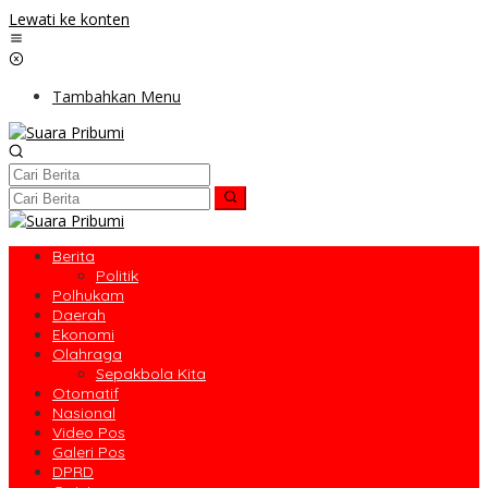
Lewati ke konten
Tambahkan Menu
Berita
Politik
Polhukam
Daerah
Ekonomi
Olahraga
Sepakbola Kita
Otomatif
Nasional
Video Pos
Galeri Pos
DPRD