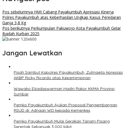
Pos sebelumnya
HMI Cabang Payakumbuh Apresiasi Kinerja
Polres Payakumbuh atas Keberhasilan Ungkap Kasus Peredaran
Ganja 3,8 Kg
Pos berikutnya
Perkumpulan Pakuwojo Kota Payakumbuh Gelar
Ibadah Kurban 2025
Jangan Lewatkan
Pisah Sambut Kapolres Payakumbuh, Zulmaeta Apresiasi
AKBP Ricky Ricardo atas Kepemimpinan
Wawako Elzadaswarman Hadiri Rakor KKMA Provinsi
Sumbar
Pemko Payakumbuh Ajukan Proposal Pengembangan
RSUD dr. Adnaan WD kepada Kemenkes
Pemko Payakumbuh Mulai Gerakan Tanam Pisang
Serentak Sebanyak 3.000 bibit