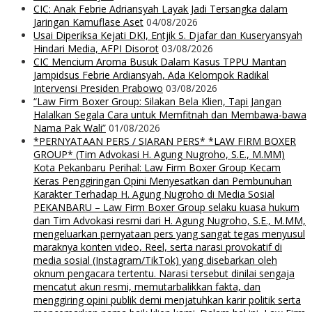
CIC: Anak Febrie Adriansyah Layak Jadi Tersangka dalam
Jaringan Kamuflase Aset
04/08/2026
Usai Diperiksa Kejati DKI, Entjik S. Djafar dan Kuseryansyah
Hindari Media, AFPI Disorot
03/08/2026
CIC Mencium Aroma Busuk Dalam Kasus TPPU Mantan
Jampidsus Febrie Ardiansyah, Ada Kelompok Radikal
Intervensi Presiden Prabowo
03/08/2026
“Law Firm Boxer Group: Silakan Bela Klien, Tapi Jangan
Halalkan Segala Cara untuk Memfitnah dan Membawa-bawa
Nama Pak Wali”
01/08/2026
*PERNYATAAN PERS / SIARAN PERS* *LAW FIRM BOXER
GROUP* (Tim Advokasi H. Agung Nugroho, S.E., M.MM)
Kota Pekanbaru Perihal: Law Firm Boxer Group Kecam
Keras Penggiringan Opini Menyesatkan dan Pembunuhan
Karakter Terhadap H. Agung Nugroho di Media Sosial
PEKANBARU – Law Firm Boxer Group selaku kuasa hukum
dan Tim Advokasi resmi dari H. Agung Nugroho, S.E., M.MM,
mengeluarkan pernyataan pers yang sangat tegas menyusul
maraknya konten video, Reel, serta narasi provokatif di
media sosial (Instagram/TikTok) yang disebarkan oleh
oknum pengacara tertentu. Narasi tersebut dinilai sengaja
mencatut akun resmi, memutarbalikkan fakta, dan
menggiring opini publik demi menjatuhkan karir politik serta