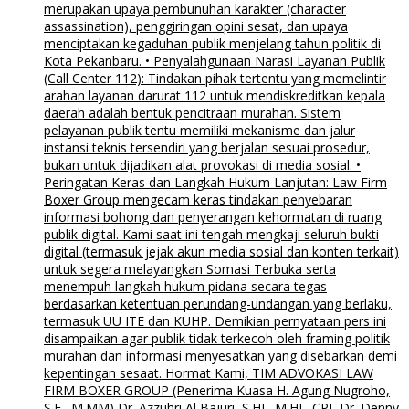
merupakan upaya pembunuhan karakter (character
assassination), penggiringan opini sesat, dan upaya
menciptakan kegaduhan publik menjelang tahun politik di
Kota Pekanbaru. • Penyalahgunaan Narasi Layanan Publik
(Call Center 112): Tindakan pihak tertentu yang memelintir
arahan layanan darurat 112 untuk mendiskreditkan kepala
daerah adalah bentuk pencitraan murahan. Sistem
pelayanan publik tentu memiliki mekanisme dan jalur
instansi teknis tersendiri yang berjalan sesuai prosedur,
bukan untuk dijadikan alat provokasi di media sosial. •
Peringatan Keras dan Langkah Hukum Lanjutan: Law Firm
Boxer Group mengecam keras tindakan penyebaran
informasi bohong dan penyerangan kehormatan di ruang
publik digital. Kami saat ini tengah mengkaji seluruh bukti
digital (termasuk jejak akun media sosial dan konten terkait)
untuk segera melayangkan Somasi Terbuka serta
menempuh langkah hukum pidana secara tegas
berdasarkan ketentuan perundang-undangan yang berlaku,
termasuk UU ITE dan KUHP. Demikian pernyataan pers ini
disampaikan agar publik tidak terkecoh oleh framing politik
murahan dan informasi menyesatkan yang disebarkan demi
kepentingan sesaat. Hormat Kami, TIM ADVOKASI LAW
FIRM BOXER GROUP (Penerima Kuasa H. Agung Nugroho,
S.E., M.MM) Dr. Azzuhri Al Bajuri, S.HI., M.HI., CPL Dr. Denny