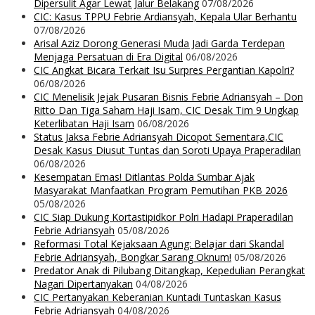
Dipersulit Agar Lewat Jalur Belakang
07/08/2026
CIC: Kasus TPPU Febrie Ardiansyah, Kepala Ular Berhantu
07/08/2026
Arisal Aziz Dorong Generasi Muda Jadi Garda Terdepan
Menjaga Persatuan di Era Digital
06/08/2026
CIC Angkat Bicara Terkait Isu Surpres Pergantian Kapolri?
06/08/2026
CIC Menelisik Jejak Pusaran Bisnis Febrie Adriansyah – Don
Ritto Dan Tiga Saham Haji Isam, CIC Desak Tim 9 Ungkap
Keterlibatan Haji Isam
06/08/2026
Status Jaksa Febrie Adriansyah Dicopot Sementara,CIC
Desak Kasus Diusut Tuntas dan Soroti Upaya Praperadilan
06/08/2026
Kesempatan Emas! Ditlantas Polda Sumbar Ajak
Masyarakat Manfaatkan Program Pemutihan PKB 2026
05/08/2026
CIC Siap Dukung Kortastipidkor Polri Hadapi Praperadilan
Febrie Adriansyah
05/08/2026
Reformasi Total Kejaksaan Agung: Belajar dari Skandal
Febrie Adriansyah, Bongkar Sarang Oknum!
05/08/2026
Predator Anak di Pilubang Ditangkap, Kepedulian Perangkat
Nagari Dipertanyakan
04/08/2026
CIC Pertanyakan Keberanian Kuntadi Tuntaskan Kasus
Febrie Adriansyah
04/08/2026