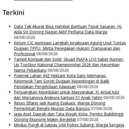
Terkini
Data Tak Akurat Bisa Hambat Bantuan Tepat Sasaran, Hj.
Aida SH Dorong Nagari Aktif Perbarui Data Warga
08/08/2026
Ketum CIC Apresiasi Langkah Kejaksaan Agung Usut Tuntas
Dugaan TPPU, Minta Penegakan Hukum Transparan dan
Profesional
08/08/2026
Tampil Kompak dan Solid, Skuad INAFA U10 Sabet Runner-
Up TopSkor National Championship 2026 dan Harumkan
Nama Pekanbaru
08/08/2026
Polemik Lahan 442 Hektare Kota Garo Memanas,
Kelompok Tani Soroti Dugaan Kepentingan di Balik
Penolakan Pengelolaan Kawasan
08/08/2026
Perjuangkan Kepedulian untuk Masyarakat, H. Arisal Aziz
dan Marsanova Andesra Santuni 51 Anak Yatim
08/08/2026
Reses Elfanis Jadi Ruang Evaluasi, Warga Dorong
Pemerintah Benahi Akurasi Data Bansos
07/08/2026
Jaga Aset Daerah dan Tata Wajah Kota, Pemko Bukittinggi
Dorong Ekonomi Makin Bergeliat
07/08/2026
Modus Pungli di Satpas SIM Polres Subang, Warga Sengaja