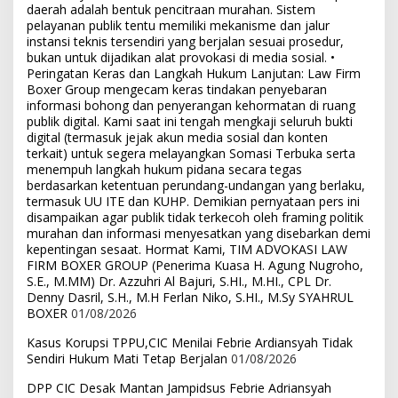
daerah adalah bentuk pencitraan murahan. Sistem
pelayanan publik tentu memiliki mekanisme dan jalur
instansi teknis tersendiri yang berjalan sesuai prosedur,
bukan untuk dijadikan alat provokasi di media sosial. •
Peringatan Keras dan Langkah Hukum Lanjutan: Law Firm
Boxer Group mengecam keras tindakan penyebaran
informasi bohong dan penyerangan kehormatan di ruang
publik digital. Kami saat ini tengah mengkaji seluruh bukti
digital (termasuk jejak akun media sosial dan konten
terkait) untuk segera melayangkan Somasi Terbuka serta
menempuh langkah hukum pidana secara tegas
berdasarkan ketentuan perundang-undangan yang berlaku,
termasuk UU ITE dan KUHP. Demikian pernyataan pers ini
disampaikan agar publik tidak terkecoh oleh framing politik
murahan dan informasi menyesatkan yang disebarkan demi
kepentingan sesaat. Hormat Kami, TIM ADVOKASI LAW
FIRM BOXER GROUP (Penerima Kuasa H. Agung Nugroho,
S.E., M.MM) Dr. Azzuhri Al Bajuri, S.HI., M.HI., CPL Dr.
Denny Dasril, S.H., M.H Ferlan Niko, S.HI., M.Sy SYAHRUL
BOXER
01/08/2026
Kasus Korupsi TPPU,CIC Menilai Febrie Ardiansyah Tidak
Sendiri Hukum Mati Tetap Berjalan
01/08/2026
DPP CIC Desak Mantan Jampidsus Febrie Adriansyah