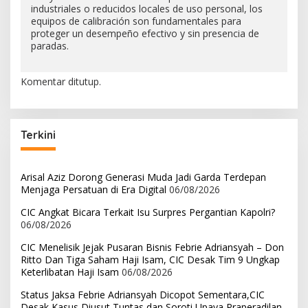
industriales o reducidos locales de uso personal, los
equipos de calibración son fundamentales para
proteger un desempeño efectivo y sin presencia de
paradas.
Komentar ditutup.
Terkini
Arisal Aziz Dorong Generasi Muda Jadi Garda Terdepan
Menjaga Persatuan di Era Digital
06/08/2026
CIC Angkat Bicara Terkait Isu Surpres Pergantian Kapolri?
06/08/2026
CIC Menelisik Jejak Pusaran Bisnis Febrie Adriansyah – Don
Ritto Dan Tiga Saham Haji Isam, CIC Desak Tim 9 Ungkap
Keterlibatan Haji Isam
06/08/2026
Status Jaksa Febrie Adriansyah Dicopot Sementara,CIC
Desak Kasus Diusut Tuntas dan Soroti Upaya Praperadilan