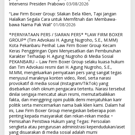
Intervensi Presiden Prabowo
03/08/2026
“Law Firm Boxer Group: Silakan Bela Klien, Tapi Jangan
Halalkan Segala Cara untuk Memfitnah dan Membawa-
bawa Nama Pak Wali”
01/08/2026
*PERNYATAAN PERS / SIARAN PERS* *LAW FIRM BOXER
GROUP* (Tim Advokasi H. Agung Nugroho, S.E., M.MM)
Kota Pekanbaru Perihal: Law Firm Boxer Group Kecam
Keras Penggiringan Opini Menyesatkan dan Pembunuhan
Karakter Terhadap H. Agung Nugroho di Media Sosial
PEKANBARU – Law Firm Boxer Group selaku kuasa hukum
dan Tim Advokasi resmi dari H. Agung Nugroho, S.E.,
M.MM, mengeluarkan pernyataan pers yang sangat tegas
menyusul maraknya konten video, Reel, serta narasi
provokatif di media sosial (Instagram/TikTok) yang
disebarkan oleh oknum pengacara tertentu. Narasi tersebut
dinilai sengaja mencatut akun resmi, memutarbalikkan
fakta, dan menggiring opini publik demi menjatuhkan karir
politik serta mencemarkan nama baik klien kami. Dalam hal
ini, Law Firm Boxer Group menegaskan beberapa poin
penting kepada masyarakat dan rekan-rekan media: •
Pemisahan Peristiwa Hukum yang Tegas: Persoalan
sengketa atau pengurusan administrasi kependudukan/aset
yang disuarakan di media sosial adalah murni