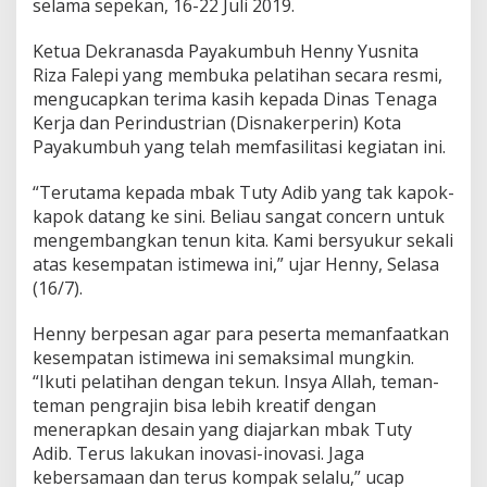
selama sepekan, 16-22 Juli 2019.
e
s
Ketua Dekranasda Payakumbuh Henny Yusnita
i
Riza Falepi yang membuka pelatihan secara resmi,
d
e
mengucapkan terima kasih kepada Dinas Tenaga
n
Kerja dan Perindustrian (Disnakerperin) Kota
a
Payakumbuh yang telah memfasilitasi kegiatan ini.
n
“Terutama kepada mbak Tuty Adib yang tak kapok-
kapok datang ke sini. Beliau sangat concern untuk
mengembangkan tenun kita. Kami bersyukur sekali
atas kesempatan istimewa ini,” ujar Henny, Selasa
(16/7).
Henny berpesan agar para peserta memanfaatkan
kesempatan istimewa ini semaksimal mungkin.
“Ikuti pelatihan dengan tekun. Insya Allah, teman-
teman pengrajin bisa lebih kreatif dengan
menerapkan desain yang diajarkan mbak Tuty
Adib. Terus lakukan inovasi-inovasi. Jaga
kebersamaan dan terus kompak selalu,” ucap