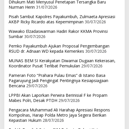
Dihukum Mati Menyusul Penetapan Tersangka Baru
Nurman Herin
31/07/2026
Pisah Sambut Kapolres Payakumbuh, Zulmaeta Apresiasi
AKBP Ricky Ricardo atas Kepemimpinan
30/07/2026
Wawako Elzadaswarman Hadiri Rakor KKMA Provinsi
Sumbar
30/07/2026
Pemko Payakumbuh Ajukan Proposal Pengembangan
RSUD dr. Adnaan WD kepada Kemenkes
30/07/2026
MUNAS BEM SI Kerakyatan Diwarnai Dugaan Kekerasan,
Koordinator Pusat Terlibat Pemukulan
29/07/2026
Pameran Foto “Prahara Pulau Emas” di Istano Basa
Pagaruyung Jadi Pengingat Pentingnya Kesiapsiagaan
Bencana
29/07/2026
LPPBI Akan Laporkan Perwira Berinisial F ke Propam
Mabes Polri, Desak PTDH
29/07/2026
Pengacara Muhammad Ali Harahap Apresiasi Respons
Kompolnas, Harap Polda Metro Jaya Segera Berikan
Kepastian Hukum
28/07/2026