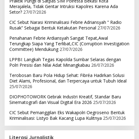
Praktik Pungli di Satpas SIM Polresta Bekasi Kota
Merajalela, Tidak Gentar Intruksi Kapolres Karena Ada
Setor?
27/07/2026
CIC Sebut Narasi Kriminalisasi Febrie Adriansyah ” Radio
Rusak” Sebagai Bentuk Ketakutan Personal
27/07/2026
Penahanan Febrie Ardiansyah Sangat Tepat,Awal
Terungkap Siapa Yang Terlibat,CIC (Corruption Investigation
Committee) Mendukung
27/07/2026
LPPBI: Langkah Tegas Kapolda Sumbar Selaras dengan
Polri Presisi dan Nilai Adat Minangkabau
26/07/2026
Terobosan Baru Pola Hidup Sehat: Fibréa Hadirkan Solusi
Diet Alami, Profesional, dan Terpercaya untuk Tubuh Ideal
25/07/2026
DIOPHOTOWORK Gebrak Industri Kreatif, Standar Baru
Sinematografi dan Visual Digital Era 2026
25/07/2026
CIC Sebut Pemanggilan Eks Wakapolri Oegroseno Bentuk
Kriminalisasi: Listyo Bak Kacang Lupa Kulitnya
25/07/2026
Literasi Jurnalistik