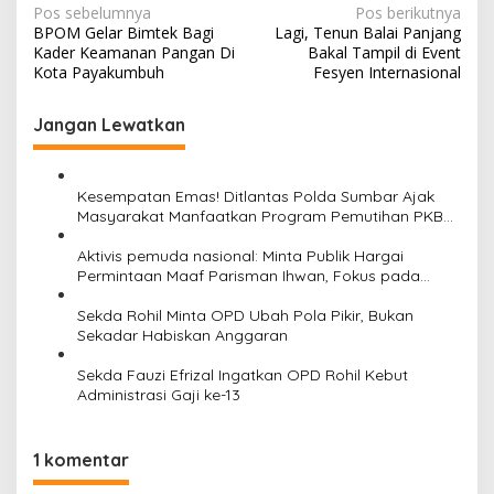
N
Pos sebelumnya
Pos berikutnya
BPOM Gelar Bimtek Bagi
Lagi, Tenun Balai Panjang
a
Kader Keamanan Pangan Di
Bakal Tampil di Event
v
Kota Payakumbuh
Fesyen Internasional
i
Jangan Lewatkan
g
a
s
Kesempatan Emas! Ditlantas Polda Sumbar Ajak
Masyarakat Manfaatkan Program Pemutihan PKB
i
2026
Aktivis pemuda nasional: Minta Publik Hargai
p
Permintaan Maaf Parisman Ihwan, Fokus pada
o
Kinerja DPRD Riau
Sekda Rohil Minta OPD Ubah Pola Pikir, Bukan
s
Sekadar Habiskan Anggaran
Sekda Fauzi Efrizal Ingatkan OPD Rohil Kebut
Administrasi Gaji ke-13
1 komentar