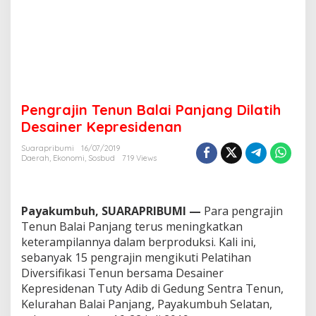
a
n
j
a
n
g
D
i
Pengrajin Tenun Balai Panjang Dilatih
l
a
Desainer Kepresidenan
t
i
Suarapribumi
16/07/2019
Daerah
,
Ekonomi
,
Sosbud
719 Views
h
D
e
s
Payakumbuh, SUARAPRIBUMI —
Para pengrajin
a
i
Tenun Balai Panjang terus meningkatkan
n
keterampilannya dalam berproduksi. Kali ini,
e
sebanyak 15 pengrajin mengikuti Pelatihan
r
Diversifikasi Tenun bersama Desainer
K
Kepresidenan Tuty Adib di Gedung Sentra Tenun,
e
p
Kelurahan Balai Panjang, Payakumbuh Selatan,
r