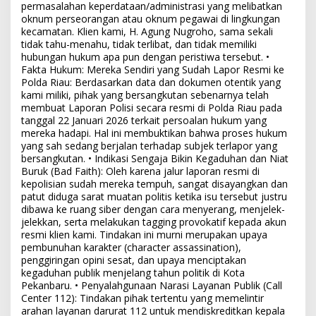
permasalahan keperdataan/administrasi yang melibatkan
oknum perseorangan atau oknum pegawai di lingkungan
kecamatan. Klien kami, H. Agung Nugroho, sama sekali
tidak tahu-menahu, tidak terlibat, dan tidak memiliki
hubungan hukum apa pun dengan peristiwa tersebut. •
Fakta Hukum: Mereka Sendiri yang Sudah Lapor Resmi ke
Polda Riau: Berdasarkan data dan dokumen otentik yang
kami miliki, pihak yang bersangkutan sebenarnya telah
membuat Laporan Polisi secara resmi di Polda Riau pada
tanggal 22 Januari 2026 terkait persoalan hukum yang
mereka hadapi. Hal ini membuktikan bahwa proses hukum
yang sah sedang berjalan terhadap subjek terlapor yang
bersangkutan. • Indikasi Sengaja Bikin Kegaduhan dan Niat
Buruk (Bad Faith): Oleh karena jalur laporan resmi di
kepolisian sudah mereka tempuh, sangat disayangkan dan
patut diduga sarat muatan politis ketika isu tersebut justru
dibawa ke ruang siber dengan cara menyerang, menjelek-
jelekkan, serta melakukan tagging provokatif kepada akun
resmi klien kami. Tindakan ini murni merupakan upaya
pembunuhan karakter (character assassination),
penggiringan opini sesat, dan upaya menciptakan
kegaduhan publik menjelang tahun politik di Kota
Pekanbaru. • Penyalahgunaan Narasi Layanan Publik (Call
Center 112): Tindakan pihak tertentu yang memelintir
arahan layanan darurat 112 untuk mendiskreditkan kepala