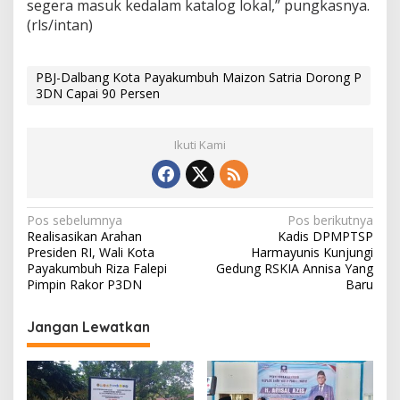
segera masuk kedalam katalog lokal,” pungkasnya.
(rls/intan)
PBJ-Dalbang Kota Payakumbuh Maizon Satria Dorong P
3DN Capai 90 Persen
Ikuti Kami
N
Pos sebelumnya
Pos berikutnya
Realisasikan Arahan
Kadis DPMPTSP
a
Presiden RI, Wali Kota
Harmayunis Kunjungi
v
Payakumbuh Riza Falepi
Gedung RSKIA Annisa Yang
Pimpin Rakor P3DN
Baru
i
g
Jangan Lewatkan
a
s
i