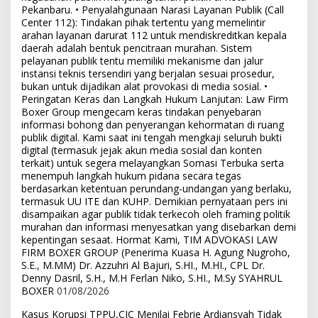
Pekanbaru. • Penyalahgunaan Narasi Layanan Publik (Call
Center 112): Tindakan pihak tertentu yang memelintir
arahan layanan darurat 112 untuk mendiskreditkan kepala
daerah adalah bentuk pencitraan murahan. Sistem
pelayanan publik tentu memiliki mekanisme dan jalur
instansi teknis tersendiri yang berjalan sesuai prosedur,
bukan untuk dijadikan alat provokasi di media sosial. •
Peringatan Keras dan Langkah Hukum Lanjutan: Law Firm
Boxer Group mengecam keras tindakan penyebaran
informasi bohong dan penyerangan kehormatan di ruang
publik digital. Kami saat ini tengah mengkaji seluruh bukti
digital (termasuk jejak akun media sosial dan konten
terkait) untuk segera melayangkan Somasi Terbuka serta
menempuh langkah hukum pidana secara tegas
berdasarkan ketentuan perundang-undangan yang berlaku,
termasuk UU ITE dan KUHP. Demikian pernyataan pers ini
disampaikan agar publik tidak terkecoh oleh framing politik
murahan dan informasi menyesatkan yang disebarkan demi
kepentingan sesaat. Hormat Kami, TIM ADVOKASI LAW
FIRM BOXER GROUP (Penerima Kuasa H. Agung Nugroho,
S.E., M.MM) Dr. Azzuhri Al Bajuri, S.HI., M.HI., CPL Dr.
Denny Dasril, S.H., M.H Ferlan Niko, S.HI., M.Sy SYAHRUL
BOXER
01/08/2026
Kasus Korupsi TPPU,CIC Menilai Febrie Ardiansyah Tidak