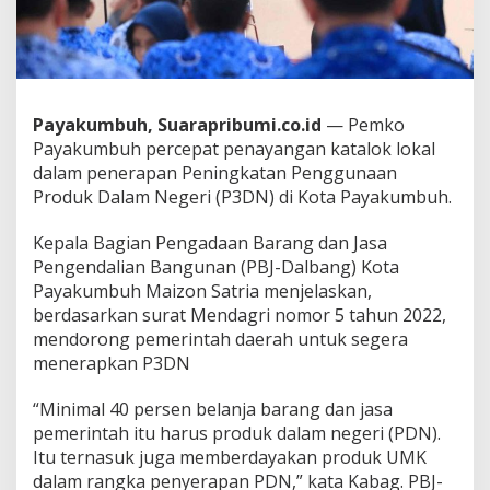
D
N
C
a
p
a
Payakumbuh, Suarapribumi.co.id
— Pemko
i
Payakumbuh percepat penayangan katalok lokal
9
dalam penerapan Peningkatan Penggunaan
0
P
Produk Dalam Negeri (P3DN) di Kota Payakumbuh.
e
r
Kepala Bagian Pengadaan Barang dan Jasa
s
Pengendalian Bangunan (PBJ-Dalbang) Kota
e
Payakumbuh Maizon Satria menjelaskan,
n
berdasarkan surat Mendagri nomor 5 tahun 2022,
mendorong pemerintah daerah untuk segera
menerapkan P3DN
“Minimal 40 persen belanja barang dan jasa
pemerintah itu harus produk dalam negeri (PDN).
Itu ternasuk juga memberdayakan produk UMK
dalam rangka penyerapan PDN,” kata Kabag. PBJ-