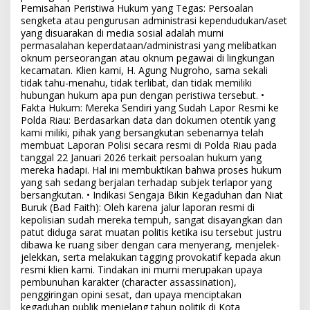
Pemisahan Peristiwa Hukum yang Tegas: Persoalan
sengketa atau pengurusan administrasi kependudukan/aset
yang disuarakan di media sosial adalah murni
permasalahan keperdataan/administrasi yang melibatkan
oknum perseorangan atau oknum pegawai di lingkungan
kecamatan. Klien kami, H. Agung Nugroho, sama sekali
tidak tahu-menahu, tidak terlibat, dan tidak memiliki
hubungan hukum apa pun dengan peristiwa tersebut. •
Fakta Hukum: Mereka Sendiri yang Sudah Lapor Resmi ke
Polda Riau: Berdasarkan data dan dokumen otentik yang
kami miliki, pihak yang bersangkutan sebenarnya telah
membuat Laporan Polisi secara resmi di Polda Riau pada
tanggal 22 Januari 2026 terkait persoalan hukum yang
mereka hadapi. Hal ini membuktikan bahwa proses hukum
yang sah sedang berjalan terhadap subjek terlapor yang
bersangkutan. • Indikasi Sengaja Bikin Kegaduhan dan Niat
Buruk (Bad Faith): Oleh karena jalur laporan resmi di
kepolisian sudah mereka tempuh, sangat disayangkan dan
patut diduga sarat muatan politis ketika isu tersebut justru
dibawa ke ruang siber dengan cara menyerang, menjelek-
jelekkan, serta melakukan tagging provokatif kepada akun
resmi klien kami. Tindakan ini murni merupakan upaya
pembunuhan karakter (character assassination),
penggiringan opini sesat, dan upaya menciptakan
kegaduhan publik menjelang tahun politik di Kota