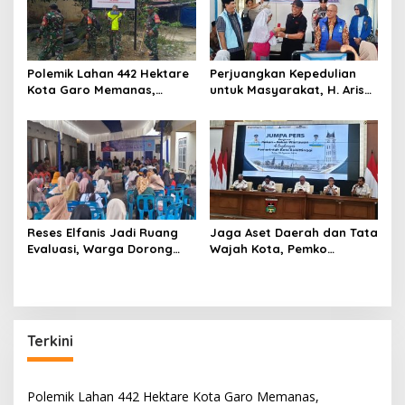
p
o
s
Polemik Lahan 442 Hektare
Perjuangkan Kepedulian
Kota Garo Memanas,
untuk Masyarakat, H. Arisal
Kelompok Tani Soroti
Aziz dan Marsanova
Dugaan Kepentingan di
Andesra Santuni 51 Anak
Balik Penolakan
Yatim
Pengelolaan Kawasan
Reses Elfanis Jadi Ruang
Jaga Aset Daerah dan Tata
Evaluasi, Warga Dorong
Wajah Kota, Pemko
Pemerintah Benahi Akurasi
Bukittinggi Dorong Ekonomi
Data Bansos
Makin Bergeliat
Terkini
Polemik Lahan 442 Hektare Kota Garo Memanas,