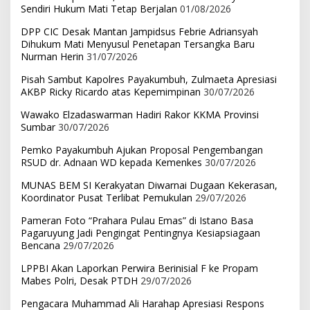
Sendiri Hukum Mati Tetap Berjalan
01/08/2026
DPP CIC Desak Mantan Jampidsus Febrie Adriansyah
Dihukum Mati Menyusul Penetapan Tersangka Baru
Nurman Herin
31/07/2026
Pisah Sambut Kapolres Payakumbuh, Zulmaeta Apresiasi
AKBP Ricky Ricardo atas Kepemimpinan
30/07/2026
Wawako Elzadaswarman Hadiri Rakor KKMA Provinsi
Sumbar
30/07/2026
Pemko Payakumbuh Ajukan Proposal Pengembangan
RSUD dr. Adnaan WD kepada Kemenkes
30/07/2026
MUNAS BEM SI Kerakyatan Diwarnai Dugaan Kekerasan,
Koordinator Pusat Terlibat Pemukulan
29/07/2026
Pameran Foto “Prahara Pulau Emas” di Istano Basa
Pagaruyung Jadi Pengingat Pentingnya Kesiapsiagaan
Bencana
29/07/2026
LPPBI Akan Laporkan Perwira Berinisial F ke Propam
Mabes Polri, Desak PTDH
29/07/2026
Pengacara Muhammad Ali Harahap Apresiasi Respons