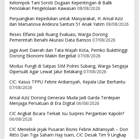
Kelompok Tani Soroti Dugaan Kepentingan di Balik
Penolakan Pengelolaan Kawasan
08/08/2026
Perjuangkan Kepedulian untuk Masyarakat, H. Arisal Aziz
dan Marsanova Andesra Santuni 51 Anak Yatim
08/08/2026
Reses Elfanis Jadi Ruang Evaluasi, Warga Dorong
Pemerintah Benahi Akurasi Data Bansos
07/08/2026
Jaga Aset Daerah dan Tata Wajah Kota, Pemko Bukittinggi
Dorong Ekonomi Makin Bergeliat
07/08/2026
Modus Pungli di Satpas SIM Polres Subang, Warga Sengaja
Dipersulit Agar Lewat Jalur Belakang
07/08/2026
CIC: Kasus TPPU Febrie Ardiansyah, Kepala Ular Berhantu
07/08/2026
Arisal Aziz Dorong Generasi Muda Jadi Garda Terdepan
Menjaga Persatuan di Era Digital
06/08/2026
CIC Angkat Bicara Terkait Isu Surpres Pergantian Kapolri?
06/08/2026
CIC Menelisik Jejak Pusaran Bisnis Febrie Adriansyah – Don
Ritto Dan Tiga Saham Haji Isam, CIC Desak Tim 9 Ungkap