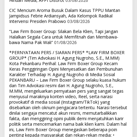
Hindari Media, AFPI Disorot
03/08/2026
CIC Mencium Aroma Busuk Dalam Kasus TPPU Mantan
Jampidsus Febrie Ardiansyah, Ada Kelompok Radikal
Intervensi Presiden Prabowo
03/08/2026
“Law Firm Boxer Group: Silakan Bela Klien, Tapi Jangan
Halalkan Segala Cara untuk Memfitnah dan Membawa-
bawa Nama Pak Wali”
01/08/2026
*PERNYATAAN PERS / SIARAN PERS* *LAW FIRM BOXER
GROUP* (Tim Advokasi H. Agung Nugroho, S.E., M.MM)
Kota Pekanbaru Perihal: Law Firm Boxer Group Kecam
Keras Penggiringan Opini Menyesatkan dan Pembunuhan
Karakter Terhadap H. Agung Nugroho di Media Sosial
PEKANBARU – Law Firm Boxer Group selaku kuasa hukum
dan Tim Advokasi resmi dari H. Agung Nugroho, S.E.,
M.MM, mengeluarkan pernyataan pers yang sangat tegas
menyusul maraknya konten video, Reel, serta narasi
provokatif di media sosial (Instagram/TikTok) yang
disebarkan oleh oknum pengacara tertentu. Narasi tersebut
dinilai sengaja mencatut akun resmi, memutarbalikkan
fakta, dan menggiring opini publik demi menjatuhkan karir
politik serta mencemarkan nama baik klien kami. Dalam hal
ini, Law Firm Boxer Group menegaskan beberapa poin
penting kepada masyarakat dan rekan-rekan media: •