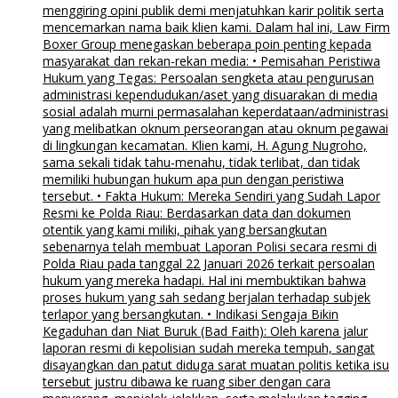
menggiring opini publik demi menjatuhkan karir politik serta
mencemarkan nama baik klien kami. Dalam hal ini, Law Firm
Boxer Group menegaskan beberapa poin penting kepada
masyarakat dan rekan-rekan media: • Pemisahan Peristiwa
Hukum yang Tegas: Persoalan sengketa atau pengurusan
administrasi kependudukan/aset yang disuarakan di media
sosial adalah murni permasalahan keperdataan/administrasi
yang melibatkan oknum perseorangan atau oknum pegawai
di lingkungan kecamatan. Klien kami, H. Agung Nugroho,
sama sekali tidak tahu-menahu, tidak terlibat, dan tidak
memiliki hubungan hukum apa pun dengan peristiwa
tersebut. • Fakta Hukum: Mereka Sendiri yang Sudah Lapor
Resmi ke Polda Riau: Berdasarkan data dan dokumen
otentik yang kami miliki, pihak yang bersangkutan
sebenarnya telah membuat Laporan Polisi secara resmi di
Polda Riau pada tanggal 22 Januari 2026 terkait persoalan
hukum yang mereka hadapi. Hal ini membuktikan bahwa
proses hukum yang sah sedang berjalan terhadap subjek
terlapor yang bersangkutan. • Indikasi Sengaja Bikin
Kegaduhan dan Niat Buruk (Bad Faith): Oleh karena jalur
laporan resmi di kepolisian sudah mereka tempuh, sangat
disayangkan dan patut diduga sarat muatan politis ketika isu
tersebut justru dibawa ke ruang siber dengan cara