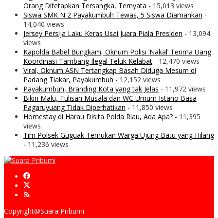
Orang Ditetapkan Tersangka, Ternyata
- 15,013 views
Siswa SMK N 2 Payakumbuh Tewas, 5 Siswa Diamankan
-
14,040 views
Jersey Persija Laku Keras Usai Juara Piala Presiden
- 13,094
views
Kapolda Babel Bungkam, Oknum Polisi ‘Nakal’ Terima Uang
Koordinasi Tambang Ilegal Teluk Kelabat
- 12,470 views
Viral, Oknum ASN Tertangkap Basah Diduga Mesum di
Padang Tiakar, Payakumbuh
- 12,152 views
Payakumbuh, Branding Kota yang tak Jelas
- 11,972 views
Bikin Malu, Tulisan Musala dan WC Umum Istano Basa
Pagaruyuang Tidak Diperhatikan
- 11,850 views
Homestay di Harau Disita Polda Riau, Ada Apa?
- 11,395
views
Tim Polsek Guguak Temukan Warga Ujung Batu yang Hilang
- 11,236 views
Copyright@Suara Pribumi