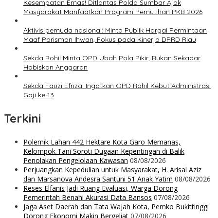
Kesempatan Emas! Ditlantas Polda Sumbar Ajak
Masyarakat Manfaatkan Program Pemutihan PKB 2026
Aktivis pemuda nasional: Minta Publik Hargai Permintaan
Maaf Parisman Ihwan, Fokus pada Kinerja DPRD Riau
Sekda Rohil Minta OPD Ubah Pola Pikir, Bukan Sekadar
Habiskan Anggaran
Sekda Fauzi Efrizal Ingatkan OPD Rohil Kebut Administrasi
Gaji ke-13
Terkini
Polemik Lahan 442 Hektare Kota Garo Memanas,
Kelompok Tani Soroti Dugaan Kepentingan di Balik
Penolakan Pengelolaan Kawasan
08/08/2026
Perjuangkan Kepedulian untuk Masyarakat, H. Arisal Aziz
dan Marsanova Andesra Santuni 51 Anak Yatim
08/08/2026
Reses Elfanis Jadi Ruang Evaluasi, Warga Dorong
Pemerintah Benahi Akurasi Data Bansos
07/08/2026
Jaga Aset Daerah dan Tata Wajah Kota, Pemko Bukittinggi
Dorong Ekonomi Makin Bergeliat
07/08/2026