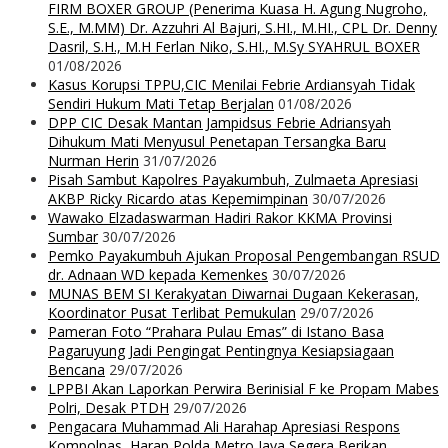
FIRM BOXER GROUP (Penerima Kuasa H. Agung Nugroho,
S.E., M.MM) Dr. Azzuhri Al Bajuri, S.HI., M.HI., CPL Dr. Denny
Dasril, S.H., M.H Ferlan Niko, S.HI., M.Sy SYAHRUL BOXER
01/08/2026
Kasus Korupsi TPPU,CIC Menilai Febrie Ardiansyah Tidak
Sendiri Hukum Mati Tetap Berjalan
01/08/2026
DPP CIC Desak Mantan Jampidsus Febrie Adriansyah
Dihukum Mati Menyusul Penetapan Tersangka Baru
Nurman Herin
31/07/2026
Pisah Sambut Kapolres Payakumbuh, Zulmaeta Apresiasi
AKBP Ricky Ricardo atas Kepemimpinan
30/07/2026
Wawako Elzadaswarman Hadiri Rakor KKMA Provinsi
Sumbar
30/07/2026
Pemko Payakumbuh Ajukan Proposal Pengembangan RSUD
dr. Adnaan WD kepada Kemenkes
30/07/2026
MUNAS BEM SI Kerakyatan Diwarnai Dugaan Kekerasan,
Koordinator Pusat Terlibat Pemukulan
29/07/2026
Pameran Foto “Prahara Pulau Emas” di Istano Basa
Pagaruyung Jadi Pengingat Pentingnya Kesiapsiagaan
Bencana
29/07/2026
LPPBI Akan Laporkan Perwira Berinisial F ke Propam Mabes
Polri, Desak PTDH
29/07/2026
Pengacara Muhammad Ali Harahap Apresiasi Respons
Kompolnas, Harap Polda Metro Jaya Segera Berikan