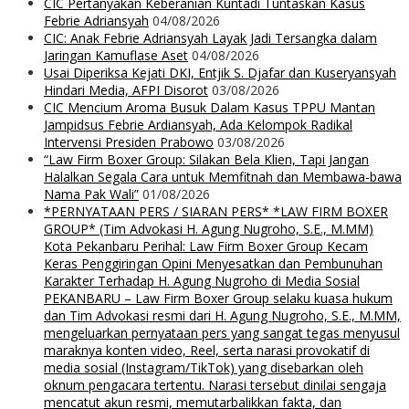
CIC Pertanyakan Keberanian Kuntadi Tuntaskan Kasus
Febrie Adriansyah
04/08/2026
CIC: Anak Febrie Adriansyah Layak Jadi Tersangka dalam
Jaringan Kamuflase Aset
04/08/2026
Usai Diperiksa Kejati DKI, Entjik S. Djafar dan Kuseryansyah
Hindari Media, AFPI Disorot
03/08/2026
CIC Mencium Aroma Busuk Dalam Kasus TPPU Mantan
Jampidsus Febrie Ardiansyah, Ada Kelompok Radikal
Intervensi Presiden Prabowo
03/08/2026
“Law Firm Boxer Group: Silakan Bela Klien, Tapi Jangan
Halalkan Segala Cara untuk Memfitnah dan Membawa-bawa
Nama Pak Wali”
01/08/2026
*PERNYATAAN PERS / SIARAN PERS* *LAW FIRM BOXER
GROUP* (Tim Advokasi H. Agung Nugroho, S.E., M.MM)
Kota Pekanbaru Perihal: Law Firm Boxer Group Kecam
Keras Penggiringan Opini Menyesatkan dan Pembunuhan
Karakter Terhadap H. Agung Nugroho di Media Sosial
PEKANBARU – Law Firm Boxer Group selaku kuasa hukum
dan Tim Advokasi resmi dari H. Agung Nugroho, S.E., M.MM,
mengeluarkan pernyataan pers yang sangat tegas menyusul
maraknya konten video, Reel, serta narasi provokatif di
media sosial (Instagram/TikTok) yang disebarkan oleh
oknum pengacara tertentu. Narasi tersebut dinilai sengaja
mencatut akun resmi, memutarbalikkan fakta, dan