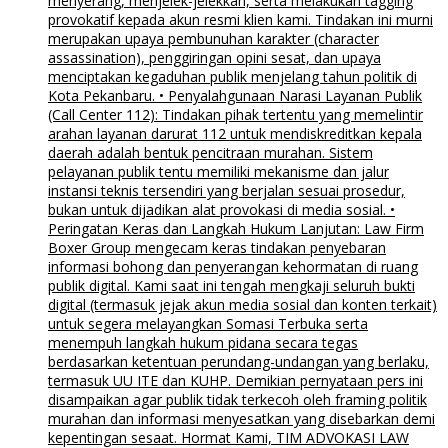
menyerang, menjelek-jelekkan, serta melakukan tagging
provokatif kepada akun resmi klien kami. Tindakan ini murni
merupakan upaya pembunuhan karakter (character
assassination), penggiringan opini sesat, dan upaya
menciptakan kegaduhan publik menjelang tahun politik di
Kota Pekanbaru. • Penyalahgunaan Narasi Layanan Publik
(Call Center 112): Tindakan pihak tertentu yang memelintir
arahan layanan darurat 112 untuk mendiskreditkan kepala
daerah adalah bentuk pencitraan murahan. Sistem
pelayanan publik tentu memiliki mekanisme dan jalur
instansi teknis tersendiri yang berjalan sesuai prosedur,
bukan untuk dijadikan alat provokasi di media sosial. •
Peringatan Keras dan Langkah Hukum Lanjutan: Law Firm
Boxer Group mengecam keras tindakan penyebaran
informasi bohong dan penyerangan kehormatan di ruang
publik digital. Kami saat ini tengah mengkaji seluruh bukti
digital (termasuk jejak akun media sosial dan konten terkait)
untuk segera melayangkan Somasi Terbuka serta
menempuh langkah hukum pidana secara tegas
berdasarkan ketentuan perundang-undangan yang berlaku,
termasuk UU ITE dan KUHP. Demikian pernyataan pers ini
disampaikan agar publik tidak terkecoh oleh framing politik
murahan dan informasi menyesatkan yang disebarkan demi
kepentingan sesaat. Hormat Kami, TIM ADVOKASI LAW