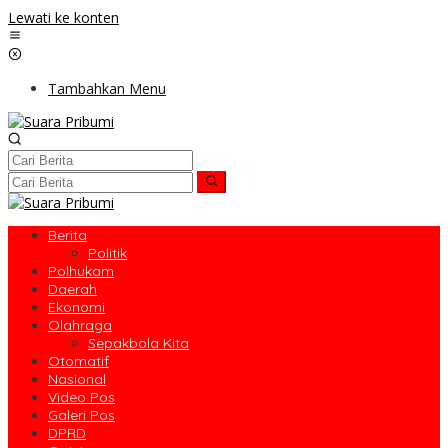
Lewati ke konten
Tambahkan Menu
Berita
Politik
Polhukam
Daerah
Ekonomi
Olahraga
Sepakbola Kita
Otomatif
Nasional
Video Pos
Galeri Pos
DPRD