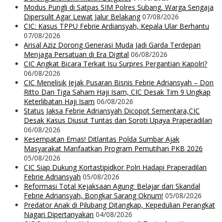
Modus Pungli di Satpas SIM Polres Subang, Warga Sengaja
Dipersulit Agar Lewat Jalur Belakang
07/08/2026
CIC: Kasus TPPU Febrie Ardiansyah, Kepala Ular Berhantu
07/08/2026
Arisal Aziz Dorong Generasi Muda Jadi Garda Terdepan
Menjaga Persatuan di Era Digital
06/08/2026
CIC Angkat Bicara Terkait Isu Surpres Pergantian Kapolri?
06/08/2026
CIC Menelisik Jejak Pusaran Bisnis Febrie Adriansyah – Don
Ritto Dan Tiga Saham Haji Isam, CIC Desak Tim 9 Ungkap
Keterlibatan Haji Isam
06/08/2026
Status Jaksa Febrie Adriansyah Dicopot Sementara,CIC
Desak Kasus Diusut Tuntas dan Soroti Upaya Praperadilan
06/08/2026
Kesempatan Emas! Ditlantas Polda Sumbar Ajak
Masyarakat Manfaatkan Program Pemutihan PKB 2026
05/08/2026
CIC Siap Dukung Kortastipidkor Polri Hadapi Praperadilan
Febrie Adriansyah
05/08/2026
Reformasi Total Kejaksaan Agung: Belajar dari Skandal
Febrie Adriansyah, Bongkar Sarang Oknum!
05/08/2026
Predator Anak di Pilubang Ditangkap, Kepedulian Perangkat
Nagari Dipertanyakan
04/08/2026