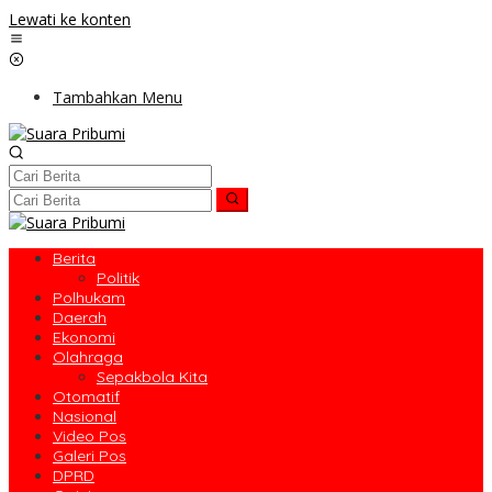
Lewati ke konten
Tambahkan Menu
Berita
Politik
Polhukam
Daerah
Ekonomi
Olahraga
Sepakbola Kita
Otomatif
Nasional
Video Pos
Galeri Pos
DPRD