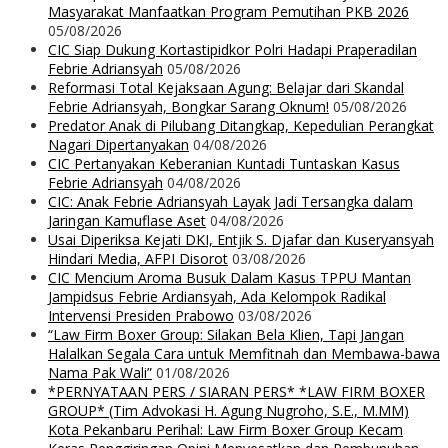
Masyarakat Manfaatkan Program Pemutihan PKB 2026
05/08/2026
CIC Siap Dukung Kortastipidkor Polri Hadapi Praperadilan
Febrie Adriansyah
05/08/2026
Reformasi Total Kejaksaan Agung: Belajar dari Skandal
Febrie Adriansyah, Bongkar Sarang Oknum!
05/08/2026
Predator Anak di Pilubang Ditangkap, Kepedulian Perangkat
Nagari Dipertanyakan
04/08/2026
CIC Pertanyakan Keberanian Kuntadi Tuntaskan Kasus
Febrie Adriansyah
04/08/2026
CIC: Anak Febrie Adriansyah Layak Jadi Tersangka dalam
Jaringan Kamuflase Aset
04/08/2026
Usai Diperiksa Kejati DKI, Entjik S. Djafar dan Kuseryansyah
Hindari Media, AFPI Disorot
03/08/2026
CIC Mencium Aroma Busuk Dalam Kasus TPPU Mantan
Jampidsus Febrie Ardiansyah, Ada Kelompok Radikal
Intervensi Presiden Prabowo
03/08/2026
“Law Firm Boxer Group: Silakan Bela Klien, Tapi Jangan
Halalkan Segala Cara untuk Memfitnah dan Membawa-bawa
Nama Pak Wali”
01/08/2026
*PERNYATAAN PERS / SIARAN PERS* *LAW FIRM BOXER
GROUP* (Tim Advokasi H. Agung Nugroho, S.E., M.MM)
Kota Pekanbaru Perihal: Law Firm Boxer Group Kecam