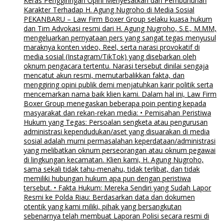
Keras Penggiringan Opini Menyesatkan dan Pembunuhan
Karakter Terhadap H. Agung Nugroho di Media Sosial
PEKANBARU – Law Firm Boxer Group selaku kuasa hukum
dan Tim Advokasi resmi dari H. Agung Nugroho, S.E., M.MM,
mengeluarkan pernyataan pers yang sangat tegas menyusul
maraknya konten video, Reel, serta narasi provokatif di
media sosial (Instagram/TikTok) yang disebarkan oleh
oknum pengacara tertentu. Narasi tersebut dinilai sengaja
mencatut akun resmi, memutarbalikkan fakta, dan
menggiring opini publik demi menjatuhkan karir politik serta
mencemarkan nama baik klien kami. Dalam hal ini, Law Firm
Boxer Group menegaskan beberapa poin penting kepada
masyarakat dan rekan-rekan media: • Pemisahan Peristiwa
Hukum yang Tegas: Persoalan sengketa atau pengurusan
administrasi kependudukan/aset yang disuarakan di media
sosial adalah murni permasalahan keperdataan/administrasi
yang melibatkan oknum perseorangan atau oknum pegawai
di lingkungan kecamatan. Klien kami, H. Agung Nugroho,
sama sekali tidak tahu-menahu, tidak terlibat, dan tidak
memiliki hubungan hukum apa pun dengan peristiwa
tersebut. • Fakta Hukum: Mereka Sendiri yang Sudah Lapor
Resmi ke Polda Riau: Berdasarkan data dan dokumen
otentik yang kami miliki, pihak yang bersangkutan
sebenarnya telah membuat Laporan Polisi secara resmi di