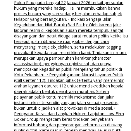
Polda Riau pada tanggal 22 Januari 2026 terkait persoalan
hukum yang mereka hadapi. Hal ini membuktikan bahwa
proses hukum yang sah sedang berjalan terhadap subjek
terlapor yang bersangkutan. • Indikasi Sengaja Bikin
Kegaduhan dan Niat Buruk (Bad Faith): Oleh karena jalur
laporan resmi di kepolisian sudah mereka tempuh, sangat
disayangkan dan patut diduga sarat muatan politis ketika isu
tersebut justru dibawa ke ruang siber dengan cara
menyerang, menjelek-jelekkan, serta melakukan tagging
provokatif kepada akun resmi klien kami. Tindakan ini murni
merupakan upaya pembunuhan karakter (character
assassination), penggiringan opini sesat, dan upaya
menciptakan kegaduhan publik menjelang tahun politik di
Kota Pekanbaru. • Penyalahgunaan Narasi Layanan Publik
(Call Center 112): Tindakan pihak tertentu yang memelintir
arahan layanan darurat 112 untuk mendiskreditkan kepala
daerah adalah bentuk pencitraan murahan. Sistem
pelayanan publik tentu memiliki mekanisme dan jalur
instansi teknis tersendiri yang berjalan sesuai prosedur,
bukan untuk dijadikan alat provokasi di media sosial. •
Peringatan Keras dan Langkah Hukum Lanjutan: Law Firm
Boxer Group mengecam keras tindakan penyebaran
informasi bohong dan penyerangan kehormatan di ruang
publik digital. Kami saat ini tengah mengkaji seluruh bukti