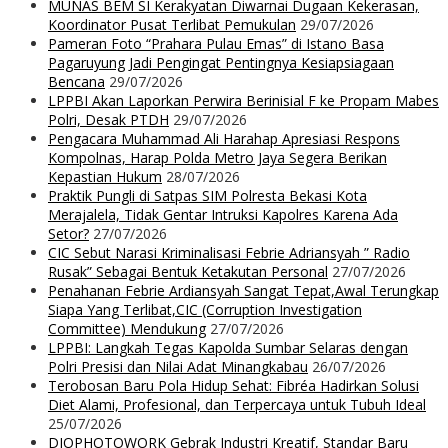
MUNAS BEM SI Kerakyatan Diwarnai Dugaan Kekerasan,
Koordinator Pusat Terlibat Pemukulan
29/07/2026
Pameran Foto “Prahara Pulau Emas” di Istano Basa
Pagaruyung Jadi Pengingat Pentingnya Kesiapsiagaan
Bencana
29/07/2026
LPPBI Akan Laporkan Perwira Berinisial F ke Propam Mabes
Polri, Desak PTDH
29/07/2026
Pengacara Muhammad Ali Harahap Apresiasi Respons
Kompolnas, Harap Polda Metro Jaya Segera Berikan
Kepastian Hukum
28/07/2026
Praktik Pungli di Satpas SIM Polresta Bekasi Kota
Merajalela, Tidak Gentar Intruksi Kapolres Karena Ada
Setor?
27/07/2026
CIC Sebut Narasi Kriminalisasi Febrie Adriansyah ” Radio
Rusak” Sebagai Bentuk Ketakutan Personal
27/07/2026
Penahanan Febrie Ardiansyah Sangat Tepat,Awal Terungkap
Siapa Yang Terlibat,CIC (Corruption Investigation
Committee) Mendukung
27/07/2026
LPPBI: Langkah Tegas Kapolda Sumbar Selaras dengan
Polri Presisi dan Nilai Adat Minangkabau
26/07/2026
Terobosan Baru Pola Hidup Sehat: Fibréa Hadirkan Solusi
Diet Alami, Profesional, dan Terpercaya untuk Tubuh Ideal
25/07/2026
DIOPHOTOWORK Gebrak Industri Kreatif, Standar Baru