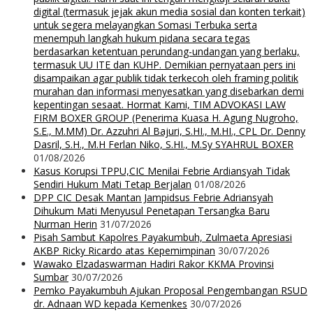
digital (termasuk jejak akun media sosial dan konten terkait)
untuk segera melayangkan Somasi Terbuka serta
menempuh langkah hukum pidana secara tegas
berdasarkan ketentuan perundang-undangan yang berlaku,
termasuk UU ITE dan KUHP. Demikian pernyataan pers ini
disampaikan agar publik tidak terkecoh oleh framing politik
murahan dan informasi menyesatkan yang disebarkan demi
kepentingan sesaat. Hormat Kami, TIM ADVOKASI LAW
FIRM BOXER GROUP (Penerima Kuasa H. Agung Nugroho,
S.E., M.MM) Dr. Azzuhri Al Bajuri, S.HI., M.HI., CPL Dr. Denny
Dasril, S.H., M.H Ferlan Niko, S.HI., M.Sy SYAHRUL BOXER
01/08/2026
Kasus Korupsi TPPU,CIC Menilai Febrie Ardiansyah Tidak
Sendiri Hukum Mati Tetap Berjalan
01/08/2026
DPP CIC Desak Mantan Jampidsus Febrie Adriansyah
Dihukum Mati Menyusul Penetapan Tersangka Baru
Nurman Herin
31/07/2026
Pisah Sambut Kapolres Payakumbuh, Zulmaeta Apresiasi
AKBP Ricky Ricardo atas Kepemimpinan
30/07/2026
Wawako Elzadaswarman Hadiri Rakor KKMA Provinsi
Sumbar
30/07/2026
Pemko Payakumbuh Ajukan Proposal Pengembangan RSUD
dr. Adnaan WD kepada Kemenkes
30/07/2026