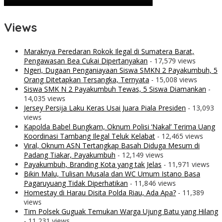
Views
Maraknya Peredaran Rokok Ilegal di Sumatera Barat,
Pengawasan Bea Cukai Dipertanyakan
- 17,579 views
Ngeri, Dugaan Penganiayaan Siswa SMKN 2 Payakumbuh, 5
Orang Ditetapkan Tersangka, Ternyata
- 15,008 views
Siswa SMK N 2 Payakumbuh Tewas, 5 Siswa Diamankan
-
14,035 views
Jersey Persija Laku Keras Usai Juara Piala Presiden
- 13,093
views
Kapolda Babel Bungkam, Oknum Polisi ‘Nakal’ Terima Uang
Koordinasi Tambang Ilegal Teluk Kelabat
- 12,465 views
Viral, Oknum ASN Tertangkap Basah Diduga Mesum di
Padang Tiakar, Payakumbuh
- 12,149 views
Payakumbuh, Branding Kota yang tak Jelas
- 11,971 views
Bikin Malu, Tulisan Musala dan WC Umum Istano Basa
Pagaruyuang Tidak Diperhatikan
- 11,846 views
Homestay di Harau Disita Polda Riau, Ada Apa?
- 11,389
views
Tim Polsek Guguak Temukan Warga Ujung Batu yang Hilang
- 11,231 views