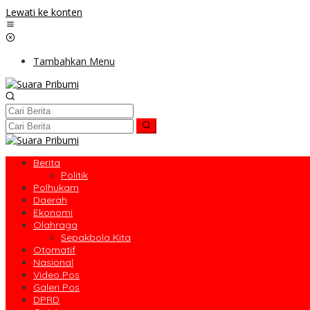
Lewati ke konten
Tambahkan Menu
Berita
Politik
Polhukam
Daerah
Ekonomi
Olahraga
Sepakbola Kita
Otomatif
Nasional
Video Pos
Galeri Pos
DPRD