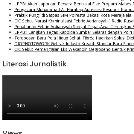
LPPBI Akan Laporkan Perwira Berinisial F ke Propam Mabes 
Pengacara Muhammad Ali Harahap Apresiasi Respons Kompol
Praktik Pungli di Satpas SIM Polresta Bekasi Kota Merajalela,
CIC Sebut Narasi Kriminalisasi Febrie Adriansyah ” Radio Rus
Penahanan Febrie Ardiansyah Sangat Tepat,Awal Terungkap S
LPPBI: Langkah Tegas Kapolda Sumbar Selaras dengan Polri P
Terobosan Baru Pola Hidup Sehat: Fibréa Hadirkan Solusi Diet
DIOPHOTOWORK Gebrak Industri Kreatif, Standar Baru Sinemat
CIC Sebut Pemanggilan Eks Wakapolri Oegroseno Bentuk Krimi
Literasi Jurnalistik
Views