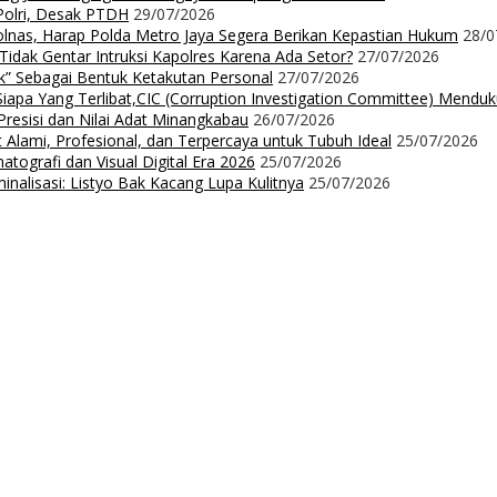
Polri, Desak PTDH
29/07/2026
nas, Harap Polda Metro Jaya Segera Berikan Kepastian Hukum
28/0
 Tidak Gentar Intruksi Kapolres Karena Ada Setor?
27/07/2026
ak” Sebagai Bentuk Ketakutan Personal
27/07/2026
iapa Yang Terlibat,CIC (Corruption Investigation Committee) Mendu
resisi dan Nilai Adat Minangkabau
26/07/2026
 Alami, Profesional, dan Terpercaya untuk Tubuh Ideal
25/07/2026
ografi dan Visual Digital Era 2026
25/07/2026
nalisasi: Listyo Bak Kacang Lupa Kulitnya
25/07/2026