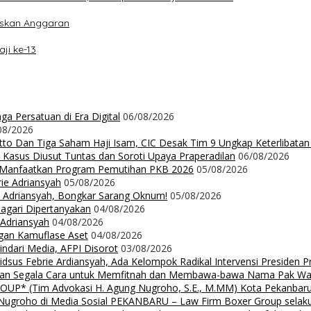
iskan Anggaran
ji ke-13
a Persatuan di Era Digital
06/08/2026
08/2026
Ritto Dan Tiga Saham Haji Isam, CIC Desak Tim 9 Ungkap Keterlibatan
 Kasus Diusut Tuntas dan Soroti Upaya Praperadilan
06/08/2026
t Manfaatkan Program Pemutihan PKB 2026
05/08/2026
rie Adriansyah
05/08/2026
ie Adriansyah, Bongkar Sarang Oknum!
05/08/2026
Nagari Dipertanyakan
04/08/2026
 Adriansyah
04/08/2026
ngan Kamuflase Aset
04/08/2026
Hindari Media, AFPI Disorot
03/08/2026
us Febrie Ardiansyah, Ada Kelompok Radikal Intervensi Presiden 
lalkan Segala Cara untuk Memfitnah dan Membawa-bawa Nama Pak Wal
 (Tim Advokasi H. Agung Nugroho, S.E., M.MM) Kota Pekanbaru Pe
groho di Media Sosial PEKANBARU – Law Firm Boxer Group selaku k