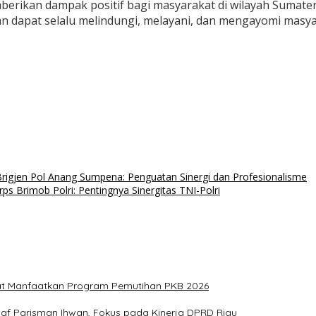
berikan dampak positif bagi masyarakat di wilayah Sumater
dan dapat selalu melindungi, melayani, dan mengayomi masya
rigjen Pol Anang Sumpena: Penguatan Sinergi dan Profesionalisme
 Brimob Polri: Pentingnya Sinergitas TNI-Polri
at Manfaatkan Program Pemutihan PKB 2026
aaf Parisman Ihwan, Fokus pada Kinerja DPRD Riau