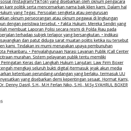
 sosial (Instagram/TikTok) yang disebarkan oleh oknum pengacara
an karir politik serta mencemarkan nama baik klien kami. Dalam hal
 Hukum yang Tegas: Persoalan sengketa atau pengurusan
ibatkan oknum perseorangan atau oknum pegawai di lingkungan
pun dengan peristiwa tersebut. • Fakta Hukum: Mereka Sendiri yang
elah membuat Laporan Polisi secara resmi di Polda Riau pada
rjalan terhadap subjek terlapor yang bersangkutan. • Indikasi
sayangkan dan patut diduga sarat muatan politis ketika isu tersebut
klien kami. Tindakan ini murni merupakan upaya pembunuhan
Kota Pekanbaru. • Penyalahgunaan Narasi Layanan Publik (Call Center
citraan murahan. Sistem pelayanan publik tentu memiliki
al. • Peringatan Keras dan Langkah Hukum Lanjutan: Law Firm Boxer
ngah mengkaji seluruh bukti digital (termasuk jejak akun media
asarkan ketentuan perundang-undangan yang berlaku, termasuk UU
menyesatkan yang disebarkan demi kepentingan sesaat. Hormat Kami,
. Denny Dasril, S.H., M.H Ferlan Niko, S.HI., M.Sy SYAHRUL BOXER
26