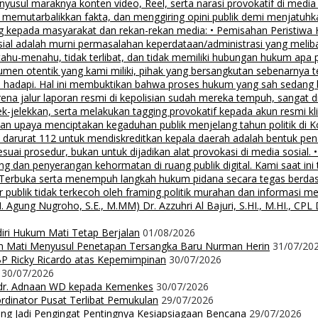
sul maraknya konten video, Reel, serta narasi provokatif di media
i, memutarbalikkan fakta, dan menggiring opini publik demi menjatuhk
g kepada masyarakat dan rekan-rekan media: • Pemisahan Peristiwa
osial adalah murni permasalahan keperdataan/administrasi yang mel
tahu-menahu, tidak terlibat, dan tidak memiliki hubungan hukum apa 
men otentik yang kami miliki, pihak yang bersangkutan sebenarnya t
 hadapi. Hal ini membuktikan bahwa proses hukum yang sah sedang be
ena jalur laporan resmi di kepolisian sudah mereka tempuh, sangat di
ek-jelekkan, serta melakukan tagging provokatif kepada akun resmi 
, dan upaya menciptakan kegaduhan publik menjelang tahun politik di 
n darurat 112 untuk mendiskreditkan kepala daerah adalah bentuk pen
 sesuai prosedur, bukan untuk dijadikan alat provokasi di media sosi
an penyerangan kehormatan di ruang publik digital. Kami saat ini te
i Terbuka serta menempuh langkah hukum pidana secara tegas berd
 publik tidak terkecoh oleh framing politik murahan dan informasi 
 Nugroho, S.E., M.MM) Dr. Azzuhri Al Bajuri, S.HI., M.HI., CPL Dr
diri Hukum Mati Tetap Berjalan
01/08/2026
m Mati Menyusul Penetapan Tersangka Baru Nurman Herin
31/07/20
P Ricky Ricardo atas Kepemimpinan
30/07/2026
30/07/2026
dr. Adnaan WD kepada Kemenkes
30/07/2026
dinator Pusat Terlibat Pemukulan
29/07/2026
ng Jadi Pengingat Pentingnya Kesiapsiagaan Bencana
29/07/2026