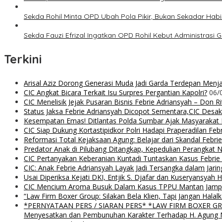
Sekda Rohil Minta OPD Ubah Pola Pikir, Bukan Sekadar Hab
Sekda Fauzi Efrizal Ingatkan OPD Rohil Kebut Administrasi Ga
Terkini
Arisal Aziz Dorong Generasi Muda Jadi Garda Terdepan Menjag
CIC Angkat Bicara Terkait Isu Surpres Pergantian Kapolri?
06/
CIC Menelisik Jejak Pusaran Bisnis Febrie Adriansyah – Don 
Status Jaksa Febrie Adriansyah Dicopot Sementara,CIC Desak
Kesempatan Emas! Ditlantas Polda Sumbar Ajak Masyaraka
CIC Siap Dukung Kortastipidkor Polri Hadapi Praperadilan Feb
Reformasi Total Kejaksaan Agung: Belajar dari Skandal Febr
Predator Anak di Pilubang Ditangkap, Kepedulian Perangkat 
CIC Pertanyakan Keberanian Kuntadi Tuntaskan Kasus Febrie
CIC: Anak Febrie Adriansyah Layak Jadi Tersangka dalam Jari
Usai Diperiksa Kejati DKI, Entjik S. Djafar dan Kuseryansyah 
CIC Mencium Aroma Busuk Dalam Kasus TPPU Mantan Jampids
“Law Firm Boxer Group: Silakan Bela Klien, Tapi Jangan Ha
*PERNYATAAN PERS / SIARAN PERS* *LAW FIRM BOXER GROUP*
Menyesatkan dan Pembunuhan Karakter Terhadap H. Agung Nu