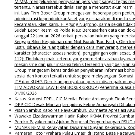
M.MM, mengeluarkan pernyataan pers yang sangat tegas menyu
tertentu. Narasi tersebut dinilai sengaja mencatut akun resm
ini, Law Firm Boxer Group menegaskan beberapa poin pentin
administrasi kependudukan/aset yang disuarakan di media s
kecamatan. Klien kami, H. Agung Nugroho, sama sekali tidak 
Sudah Lapor Resmi ke Polda Riau: Berdasarkan data dan doku
tanggal 22 Januari 2026 terkait persoalan hukum yang mereka
Sengaja Bikin Kegaduhan dan Niat Buruk (Bad Faith): Oleh kar
justru dibawa ke ruang siber dengan cara menyerang, menjel
karakter (character assassination), penggiringan opini sesat
112): Tindakan pihak tertentu yang memelintir arahan layana
mekanisme dan jalur instansi teknis tersendiri yang berjalan
Group mengecam keras tindakan penyebaran informasi bohong d
sosial dan konten terkait) untuk segera melayangkan Somas
ITE dan KUHP. Demikian pernyataan pers ini disampaikan agar
TIM ADVOKASI LAW FIRM BOXER GROUP (Penerima Kuasa H. Agung
01/08/2026
Kasus Korupsi TPPU,CIC Menilai Febrie Ardiansyah Tidak Sen
DPP CIC Desak Mantan Jampidsus Febrie Adriansyah Dihuku
Pisah Sambut Kapolres Payakumbuh, Zulmaeta Apresiasi AKB
Wawako Elzadaswarman Hadiri Rakor KKMA Provinsi Sumbar
Pemko Payakumbuh Ajukan Proposal Pengembangan RSUD 
MUNAS BEM SI Kerakyatan Diwarnai Dugaan Kekerasan, Koor
Pameran Foto “Prahara Pulau Emas” di Istano Basa Pagaruyu