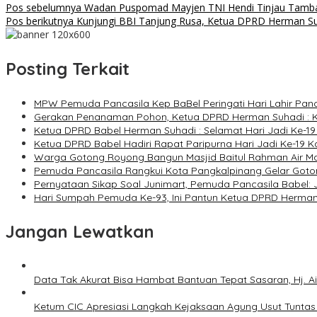
Pos sebelumnya
Wadan Puspomad Mayjen TNI Hendi Tinjau Tamban
Pos berikutnya
Kunjungi BBI Tanjung Rusa, Ketua DPRD Herman S
Posting Terkait
MPW Pemuda Pancasila Kep BaBel Peringati Hari Lahir Pan
Gerakan Penanaman Pohon, Ketua DPRD Herman Suhadi : K
Ketua DPRD Babel Herman Suhadi : Selamat Hari Jadi Ke-19
Ketua DPRD Babel Hadiri Rapat Paripurna Hari Jadi Ke-19 
Warga Gotong Royong Bangun Masjid Baitul Rahman Air 
Pemuda Pancasila Rangkui Kota Pangkalpinang Gelar Goto
Pernyataan Sikap Soal Junimart, Pemuda Pancasila Babel: 
Hari Sumpah Pemuda Ke-93, Ini Pantun Ketua DPRD Herman
Jangan Lewatkan
Data Tak Akurat Bisa Hambat Bantuan Tepat Sasaran, Hj. A
Ketum CIC Apresiasi Langkah Kejaksaan Agung Usut Tunta