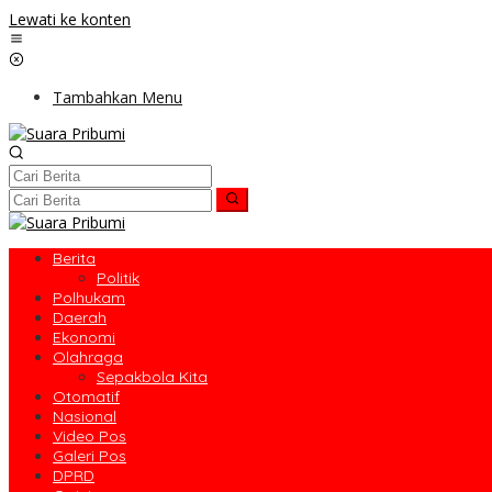
Lewati ke konten
Tambahkan Menu
Berita
Politik
Polhukam
Daerah
Ekonomi
Olahraga
Sepakbola Kita
Otomatif
Nasional
Video Pos
Galeri Pos
DPRD