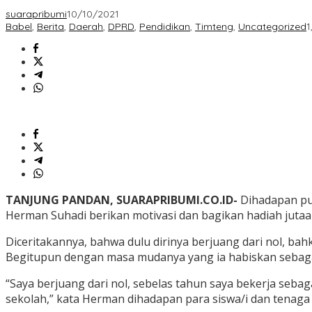
suarapribumi
10/10/2021
Babel
,
Berita
,
Daerah
,
DPRD
,
Pendidikan
,
Timteng
,
Uncategorized
1
TANJUNG PANDAN, SUARAPRIBUMI.CO.ID-
Dihadapan pu
Herman Suhadi berikan motivasi dan bagikan hadiah juta
Diceritakannya, bahwa dulu dirinya berjuang dari nol, b
Begitupun dengan masa mudanya yang ia habiskan sebaga
“Saya berjuang dari nol, sebelas tahun saya bekerja seba
sekolah,” kata Herman dihadapan para siswa/i dan tenaga