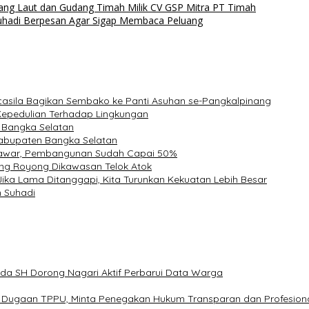
g Laut dan Gudang Timah Milik CV GSP Mitra PT Timah
uhadi Berpesan Agar Sigap Membaca Peluang
casila Bagikan Sembako ke Panti Asuhan se-Pangkalpinang
epedulian Terhadap Lingkungan
 Bangka Selatan
Kabupaten Bangka Selatan
Mawar, Pembangunan Sudah Capai 50%
ng Royong Dikawasan Telok Atok
Jika Lama Ditanggapi, Kita Turunkan Kekuatan Lebih Besar
 Suhadi
ida SH Dorong Nagari Aktif Perbarui Data Warga
s Dugaan TPPU, Minta Penegakan Hukum Transparan dan Profesion