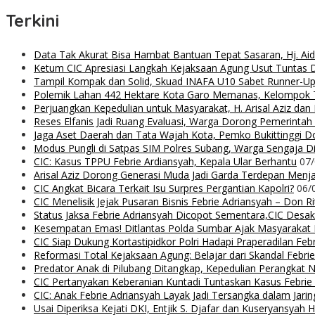
Terkini
Data Tak Akurat Bisa Hambat Bantuan Tepat Sasaran, Hj. Ai
Ketum CIC Apresiasi Langkah Kejaksaan Agung Usut Tuntas
Tampil Kompak dan Solid, Skuad INAFA U10 Sabet Runner-
Polemik Lahan 442 Hektare Kota Garo Memanas, Kelompok Ta
Perjuangkan Kepedulian untuk Masyarakat, H. Arisal Aziz da
Reses Elfanis Jadi Ruang Evaluasi, Warga Dorong Pemerintah
Jaga Aset Daerah dan Tata Wajah Kota, Pemko Bukittinggi D
Modus Pungli di Satpas SIM Polres Subang, Warga Sengaja Dip
CIC: Kasus TPPU Febrie Ardiansyah, Kepala Ular Berhantu
07
Arisal Aziz Dorong Generasi Muda Jadi Garda Terdepan Menjag
CIC Angkat Bicara Terkait Isu Surpres Pergantian Kapolri?
06/
CIC Menelisik Jejak Pusaran Bisnis Febrie Adriansyah – Don 
Status Jaksa Febrie Adriansyah Dicopot Sementara,CIC Desak
Kesempatan Emas! Ditlantas Polda Sumbar Ajak Masyaraka
CIC Siap Dukung Kortastipidkor Polri Hadapi Praperadilan Feb
Reformasi Total Kejaksaan Agung: Belajar dari Skandal Febr
Predator Anak di Pilubang Ditangkap, Kepedulian Perangkat 
CIC Pertanyakan Keberanian Kuntadi Tuntaskan Kasus Febrie
CIC: Anak Febrie Adriansyah Layak Jadi Tersangka dalam Jari
Usai Diperiksa Kejati DKI, Entjik S. Djafar dan Kuseryansyah 