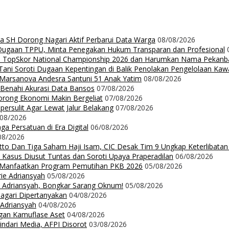
da SH Dorong Nagari Aktif Perbarui Data Warga
08/08/2026
 Dugaan TPPU, Minta Penegakan Hukum Transparan dan Profesional
Up TopSkor National Championship 2026 dan Harumkan Nama Pekanb
ni Soroti Dugaan Kepentingan di Balik Penolakan Pengelolaan Ka
n Marsanova Andesra Santuni 51 Anak Yatim
08/08/2026
 Benahi Akurasi Data Bansos
07/08/2026
orong Ekonomi Makin Bergeliat
07/08/2026
ersulit Agar Lewat Jalur Belakang
07/08/2026
/08/2026
a Persatuan di Era Digital
06/08/2026
08/2026
Ritto Dan Tiga Saham Haji Isam, CIC Desak Tim 9 Ungkap Keterlibatan
 Kasus Diusut Tuntas dan Soroti Upaya Praperadilan
06/08/2026
t Manfaatkan Program Pemutihan PKB 2026
05/08/2026
rie Adriansyah
05/08/2026
ie Adriansyah, Bongkar Sarang Oknum!
05/08/2026
Nagari Dipertanyakan
04/08/2026
 Adriansyah
04/08/2026
ngan Kamuflase Aset
04/08/2026
Hindari Media, AFPI Disorot
03/08/2026