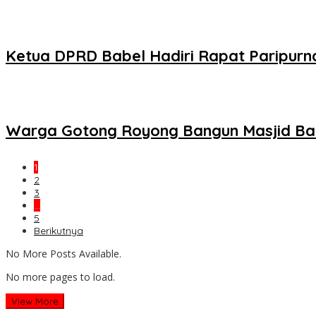
Ketua DPRD Babel Hadiri Rapat Paripurn
Warga Gotong Royong Bangun Masjid Ba
1
2
3
…
5
Berikutnya
No More Posts Available.
No more pages to load.
View More