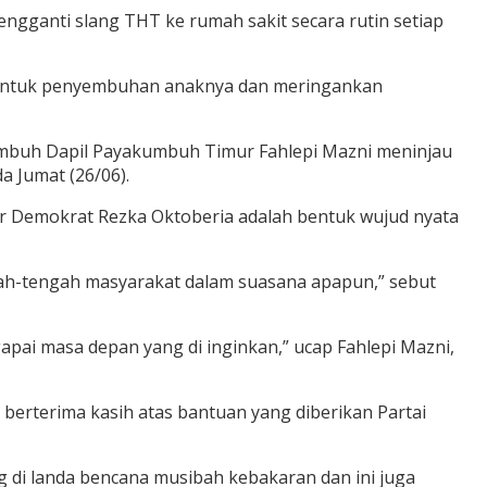
ngganti slang THT ke rumah sakit secara rutin setiap
n untuk penyembuhan anaknya dan meringankan
umbuh Dapil Payakumbuh Timur Fahlepi Mazni meninjau
 Jumat (26/06).
er Demokrat Rezka Oktoberia adalah bentuk wujud nyata
gah-tengah masyarakat dalam suasana apapun,” sebut
pai masa depan yang di inginkan,” ucap Fahlepi Mazni,
erterima kasih atas bantuan yang diberikan Partai
 di landa bencana musibah kebakaran dan ini juga