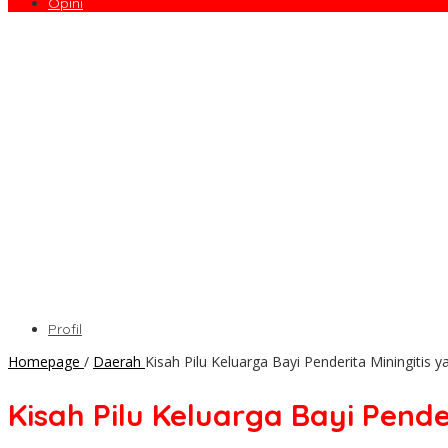
Opini
Profil
Homepage
/
Daerah
Kisah Pilu Keluarga Bayi Penderita Miningitis
Kisah Pilu Keluarga Bayi Pend