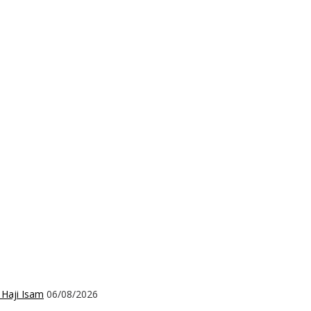
 Haji Isam
06/08/2026