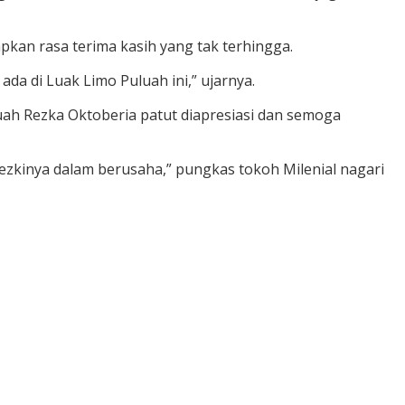
pkan rasa terima kasih yang tak terhingga.
a di Luak Limo Puluah ini,” ujarnya.
uah Rezka Oktoberia patut diapresiasi dan semoga
ezkinya dalam berusaha,” pungkas tokoh Milenial nagari