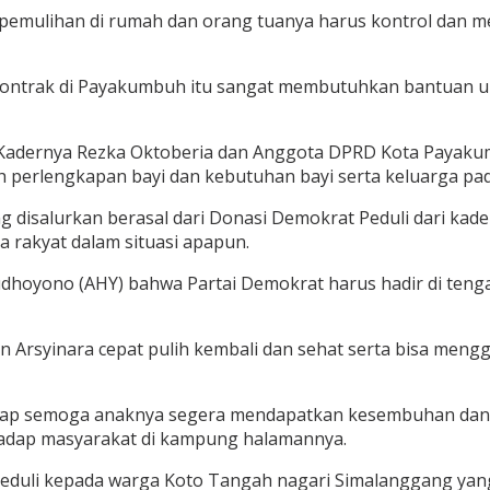
 pemulihan di rumah dan orang tuanya harus kontrol dan me
mengontrak di Payakumbuh itu sangat membutuhkan bantua
ui Kadernya Rezka Oktoberia dan Anggota DPRD Kota Payak
perlengkapan bayi dan kebutuhan bayi serta keluarga pada
 disalurkan berasal dari Donasi Demokrat Peduli dari kad
a rakyat dalam situasi apapun.
Yudhoyono (AHY) bahwa Partai Demokrat harus hadir di ten
rsyinara cepat pulih kembali dan sehat serta bisa mengga
arap semoga anaknya segera mendapatkan kesembuhan dan b
hadap masyarakat di kampung halamannya.
Peduli kepada warga Koto Tangah nagari Simalanggang yang