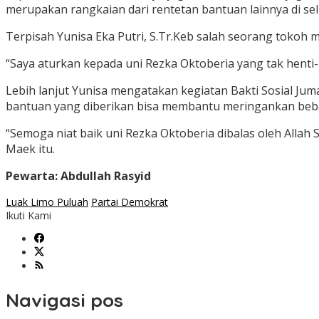
merupakan rangkaian dari rentetan bantuan lainnya di se
Terpisah Yunisa Eka Putri, S.Tr.Keb salah seorang tokoh
“Saya aturkan kepada uni Rezka Oktoberia yang tak henti-
Lebih lanjut Yunisa mengatakan kegiatan Bakti Sosial Jum
bantuan yang diberikan bisa membantu meringankan beban
“Semoga niat baik uni Rezka Oktoberia dibalas oleh Alla
Maek itu.
Pewarta: Abdullah Rasyid
Luak Limo Puluah
Partai Demokrat
Ikuti Kami
Navigasi pos