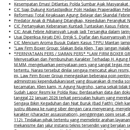
Kesempatan Emas! Ditlantas Polda Sumbar Ajak Masyaraka
CIC Siap Dukung Kortastipidkor Polri Hadapi Praperadilan Feb
Reformasi Total Kejaksaan Agung: Belajar dari Skandal Febr
Predator Anak di Pilubang Ditangkap, Kepedulian Perangkat 
CIC Pertanyakan Keberanian Kuntadi Tuntaskan Kasus Febrie
CIC: Anak Febrie Adriansyah Layak Jadi Tersangka dalam Jari
Usai Diperiksa Kejati DKI, Entjik S. Djafar dan Kuseryansyah 
CIC Mencium Aroma Busuk Dalam Kasus TPPU Mantan Jampids
“Law Firm Boxer Group: Silakan Bela Klien, Tapi Jangan Ha
*PERNYATAAN PERS / SIARAN PERS* *LAW FIRM BOXER GROUP*
Menyesatkan dan Pembunuhan Karakter Terhadap H. Agung Nu
M.MM, mengeluarkan pernyataan pers yang sangat tegas menyu
tertentu. Narasi tersebut dinilai sengaja mencatut akun resm
ini, Law Firm Boxer Group menegaskan beberapa poin pentin
administrasi kependudukan/aset yang disuarakan di media s
kecamatan. Klien kami, H. Agung Nugroho, sama sekali tidak 
Sudah Lapor Resmi ke Polda Riau: Berdasarkan data dan doku
tanggal 22 Januari 2026 terkait persoalan hukum yang mereka
Sengaja Bikin Kegaduhan dan Niat Buruk (Bad Faith): Oleh kar
justru dibawa ke ruang siber dengan cara menyerang, menjel
karakter (character assassination), penggiringan opini sesat
112): Tindakan pihak tertentu yang memelintir arahan layana
mekanisme dan jalur instansi teknis tersendiri yang berjalan