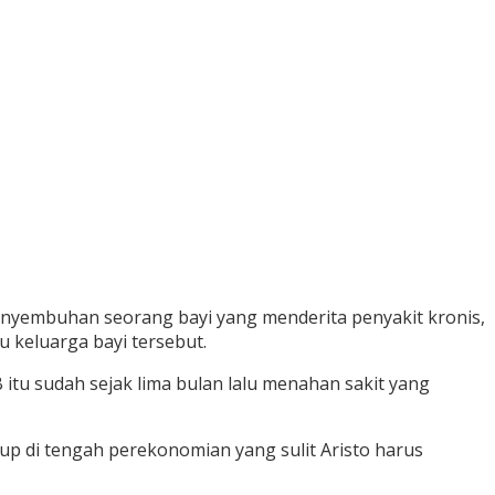
enyembuhan seorang bayi yang menderita penyakit kronis,
keluarga bayi tersebut.
 itu sudah sejak lima bulan lalu menahan sakit yang
up di tengah perekonomian yang sulit Aristo harus