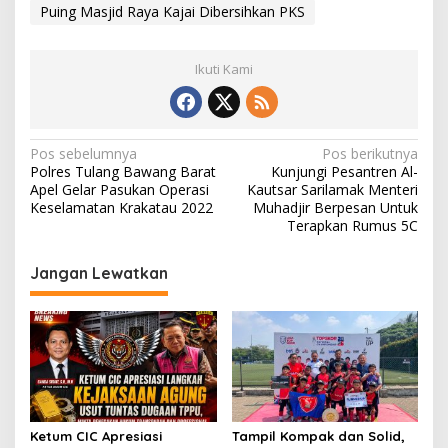
Puing Masjid Raya Kajai Dibersihkan PKS
Ikuti Kami
N
Pos sebelumnya
Pos berikutnya
Polres Tulang Bawang Barat
Kunjungi Pesantren Al-
a
Apel Gelar Pasukan Operasi
Kautsar Sarilamak Menteri
v
Keselamatan Krakatau 2022
Muhadjir Berpesan Untuk
Terapkan Rumus 5C
i
g
Jangan Lewatkan
a
s
i
p
o
s
Ketum CIC Apresiasi
Tampil Kompak dan Solid,