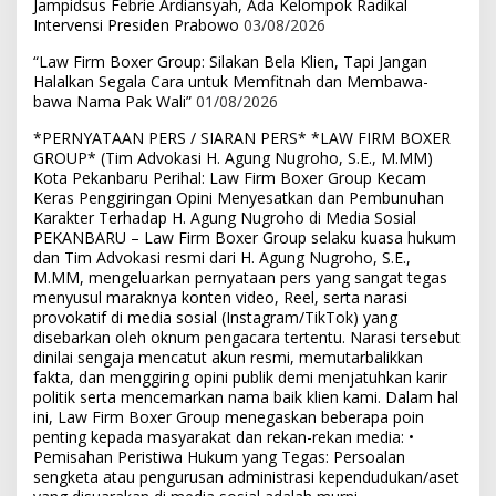
Jampidsus Febrie Ardiansyah, Ada Kelompok Radikal
Intervensi Presiden Prabowo
03/08/2026
“Law Firm Boxer Group: Silakan Bela Klien, Tapi Jangan
Halalkan Segala Cara untuk Memfitnah dan Membawa-
bawa Nama Pak Wali”
01/08/2026
*PERNYATAAN PERS / SIARAN PERS* *LAW FIRM BOXER
GROUP* (Tim Advokasi H. Agung Nugroho, S.E., M.MM)
Kota Pekanbaru Perihal: Law Firm Boxer Group Kecam
Keras Penggiringan Opini Menyesatkan dan Pembunuhan
Karakter Terhadap H. Agung Nugroho di Media Sosial
PEKANBARU – Law Firm Boxer Group selaku kuasa hukum
dan Tim Advokasi resmi dari H. Agung Nugroho, S.E.,
M.MM, mengeluarkan pernyataan pers yang sangat tegas
menyusul maraknya konten video, Reel, serta narasi
provokatif di media sosial (Instagram/TikTok) yang
disebarkan oleh oknum pengacara tertentu. Narasi tersebut
dinilai sengaja mencatut akun resmi, memutarbalikkan
fakta, dan menggiring opini publik demi menjatuhkan karir
politik serta mencemarkan nama baik klien kami. Dalam hal
ini, Law Firm Boxer Group menegaskan beberapa poin
penting kepada masyarakat dan rekan-rekan media: •
Pemisahan Peristiwa Hukum yang Tegas: Persoalan
sengketa atau pengurusan administrasi kependudukan/aset