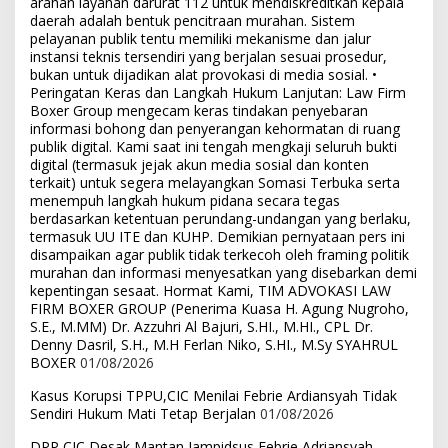
arahan layanan darurat 112 untuk mendiskreditkan kepala
daerah adalah bentuk pencitraan murahan. Sistem
pelayanan publik tentu memiliki mekanisme dan jalur
instansi teknis tersendiri yang berjalan sesuai prosedur,
bukan untuk dijadikan alat provokasi di media sosial. •
Peringatan Keras dan Langkah Hukum Lanjutan: Law Firm
Boxer Group mengecam keras tindakan penyebaran
informasi bohong dan penyerangan kehormatan di ruang
publik digital. Kami saat ini tengah mengkaji seluruh bukti
digital (termasuk jejak akun media sosial dan konten
terkait) untuk segera melayangkan Somasi Terbuka serta
menempuh langkah hukum pidana secara tegas
berdasarkan ketentuan perundang-undangan yang berlaku,
termasuk UU ITE dan KUHP. Demikian pernyataan pers ini
disampaikan agar publik tidak terkecoh oleh framing politik
murahan dan informasi menyesatkan yang disebarkan demi
kepentingan sesaat. Hormat Kami, TIM ADVOKASI LAW
FIRM BOXER GROUP (Penerima Kuasa H. Agung Nugroho,
S.E., M.MM) Dr. Azzuhri Al Bajuri, S.HI., M.HI., CPL Dr.
Denny Dasril, S.H., M.H Ferlan Niko, S.HI., M.Sy SYAHRUL
BOXER
01/08/2026
Kasus Korupsi TPPU,CIC Menilai Febrie Ardiansyah Tidak
Sendiri Hukum Mati Tetap Berjalan
01/08/2026
DPP CIC Desak Mantan Jampidsus Febrie Adriansyah