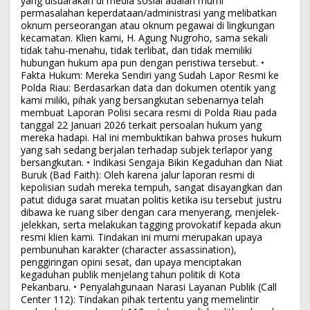
yang disuarakan di media sosial adalah murni
permasalahan keperdataan/administrasi yang melibatkan
oknum perseorangan atau oknum pegawai di lingkungan
kecamatan. Klien kami, H. Agung Nugroho, sama sekali
tidak tahu-menahu, tidak terlibat, dan tidak memiliki
hubungan hukum apa pun dengan peristiwa tersebut. •
Fakta Hukum: Mereka Sendiri yang Sudah Lapor Resmi ke
Polda Riau: Berdasarkan data dan dokumen otentik yang
kami miliki, pihak yang bersangkutan sebenarnya telah
membuat Laporan Polisi secara resmi di Polda Riau pada
tanggal 22 Januari 2026 terkait persoalan hukum yang
mereka hadapi. Hal ini membuktikan bahwa proses hukum
yang sah sedang berjalan terhadap subjek terlapor yang
bersangkutan. • Indikasi Sengaja Bikin Kegaduhan dan Niat
Buruk (Bad Faith): Oleh karena jalur laporan resmi di
kepolisian sudah mereka tempuh, sangat disayangkan dan
patut diduga sarat muatan politis ketika isu tersebut justru
dibawa ke ruang siber dengan cara menyerang, menjelek-
jelekkan, serta melakukan tagging provokatif kepada akun
resmi klien kami. Tindakan ini murni merupakan upaya
pembunuhan karakter (character assassination),
penggiringan opini sesat, dan upaya menciptakan
kegaduhan publik menjelang tahun politik di Kota
Pekanbaru. • Penyalahgunaan Narasi Layanan Publik (Call
Center 112): Tindakan pihak tertentu yang memelintir