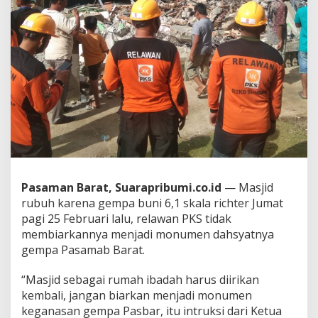
b
e
r
s
i
h
k
a
n
P
K
S
Pasaman Barat, Suarapribumi.co.id
— Masjid
rubuh karena gempa buni 6,1 skala richter Jumat
pagi 25 Februari lalu, relawan PKS tidak
membiarkannya menjadi monumen dahsyatnya
gempa Pasamab Barat.
“Masjid sebagai rumah ibadah harus diirikan
kembali, jangan biarkan menjadi monumen
keganasan gempa Pasbar, itu intruksi dari Ketua