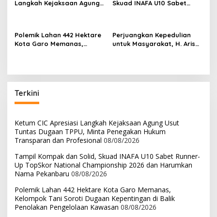
Langkah Kejaksaan Agung
Skuad INAFA U10 Sabet
Usut Tuntas Dugaan TPPU,
Runner-Up TopSkor
Minta Penegakan Hukum
National Championship
Transparan dan
2026 dan Harumkan Nama
Polemik Lahan 442 Hektare
Perjuangkan Kepedulian
Profesional
Pekanbaru
Kota Garo Memanas,
untuk Masyarakat, H. Arisal
Kelompok Tani Soroti
Aziz dan Marsanova
Dugaan Kepentingan di
Andesra Santuni 51 Anak
Balik Penolakan
Yatim
Pengelolaan Kawasan
Terkini
Ketum CIC Apresiasi Langkah Kejaksaan Agung Usut
Tuntas Dugaan TPPU, Minta Penegakan Hukum
Transparan dan Profesional
08/08/2026
Tampil Kompak dan Solid, Skuad INAFA U10 Sabet Runner-
Up TopSkor National Championship 2026 dan Harumkan
Nama Pekanbaru
08/08/2026
Polemik Lahan 442 Hektare Kota Garo Memanas,
Kelompok Tani Soroti Dugaan Kepentingan di Balik
Penolakan Pengelolaan Kawasan
08/08/2026