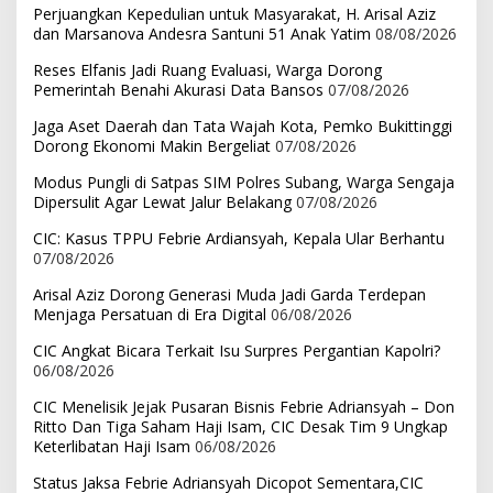
Perjuangkan Kepedulian untuk Masyarakat, H. Arisal Aziz
dan Marsanova Andesra Santuni 51 Anak Yatim
08/08/2026
Reses Elfanis Jadi Ruang Evaluasi, Warga Dorong
Pemerintah Benahi Akurasi Data Bansos
07/08/2026
Jaga Aset Daerah dan Tata Wajah Kota, Pemko Bukittinggi
Dorong Ekonomi Makin Bergeliat
07/08/2026
Modus Pungli di Satpas SIM Polres Subang, Warga Sengaja
Dipersulit Agar Lewat Jalur Belakang
07/08/2026
CIC: Kasus TPPU Febrie Ardiansyah, Kepala Ular Berhantu
07/08/2026
Arisal Aziz Dorong Generasi Muda Jadi Garda Terdepan
Menjaga Persatuan di Era Digital
06/08/2026
CIC Angkat Bicara Terkait Isu Surpres Pergantian Kapolri?
06/08/2026
CIC Menelisik Jejak Pusaran Bisnis Febrie Adriansyah – Don
Ritto Dan Tiga Saham Haji Isam, CIC Desak Tim 9 Ungkap
Keterlibatan Haji Isam
06/08/2026
Status Jaksa Febrie Adriansyah Dicopot Sementara,CIC