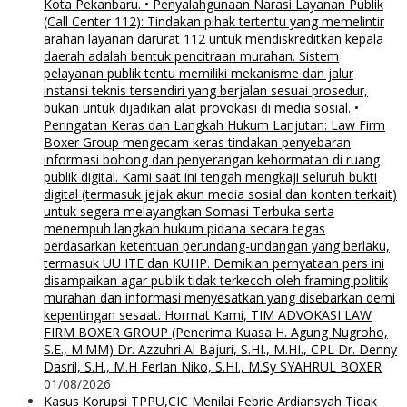
Kota Pekanbaru. • Penyalahgunaan Narasi Layanan Publik
(Call Center 112): Tindakan pihak tertentu yang memelintir
arahan layanan darurat 112 untuk mendiskreditkan kepala
daerah adalah bentuk pencitraan murahan. Sistem
pelayanan publik tentu memiliki mekanisme dan jalur
instansi teknis tersendiri yang berjalan sesuai prosedur,
bukan untuk dijadikan alat provokasi di media sosial. •
Peringatan Keras dan Langkah Hukum Lanjutan: Law Firm
Boxer Group mengecam keras tindakan penyebaran
informasi bohong dan penyerangan kehormatan di ruang
publik digital. Kami saat ini tengah mengkaji seluruh bukti
digital (termasuk jejak akun media sosial dan konten terkait)
untuk segera melayangkan Somasi Terbuka serta
menempuh langkah hukum pidana secara tegas
berdasarkan ketentuan perundang-undangan yang berlaku,
termasuk UU ITE dan KUHP. Demikian pernyataan pers ini
disampaikan agar publik tidak terkecoh oleh framing politik
murahan dan informasi menyesatkan yang disebarkan demi
kepentingan sesaat. Hormat Kami, TIM ADVOKASI LAW
FIRM BOXER GROUP (Penerima Kuasa H. Agung Nugroho,
S.E., M.MM) Dr. Azzuhri Al Bajuri, S.HI., M.HI., CPL Dr. Denny
Dasril, S.H., M.H Ferlan Niko, S.HI., M.Sy SYAHRUL BOXER
01/08/2026
Kasus Korupsi TPPU,CIC Menilai Febrie Ardiansyah Tidak