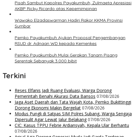
Pisah Sambut Kapolres Payakumbuh, Zulmaeta Apresiasi
AKBP Ricky Ricardo atas Kepemimpinan
Wawako Elzadaswarman Hadiri Rakor KKMA Provinsi
Sumbar
Pemko Payakumbuh Ajukan Proposal Pengembangan
RSUD dr. Adnaan WD kepada Kemenkes
Pemko Payakumbuh Mulai Gerakan Tanam Pisang
Serentak Sebanyak 3.000 bibit
Terkini
Reses Elfanis Jadi Ruang Evaluasi, Warga Dorong
Pemerintah Benahi Akurasi Data Bansos
07/08/2026
Jaga Aset Daerah dan Tata Wajah Kota, Pemko Bukittinggi
Dorong Ekonomi Makin Bergeliat
07/08/2026
Modus Pungli di Satpas SIM Polres Subang, Warga Sengaja
Dipersulit Agar Lewat Jalur Belakang
07/08/2026
CIC: Kasus TPPU Febrie Ardiansyah, Kepala Ular Berhantu
07/08/2026
Arisal Aziz Dorong Generasi Muda Jadi Garda Terdepan