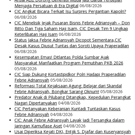
Menjaga Persatuan di Era Digital
06/08/2026
CIC Angkat Bicara Terkait Isu Surpres Pergantian Kapolri?
06/08/2026
CIC Menelisik Jejak Pusaran Bisnis Febrie Adriansyah – Don
Ritto Dan Tiga Saham Haji Isam, CIC Desak Tim 9 Ungkap
Keterlibatan Haji Isam
06/08/2026
Status Jaksa Febrie Adriansyah Dicopot Sementara,CIC
Desak Kasus Diusut Tuntas dan Soroti Upaya Praperadilan
06/08/2026
Kesempatan Emas! Ditlantas Polda Sumbar Ajak
Masyarakat Manfaatkan Program Pemutihan PKB 2026
05/08/2026
CIC Siap Dukung Kortastipidkor Polri Hadapi Praperadilan
Febrie Adriansyah
05/08/2026
Reformasi Total Kejaksaan Agung: Belajar dari Skandal
Febrie Adriansyah, Bongkar Sarang Oknum!
05/08/2026
Predator Anak di Pilubang Ditangkap, Kepedulian Perangkat
Nagari Dipertanyakan
04/08/2026
CIC Pertanyakan Keberanian Kuntadi Tuntaskan Kasus
Febrie Adriansyah
04/08/2026
CIC: Anak Febrie Adriansyah Layak Jadi Tersangka dalam
Jaringan Kamuflase Aset
04/08/2026
Usai Diperiksa Kejati DKI, Entjik S. Djafar dan Kuseryansyah