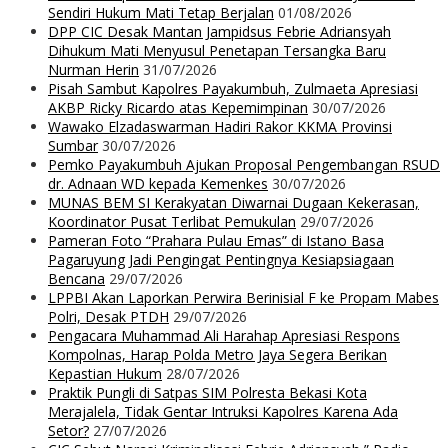
Sendiri Hukum Mati Tetap Berjalan
01/08/2026
DPP CIC Desak Mantan Jampidsus Febrie Adriansyah
Dihukum Mati Menyusul Penetapan Tersangka Baru
Nurman Herin
31/07/2026
Pisah Sambut Kapolres Payakumbuh, Zulmaeta Apresiasi
AKBP Ricky Ricardo atas Kepemimpinan
30/07/2026
Wawako Elzadaswarman Hadiri Rakor KKMA Provinsi
Sumbar
30/07/2026
Pemko Payakumbuh Ajukan Proposal Pengembangan RSUD
dr. Adnaan WD kepada Kemenkes
30/07/2026
MUNAS BEM SI Kerakyatan Diwarnai Dugaan Kekerasan,
Koordinator Pusat Terlibat Pemukulan
29/07/2026
Pameran Foto “Prahara Pulau Emas” di Istano Basa
Pagaruyung Jadi Pengingat Pentingnya Kesiapsiagaan
Bencana
29/07/2026
LPPBI Akan Laporkan Perwira Berinisial F ke Propam Mabes
Polri, Desak PTDH
29/07/2026
Pengacara Muhammad Ali Harahap Apresiasi Respons
Kompolnas, Harap Polda Metro Jaya Segera Berikan
Kepastian Hukum
28/07/2026
Praktik Pungli di Satpas SIM Polresta Bekasi Kota
Merajalela, Tidak Gentar Intruksi Kapolres Karena Ada
Setor?
27/07/2026