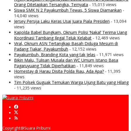
Orang Ditetapkan Tersangka, Ternyata
- 15,013 views
Siswa SMK N 2 Payakumbuh Tewas, 5 Siswa Diamankan
-
14,040 views
Jersey Persija Laku Keras Usai Juara Piala Presiden
- 13,094
views
Kapolda Babel Bungkam, Oknum Polisi ‘Nakal’ Terima Uang
Koordinasi Tambang Ilegal Teluk Kelabat
- 12,469 views
Viral, Oknum ASN Tertangkap Basah Diduga Mesum di
Padang Tiakar, Payakumbuh
- 12,152 views
Payakumbuh, Branding Kota yang tak Jelas
- 11,971 views
Bikin Malu, Tulisan Musala dan WC Umum Istano Basa
Pagaruyuang Tidak Diperhatikan
- 11,849 views
Homestay di Harau Disita Polda Riau, Ada Apa?
- 11,395
views
Tim Polsek Guguak Temukan Warga Ujung Batu yang Hilang
- 11,235 views
Copyright@Suara Pribumi