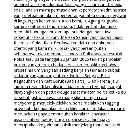
administrasi kependudukan/aset yang disuarakan di media
sosial adalah murni permasalahan keperdataan/administrasi
yang melibatkan oknum perseorangan atau oknum pegawai
di lingkungan kecamatan. Klien kami, H. Agung Nugroho,
sama sekali tidak tahu-menahu, tidak terlibat, dan tidak
memiliki hubungan hukum apa pun dengan peristiwa
tersebut. • Fakta Hukum: Mereka Sendiri yang Sudah Lapor
Resmi ke Polda Riau: Berdasarkan data dan dokumen
otentik yang kami miliki, pihak yang bersangkutan
sebenarnya telah membuat Laporan Polisi secara resmi di
Polda Riau pada tanggal 22 Januari 2026 terkait persoalan
hukum yang mereka hadapi. Hal ini membuktikan bahwa
proses hukum yang sah sedang berjalan terhadap subjek
terlapor yang bersangkutan. • Indikasi Sengaja Bikin
Kegaduhan dan Niat Buruk (Bad Faith): Oleh karena jalur
laporan resmi di kepolisian sudah mereka tempuh, sangat
disayangkan dan patut diduga sarat muatan politis ketika isu
tersebut justru dibawa ke ruang siber dengan cara
menyerang, menjelek-jelekkan, serta melakukan tagging
provokatif kepada akun resmi klien kami. Tindakan ini murni
merupakan upaya pembunuhan karakter (character
assassination), penggiringan opini sesat, dan upaya
menciptakan kegaduhan publik menjelang tahun politik di