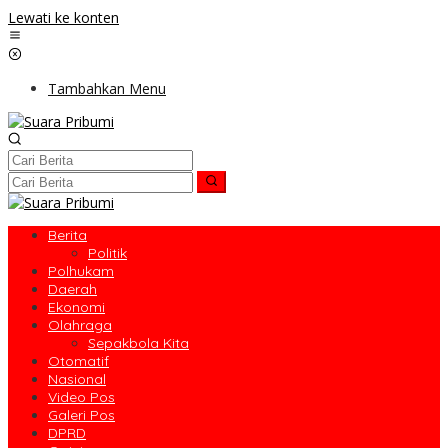
Lewati ke konten
Tambahkan Menu
Berita
Politik
Polhukam
Daerah
Ekonomi
Olahraga
Sepakbola Kita
Otomatif
Nasional
Video Pos
Galeri Pos
DPRD