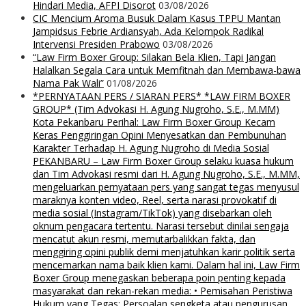
Hindari Media, AFPI Disorot
03/08/2026
CIC Mencium Aroma Busuk Dalam Kasus TPPU Mantan
Jampidsus Febrie Ardiansyah, Ada Kelompok Radikal
Intervensi Presiden Prabowo
03/08/2026
“Law Firm Boxer Group: Silakan Bela Klien, Tapi Jangan
Halalkan Segala Cara untuk Memfitnah dan Membawa-bawa
Nama Pak Wali”
01/08/2026
*PERNYATAAN PERS / SIARAN PERS* *LAW FIRM BOXER
GROUP* (Tim Advokasi H. Agung Nugroho, S.E., M.MM)
Kota Pekanbaru Perihal: Law Firm Boxer Group Kecam
Keras Penggiringan Opini Menyesatkan dan Pembunuhan
Karakter Terhadap H. Agung Nugroho di Media Sosial
PEKANBARU – Law Firm Boxer Group selaku kuasa hukum
dan Tim Advokasi resmi dari H. Agung Nugroho, S.E., M.MM,
mengeluarkan pernyataan pers yang sangat tegas menyusul
maraknya konten video, Reel, serta narasi provokatif di
media sosial (Instagram/TikTok) yang disebarkan oleh
oknum pengacara tertentu. Narasi tersebut dinilai sengaja
mencatut akun resmi, memutarbalikkan fakta, dan
menggiring opini publik demi menjatuhkan karir politik serta
mencemarkan nama baik klien kami. Dalam hal ini, Law Firm
Boxer Group menegaskan beberapa poin penting kepada
masyarakat dan rekan-rekan media: • Pemisahan Peristiwa
Hukum yang Tegas: Persoalan sengketa atau pengurusan