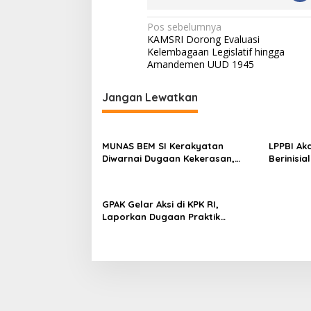
N
Pos sebelumnya
KAMSRI Dorong Evaluasi
a
Kelembagaan Legislatif hingga
v
Amandemen UUD 1945
i
Jangan Lewatkan
g
a
s
MUNAS BEM SI Kerakyatan
LPPBI Ak
Diwarnai Dugaan Kekerasan,
Berinisi
i
Koordinator Pusat Terlibat
Polri, D
p
Pemukulan
o
GPAK Gelar Aksi di KPK RI,
Laporkan Dugaan Praktik
s
Makelar Kasus