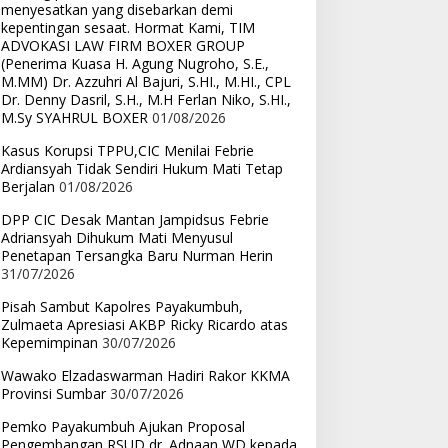
menyesatkan yang disebarkan demi
kepentingan sesaat. Hormat Kami, TIM
ADVOKASI LAW FIRM BOXER GROUP
(Penerima Kuasa H. Agung Nugroho, S.E.,
M.MM) Dr. Azzuhri Al Bajuri, S.HI., M.HI., CPL
Dr. Denny Dasril, S.H., M.H Ferlan Niko, S.HI.,
M.Sy SYAHRUL BOXER
01/08/2026
Kasus Korupsi TPPU,CIC Menilai Febrie
Ardiansyah Tidak Sendiri Hukum Mati Tetap
Berjalan
01/08/2026
DPP CIC Desak Mantan Jampidsus Febrie
Adriansyah Dihukum Mati Menyusul
Penetapan Tersangka Baru Nurman Herin
31/07/2026
Pisah Sambut Kapolres Payakumbuh,
Zulmaeta Apresiasi AKBP Ricky Ricardo atas
Kepemimpinan
30/07/2026
Wawako Elzadaswarman Hadiri Rakor KKMA
Provinsi Sumbar
30/07/2026
Pemko Payakumbuh Ajukan Proposal
Pengembangan RSUD dr. Adnaan WD kepada