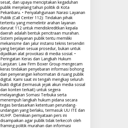
sesat, dan upaya menciptakan kegaduhan
publik menjelang tahun politik di Kota
Pekanbaru. • Penyalahgunaan Narasi Layanan
Publik (Call Center 112): Tindakan pihak
tertentu yang memelintir arahan layanan
darurat 112 untuk mendiskreditkan kepala
daerah adalah bentuk pencitraan murahan.
Sistem pelayanan publik tentu memiliki
mekanisme dan jalur instansi teknis tersendiri
yang berjalan sesuai prosedur, bukan untuk
dijadikan alat provokasi di media sosial. •
Peringatan Keras dan Langkah Hukum
Lanjutan: Law Firm Boxer Group mengecam
keras tindakan penyebaran informasi bohong
dan penyerangan kehormatan di ruang publik
digital. Kami saat ini tengah mengkaji seluruh
bukti digital (termasuk jejak akun media sosial
dan konten terkait) untuk segera
melayangkan Somasi Terbuka serta
menempuh langkah hukum pidana secara
tegas berdasarkan ketentuan perundang-
undangan yang berlaku, termasuk UU ITE dan
KUHP. Demikian pernyataan pers ini
disampaikan agar publik tidak terkecoh oleh
framing politik murahan dan informasi