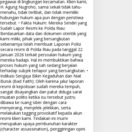
pegawai di lingkungan kecamatan. Klien kami,
H. Agung Nugroho, sama sekali tidak tahu-
menahu, tidak terlibat, dan tidak memiliki
hubungan hukum apa pun dengan peristiwa
tersebut. • Fakta Hukum: Mereka Sendiri yang
Sudah Lapor Resmi ke Polda Riau:
Berdasarkan data dan dokumen otentik yang
kami miliki, pihak yang bersangkutan
sebenarnya telah membuat Laporan Polisi
secara resmi di Polda Riau pada tanggal 22
Januari 2026 terkait persoalan hukum yang
mereka hadapi. Hal ini membuktikan bahwa
proses hukum yang sah sedang berjalan
terhadap subjek terlapor yang bersangkutan. •
Indikasi Sengaja Bikin Kegaduhan dan Niat
Buruk (Bad Faith): Oleh karena jalur laporan
resmi di kepolisian sudah mereka tempuh,
sangat disayangkan dan patut diduga sarat
muatan politis ketika isu tersebut justru
dibawa ke ruang siber dengan cara
menyerang, menjelek-jelekkan, serta
melakukan tagging provokatif kepada akun
resmi klien kami. Tindakan ini murni
merupakan upaya pembunuhan karakter
(character assassination), penggiringan opini