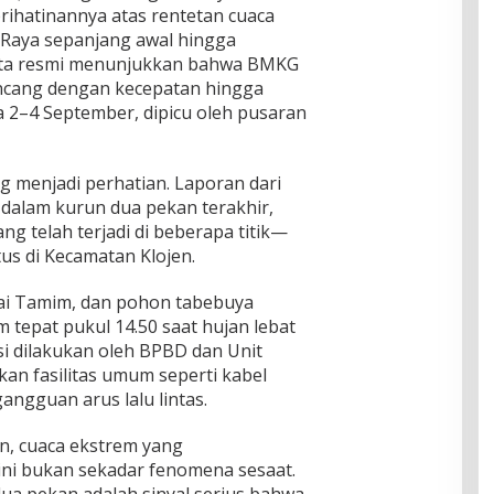
hatinannya atas rentetan cuaca
Raya sepanjang awal hingga
ata resmi menunjukkan bahwa BMKG
ncang dengan kecepatan hingga
ra 2–4 September, dipicu oleh pusaran
 menjadi perhatian. Laporan dari
dalam kurun dua pekan terakhir,
g telah terjadi di beberapa titik—
us di Kecamatan Klojen.
yai Tamim, dan pohon tabebuya
tepat pukul 14.50 saat hujan lebat
si dilakukan oleh BPBD dan Unit
an fasilitas umum seperti kabel
 gangguan arus lalu lintas.
, cuaca ekstrem yang
ni bukan sekadar fenomena sesaat.