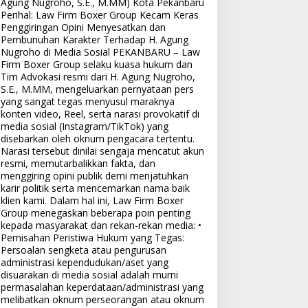
Agung Nugroho, S.E., M.MM) Kota Pekanbaru
Perihal: Law Firm Boxer Group Kecam Keras
Penggiringan Opini Menyesatkan dan
Pembunuhan Karakter Terhadap H. Agung
Nugroho di Media Sosial PEKANBARU – Law
Firm Boxer Group selaku kuasa hukum dan
Tim Advokasi resmi dari H. Agung Nugroho,
S.E., M.MM, mengeluarkan pernyataan pers
yang sangat tegas menyusul maraknya
konten video, Reel, serta narasi provokatif di
media sosial (Instagram/TikTok) yang
disebarkan oleh oknum pengacara tertentu.
Narasi tersebut dinilai sengaja mencatut akun
resmi, memutarbalikkan fakta, dan
menggiring opini publik demi menjatuhkan
karir politik serta mencemarkan nama baik
klien kami. Dalam hal ini, Law Firm Boxer
Group menegaskan beberapa poin penting
kepada masyarakat dan rekan-rekan media: •
Pemisahan Peristiwa Hukum yang Tegas:
Persoalan sengketa atau pengurusan
administrasi kependudukan/aset yang
disuarakan di media sosial adalah murni
permasalahan keperdataan/administrasi yang
melibatkan oknum perseorangan atau oknum