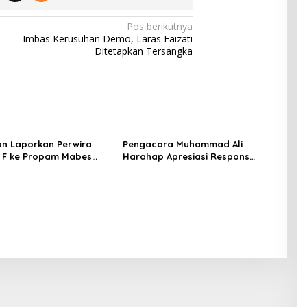
Pos berikutnya
Imbas Kerusuhan Demo, Laras Faizati
Ditetapkan Tersangka
an Laporkan Perwira
Pengacara Muhammad Ali
al F ke Propam Mabes
Harahap Apresiasi Respons
esak PTDH
Kompolnas, Harap Polda Metro
Jaya Segera Berikan Kepastian
Hukum