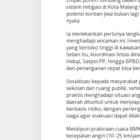
Empat pohon tumbang dalam du
d
sistem mitigasi di Kota Malang
a
n
potensi korban jiwa bukan la
C
nyata.
u
a
Ia menekankan perlunya langk
c
menghadapi ancaman ini. Inve
a
E
yang berisiko tinggi di kawasan
k
Selain itu, koordinasi lintas di
s
Hidup, Satpol PP, hingga BPBD, 
t
dan penanganan cepat bisa berj
r
e
m
Sosialisasi kepada masyarakat 
L
sekolah dan ruang publik, seh
a
praktis menghadapi situasi angi
n
daerah dituntut untuk menyia
d
berbasis risiko, dengan perlen
a
M
siaga agar evakuasi dapat dila
a
l
Meskipun prakiraan cuaca BM
a
kecepatan angin (10–25 km/jam
n