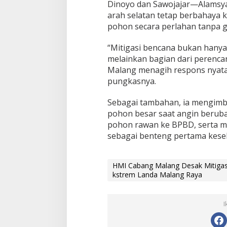
Dinoyo dan Sawojajar—Alamsy
g
R
arah selatan tetap berbahaya
a
pohon secara perlahan tanpa ge
y
a
“Mitigasi bencana bukan hany
melainkan bagian dari perenca
Malang menagih respons nyata
pungkasnya.
Sebagai tambahan, ia mengimb
pohon besar saat angin berub
pohon rawan ke BPBD, serta
sebagai benteng pertama kesela
HMI Cabang Malang Desak Mitigasi
kstrem Landa Malang Raya
I