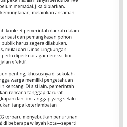
a pekan adalah sinyal serius bahwa
 belum memadai. Jika dibiarkan,
gi kemungkinan, melainkan ancaman
ah konkret pemerintah daerah dalam
ntarisasi dan pemangkasan pohon
 publik harus segera dilakukan.
nas, mulai dari Dinas Lingkungan
perlu diperkuat agar deteksi dini
alan efektif.
pun penting, khususnya di sekolah-
ingga warga memiliki pengetahuan
n kencang. Di sisi lain, pemerintah
pkan rencana tanggap darurat
gkapan dan tim tanggap yang selalu
kukan tanpa keterlambatan.
KG terbaru menyebutkan penurunan
) di beberapa wilayah kota—seperti