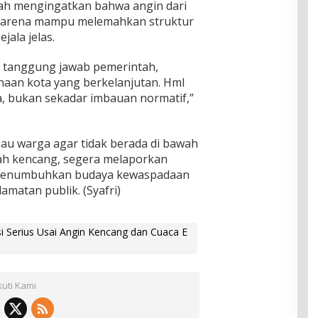
ah mengingatkan bahwa angin dari
 karena mampu melemahkan struktur
jala jelas.
a tanggung jawab pemerintah,
naan kota yang berkelanjutan. HmI
, bukan sekadar imbauan normatif,”
au warga agar tidak berada di bawah
ah kencang, segera melaporkan
 menumbuhkan budaya kewaspadaan
matan publik. (Syafri)
 Serius Usai Angin Kencang dan Cuaca E
kuti Kami