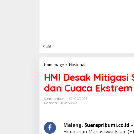
Profil
Homepage
/
Nasional
H
M
HMI Desak Mitigasi 
I
D
dan Cuaca Ekstrem
e
s
a
Suarapribumi
07/09/2025
k
Nasional
1,843 Views
M
i
t
i
Malang,
Suarapribumi.co.id
–
g
Himpunan Mahasiswa Islam (H