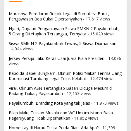
Maraknya Peredaran Rokok Ilegal di Sumatera Barat,
Pengawasan Bea Cukai Dipertanyakan
- 17,617 views
Ngeri, Dugaan Penganiayaan Siswa SMKN 2 Payakumbuh,
5 Orang Ditetapkan Tersangka, Ternyata
- 15,020 views
Siswa SMK N 2 Payakumbuh Tewas, 5 Siswa Diamankan
-
14,044 views
Jersey Persija Laku Keras Usai Juara Piala Presiden
- 13,096
views
Kapolda Babel Bungkam, Oknum Polisi ‘Nakal’ Terima Uang
Koordinasi Tambang Ilegal Teluk Kelabat
- 12,474 views
Viral, Oknum ASN Tertangkap Basah Diduga Mesum di
Padang Tiakar, Payakumbuh
- 12,153 views
Payakumbuh, Branding Kota yang tak Jelas
- 11,973 views
Bikin Malu, Tulisan Musala dan WC Umum Istano Basa
Pagaruyuang Tidak Diperhatikan
- 11,852 views
Homestay di Harau Disita Polda Riau, Ada Apa?
- 11,399