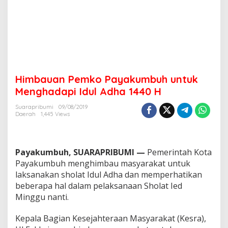
b
u
h
u
n
t
u
k
Himbauan Pemko Payakumbuh untuk
M
e
Menghadapi Idul Adha 1440 H
n
g
Suarapribumi
09/08/2019
Daerah
1,445 Views
h
a
d
a
Payakumbuh, SUARAPRIBUMI —
Pemerintah Kota
p
i
Payakumbuh menghimbau masyarakat untuk
I
laksanakan sholat Idul Adha dan memperhatikan
d
beberapa hal dalam pelaksanaan Sholat Ied
u
Minggu nanti.
l
A
d
Kepala Bagian Kesejahteraan Masyarakat (Kesra),
h