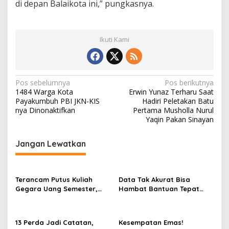
di depan Balaikota ini,” pungkasnya.
Ikuti Kami
N
Pos sebelumnya
Pos berikutnya
1484 Warga Kota
Erwin Yunaz Terharu Saat
a
Payakumbuh PBI JKN-KIS
Hadiri Peletakan Batu
v
nya Dinonaktifkan
Pertama Musholla Nurul
Yaqin Pakan Sinayan
i
g
Jangan Lewatkan
a
s
Terancam Putus Kuliah
Data Tak Akurat Bisa
i
Gegara Uang Semester,
Hambat Bantuan Tepat
p
Dedi Fatria Desak Pemko
Sasaran, Hj. Aida SH
Bukittinggi Gandeng
Dorong Nagari Aktif
o
Baznas
Perbarui Data Warga
13 Perda Jadi Catatan,
Kesempatan Emas!
s