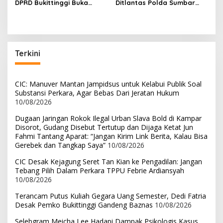
DPRD Bukittinggi Buka
Ditlantas Polda Sumbar
Tahun Sidang Baru dengan
Ajak Masyarakat
Semangat “Tahun
Manfaatkan Program
Perubahan”
Pemutihan PKB 2026
Terkini
CIC: Manuver Mantan Jampidsus untuk Kelabui Publik Soal
Substansi Perkara, Agar Bebas Dari Jeratan Hukum
10/08/2026
Dugaan Jaringan Rokok Ilegal Urban Slava Bold di Kampar
Disorot, Gudang Disebut Tertutup dan Dijaga Ketat Jun
Fahmi Tantang Aparat: “Jangan Kirim Link Berita, Kalau Bisa
Gerebek dan Tangkap Saya”
10/08/2026
CIC Desak Kejagung Seret Tan Kian ke Pengadilan: Jangan
Tebang Pilih Dalam Perkara TPPU Febrie Ardiansyah
10/08/2026
Terancam Putus Kuliah Gegara Uang Semester, Dedi Fatria
Desak Pemko Bukittinggi Gandeng Baznas
10/08/2026
Selebgram Meicha Lee Hadapi Dampak Psikologis Kasus