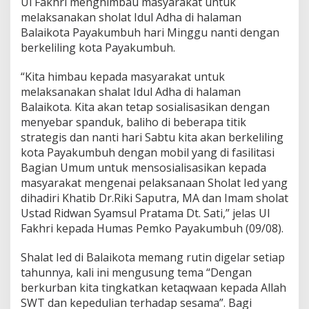
Ul Fakhri menghimbau masyarakat untuk
a
melaksanakan sholat Idul Adha di halaman
1
Balaikota Payakumbuh hari Minggu nanti dengan
4
berkeliling kota Payakumbuh.
4
0
H
“Kita himbau kepada masyarakat untuk
melaksanakan shalat Idul Adha di halaman
Balaikota. Kita akan tetap sosialisasikan dengan
menyebar spanduk, baliho di beberapa titik
strategis dan nanti hari Sabtu kita akan berkeliling
kota Payakumbuh dengan mobil yang di fasilitasi
Bagian Umum untuk mensosialisasikan kepada
masyarakat mengenai pelaksanaan Sholat Ied yang
dihadiri Khatib Dr.Riki Saputra, MA dan Imam sholat
Ustad Ridwan Syamsul Pratama Dt. Sati,” jelas Ul
Fakhri kepada Humas Pemko Payakumbuh (09/08).
Shalat Ied di Balaikota memang rutin digelar setiap
tahunnya, kali ini mengusung tema “Dengan
berkurban kita tingkatkan ketaqwaan kepada Allah
SWT dan kepedulian terhadap sesama”. Bagi