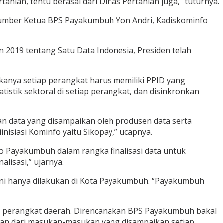
nian, tentu berasal dari Dinas Pertanian juga,” tuturnya.
sumber Ketua BPS Payakumbuh Yon Andri, Kadiskominfo
2019 tentang Satu Data Indonesia, Presiden telah
kanya setiap perangkat harus memiliki PPID yang
stik sektoral di setiap perangkat, dan disinkronkan
an data yang disampaikan oleh produsen data serta
nisiasi Kominfo yaitu Sikopay,” ucapnya.
o Payakumbuh dalam rangka finalisasi data untuk
lisasi,” ujarnya.
ni hanya dilakukan di Kota Payakumbuh. “Payakumbuh
lan perangkat daerah. Direncanakan BPS Payakumbuh bakal
an dari masukan-masukan yang disampaikan setiap