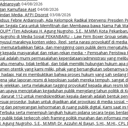
 Adriansyah
04/08/2026
ngan Kamuflase Aset
04/08/2026
Hindari Media, AFPI Disorot
03/08/2026
us Febrie Ardiansyah, Ada Kelompok Radikal Intervensi Presiden 
lalkan Segala Cara untuk Memfitnah dan Membawa-bawa Nama Pak Wal
 (Tim Advokasi H. Agung Nugroho, S.E., M.MM) Kota Pekanbaru Pe
groho di Media Sosial PEKANBARU – Law Firm Boxer Group selaku k
sul maraknya konten video, Reel, serta narasi provokatif di media
i, memutarbalikkan fakta, dan menggiring opini publik demi menjatuhk
g kepada masyarakat dan rekan-rekan media: • Pemisahan Peristiwa
osial adalah murni permasalahan keperdataan/administrasi yang mel
tahu-menahu, tidak terlibat, dan tidak memiliki hubungan hukum apa 
men otentik yang kami miliki, pihak yang bersangkutan sebenarnya t
 hadapi. Hal ini membuktikan bahwa proses hukum yang sah sedang be
ena jalur laporan resmi di kepolisian sudah mereka tempuh, sangat di
ek-jelekkan, serta melakukan tagging provokatif kepada akun resmi 
, dan upaya menciptakan kegaduhan publik menjelang tahun politik di 
n darurat 112 untuk mendiskreditkan kepala daerah adalah bentuk pen
 sesuai prosedur, bukan untuk dijadikan alat provokasi di media sosi
an penyerangan kehormatan di ruang publik digital. Kami saat ini te
i Terbuka serta menempuh langkah hukum pidana secara tegas berd
 publik tidak terkecoh oleh framing politik murahan dan informasi 
 Nugroho, S.E., M.MM) Dr. Azzuhri Al Bajuri, S.HI., M.HI., CPL Dr