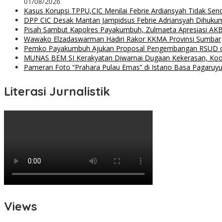
01/08/2026
Kasus Korupsi TPPU,CIC Menilai Febrie Ardiansyah Tidak Sen
DPP CIC Desak Mantan Jampidsus Febrie Adriansyah Dihuku
Pisah Sambut Kapolres Payakumbuh, Zulmaeta Apresiasi AKB
Wawako Elzadaswarman Hadiri Rakor KKMA Provinsi Sumbar
Pemko Payakumbuh Ajukan Proposal Pengembangan RSUD 
MUNAS BEM SI Kerakyatan Diwarnai Dugaan Kekerasan, Koor
Pameran Foto “Prahara Pulau Emas” di Istano Basa Pagaruyu
Literasi Jurnalistik
Views