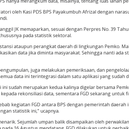
S hanya merangkum data, misalnya, tentang luas lahan perta
ratori oleh Kasi PDS BPS Payakumbuh Afrizal dengan nara
ndi.
nggil JK memaparkan, sesuai dengan Perpres No. 39 Tahun 
ususnya pada statistik sektoral.
stansi ataupun perangkat daerah di lingkungan Pemko. Ma
an data jika diminta masyarakat. Sehingga nanti ada stati
n pengumpulan, juga melakukan pemeriksaan, dan pengelola
a data ini terintegrasi dalam satu aplikasi yang sudah dii
i ini sudah merupakan kedua kalinya digelar bersama Pemk
pada rekonsiliasi data, sementara FGD sekarang untuk fina
ebab kegiatan FGD antara BPS dengan pemerintah daerah i
an statistik ini,” ucapnya.
n menarik. Sejumlah umpan balik disampaikan oleh perwaki
pada 16 Agustus mendatang. FGD dilakukan untuk perbaik