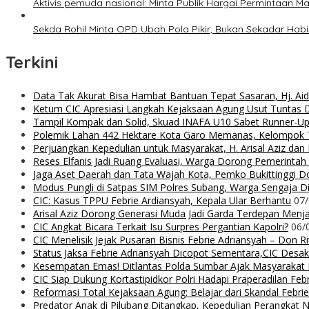
Aktivis pemuda nasional: Minta Publik Hargai Permintaan M
Sekda Rohil Minta OPD Ubah Pola Pikir, Bukan Sekadar Hab
Terkini
Data Tak Akurat Bisa Hambat Bantuan Tepat Sasaran, Hj. Ai
Ketum CIC Apresiasi Langkah Kejaksaan Agung Usut Tuntas
Tampil Kompak dan Solid, Skuad INAFA U10 Sabet Runner-
Polemik Lahan 442 Hektare Kota Garo Memanas, Kelompok Ta
Perjuangkan Kepedulian untuk Masyarakat, H. Arisal Aziz da
Reses Elfanis Jadi Ruang Evaluasi, Warga Dorong Pemerintah
Jaga Aset Daerah dan Tata Wajah Kota, Pemko Bukittinggi D
Modus Pungli di Satpas SIM Polres Subang, Warga Sengaja Dip
CIC: Kasus TPPU Febrie Ardiansyah, Kepala Ular Berhantu
07
Arisal Aziz Dorong Generasi Muda Jadi Garda Terdepan Menjag
CIC Angkat Bicara Terkait Isu Surpres Pergantian Kapolri?
06/
CIC Menelisik Jejak Pusaran Bisnis Febrie Adriansyah – Don 
Status Jaksa Febrie Adriansyah Dicopot Sementara,CIC Desak
Kesempatan Emas! Ditlantas Polda Sumbar Ajak Masyaraka
CIC Siap Dukung Kortastipidkor Polri Hadapi Praperadilan Feb
Reformasi Total Kejaksaan Agung: Belajar dari Skandal Febr
Predator Anak di Pilubang Ditangkap, Kepedulian Perangkat 