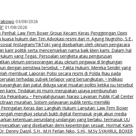
Prabowo
03/08/2026
i”
01/08/2026
rihal: Law Firm Boxer Group Kecam Keras Penggiringan Opini
uasa hukum dan Tim Advokasi resmi dari H. Agung Nugroho, S.E.,
 sosial (Instagram/TikTok) yang disebarkan oleh oknum pengacara
an karir politik serta mencemarkan nama baik klien kami. Dalam hal
 Hukum yang Tegas: Persoalan sengketa atau pengurusan
ibatkan oknum perseorangan atau oknum pegawai di lingkungan
pun dengan peristiwa tersebut. • Fakta Hukum: Mereka Sendiri yang
elah membuat Laporan Polisi secara resmi di Polda Riau pada
rjalan terhadap subjek terlapor yang bersangkutan. • Indikasi
sayangkan dan patut diduga sarat muatan politis ketika isu tersebut
klien kami. Tindakan ini murni merupakan upaya pembunuhan
Kota Pekanbaru. • Penyalahgunaan Narasi Layanan Publik (Call Center
citraan murahan. Sistem pelayanan publik tentu memiliki
al. • Peringatan Keras dan Langkah Hukum Lanjutan: Law Firm Boxer
ngah mengkaji seluruh bukti digital (termasuk jejak akun media
asarkan ketentuan perundang-undangan yang berlaku, termasuk UU
menyesatkan yang disebarkan demi kepentingan sesaat. Hormat Kami,
. Denny Dasril, S.H., M.H Ferlan Niko, S.HI., M.Sy SYAHRUL BOXER