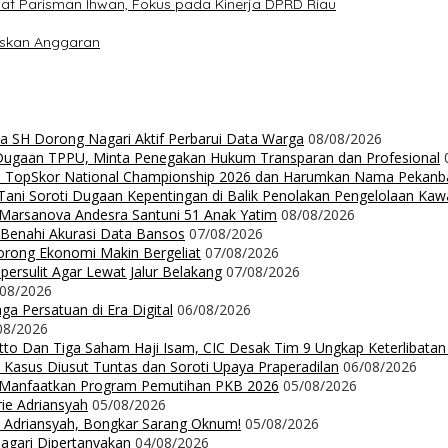
aaf Parisman Ihwan, Fokus pada Kinerja DPRD Riau
iskan Anggaran
da SH Dorong Nagari Aktif Perbarui Data Warga
08/08/2026
 Dugaan TPPU, Minta Penegakan Hukum Transparan dan Profesional
Up TopSkor National Championship 2026 dan Harumkan Nama Pekanb
ni Soroti Dugaan Kepentingan di Balik Penolakan Pengelolaan Ka
n Marsanova Andesra Santuni 51 Anak Yatim
08/08/2026
 Benahi Akurasi Data Bansos
07/08/2026
orong Ekonomi Makin Bergeliat
07/08/2026
ersulit Agar Lewat Jalur Belakang
07/08/2026
/08/2026
a Persatuan di Era Digital
06/08/2026
08/2026
Ritto Dan Tiga Saham Haji Isam, CIC Desak Tim 9 Ungkap Keterlibatan
 Kasus Diusut Tuntas dan Soroti Upaya Praperadilan
06/08/2026
t Manfaatkan Program Pemutihan PKB 2026
05/08/2026
rie Adriansyah
05/08/2026
ie Adriansyah, Bongkar Sarang Oknum!
05/08/2026
Nagari Dipertanyakan
04/08/2026