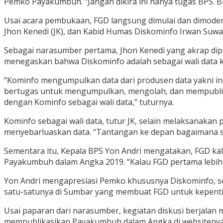
Pemko Payakumbuh. “Jangan dikira ini hanya tugas BPS. BP
Usai acara pembukaan, FGD langsung dimulai dan dimode
Jhon Kenedi (JK), dan Kabid Humas Diskominfo Irwan Suwa
Sebagai narasumber pertama, Jhon Kenedi yang akrap dipa
menegaskan bahwa Diskominfo adalah sebagai wali data kh
“Kominfo mengumpulkan data dari produsen data yakni in
bertugas untuk mengumpulkan, mengolah, dan mempublikasik
dengan Kominfo sebagai wali data,” tuturnya.
Kominfo sebagai wali data, tutur JK, selain melaksanaka
menyebarluaskan data. “Tantangan ke depan bagaimana semu
Sementara itu, Kepala BPS Yon Andri mengatakan, FGD kal
Payakumbuh dalam Angka 2019. “Kalau FGD pertama lebih ke
Yon Andri mengapresiasi Pemko khususnya Diskominfo, s
satu-satunya di Sumbar yang membuat FGD untuk kepenting
Usai paparan dari narasumber, kegiatan diskusi berjala
mempublikasikan Payakumbuh dalam Angka di websitenya 