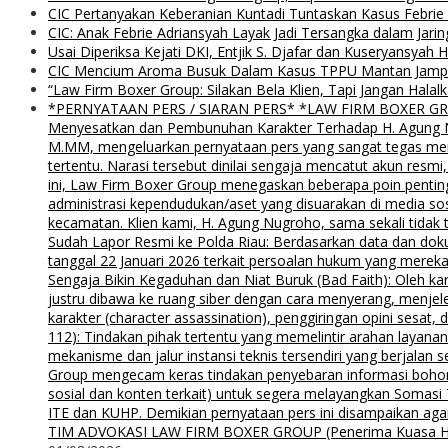
CIC Pertanyakan Keberanian Kuntadi Tuntaskan Kasus Febrie
CIC: Anak Febrie Adriansyah Layak Jadi Tersangka dalam Jari
Usai Diperiksa Kejati DKI, Entjik S. Djafar dan Kuseryansyah 
CIC Mencium Aroma Busuk Dalam Kasus TPPU Mantan Jampids
“Law Firm Boxer Group: Silakan Bela Klien, Tapi Jangan Ha
*PERNYATAAN PERS / SIARAN PERS* *LAW FIRM BOXER GROUP*
Menyesatkan dan Pembunuhan Karakter Terhadap H. Agung Nu
M.MM, mengeluarkan pernyataan pers yang sangat tegas menyu
tertentu. Narasi tersebut dinilai sengaja mencatut akun resm
ini, Law Firm Boxer Group menegaskan beberapa poin pentin
administrasi kependudukan/aset yang disuarakan di media s
kecamatan. Klien kami, H. Agung Nugroho, sama sekali tidak 
Sudah Lapor Resmi ke Polda Riau: Berdasarkan data dan doku
tanggal 22 Januari 2026 terkait persoalan hukum yang mereka
Sengaja Bikin Kegaduhan dan Niat Buruk (Bad Faith): Oleh kar
justru dibawa ke ruang siber dengan cara menyerang, menjel
karakter (character assassination), penggiringan opini sesat
112): Tindakan pihak tertentu yang memelintir arahan layana
mekanisme dan jalur instansi teknis tersendiri yang berjalan
Group mengecam keras tindakan penyebaran informasi bohong d
sosial dan konten terkait) untuk segera melayangkan Somas
ITE dan KUHP. Demikian pernyataan pers ini disampaikan agar
TIM ADVOKASI LAW FIRM BOXER GROUP (Penerima Kuasa H. Agung