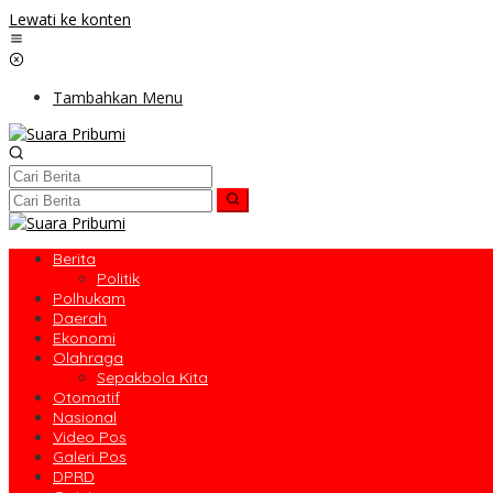
Lewati ke konten
Tambahkan Menu
Berita
Politik
Polhukam
Daerah
Ekonomi
Olahraga
Sepakbola Kita
Otomatif
Nasional
Video Pos
Galeri Pos
DPRD