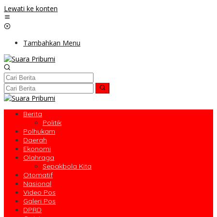
Lewati ke konten
Tambahkan Menu
Berita
Politik
Polhukam
Daerah
Ekonomi
Olahraga
Sepakbola Kita
Otomatif
Nasional
Video Pos
Galeri Pos
DPRD