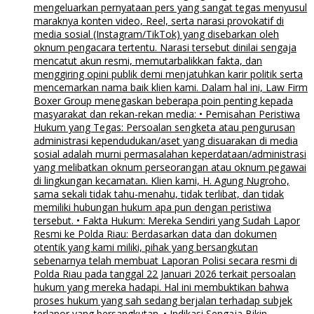
mengeluarkan pernyataan pers yang sangat tegas menyusul
maraknya konten video, Reel, serta narasi provokatif di
media sosial (Instagram/TikTok) yang disebarkan oleh
oknum pengacara tertentu. Narasi tersebut dinilai sengaja
mencatut akun resmi, memutarbalikkan fakta, dan
menggiring opini publik demi menjatuhkan karir politik serta
mencemarkan nama baik klien kami. Dalam hal ini, Law Firm
Boxer Group menegaskan beberapa poin penting kepada
masyarakat dan rekan-rekan media: • Pemisahan Peristiwa
Hukum yang Tegas: Persoalan sengketa atau pengurusan
administrasi kependudukan/aset yang disuarakan di media
sosial adalah murni permasalahan keperdataan/administrasi
yang melibatkan oknum perseorangan atau oknum pegawai
di lingkungan kecamatan. Klien kami, H. Agung Nugroho,
sama sekali tidak tahu-menahu, tidak terlibat, dan tidak
memiliki hubungan hukum apa pun dengan peristiwa
tersebut. • Fakta Hukum: Mereka Sendiri yang Sudah Lapor
Resmi ke Polda Riau: Berdasarkan data dan dokumen
otentik yang kami miliki, pihak yang bersangkutan
sebenarnya telah membuat Laporan Polisi secara resmi di
Polda Riau pada tanggal 22 Januari 2026 terkait persoalan
hukum yang mereka hadapi. Hal ini membuktikan bahwa
proses hukum yang sah sedang berjalan terhadap subjek
terlapor yang bersangkutan. • Indikasi Sengaja Bikin