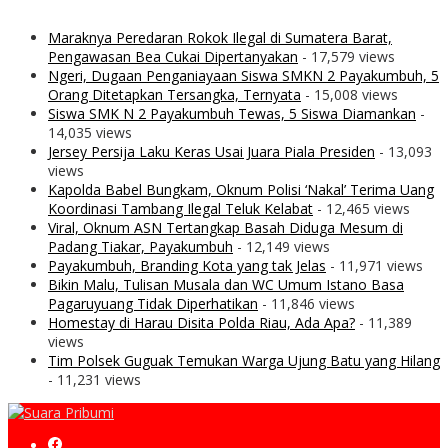
Maraknya Peredaran Rokok Ilegal di Sumatera Barat,
Pengawasan Bea Cukai Dipertanyakan
- 17,579 views
Ngeri, Dugaan Penganiayaan Siswa SMKN 2 Payakumbuh, 5
Orang Ditetapkan Tersangka, Ternyata
- 15,008 views
Siswa SMK N 2 Payakumbuh Tewas, 5 Siswa Diamankan
-
14,035 views
Jersey Persija Laku Keras Usai Juara Piala Presiden
- 13,093
views
Kapolda Babel Bungkam, Oknum Polisi ‘Nakal’ Terima Uang
Koordinasi Tambang Ilegal Teluk Kelabat
- 12,465 views
Viral, Oknum ASN Tertangkap Basah Diduga Mesum di
Padang Tiakar, Payakumbuh
- 12,149 views
Payakumbuh, Branding Kota yang tak Jelas
- 11,971 views
Bikin Malu, Tulisan Musala dan WC Umum Istano Basa
Pagaruyuang Tidak Diperhatikan
- 11,846 views
Homestay di Harau Disita Polda Riau, Ada Apa?
- 11,389
views
Tim Polsek Guguak Temukan Warga Ujung Batu yang Hilang
- 11,231 views