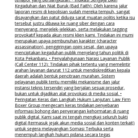
Kegaduhan dan Niat Buruk (Bad Faith): Oleh karena jalur
laporan resmi di kepolisian sudah mereka tempuh, sangat
disayangkan dan patut diduga sarat muatan politis ketika isu
tersebut justru dibawa ke ruang siber dengan cara
menyerang, menjelek-jelekkan, serta melakukan tagging
provokatif kepada akun resmi klien kami. Tindakan ini murni
merupakan upaya pembunuhan karakter (character
assassination), penggiringan opini sesat, dan upaya
menciptakan kegaduhan publik menjelang tahun politik di
Kota Pekanbaru. • Penyalahgunaan Narasi Layanan Publik
(Call Center 112): Tindakan pihak tertentu yang memelintir
arahan layanan darurat 112 untuk mendiskreditkan kepala
daerah adalah bentuk pencitraan murahan. Sistem
pelayanan publik tentu memiliki mekanisme dan jalur
instansi teknis tersendiri yang berjalan sesuai prosedur,
bukan untuk dijadikan alat provokasi di media sosial. •
Peringatan Keras dan Langkah Hukum Lanjutan: Law Firm
Boxer Group mengecam keras tindakan penyebaran
informasi bohong dan penyerangan kehormatan di ruang
publik digital. Kami saat ini tengah mengkaji seluruh bukti
digital (termasuk jejak akun media sosial dan konten terkait)
untuk segera melayangkan Somasi Terbuka serta
menempuh langkah hukum pidana secara tegas