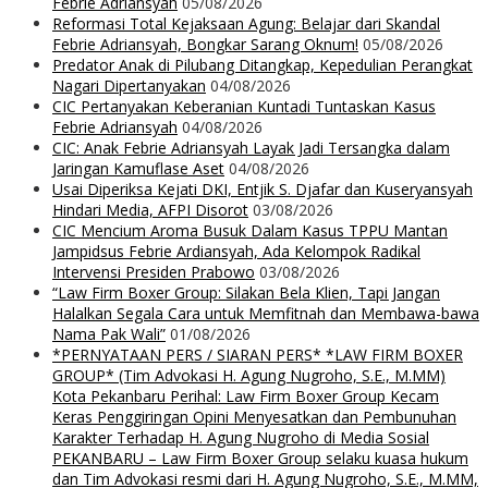
Febrie Adriansyah
05/08/2026
Reformasi Total Kejaksaan Agung: Belajar dari Skandal
Febrie Adriansyah, Bongkar Sarang Oknum!
05/08/2026
Predator Anak di Pilubang Ditangkap, Kepedulian Perangkat
Nagari Dipertanyakan
04/08/2026
CIC Pertanyakan Keberanian Kuntadi Tuntaskan Kasus
Febrie Adriansyah
04/08/2026
CIC: Anak Febrie Adriansyah Layak Jadi Tersangka dalam
Jaringan Kamuflase Aset
04/08/2026
Usai Diperiksa Kejati DKI, Entjik S. Djafar dan Kuseryansyah
Hindari Media, AFPI Disorot
03/08/2026
CIC Mencium Aroma Busuk Dalam Kasus TPPU Mantan
Jampidsus Febrie Ardiansyah, Ada Kelompok Radikal
Intervensi Presiden Prabowo
03/08/2026
“Law Firm Boxer Group: Silakan Bela Klien, Tapi Jangan
Halalkan Segala Cara untuk Memfitnah dan Membawa-bawa
Nama Pak Wali”
01/08/2026
*PERNYATAAN PERS / SIARAN PERS* *LAW FIRM BOXER
GROUP* (Tim Advokasi H. Agung Nugroho, S.E., M.MM)
Kota Pekanbaru Perihal: Law Firm Boxer Group Kecam
Keras Penggiringan Opini Menyesatkan dan Pembunuhan
Karakter Terhadap H. Agung Nugroho di Media Sosial
PEKANBARU – Law Firm Boxer Group selaku kuasa hukum
dan Tim Advokasi resmi dari H. Agung Nugroho, S.E., M.MM,