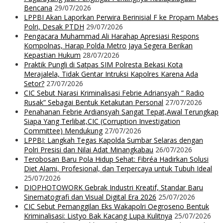
Bencana
29/07/2026
LPPBI Akan Laporkan Perwira Berinisial F ke Propam Mabes
Polri, Desak PTDH
29/07/2026
Pengacara Muhammad Ali Harahap Apresiasi Respons
Kompolnas, Harap Polda Metro Jaya Segera Berikan
Kepastian Hukum
28/07/2026
Praktik Pungli di Satpas SIM Polresta Bekasi Kota
Merajalela, Tidak Gentar Intruksi Kapolres Karena Ada
Setor?
27/07/2026
CIC Sebut Narasi Kriminalisasi Febrie Adriansyah ” Radio
Rusak” Sebagai Bentuk Ketakutan Personal
27/07/2026
Penahanan Febrie Ardiansyah Sangat Tepat,Awal Terungkap
Siapa Yang Terlibat,CIC (Corruption Investigation
Committee) Mendukung
27/07/2026
LPPBI: Langkah Tegas Kapolda Sumbar Selaras dengan
Polri Presisi dan Nilai Adat Minangkabau
26/07/2026
Terobosan Baru Pola Hidup Sehat: Fibréa Hadirkan Solusi
Diet Alami, Profesional, dan Terpercaya untuk Tubuh Ideal
25/07/2026
DIOPHOTOWORK Gebrak Industri Kreatif, Standar Baru
Sinematografi dan Visual Digital Era 2026
25/07/2026
CIC Sebut Pemanggilan Eks Wakapolri Oegroseno Bentuk
Kriminalisasi: Listyo Bak Kacang Lupa Kulitnya
25/07/2026