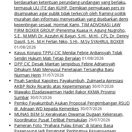
berdasarkan ketentuan perundang-undangan yang berlaku,
termasuk UU ITE dan KUHP. Demikian pernyataan pers ini
disampaikan agar publik tidak terkecoh oleh framing politik
murahan dan informasi menyesatkan yang disebarkan demi
kepentingan sesaat. Hormat Kami, TIM ADVOKASI LAW
FIRM BOXER GROUP (Penerima Kuasa H. Agung Nugroho,
S.E., M.MM) Dr. Azzuhri Al Bajuri, S.HI., M.HI., CPL Dr. Denny
Dasril, S.H., M.H Ferlan Niko, S.HI., M.Sy SYAHRUL BOXER
01/08/2026
Kasus Korupsi TPPU,CIC Menilai Febrie Ardiansyah Tidak
Sendiri Hukum Mati Tetap Berjalan
01/08/2026
DPP CIC Desak Mantan Jampidsus Febrie Adriansyah
Dihukum Mati Menyusul Penetapan Tersangka Baru
Nurman Herin
31/07/2026
Pisah Sambut Kapolres Payakumbuh, Zulmaeta Apresiasi
AKBP Ricky Ricardo atas Kepemimpinan
30/07/2026
Wawako Elzadaswarman Hadiri Rakor KKMA Provinsi
Sumbar
30/07/2026
Pemko Payakumbuh Ajukan Proposal Pengembangan RSUD
dr. Adnaan WD kepada Kemenkes
30/07/2026
MUNAS BEM SI Kerakyatan Diwarnai Dugaan Kekerasan,
Koordinator Pusat Terlibat Pemukulan
29/07/2026
Pameran Foto “Prahara Pulau Emas” di Istano Basa
Pagaruyung Jadi Pengingat Pentingnya Kesiapsiagaan