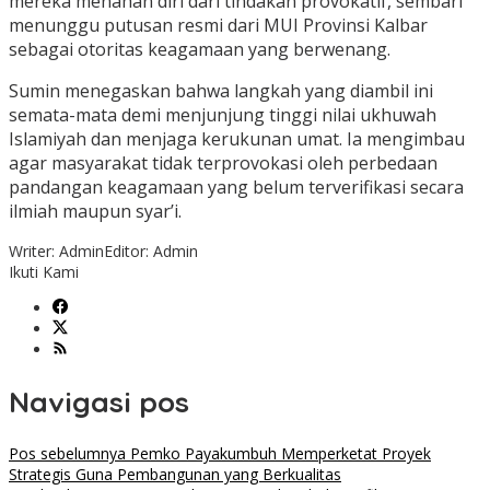
mereka menahan diri dari tindakan provokatif, sembari
menunggu putusan resmi dari MUI Provinsi Kalbar
sebagai otoritas keagamaan yang berwenang.
Sumin menegaskan bahwa langkah yang diambil ini
semata-mata demi menjunjung tinggi nilai ukhuwah
Islamiyah dan menjaga kerukunan umat. Ia mengimbau
agar masyarakat tidak terprovokasi oleh perbedaan
pandangan keagamaan yang belum terverifikasi secara
ilmiah maupun syar’i.
Writer: Admin
Editor: Admin
Ikuti Kami
Navigasi pos
Pos sebelumnya
Pemko Payakumbuh Memperketat Proyek
Strategis Guna Pembangunan yang Berkualitas