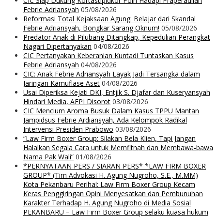
CIC Siap Dukung Kortastipidkor Polri Hadapi Praperadilan
Febrie Adriansyah
05/08/2026
Reformasi Total Kejaksaan Agung: Belajar dari Skandal
Febrie Adriansyah, Bongkar Sarang Oknum!
05/08/2026
Predator Anak di Pilubang Ditangkap, Kepedulian Perangkat
Nagari Dipertanyakan
04/08/2026
CIC Pertanyakan Keberanian Kuntadi Tuntaskan Kasus
Febrie Adriansyah
04/08/2026
CIC: Anak Febrie Adriansyah Layak Jadi Tersangka dalam
Jaringan Kamuflase Aset
04/08/2026
Usai Diperiksa Kejati DKI, Entjik S. Djafar dan Kuseryansyah
Hindari Media, AFPI Disorot
03/08/2026
CIC Mencium Aroma Busuk Dalam Kasus TPPU Mantan
Jampidsus Febrie Ardiansyah, Ada Kelompok Radikal
Intervensi Presiden Prabowo
03/08/2026
“Law Firm Boxer Group: Silakan Bela Klien, Tapi Jangan
Halalkan Segala Cara untuk Memfitnah dan Membawa-bawa
Nama Pak Wali”
01/08/2026
*PERNYATAAN PERS / SIARAN PERS* *LAW FIRM BOXER
GROUP* (Tim Advokasi H. Agung Nugroho, S.E., M.MM)
Kota Pekanbaru Perihal: Law Firm Boxer Group Kecam
Keras Penggiringan Opini Menyesatkan dan Pembunuhan
Karakter Terhadap H. Agung Nugroho di Media Sosial
PEKANBARU – Law Firm Boxer Group selaku kuasa hukum