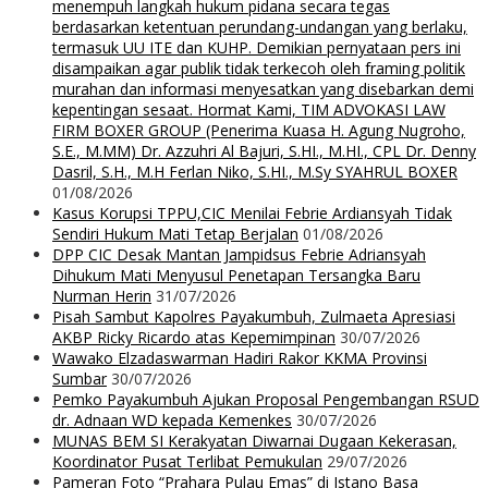
menempuh langkah hukum pidana secara tegas
berdasarkan ketentuan perundang-undangan yang berlaku,
termasuk UU ITE dan KUHP. Demikian pernyataan pers ini
disampaikan agar publik tidak terkecoh oleh framing politik
murahan dan informasi menyesatkan yang disebarkan demi
kepentingan sesaat. Hormat Kami, TIM ADVOKASI LAW
FIRM BOXER GROUP (Penerima Kuasa H. Agung Nugroho,
S.E., M.MM) Dr. Azzuhri Al Bajuri, S.HI., M.HI., CPL Dr. Denny
Dasril, S.H., M.H Ferlan Niko, S.HI., M.Sy SYAHRUL BOXER
01/08/2026
Kasus Korupsi TPPU,CIC Menilai Febrie Ardiansyah Tidak
Sendiri Hukum Mati Tetap Berjalan
01/08/2026
DPP CIC Desak Mantan Jampidsus Febrie Adriansyah
Dihukum Mati Menyusul Penetapan Tersangka Baru
Nurman Herin
31/07/2026
Pisah Sambut Kapolres Payakumbuh, Zulmaeta Apresiasi
AKBP Ricky Ricardo atas Kepemimpinan
30/07/2026
Wawako Elzadaswarman Hadiri Rakor KKMA Provinsi
Sumbar
30/07/2026
Pemko Payakumbuh Ajukan Proposal Pengembangan RSUD
dr. Adnaan WD kepada Kemenkes
30/07/2026
MUNAS BEM SI Kerakyatan Diwarnai Dugaan Kekerasan,
Koordinator Pusat Terlibat Pemukulan
29/07/2026
Pameran Foto “Prahara Pulau Emas” di Istano Basa