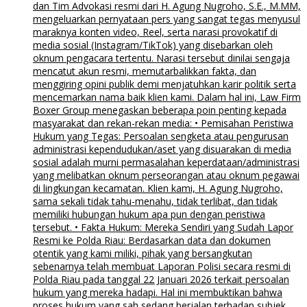
dan Tim Advokasi resmi dari H. Agung Nugroho, S.E., M.MM,
mengeluarkan pernyataan pers yang sangat tegas menyusul
maraknya konten video, Reel, serta narasi provokatif di
media sosial (Instagram/TikTok) yang disebarkan oleh
oknum pengacara tertentu. Narasi tersebut dinilai sengaja
mencatut akun resmi, memutarbalikkan fakta, dan
menggiring opini publik demi menjatuhkan karir politik serta
mencemarkan nama baik klien kami. Dalam hal ini, Law Firm
Boxer Group menegaskan beberapa poin penting kepada
masyarakat dan rekan-rekan media: • Pemisahan Peristiwa
Hukum yang Tegas: Persoalan sengketa atau pengurusan
administrasi kependudukan/aset yang disuarakan di media
sosial adalah murni permasalahan keperdataan/administrasi
yang melibatkan oknum perseorangan atau oknum pegawai
di lingkungan kecamatan. Klien kami, H. Agung Nugroho,
sama sekali tidak tahu-menahu, tidak terlibat, dan tidak
memiliki hubungan hukum apa pun dengan peristiwa
tersebut. • Fakta Hukum: Mereka Sendiri yang Sudah Lapor
Resmi ke Polda Riau: Berdasarkan data dan dokumen
otentik yang kami miliki, pihak yang bersangkutan
sebenarnya telah membuat Laporan Polisi secara resmi di
Polda Riau pada tanggal 22 Januari 2026 terkait persoalan
hukum yang mereka hadapi. Hal ini membuktikan bahwa
proses hukum yang sah sedang berjalan terhadap subjek