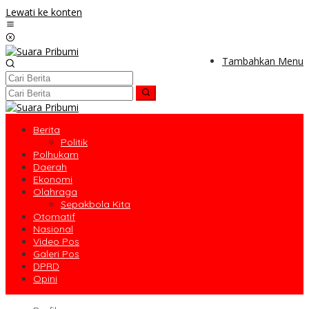
Lewati ke konten
Tambahkan Menu
Berita
Politik
Polhukam
Daerah
Ekonomi
Olahraga
Sepakbola Kita
Otomatif
Nasional
Video Pos
Galeri Pos
DPRD
Opini