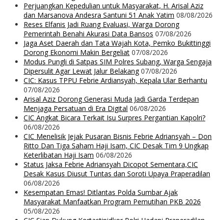
Perjuangkan Kepedulian untuk Masyarakat, H. Arisal Aziz
dan Marsanova Andesra Santuni 51 Anak Yatim
08/08/2026
Reses Elfanis Jadi Ruang Evaluasi, Warga Dorong
Pemerintah Benahi Akurasi Data Bansos
07/08/2026
Jaga Aset Daerah dan Tata Wajah Kota, Pemko Bukittinggi
Dorong Ekonomi Makin Bergeliat
07/08/2026
Modus Pungli di Satpas SIM Polres Subang, Warga Sengaja
Dipersulit Agar Lewat Jalur Belakang
07/08/2026
CIC: Kasus TPPU Febrie Ardiansyah, Kepala Ular Berhantu
07/08/2026
Arisal Aziz Dorong Generasi Muda Jadi Garda Terdepan
Menjaga Persatuan di Era Digital
06/08/2026
CIC Angkat Bicara Terkait Isu Surpres Pergantian Kapolri?
06/08/2026
CIC Menelisik Jejak Pusaran Bisnis Febrie Adriansyah – Don
Ritto Dan Tiga Saham Haji Isam, CIC Desak Tim 9 Ungkap
Keterlibatan Haji Isam
06/08/2026
Status Jaksa Febrie Adriansyah Dicopot Sementara,CIC
Desak Kasus Diusut Tuntas dan Soroti Upaya Praperadilan
06/08/2026
Kesempatan Emas! Ditlantas Polda Sumbar Ajak
Masyarakat Manfaatkan Program Pemutihan PKB 2026
05/08/2026