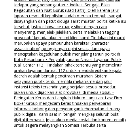
terlapor yang bersangkutan. • Indikasi Sengaja Bikin
Kegaduhan dan Niat Buruk (Bad Faith): Oleh karena jalur
laporan resmi di kepolisian sudah mereka tempuh, sangat
disayangkan dan patut diduga sarat muatan politis ketika isu
tersebut justru dibawa ke ruang siber dengan cara
menyerang, menjelek-jelekkan, serta melakukan tagging
provokatif kepada akun resmi klien kami. Tindakan ini murni
merupakan upaya pembunuhan karakter (character
assassination), penggiringan opini sesat, dan upaya
menciptakan kegaduhan publik menjelang tahun politik di
Kota Pekanbaru. • Penyalahgunaan Narasi Layanan Publik
(Call Center 112): Tindakan pihak tertentu yang memelintir
arahan layanan darurat 112 untuk mendiskreditkan kepala
daerah adalah bentuk pencitraan murahan. Sistem
pelayanan publik tentu memiliki mekanisme dan jalur
instansi teknis tersendiri yang berjalan sesuai prosedur,
bukan untuk dijadikan alat provokasi di media sosial. •
Peringatan Keras dan Langkah Hukum Lanjutan: Law Firm
Boxer Group mengecam keras tindakan penyebaran
informasi bohong dan penyerangan kehormatan di ruang
publik digital. Kami saat ini tengah mengkaji seluruh bukti
digital (termasuk jejak akun media sosial dan konten terkait)
untuk segera melayangkan Somasi Terbuka serta