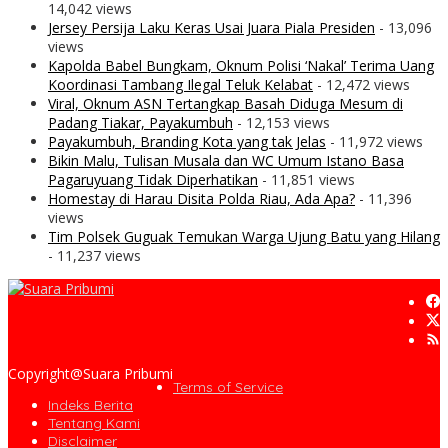
14,042 views
Jersey Persija Laku Keras Usai Juara Piala Presiden
- 13,096
views
Kapolda Babel Bungkam, Oknum Polisi ‘Nakal’ Terima Uang
Koordinasi Tambang Ilegal Teluk Kelabat
- 12,472 views
Viral, Oknum ASN Tertangkap Basah Diduga Mesum di
Padang Tiakar, Payakumbuh
- 12,153 views
Payakumbuh, Branding Kota yang tak Jelas
- 11,972 views
Bikin Malu, Tulisan Musala dan WC Umum Istano Basa
Pagaruyuang Tidak Diperhatikan
- 11,851 views
Homestay di Harau Disita Polda Riau, Ada Apa?
- 11,396
views
Tim Polsek Guguak Temukan Warga Ujung Batu yang Hilang
- 11,237 views
Copyright@Suara Pribumi
Terms of Service
Indeks Berita
Tentang Kami
Disclaimer