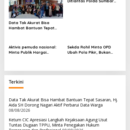
Ditlantas Polda Sumbar
p
Ajak Masyarakat
Manfaatkan Program
o
Pemutihan PKB 2026
s
Data Tak Akurat Bisa
Hambat Bantuan Tepat
Sasaran, Hj. Aida SH
Dorong Nagari Aktif
Perbarui Data Warga
Aktivis pemuda nasional:
Sekda Rohil Minta OPD
Minta Publik Hargai
Ubah Pola Pikir, Bukan
Permintaan Maaf Parisman
Sekadar Habiskan
Ihwan, Fokus pada Kinerja
Anggaran
DPRD Riau
Terkini
Data Tak Akurat Bisa Hambat Bantuan Tepat Sasaran, Hj.
Aida SH Dorong Nagari Aktif Perbarui Data Warga
08/08/2026
Ketum CIC Apresiasi Langkah Kejaksaan Agung Usut
Tuntas Dugaan TPPU, Minta Penegakan Hukum