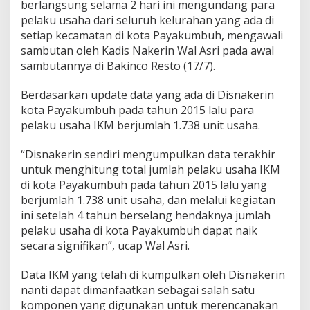
berlangsung selama 2 hari ini mengundang para
u
pelaku usaha dari seluruh kelurahan yang ada di
h
setiap kecamatan di kota Payakumbuh, mengawali
A
d
sambutan oleh Kadis Nakerin Wal Asri pada awal
a
sambutannya di Bakinco Resto (17/7).
k
a
Berdasarkan update data yang ada di Disnakerin
n
kota Payakumbuh pada tahun 2015 lalu para
R
a
pelaku usaha IKM berjumlah 1.738 unit usaha.
p
a
“Disnakerin sendiri mengumpulkan data terakhir
t
untuk menghitung total jumlah pelaku usaha IKM
T
di kota Payakumbuh pada tahun 2015 lalu yang
e
k
berjumlah 1.738 unit usaha, dan melalui kegiatan
n
ini setelah 4 tahun berselang hendaknya jumlah
i
pelaku usaha di kota Payakumbuh dapat naik
s
secara signifikan”, ucap Wal Asri.
Data IKM yang telah di kumpulkan oleh Disnakerin
nanti dapat dimanfaatkan sebagai salah satu
komponen yang digunakan untuk merencanakan