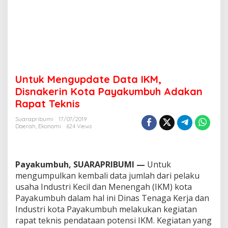
K
M
,
D
i
s
n
a
Untuk Mengupdate Data IKM,
k
e
Disnakerin Kota Payakumbuh Adakan
r
Rapat Teknis
i
n
Suarapribumi
17/07/2019
K
Daerah
,
Ekonomi
624 Views
o
t
a
P
Payakumbuh, SUARAPRIBUMI —
Untuk
a
mengumpulkan kembali data jumlah dari pelaku
y
usaha Industri Kecil dan Menengah (IKM) kota
a
Payakumbuh dalam hal ini Dinas Tenaga Kerja dan
k
u
Industri kota Payakumbuh melakukan kegiatan
m
rapat teknis pendataan potensi IKM. Kegiatan yang
b