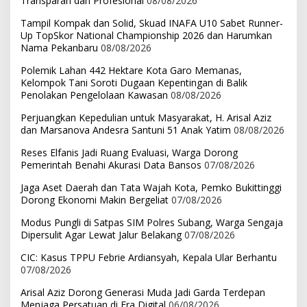
Transparan dan Profesional
08/08/2026
Tampil Kompak dan Solid, Skuad INAFA U10 Sabet Runner-
Up TopSkor National Championship 2026 dan Harumkan
Nama Pekanbaru
08/08/2026
Polemik Lahan 442 Hektare Kota Garo Memanas,
Kelompok Tani Soroti Dugaan Kepentingan di Balik
Penolakan Pengelolaan Kawasan
08/08/2026
Perjuangkan Kepedulian untuk Masyarakat, H. Arisal Aziz
dan Marsanova Andesra Santuni 51 Anak Yatim
08/08/2026
Reses Elfanis Jadi Ruang Evaluasi, Warga Dorong
Pemerintah Benahi Akurasi Data Bansos
07/08/2026
Jaga Aset Daerah dan Tata Wajah Kota, Pemko Bukittinggi
Dorong Ekonomi Makin Bergeliat
07/08/2026
Modus Pungli di Satpas SIM Polres Subang, Warga Sengaja
Dipersulit Agar Lewat Jalur Belakang
07/08/2026
CIC: Kasus TPPU Febrie Ardiansyah, Kepala Ular Berhantu
07/08/2026
Arisal Aziz Dorong Generasi Muda Jadi Garda Terdepan
Menjaga Persatuan di Era Digital
06/08/2026