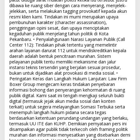
dibawa ke ruang siber dengan cara menyerang, menjelek-
jelekkan, serta melakukan tagging provokatif kepada akun
resmi klien kami. Tindakan ini murni merupakan upaya
pembunuhan karakter (character assassination),
penggiringan opini sesat, dan upaya menciptakan
kegaduhan publik menjelang tahun politik di Kota
Pekanbaru. • Penyalahgunaan Narasi Layanan Publik (Call
Center 112): Tindakan pihak tertentu yang memelintir
arahan layanan darurat 112 untuk mendiskreditkan kepala
daerah adalah bentuk pencitraan murahan. Sistem
pelayanan publik tentu memiliki mekanisme dan jalur
instansi teknis tersendiri yang berjalan sesuai prosedur,
bukan untuk dijadikan alat provokasi di media sosial. •
Peringatan Keras dan Langkah Hukum Lanjutan: Law Firm
Boxer Group mengecam keras tindakan penyebaran
informasi bohong dan penyerangan kehormatan di ruang
publik digital. Kami saat ini tengah mengkaji seluruh bukti
digital (termasuk jejak akun media sosial dan konten
terkait) untuk segera melayangkan Somasi Terbuka serta
menempuh langkah hukum pidana secara tegas
berdasarkan ketentuan perundang-undangan yang berlaku,
termasuk UU ITE dan KUHP. Demikian pernyataan pers ini
disampaikan agar publik tidak terkecoh oleh framing politik
murahan dan informasi menyesatkan yang disebarkan demi