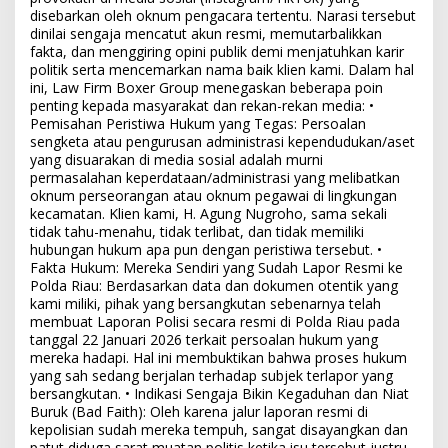
disebarkan oleh oknum pengacara tertentu. Narasi tersebut
dinilai sengaja mencatut akun resmi, memutarbalikkan
fakta, dan menggiring opini publik demi menjatuhkan karir
politik serta mencemarkan nama baik klien kami. Dalam hal
ini, Law Firm Boxer Group menegaskan beberapa poin
penting kepada masyarakat dan rekan-rekan media: •
Pemisahan Peristiwa Hukum yang Tegas: Persoalan
sengketa atau pengurusan administrasi kependudukan/aset
yang disuarakan di media sosial adalah murni
permasalahan keperdataan/administrasi yang melibatkan
oknum perseorangan atau oknum pegawai di lingkungan
kecamatan. Klien kami, H. Agung Nugroho, sama sekali
tidak tahu-menahu, tidak terlibat, dan tidak memiliki
hubungan hukum apa pun dengan peristiwa tersebut. •
Fakta Hukum: Mereka Sendiri yang Sudah Lapor Resmi ke
Polda Riau: Berdasarkan data dan dokumen otentik yang
kami miliki, pihak yang bersangkutan sebenarnya telah
membuat Laporan Polisi secara resmi di Polda Riau pada
tanggal 22 Januari 2026 terkait persoalan hukum yang
mereka hadapi. Hal ini membuktikan bahwa proses hukum
yang sah sedang berjalan terhadap subjek terlapor yang
bersangkutan. • Indikasi Sengaja Bikin Kegaduhan dan Niat
Buruk (Bad Faith): Oleh karena jalur laporan resmi di
kepolisian sudah mereka tempuh, sangat disayangkan dan
patut diduga sarat muatan politis ketika isu tersebut justru