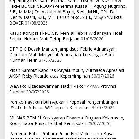
kepentingan sesaat. Hormat Kami, TIM ADVOKASI LAW
FIRM BOXER GROUP (Penerima Kuasa H. Agung Nugroho,
S.E., M.MM) Dr. Azzuhri Al Bajuri, S.HI., M.HI., CPL Dr.
Denny Dasril, S.H., M.H Ferlan Niko, S.HI., M.Sy SYAHRUL
BOXER
01/08/2026
Kasus Korupsi TPPU,CIC Menilai Febrie Ardiansyah Tidak
Sendiri Hukum Mati Tetap Berjalan
01/08/2026
DPP CIC Desak Mantan Jampidsus Febrie Adriansyah
Dihukum Mati Menyusul Penetapan Tersangka Baru
Nurman Herin
31/07/2026
Pisah Sambut Kapolres Payakumbuh, Zulmaeta Apresiasi
AKBP Ricky Ricardo atas Kepemimpinan
30/07/2026
Wawako Elzadaswarman Hadiri Rakor KKMA Provinsi
Sumbar
30/07/2026
Pemko Payakumbuh Ajukan Proposal Pengembangan
RSUD dr. Adnaan WD kepada Kemenkes
30/07/2026
MUNAS BEM SI Kerakyatan Diwarnai Dugaan Kekerasan,
Koordinator Pusat Terlibat Pemukulan
29/07/2026
Pameran Foto “Prahara Pulau Emas” di Istano Basa