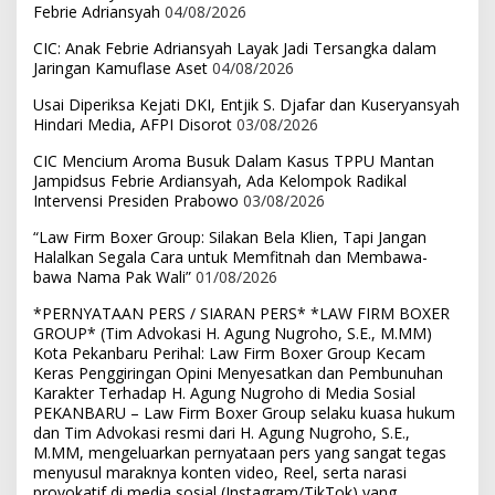
Febrie Adriansyah
04/08/2026
CIC: Anak Febrie Adriansyah Layak Jadi Tersangka dalam
Jaringan Kamuflase Aset
04/08/2026
Usai Diperiksa Kejati DKI, Entjik S. Djafar dan Kuseryansyah
Hindari Media, AFPI Disorot
03/08/2026
CIC Mencium Aroma Busuk Dalam Kasus TPPU Mantan
Jampidsus Febrie Ardiansyah, Ada Kelompok Radikal
Intervensi Presiden Prabowo
03/08/2026
“Law Firm Boxer Group: Silakan Bela Klien, Tapi Jangan
Halalkan Segala Cara untuk Memfitnah dan Membawa-
bawa Nama Pak Wali”
01/08/2026
*PERNYATAAN PERS / SIARAN PERS* *LAW FIRM BOXER
GROUP* (Tim Advokasi H. Agung Nugroho, S.E., M.MM)
Kota Pekanbaru Perihal: Law Firm Boxer Group Kecam
Keras Penggiringan Opini Menyesatkan dan Pembunuhan
Karakter Terhadap H. Agung Nugroho di Media Sosial
PEKANBARU – Law Firm Boxer Group selaku kuasa hukum
dan Tim Advokasi resmi dari H. Agung Nugroho, S.E.,
M.MM, mengeluarkan pernyataan pers yang sangat tegas
menyusul maraknya konten video, Reel, serta narasi
provokatif di media sosial (Instagram/TikTok) yang