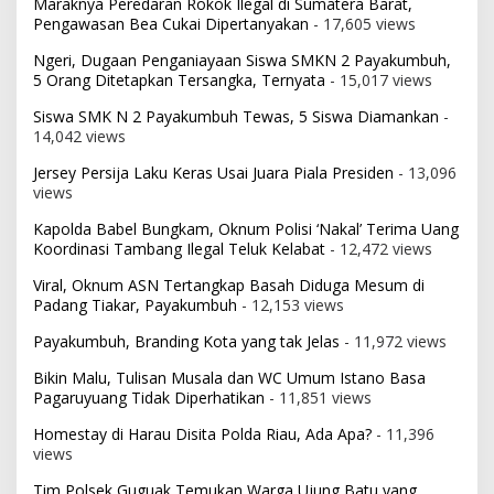
Maraknya Peredaran Rokok Ilegal di Sumatera Barat,
Pengawasan Bea Cukai Dipertanyakan
- 17,605 views
Ngeri, Dugaan Penganiayaan Siswa SMKN 2 Payakumbuh,
5 Orang Ditetapkan Tersangka, Ternyata
- 15,017 views
Siswa SMK N 2 Payakumbuh Tewas, 5 Siswa Diamankan
-
14,042 views
Jersey Persija Laku Keras Usai Juara Piala Presiden
- 13,096
views
Kapolda Babel Bungkam, Oknum Polisi ‘Nakal’ Terima Uang
Koordinasi Tambang Ilegal Teluk Kelabat
- 12,472 views
Viral, Oknum ASN Tertangkap Basah Diduga Mesum di
Padang Tiakar, Payakumbuh
- 12,153 views
Payakumbuh, Branding Kota yang tak Jelas
- 11,972 views
Bikin Malu, Tulisan Musala dan WC Umum Istano Basa
Pagaruyuang Tidak Diperhatikan
- 11,851 views
Homestay di Harau Disita Polda Riau, Ada Apa?
- 11,396
views
Tim Polsek Guguak Temukan Warga Ujung Batu yang