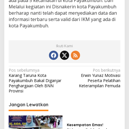
ada pada 5 kecamatan di kota Payakumbuh. Dan
Melalui kegiatan ini Disnakerin kota Payakumbuh
berharap nanti telah dapat menyediakan data dan
informasi terbaru serta valid dari IKM yang ada di
kota Payakumbuh.
Ikuti Kami
N
Pos sebelumnya
Pos berikutnya
Karang Taruna Kota
Erwin Yunaz Motivasi
a
Payakumbuh Bakal Diganjar
Peserta Pelatihan
v
Penghargaan Oleh BNN
Keterampilan Pemuda
Provinsi
i
g
Jangan Lewatkan
a
s
Kesempatan Emas!
i