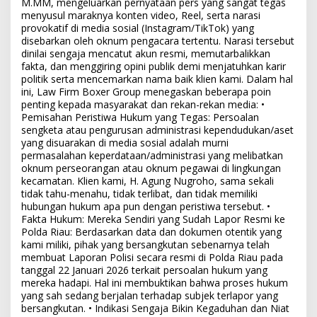
M.MM, mengeluarkan pernyataan pers yang sangat tegas
menyusul maraknya konten video, Reel, serta narasi
provokatif di media sosial (Instagram/TikTok) yang
disebarkan oleh oknum pengacara tertentu. Narasi tersebut
dinilai sengaja mencatut akun resmi, memutarbalikkan
fakta, dan menggiring opini publik demi menjatuhkan karir
politik serta mencemarkan nama baik klien kami. Dalam hal
ini, Law Firm Boxer Group menegaskan beberapa poin
penting kepada masyarakat dan rekan-rekan media: •
Pemisahan Peristiwa Hukum yang Tegas: Persoalan
sengketa atau pengurusan administrasi kependudukan/aset
yang disuarakan di media sosial adalah murni
permasalahan keperdataan/administrasi yang melibatkan
oknum perseorangan atau oknum pegawai di lingkungan
kecamatan. Klien kami, H. Agung Nugroho, sama sekali
tidak tahu-menahu, tidak terlibat, dan tidak memiliki
hubungan hukum apa pun dengan peristiwa tersebut. •
Fakta Hukum: Mereka Sendiri yang Sudah Lapor Resmi ke
Polda Riau: Berdasarkan data dan dokumen otentik yang
kami miliki, pihak yang bersangkutan sebenarnya telah
membuat Laporan Polisi secara resmi di Polda Riau pada
tanggal 22 Januari 2026 terkait persoalan hukum yang
mereka hadapi. Hal ini membuktikan bahwa proses hukum
yang sah sedang berjalan terhadap subjek terlapor yang
bersangkutan. • Indikasi Sengaja Bikin Kegaduhan dan Niat