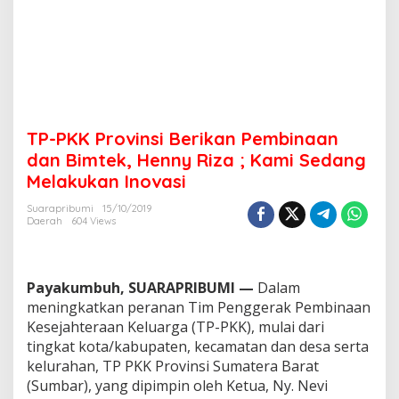
n
P
e
m
b
i
n
a
TP-PKK Provinsi Berikan Pembinaan
a
n
dan Bimtek, Henny Riza ; Kami Sedang
d
Melakukan Inovasi
a
n
Suarapribumi
15/10/2019
B
Daerah
604 Views
i
m
t
e
Payakumbuh, SUARAPRIBUMI —
Dalam
k
meningkatkan peranan Tim Penggerak Pembinaan
,
Kesejahteraan Keluarga (TP-PKK), mulai dari
H
tingkat kota/kabupaten, kecamatan dan desa serta
e
n
kelurahan, TP PKK Provinsi Sumatera Barat
n
(Sumbar), yang dipimpin oleh Ketua, Ny. Nevi
y