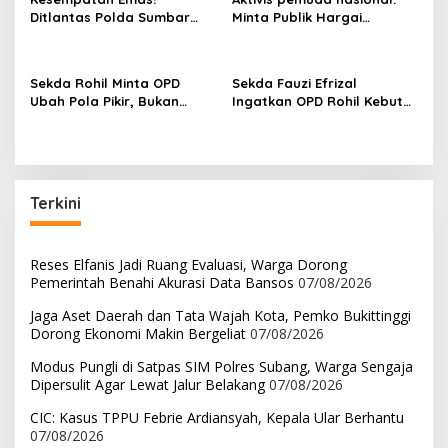
i
Ditlantas Polda Sumbar
Minta Publik Hargai
p
Ajak Masyarakat
Permintaan Maaf Parisman
Manfaatkan Program
Ihwan, Fokus pada Kinerja
o
Pemutihan PKB 2026
DPRD Riau
Sekda Rohil Minta OPD
Sekda Fauzi Efrizal
s
Ubah Pola Pikir, Bukan
Ingatkan OPD Rohil Kebut
Sekadar Habiskan
Administrasi Gaji ke-13
Anggaran
Terkini
Reses Elfanis Jadi Ruang Evaluasi, Warga Dorong
Pemerintah Benahi Akurasi Data Bansos
07/08/2026
Jaga Aset Daerah dan Tata Wajah Kota, Pemko Bukittinggi
Dorong Ekonomi Makin Bergeliat
07/08/2026
Modus Pungli di Satpas SIM Polres Subang, Warga Sengaja
Dipersulit Agar Lewat Jalur Belakang
07/08/2026
CIC: Kasus TPPU Febrie Ardiansyah, Kepala Ular Berhantu
07/08/2026