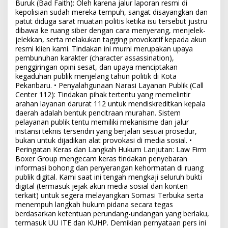
Buruk (Bad Faith): Oleh karena jalur laporan resmi di
kepolisian sudah mereka tempuh, sangat disayangkan dan
patut diduga sarat muatan politis ketika isu tersebut justru
dibawa ke ruang siber dengan cara menyerang, menjelek-
jelekkan, serta melakukan tagging provokatif kepada akun
resmi klien kami. Tindakan ini murni merupakan upaya
pembunuhan karakter (character assassination),
penggiringan opini sesat, dan upaya menciptakan
kegaduhan publik menjelang tahun politik di Kota
Pekanbaru. • Penyalahgunaan Narasi Layanan Publik (Call
Center 112): Tindakan pihak tertentu yang memelintir
arahan layanan darurat 112 untuk mendiskreditkan kepala
daerah adalah bentuk pencitraan murahan. Sistem
pelayanan publik tentu memiliki mekanisme dan jalur
instansi teknis tersendiri yang berjalan sesuai prosedur,
bukan untuk dijadikan alat provokasi di media sosial. •
Peringatan Keras dan Langkah Hukum Lanjutan: Law Firm
Boxer Group mengecam keras tindakan penyebaran
informasi bohong dan penyerangan kehormatan di ruang
publik digital. Kami saat ini tengah mengkaji seluruh bukti
digital (termasuk jejak akun media sosial dan konten
terkait) untuk segera melayangkan Somasi Terbuka serta
menempuh langkah hukum pidana secara tegas
berdasarkan ketentuan perundang-undangan yang berlaku,
termasuk UU ITE dan KUHP. Demikian pernyataan pers ini