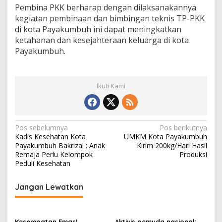
Pembina PKK berharap dengan dilaksanakannya
kegiatan pembinaan dan bimbingan teknis TP-PKK
di kota Payakumbuh ini dapat meningkatkan
ketahanan dan kesejahteraan keluarga di kota
Payakumbuh.
Ikuti Kami
N
Pos sebelumnya
Pos berikutnya
Kadis Kesehatan Kota
UMKM Kota Payakumbuh
a
Payakumbuh Bakrizal : Anak
Kirim 200kg/Hari Hasil
v
Remaja Perlu Kelompok
Produksi
Peduli Kesehatan
i
g
Jangan Lewatkan
a
s
Kesempatan Emas!
Aktivis pemuda nasional: