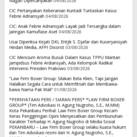
Nagari Dipertanyakan
04/08/2026
CIC Pertanyakan Keberanian Kuntadi Tuntaskan Kasus
Febrie Adriansyah
04/08/2026
CIC: Anak Febrie Adriansyah Layak Jadi Tersangka dalam
Jaringan Kamuflase Aset
04/08/2026
Usai Diperiksa Kejati DKI, Entjik S. Djafar dan Kuseryansyah
Hindari Media, AFPI Disorot
03/08/2026
CIC Mencium Aroma Busuk Dalam Kasus TPPU Mantan
Jampidsus Febrie Ardiansyah, Ada Kelompok Radikal
Intervensi Presiden Prabowo
03/08/2026
“Law Firm Boxer Group: Silakan Bela Klien, Tapi Jangan
Halalkan Segala Cara untuk Memfitnah dan Membawa-
bawa Nama Pak Wali”
01/08/2026
*PERNYATAAN PERS / SIARAN PERS* *LAW FIRM BOXER
GROUP* (Tim Advokasi H. Agung Nugroho, S.E., M.MM)
Kota Pekanbaru Perihal: Law Firm Boxer Group Kecam
Keras Penggiringan Opini Menyesatkan dan Pembunuhan
Karakter Terhadap H. Agung Nugroho di Media Sosial
PEKANBARU – Law Firm Boxer Group selaku kuasa hukum
dan Tim Advokasi resmi dari H. Agung Nugroho, S.E.,