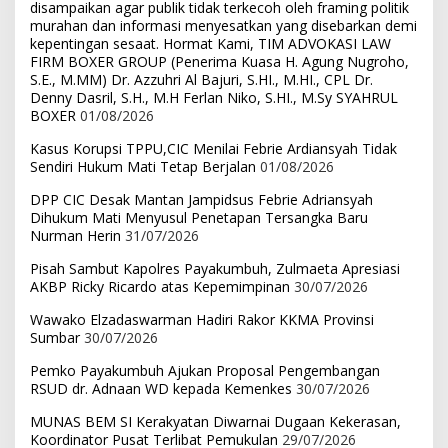
disampaikan agar publik tidak terkecoh oleh framing politik
murahan dan informasi menyesatkan yang disebarkan demi
kepentingan sesaat. Hormat Kami, TIM ADVOKASI LAW
FIRM BOXER GROUP (Penerima Kuasa H. Agung Nugroho,
S.E., M.MM) Dr. Azzuhri Al Bajuri, S.HI., M.HI., CPL Dr.
Denny Dasril, S.H., M.H Ferlan Niko, S.HI., M.Sy SYAHRUL
BOXER
01/08/2026
Kasus Korupsi TPPU,CIC Menilai Febrie Ardiansyah Tidak
Sendiri Hukum Mati Tetap Berjalan
01/08/2026
DPP CIC Desak Mantan Jampidsus Febrie Adriansyah
Dihukum Mati Menyusul Penetapan Tersangka Baru
Nurman Herin
31/07/2026
Pisah Sambut Kapolres Payakumbuh, Zulmaeta Apresiasi
AKBP Ricky Ricardo atas Kepemimpinan
30/07/2026
Wawako Elzadaswarman Hadiri Rakor KKMA Provinsi
Sumbar
30/07/2026
Pemko Payakumbuh Ajukan Proposal Pengembangan
RSUD dr. Adnaan WD kepada Kemenkes
30/07/2026
MUNAS BEM SI Kerakyatan Diwarnai Dugaan Kekerasan,
Koordinator Pusat Terlibat Pemukulan
29/07/2026