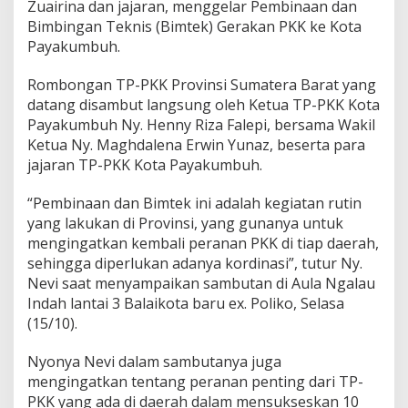
Zuairina dan jajaran, menggelar Pembinaan dan
R
Bimbingan Teknis (Bimtek) Gerakan PKK ke Kota
i
Payakumbuh.
z
a
;
Rombongan TP-PKK Provinsi Sumatera Barat yang
K
datang disambut langsung oleh Ketua TP-PKK Kota
a
Payakumbuh Ny. Henny Riza Falepi, bersama Wakil
m
Ketua Ny. Maghdalena Erwin Yunaz, beserta para
i
S
jajaran TP-PKK Kota Payakumbuh.
e
d
“Pembinaan dan Bimtek ini adalah kegiatan rutin
a
yang lakukan di Provinsi, yang gunanya untuk
n
mengingatkan kembali peranan PKK di tiap daerah,
g
M
sehingga diperlukan adanya kordinasi”, tutur Ny.
e
Nevi saat menyampaikan sambutan di Aula Ngalau
l
Indah lantai 3 Balaikota baru ex. Poliko, Selasa
a
(15/10).
k
u
k
Nyonya Nevi dalam sambutanya juga
a
mengingatkan tentang peranan penting dari TP-
n
PKK yang ada di daerah dalam mensukseskan 10
I