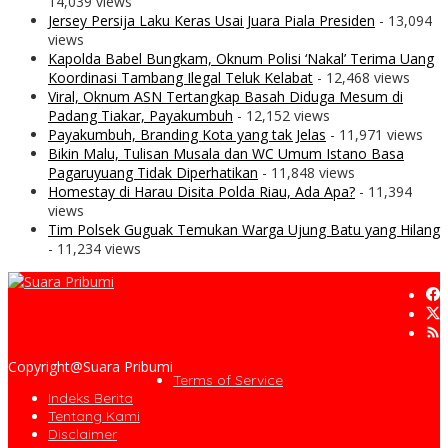
14,039 views
Jersey Persija Laku Keras Usai Juara Piala Presiden
- 13,094
views
Kapolda Babel Bungkam, Oknum Polisi ‘Nakal’ Terima Uang
Koordinasi Tambang Ilegal Teluk Kelabat
- 12,468 views
Viral, Oknum ASN Tertangkap Basah Diduga Mesum di
Padang Tiakar, Payakumbuh
- 12,152 views
Payakumbuh, Branding Kota yang tak Jelas
- 11,971 views
Bikin Malu, Tulisan Musala dan WC Umum Istano Basa
Pagaruyuang Tidak Diperhatikan
- 11,848 views
Homestay di Harau Disita Polda Riau, Ada Apa?
- 11,394
views
Tim Polsek Guguak Temukan Warga Ujung Batu yang Hilang
- 11,234 views
Copyright@Suara Pribumi
Terms of Service
Indeks Berita
Tentang Kami
Disclaimer