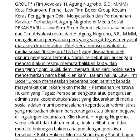
GROUP* (Tim Advokasi H. Agung Nugroho, S.E., M.MM)
Kota Pekanbaru Perihal: Law Firm Boxer Group Kecam
Keras Penggiringan Opini Menyesatkan dan Pembunuhan
Karakter Terhadap H. Agung Nugroho di Media Sosial
PEKANBARU – Law Firm Boxer Group selaku kuasa hukum
dan Tim Advokasi resmi dari H. Agung Nugroho, S.E., M.MM,
mengeluarkan pernyataan pers yang sangat tegas menyusul
maraknya konten video, Reel, serta narasi provokatif di
media sosial (Instagram/TikTok) yang disebarkan oleh
oknum pengacara tertentu. Narasi tersebut dinilai sengaja
mencatut akun resmi, memutarbalikkan fakta, dan
menggiring opini publik demi menjatuhkan karir politik serta
mencemarkan nama baik klien kami. Dalam hal ini, Law Firm
Boxer Group menegaskan beberapa poin penting kepada
masyarakat dan rekan-rekan media: • Pemisahan Peristiwa
Hukum yang Tegas: Persoalan sengketa atau pengurusan
administrasi kependudukan/aset yang disuarakan di media
sosial adalah murni permasalahan keperdataan/administrasi
yang melibatkan oknum perseorangan atau oknum pegawai
di lingkungan kecamatan. Klien kami, H. Agung Nugroho,
sama sekali tidak tahu-menahu, tidak terlibat, dan tidak
memiliki hubungan hukum apa pun dengan peristiwa
tersebut. • Fakta Hukum: Mereka Sendiri yang Sudah Lapor