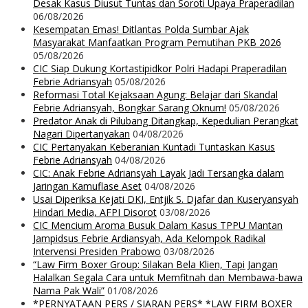
Desak Kasus Diusut Tuntas dan Soroti Upaya Praperadilan
06/08/2026
Kesempatan Emas! Ditlantas Polda Sumbar Ajak
Masyarakat Manfaatkan Program Pemutihan PKB 2026
05/08/2026
CIC Siap Dukung Kortastipidkor Polri Hadapi Praperadilan
Febrie Adriansyah
05/08/2026
Reformasi Total Kejaksaan Agung: Belajar dari Skandal
Febrie Adriansyah, Bongkar Sarang Oknum!
05/08/2026
Predator Anak di Pilubang Ditangkap, Kepedulian Perangkat
Nagari Dipertanyakan
04/08/2026
CIC Pertanyakan Keberanian Kuntadi Tuntaskan Kasus
Febrie Adriansyah
04/08/2026
CIC: Anak Febrie Adriansyah Layak Jadi Tersangka dalam
Jaringan Kamuflase Aset
04/08/2026
Usai Diperiksa Kejati DKI, Entjik S. Djafar dan Kuseryansyah
Hindari Media, AFPI Disorot
03/08/2026
CIC Mencium Aroma Busuk Dalam Kasus TPPU Mantan
Jampidsus Febrie Ardiansyah, Ada Kelompok Radikal
Intervensi Presiden Prabowo
03/08/2026
“Law Firm Boxer Group: Silakan Bela Klien, Tapi Jangan
Halalkan Segala Cara untuk Memfitnah dan Membawa-bawa
Nama Pak Wali”
01/08/2026
*PERNYATAAN PERS / SIARAN PERS* *LAW FIRM BOXER