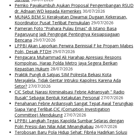
Pemko Payakumbuh Ajukan Proposal Pengembangan RSUD
dr. Adnaan WD kepada Kemenkes
30/07/2026
MUNAS BEM SI Kerakyatan Diwarnai Dugaan Kekerasan,
Koordinator Pusat Terlibat Pemukulan
29/07/2026
Pameran Foto “Prahara Pulau Emas” di Istano Basa
Pagaruyung Jadi Pengingat Pentingnya Kesiapsiagaan
Bencana
29/07/2026
LPPBI Akan Laporkan Perwira Berinisial F ke Propam Mabes
Polri, Desak PTDH
29/07/2026
Pengacara Muhammad Ali Harahap Apresiasi Respons
Kompolnas, Harap Polda Metro Jaya Segera Berikan
Kepastian Hukum
28/07/2026
Praktik Pungli di Satpas SIM Polresta Bekasi Kota
Merajalela, Tidak Gentar Intruksi Kapolres Karena Ada
Setor?
27/07/2026
CIC Sebut Narasi Kriminalisasi Febrie Adriansyah ” Radio
Rusak” Sebagai Bentuk Ketakutan Personal
27/07/2026
Penahanan Febrie Ardiansyah Sangat Tepat,Awal Terungkap
Siapa Yang Terlibat,CIC (Corruption Investigation
Committee) Mendukung
27/07/2026
LPPBI: Langkah Tegas Kapolda Sumbar Selaras dengan
Polri Presisi dan Nilai Adat Minangkabau
26/07/2026
Terobosan Baru Pola Hidup Sehat: Fibréa Hadirkan Solusi