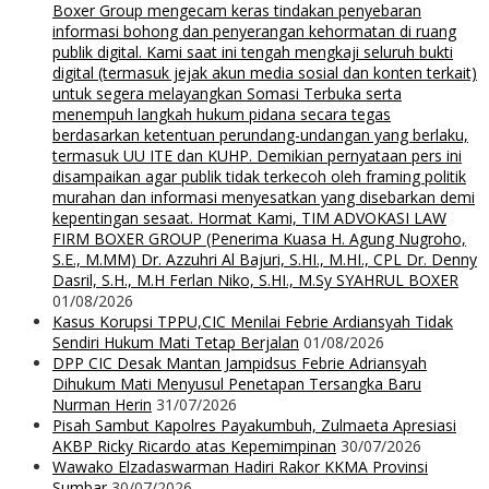
Boxer Group mengecam keras tindakan penyebaran
informasi bohong dan penyerangan kehormatan di ruang
publik digital. Kami saat ini tengah mengkaji seluruh bukti
digital (termasuk jejak akun media sosial dan konten terkait)
untuk segera melayangkan Somasi Terbuka serta
menempuh langkah hukum pidana secara tegas
berdasarkan ketentuan perundang-undangan yang berlaku,
termasuk UU ITE dan KUHP. Demikian pernyataan pers ini
disampaikan agar publik tidak terkecoh oleh framing politik
murahan dan informasi menyesatkan yang disebarkan demi
kepentingan sesaat. Hormat Kami, TIM ADVOKASI LAW
FIRM BOXER GROUP (Penerima Kuasa H. Agung Nugroho,
S.E., M.MM) Dr. Azzuhri Al Bajuri, S.HI., M.HI., CPL Dr. Denny
Dasril, S.H., M.H Ferlan Niko, S.HI., M.Sy SYAHRUL BOXER
01/08/2026
Kasus Korupsi TPPU,CIC Menilai Febrie Ardiansyah Tidak
Sendiri Hukum Mati Tetap Berjalan
01/08/2026
DPP CIC Desak Mantan Jampidsus Febrie Adriansyah
Dihukum Mati Menyusul Penetapan Tersangka Baru
Nurman Herin
31/07/2026
Pisah Sambut Kapolres Payakumbuh, Zulmaeta Apresiasi
AKBP Ricky Ricardo atas Kepemimpinan
30/07/2026
Wawako Elzadaswarman Hadiri Rakor KKMA Provinsi
Sumbar
30/07/2026