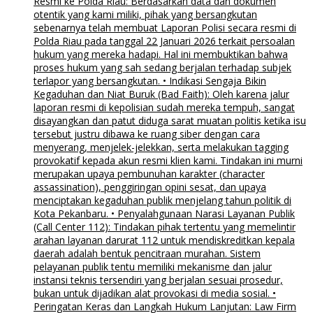
Resmi ke Polda Riau: Berdasarkan data dan dokumen
otentik yang kami miliki, pihak yang bersangkutan
sebenarnya telah membuat Laporan Polisi secara resmi di
Polda Riau pada tanggal 22 Januari 2026 terkait persoalan
hukum yang mereka hadapi. Hal ini membuktikan bahwa
proses hukum yang sah sedang berjalan terhadap subjek
terlapor yang bersangkutan. • Indikasi Sengaja Bikin
Kegaduhan dan Niat Buruk (Bad Faith): Oleh karena jalur
laporan resmi di kepolisian sudah mereka tempuh, sangat
disayangkan dan patut diduga sarat muatan politis ketika isu
tersebut justru dibawa ke ruang siber dengan cara
menyerang, menjelek-jelekkan, serta melakukan tagging
provokatif kepada akun resmi klien kami. Tindakan ini murni
merupakan upaya pembunuhan karakter (character
assassination), penggiringan opini sesat, dan upaya
menciptakan kegaduhan publik menjelang tahun politik di
Kota Pekanbaru. • Penyalahgunaan Narasi Layanan Publik
(Call Center 112): Tindakan pihak tertentu yang memelintir
arahan layanan darurat 112 untuk mendiskreditkan kepala
daerah adalah bentuk pencitraan murahan. Sistem
pelayanan publik tentu memiliki mekanisme dan jalur
instansi teknis tersendiri yang berjalan sesuai prosedur,
bukan untuk dijadikan alat provokasi di media sosial. •
Peringatan Keras dan Langkah Hukum Lanjutan: Law Firm