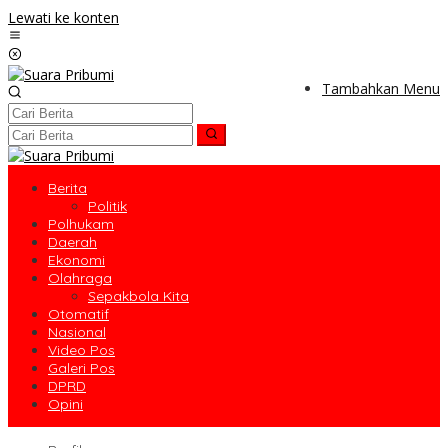
Lewati ke konten
Tambahkan Menu
Berita
Politik
Polhukam
Daerah
Ekonomi
Olahraga
Sepakbola Kita
Otomatif
Nasional
Video Pos
Galeri Pos
DPRD
Opini