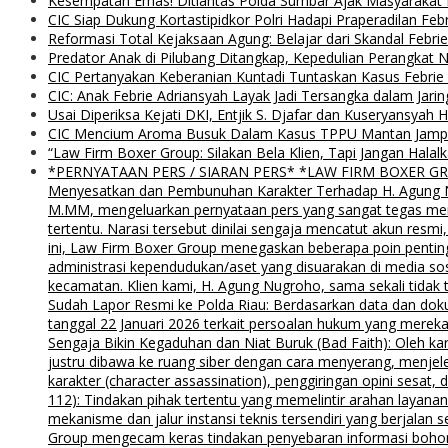
Kesempatan Emas! Ditlantas Polda Sumbar Ajak Masyaraka
CIC Siap Dukung Kortastipidkor Polri Hadapi Praperadilan Feb
Reformasi Total Kejaksaan Agung: Belajar dari Skandal Febr
Predator Anak di Pilubang Ditangkap, Kepedulian Perangkat 
CIC Pertanyakan Keberanian Kuntadi Tuntaskan Kasus Febrie
CIC: Anak Febrie Adriansyah Layak Jadi Tersangka dalam Jari
Usai Diperiksa Kejati DKI, Entjik S. Djafar dan Kuseryansyah 
CIC Mencium Aroma Busuk Dalam Kasus TPPU Mantan Jampids
“Law Firm Boxer Group: Silakan Bela Klien, Tapi Jangan Ha
*PERNYATAAN PERS / SIARAN PERS* *LAW FIRM BOXER GROUP*
Menyesatkan dan Pembunuhan Karakter Terhadap H. Agung Nu
M.MM, mengeluarkan pernyataan pers yang sangat tegas menyu
tertentu. Narasi tersebut dinilai sengaja mencatut akun resm
ini, Law Firm Boxer Group menegaskan beberapa poin pentin
administrasi kependudukan/aset yang disuarakan di media s
kecamatan. Klien kami, H. Agung Nugroho, sama sekali tidak 
Sudah Lapor Resmi ke Polda Riau: Berdasarkan data dan doku
tanggal 22 Januari 2026 terkait persoalan hukum yang mereka
Sengaja Bikin Kegaduhan dan Niat Buruk (Bad Faith): Oleh kar
justru dibawa ke ruang siber dengan cara menyerang, menjel
karakter (character assassination), penggiringan opini sesat
112): Tindakan pihak tertentu yang memelintir arahan layana
mekanisme dan jalur instansi teknis tersendiri yang berjalan
Group mengecam keras tindakan penyebaran informasi bohong d