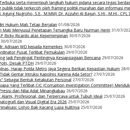
i Terbuka serta menempuh langkah hukum pidana secara tegas berd
 publik tidak terkecoh oleh framing politik murahan dan informasi 
 Nugroho, S.E., M.MM) Dr. Azzuhri Al Bajuri, S.HI., M.HI., CPL Dr
diri Hukum Mati Tetap Berjalan
01/08/2026
m Mati Menyusul Penetapan Tersangka Baru Nurman Herin
31/07/20
P Ricky Ricardo atas Kepemimpinan
30/07/2026
30/07/2026
dr. Adnaan WD kepada Kemenkes
30/07/2026
dinator Pusat Terlibat Pemukulan
29/07/2026
ng Jadi Pengingat Pentingnya Kesiapsiagaan Bencana
29/07/2026
Polri, Desak PTDH
29/07/2026
nas, Harap Polda Metro Jaya Segera Berikan Kepastian Hukum
28/0
 Tidak Gentar Intruksi Kapolres Karena Ada Setor?
27/07/2026
ak” Sebagai Bentuk Ketakutan Personal
27/07/2026
iapa Yang Terlibat,CIC (Corruption Investigation Committee) Mendu
resisi dan Nilai Adat Minangkabau
26/07/2026
 Alami, Profesional, dan Terpercaya untuk Tubuh Ideal
25/07/2026
ografi dan Visual Digital Era 2026
25/07/2026
nalisasi: Listyo Bak Kacang Lupa Kulitnya
25/07/2026