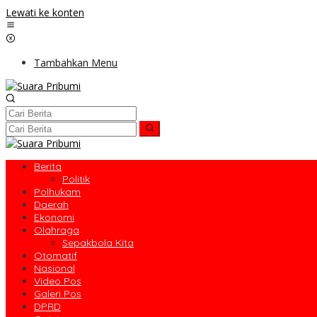
Lewati ke konten
Tambahkan Menu
Berita
Politik
Polhukam
Daerah
Ekonomi
Olahraga
Sepakbola Kita
Otomatif
Nasional
Video Pos
Galeri Pos
DPRD