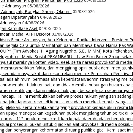
t Manfaatkan Program Pemutihan PKB 2026
05/08/2026
rie Adriansyah
05/08/2026
ie Adriansyah, Bongkar Sarang Oknum!
05/08/2026
Nagari Dipertanyakan
04/08/2026
 Adriansyah
04/08/2026
ngan Kamuflase Aset
04/08/2026
Hindari Media, AFPI Disorot
03/08/2026
us Febrie Ardiansyah, Ada Kelompok Radikal Intervensi Presiden 
lalkan Segala Cara untuk Memfitnah dan Membawa-bawa Nama Pak Wal
 (Tim Advokasi H. Agung Nugroho, S.E., M.MM) Kota Pekanbaru Pe
groho di Media Sosial PEKANBARU – Law Firm Boxer Group selaku k
sul maraknya konten video, Reel, serta narasi provokatif di media
i, memutarbalikkan fakta, dan menggiring opini publik demi menjatuhk
g kepada masyarakat dan rekan-rekan media: • Pemisahan Peristiwa
osial adalah murni permasalahan keperdataan/administrasi yang mel
tahu-menahu, tidak terlibat, dan tidak memiliki hubungan hukum apa 
men otentik yang kami miliki, pihak yang bersangkutan sebenarnya t
 hadapi. Hal ini membuktikan bahwa proses hukum yang sah sedang be
ena jalur laporan resmi di kepolisian sudah mereka tempuh, sangat di
ek-jelekkan, serta melakukan tagging provokatif kepada akun resmi 
, dan upaya menciptakan kegaduhan publik menjelang tahun politik di 
n darurat 112 untuk mendiskreditkan kepala daerah adalah bentuk pen
 sesuai prosedur, bukan untuk dijadikan alat provokasi di media sosi
an penyerangan kehormatan di ruang publik digital. Kami saat ini te