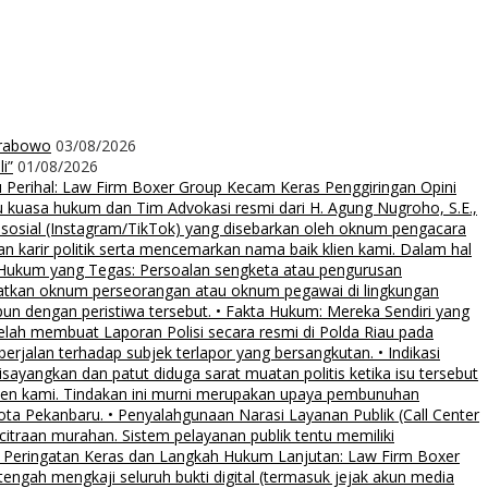
Prabowo
03/08/2026
i”
01/08/2026
rihal: Law Firm Boxer Group Kecam Keras Penggiringan Opini
uasa hukum dan Tim Advokasi resmi dari H. Agung Nugroho, S.E.,
 sosial (Instagram/TikTok) yang disebarkan oleh oknum pengacara
an karir politik serta mencemarkan nama baik klien kami. Dalam hal
 Hukum yang Tegas: Persoalan sengketa atau pengurusan
ibatkan oknum perseorangan atau oknum pegawai di lingkungan
pun dengan peristiwa tersebut. • Fakta Hukum: Mereka Sendiri yang
elah membuat Laporan Polisi secara resmi di Polda Riau pada
rjalan terhadap subjek terlapor yang bersangkutan. • Indikasi
sayangkan dan patut diduga sarat muatan politis ketika isu tersebut
klien kami. Tindakan ini murni merupakan upaya pembunuhan
Kota Pekanbaru. • Penyalahgunaan Narasi Layanan Publik (Call Center
citraan murahan. Sistem pelayanan publik tentu memiliki
al. • Peringatan Keras dan Langkah Hukum Lanjutan: Law Firm Boxer
ngah mengkaji seluruh bukti digital (termasuk jejak akun media