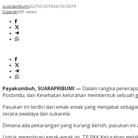
suarapribumi
22/10/2019
26/10/2019
Daerah
581 views
Payakumbuh, SUARAPRIBUMI —
Dalam rangka penerapan
Posbindu, dan Kesehatan kelurahan membentuk sebuah gu
Pasukan ini terdiri dari emak-emak yang menjabat sebag
secara swadaya dan sukarela.
Dimana ada pekarangan yang kurang bersih, pasukan ini 
Untuk memotivasi emak-emak ini, TP PKK Kelurahan melak