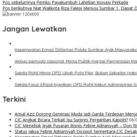
Pos sebelumnya
Pemko Payakumbuh Lahirkan Inovasi Perkada
Pos berikutnya
Niat Walikota Riza Falepi Menuju Sumbar 1, Dapat 
Jangan Lewatkan
Kesempatan Emas! Ditlantas Polda Sumbar Ajak Masyarak
Aktivis pemuda nasional: Minta Publik Hargai Permintaan M
Sekda Rohil Minta OPD Ubah Pola Pikir, Bukan Sekadar Hab
Sekda Fauzi Efrizal Ingatkan OPD Rohil Kebut Administrasi Ga
Terkini
Arisal Aziz Dorong Generasi Muda Jadi Garda Terdepan Menjag
CIC Angkat Bicara Terkait Isu Surpres Pergantian Kapolri?
06/
CIC Menelisik Jejak Pusaran Bisnis Febrie Adriansyah – Don 
Status Jaksa Febrie Adriansyah Dicopot Sementara,CIC Desak