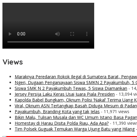
Views
Maraknya Peredaran Rokok Ilegal di Sumatera Barat, Penga
Ngeri, Dugaan Penganiayaan Siswa SMKN 2 Payakumbuh, 5 O
Siswa SMK N 2 Payakumbuh Tewas, 5 Siswa Diamankan
- 14
Jersey Persija Laku Keras Usai Juara Piala Presiden
- 13,094 v
Kapolda Babel Bungkam, Oknum Polisi ‘Nakal’ Terima Uang Ko
Viral, Oknum ASN Tertangkap Basah Diduga Mesum di Padan
Payakumbuh, Branding Kota yang tak Jelas
- 11,971 views
Bikin Malu, Tulisan Musala dan WC Umum Istano Basa Pagar
Homestay di Harau Disita Polda Riau, Ada Apa?
- 11,390 view
Tim Polsek Guguak Temukan Warga Ujung Batu yang Hilang
-