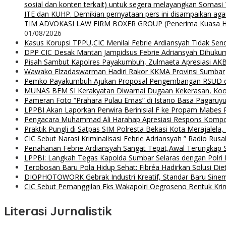
sosial dan konten terkait) untuk segera melayangkan Somas
ITE dan KUHP. Demikian pernyataan pers ini disampaikan agar
TIM ADVOKASI LAW FIRM BOXER GROUP (Penerima Kuasa H. Agung
01/08/2026
Kasus Korupsi TPPU,CIC Menilai Febrie Ardiansyah Tidak Sen
DPP CIC Desak Mantan Jampidsus Febrie Adriansyah Dihuku
Pisah Sambut Kapolres Payakumbuh, Zulmaeta Apresiasi AKB
Wawako Elzadaswarman Hadiri Rakor KKMA Provinsi Sumbar
Pemko Payakumbuh Ajukan Proposal Pengembangan RSUD 
MUNAS BEM SI Kerakyatan Diwarnai Dugaan Kekerasan, Koor
Pameran Foto “Prahara Pulau Emas” di Istano Basa Pagaruyu
LPPBI Akan Laporkan Perwira Berinisial F ke Propam Mabes 
Pengacara Muhammad Ali Harahap Apresiasi Respons Kompol
Praktik Pungli di Satpas SIM Polresta Bekasi Kota Merajalela,
CIC Sebut Narasi Kriminalisasi Febrie Adriansyah ” Radio Rus
Penahanan Febrie Ardiansyah Sangat Tepat,Awal Terungkap S
LPPBI: Langkah Tegas Kapolda Sumbar Selaras dengan Polri P
Terobosan Baru Pola Hidup Sehat: Fibréa Hadirkan Solusi Diet
DIOPHOTOWORK Gebrak Industri Kreatif, Standar Baru Sinemat
CIC Sebut Pemanggilan Eks Wakapolri Oegroseno Bentuk Krimi
Literasi Jurnalistik