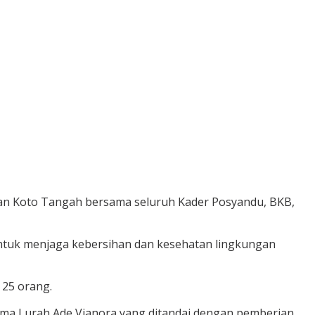
han Koto Tangah bersama seluruh Kader Posyandu, BKB,
untuk menjaga kebersihan dan kesehatan lingkungan
 25 orang.
ama Lurah Ade Vianora yang ditandai dengan pemberian