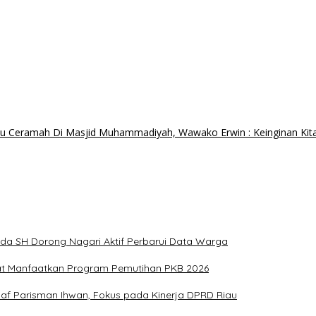
u Ceramah Di Masjid Muhammadiyah, Wawako Erwin : Keinginan Ki
ida SH Dorong Nagari Aktif Perbarui Data Warga
at Manfaatkan Program Pemutihan PKB 2026
aaf Parisman Ihwan, Fokus pada Kinerja DPRD Riau