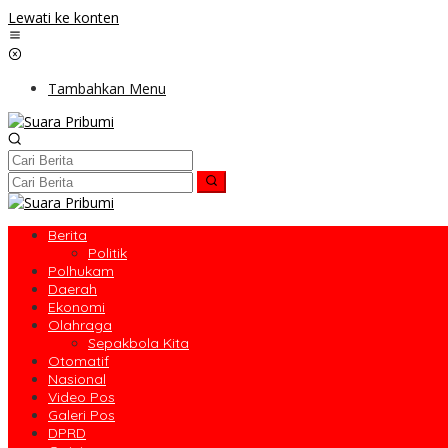
Lewati ke konten
Tambahkan Menu
Berita
Politik
Polhukam
Daerah
Ekonomi
Olahraga
Sepakbola Kita
Otomatif
Nasional
Video Pos
Galeri Pos
DPRD