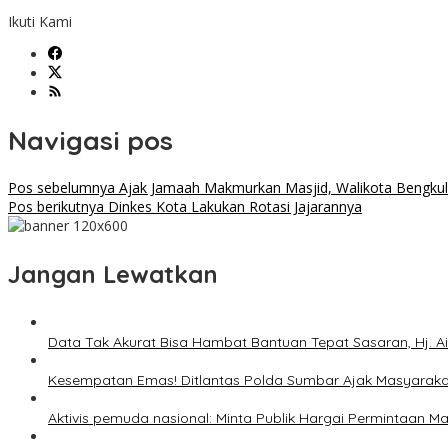
Ikuti Kami
Navigasi pos
Pos sebelumnya
Ajak Jamaah Makmurkan Masjid, Walikota Bengkul
Pos berikutnya
Dinkes Kota Lakukan Rotasi Jajarannya
Jangan Lewatkan
Data Tak Akurat Bisa Hambat Bantuan Tepat Sasaran, Hj. A
Kesempatan Emas! Ditlantas Polda Sumbar Ajak Masyarak
Aktivis pemuda nasional: Minta Publik Hargai Permintaan M