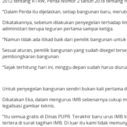
2012 tentang RTRW, Perda Nomor 2 tahun 2018 tentang re
“Dalam Perda itu dijelaskan, setiap bangunan baru, me
Dikatakannya, sebelum dilakukan penyegelan terhadap li
adiministari berupa teguran pertama sampai ketiga.
“Namun tidak ada itikad baik dari pemilik bangunan untuk
Sesuai aturan, pemilik bangunan yang sudah disegel ter
pembongkaran bangunan.
“Sejak terhitung hari ini, minggu depan sudah harus diurus
Untuk penyegelan bangunan sendiri bukan kali pertama di
Dikatakan Eka, dalam mengurus IMB sebenarnya cukup mu
legalisasi gambar teknis.
“Itu semua gratis di Dinas PUPR. Terakhir baru urus IM
tertera di surat tagihan IMB. Di luar itu kami tidak memu