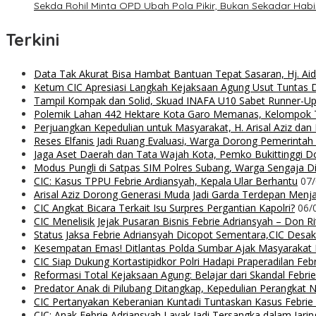
Sekda Rohil Minta OPD Ubah Pola Pikir, Bukan Sekadar Hab
Terkini
Data Tak Akurat Bisa Hambat Bantuan Tepat Sasaran, Hj. Ai
Ketum CIC Apresiasi Langkah Kejaksaan Agung Usut Tuntas
Tampil Kompak dan Solid, Skuad INAFA U10 Sabet Runner-
Polemik Lahan 442 Hektare Kota Garo Memanas, Kelompok Ta
Perjuangkan Kepedulian untuk Masyarakat, H. Arisal Aziz da
Reses Elfanis Jadi Ruang Evaluasi, Warga Dorong Pemerintah
Jaga Aset Daerah dan Tata Wajah Kota, Pemko Bukittinggi D
Modus Pungli di Satpas SIM Polres Subang, Warga Sengaja Dip
CIC: Kasus TPPU Febrie Ardiansyah, Kepala Ular Berhantu
07
Arisal Aziz Dorong Generasi Muda Jadi Garda Terdepan Menjag
CIC Angkat Bicara Terkait Isu Surpres Pergantian Kapolri?
06/
CIC Menelisik Jejak Pusaran Bisnis Febrie Adriansyah – Don 
Status Jaksa Febrie Adriansyah Dicopot Sementara,CIC Desak
Kesempatan Emas! Ditlantas Polda Sumbar Ajak Masyaraka
CIC Siap Dukung Kortastipidkor Polri Hadapi Praperadilan Feb
Reformasi Total Kejaksaan Agung: Belajar dari Skandal Febr
Predator Anak di Pilubang Ditangkap, Kepedulian Perangkat 
CIC Pertanyakan Keberanian Kuntadi Tuntaskan Kasus Febrie
CIC: Anak Febrie Adriansyah Layak Jadi Tersangka dalam Jari