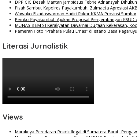
DPP CIC Desak Mantan Jampidsus Febrie Adriansyah Dihuku
Pisah Sambut Kapolres Payakumbuh, Zulmaeta Apresiasi AKB
Wawako Elzadaswarman Hadiri Rakor KKMA Provinsi Sumbar
Pemko Payakumbuh Ajukan Proposal Pengembangan RSUD 
MUNAS BEM SI Kerakyatan Diwarnai Dugaan Kekerasan, Koor
Pameran Foto “Prahara Pulau Emas” di Istano Basa Pagaruyu
Literasi Jurnalistik
Views
Maraknya Peredaran Rokok Ilegal di Sumatera Barat, Penga