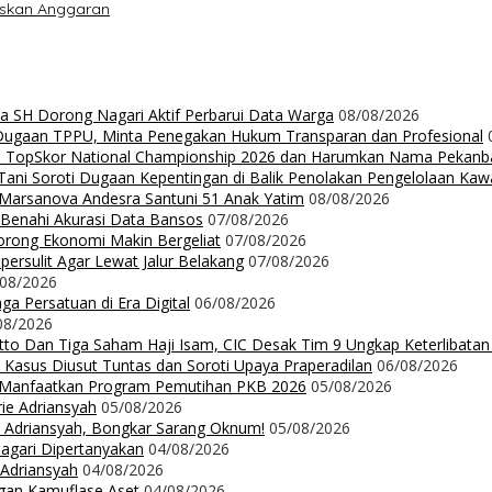
iskan Anggaran
da SH Dorong Nagari Aktif Perbarui Data Warga
08/08/2026
 Dugaan TPPU, Minta Penegakan Hukum Transparan dan Profesional
Up TopSkor National Championship 2026 dan Harumkan Nama Pekanb
ni Soroti Dugaan Kepentingan di Balik Penolakan Pengelolaan Ka
n Marsanova Andesra Santuni 51 Anak Yatim
08/08/2026
 Benahi Akurasi Data Bansos
07/08/2026
orong Ekonomi Makin Bergeliat
07/08/2026
ersulit Agar Lewat Jalur Belakang
07/08/2026
/08/2026
a Persatuan di Era Digital
06/08/2026
08/2026
Ritto Dan Tiga Saham Haji Isam, CIC Desak Tim 9 Ungkap Keterlibatan
 Kasus Diusut Tuntas dan Soroti Upaya Praperadilan
06/08/2026
t Manfaatkan Program Pemutihan PKB 2026
05/08/2026
rie Adriansyah
05/08/2026
ie Adriansyah, Bongkar Sarang Oknum!
05/08/2026
Nagari Dipertanyakan
04/08/2026
 Adriansyah
04/08/2026
ngan Kamuflase Aset
04/08/2026