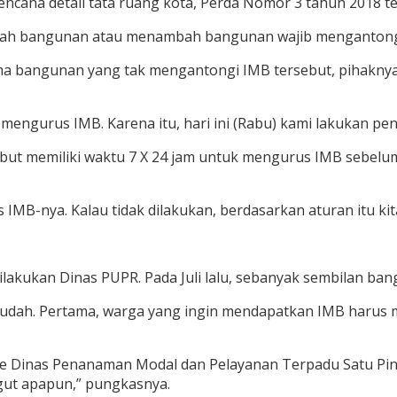
ncana detail tata ruang kota, Perda Nomor 3 tahun 2018 t
rubah bangunan atau menambah bangunan wajib mengantongi
ma bangunan yang tak mengantongi IMB tersebut, pihaknya
 mengurus IMB. Karena itu, hari ini (Rabu) kami lakukan pe
sebut memiliki waktu 7 X 24 jam untuk mengurus IMB sebel
 IMB-nya. Kalau tidak dilakukan, berdasarkan aturan itu kit
lakukan Dinas PUPR. Pada Juli lalu, sebanyak sembilan ba
dah. Pertama, warga yang ingin mendapatkan IMB harus me
B ke Dinas Penanaman Modal dan Pelayanan Terpadu Satu Pi
ngut apapun,” pungkasnya.