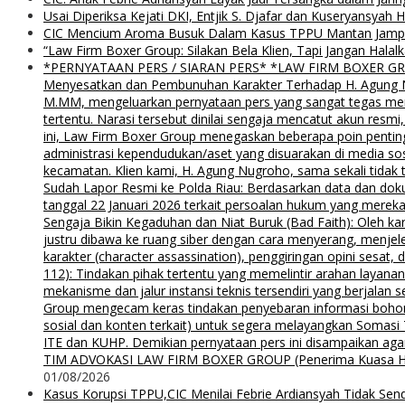
Usai Diperiksa Kejati DKI, Entjik S. Djafar dan Kuseryansyah 
CIC Mencium Aroma Busuk Dalam Kasus TPPU Mantan Jampids
“Law Firm Boxer Group: Silakan Bela Klien, Tapi Jangan Ha
*PERNYATAAN PERS / SIARAN PERS* *LAW FIRM BOXER GROUP*
Menyesatkan dan Pembunuhan Karakter Terhadap H. Agung Nu
M.MM, mengeluarkan pernyataan pers yang sangat tegas menyu
tertentu. Narasi tersebut dinilai sengaja mencatut akun resm
ini, Law Firm Boxer Group menegaskan beberapa poin pentin
administrasi kependudukan/aset yang disuarakan di media s
kecamatan. Klien kami, H. Agung Nugroho, sama sekali tidak 
Sudah Lapor Resmi ke Polda Riau: Berdasarkan data dan doku
tanggal 22 Januari 2026 terkait persoalan hukum yang mereka
Sengaja Bikin Kegaduhan dan Niat Buruk (Bad Faith): Oleh kar
justru dibawa ke ruang siber dengan cara menyerang, menjel
karakter (character assassination), penggiringan opini sesat
112): Tindakan pihak tertentu yang memelintir arahan layana
mekanisme dan jalur instansi teknis tersendiri yang berjalan
Group mengecam keras tindakan penyebaran informasi bohong d
sosial dan konten terkait) untuk segera melayangkan Somas
ITE dan KUHP. Demikian pernyataan pers ini disampaikan agar
TIM ADVOKASI LAW FIRM BOXER GROUP (Penerima Kuasa H. Agung
01/08/2026
Kasus Korupsi TPPU,CIC Menilai Febrie Ardiansyah Tidak Sen