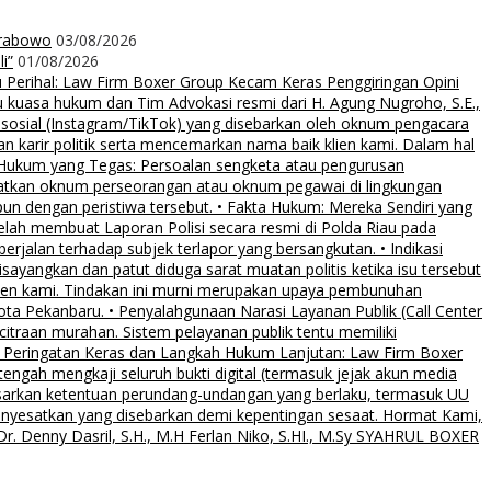
Prabowo
03/08/2026
i”
01/08/2026
rihal: Law Firm Boxer Group Kecam Keras Penggiringan Opini
uasa hukum dan Tim Advokasi resmi dari H. Agung Nugroho, S.E.,
 sosial (Instagram/TikTok) yang disebarkan oleh oknum pengacara
an karir politik serta mencemarkan nama baik klien kami. Dalam hal
 Hukum yang Tegas: Persoalan sengketa atau pengurusan
ibatkan oknum perseorangan atau oknum pegawai di lingkungan
pun dengan peristiwa tersebut. • Fakta Hukum: Mereka Sendiri yang
elah membuat Laporan Polisi secara resmi di Polda Riau pada
rjalan terhadap subjek terlapor yang bersangkutan. • Indikasi
sayangkan dan patut diduga sarat muatan politis ketika isu tersebut
klien kami. Tindakan ini murni merupakan upaya pembunuhan
Kota Pekanbaru. • Penyalahgunaan Narasi Layanan Publik (Call Center
citraan murahan. Sistem pelayanan publik tentu memiliki
al. • Peringatan Keras dan Langkah Hukum Lanjutan: Law Firm Boxer
ngah mengkaji seluruh bukti digital (termasuk jejak akun media
asarkan ketentuan perundang-undangan yang berlaku, termasuk UU
menyesatkan yang disebarkan demi kepentingan sesaat. Hormat Kami,
. Denny Dasril, S.H., M.H Ferlan Niko, S.HI., M.Sy SYAHRUL BOXER