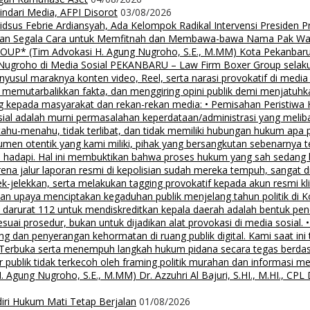
Hindari Media, AFPI Disorot
03/08/2026
us Febrie Ardiansyah, Ada Kelompok Radikal Intervensi Presiden 
lalkan Segala Cara untuk Memfitnah dan Membawa-bawa Nama Pak Wal
 (Tim Advokasi H. Agung Nugroho, S.E., M.MM) Kota Pekanbaru Pe
groho di Media Sosial PEKANBARU – Law Firm Boxer Group selaku k
sul maraknya konten video, Reel, serta narasi provokatif di media
i, memutarbalikkan fakta, dan menggiring opini publik demi menjatuhk
g kepada masyarakat dan rekan-rekan media: • Pemisahan Peristiwa
osial adalah murni permasalahan keperdataan/administrasi yang mel
tahu-menahu, tidak terlibat, dan tidak memiliki hubungan hukum apa 
men otentik yang kami miliki, pihak yang bersangkutan sebenarnya t
 hadapi. Hal ini membuktikan bahwa proses hukum yang sah sedang be
ena jalur laporan resmi di kepolisian sudah mereka tempuh, sangat di
ek-jelekkan, serta melakukan tagging provokatif kepada akun resmi 
, dan upaya menciptakan kegaduhan publik menjelang tahun politik di 
n darurat 112 untuk mendiskreditkan kepala daerah adalah bentuk pen
 sesuai prosedur, bukan untuk dijadikan alat provokasi di media sosi
an penyerangan kehormatan di ruang publik digital. Kami saat ini te
i Terbuka serta menempuh langkah hukum pidana secara tegas berd
 publik tidak terkecoh oleh framing politik murahan dan informasi 
 Nugroho, S.E., M.MM) Dr. Azzuhri Al Bajuri, S.HI., M.HI., CPL Dr
diri Hukum Mati Tetap Berjalan
01/08/2026