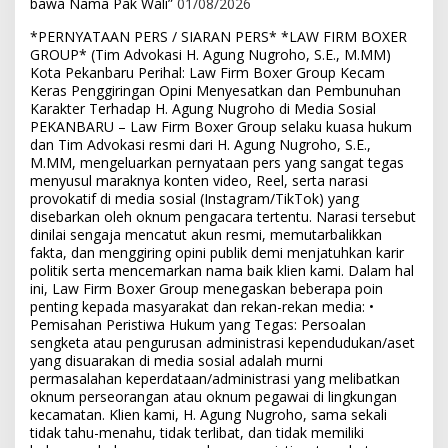
bawa Nama Pak Wali”
01/08/2026
*PERNYATAAN PERS / SIARAN PERS* *LAW FIRM BOXER
GROUP* (Tim Advokasi H. Agung Nugroho, S.E., M.MM)
Kota Pekanbaru Perihal: Law Firm Boxer Group Kecam
Keras Penggiringan Opini Menyesatkan dan Pembunuhan
Karakter Terhadap H. Agung Nugroho di Media Sosial
PEKANBARU – Law Firm Boxer Group selaku kuasa hukum
dan Tim Advokasi resmi dari H. Agung Nugroho, S.E.,
M.MM, mengeluarkan pernyataan pers yang sangat tegas
menyusul maraknya konten video, Reel, serta narasi
provokatif di media sosial (Instagram/TikTok) yang
disebarkan oleh oknum pengacara tertentu. Narasi tersebut
dinilai sengaja mencatut akun resmi, memutarbalikkan
fakta, dan menggiring opini publik demi menjatuhkan karir
politik serta mencemarkan nama baik klien kami. Dalam hal
ini, Law Firm Boxer Group menegaskan beberapa poin
penting kepada masyarakat dan rekan-rekan media: •
Pemisahan Peristiwa Hukum yang Tegas: Persoalan
sengketa atau pengurusan administrasi kependudukan/aset
yang disuarakan di media sosial adalah murni
permasalahan keperdataan/administrasi yang melibatkan
oknum perseorangan atau oknum pegawai di lingkungan
kecamatan. Klien kami, H. Agung Nugroho, sama sekali
tidak tahu-menahu, tidak terlibat, dan tidak memiliki