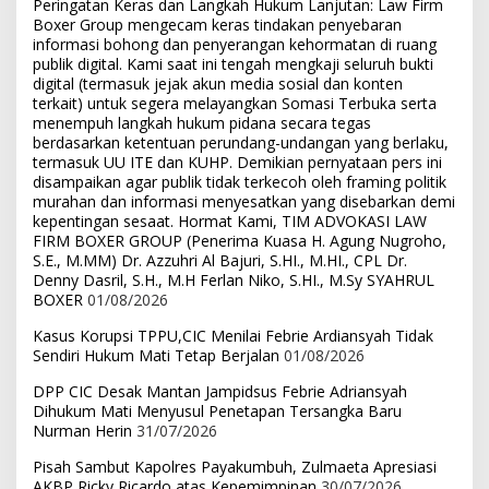
Peringatan Keras dan Langkah Hukum Lanjutan: Law Firm
Boxer Group mengecam keras tindakan penyebaran
informasi bohong dan penyerangan kehormatan di ruang
publik digital. Kami saat ini tengah mengkaji seluruh bukti
digital (termasuk jejak akun media sosial dan konten
terkait) untuk segera melayangkan Somasi Terbuka serta
menempuh langkah hukum pidana secara tegas
berdasarkan ketentuan perundang-undangan yang berlaku,
termasuk UU ITE dan KUHP. Demikian pernyataan pers ini
disampaikan agar publik tidak terkecoh oleh framing politik
murahan dan informasi menyesatkan yang disebarkan demi
kepentingan sesaat. Hormat Kami, TIM ADVOKASI LAW
FIRM BOXER GROUP (Penerima Kuasa H. Agung Nugroho,
S.E., M.MM) Dr. Azzuhri Al Bajuri, S.HI., M.HI., CPL Dr.
Denny Dasril, S.H., M.H Ferlan Niko, S.HI., M.Sy SYAHRUL
BOXER
01/08/2026
Kasus Korupsi TPPU,CIC Menilai Febrie Ardiansyah Tidak
Sendiri Hukum Mati Tetap Berjalan
01/08/2026
DPP CIC Desak Mantan Jampidsus Febrie Adriansyah
Dihukum Mati Menyusul Penetapan Tersangka Baru
Nurman Herin
31/07/2026
Pisah Sambut Kapolres Payakumbuh, Zulmaeta Apresiasi
AKBP Ricky Ricardo atas Kepemimpinan
30/07/2026