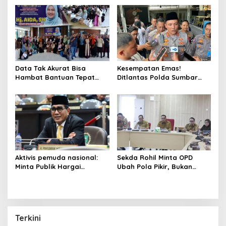
a
s
i
p
o
Data Tak Akurat Bisa
Kesempatan Emas!
s
Hambat Bantuan Tepat
Ditlantas Polda Sumbar
Sasaran, Hj. Aida SH
Ajak Masyarakat
Dorong Nagari Aktif
Manfaatkan Program
Perbarui Data Warga
Pemutihan PKB 2026
Aktivis pemuda nasional:
Sekda Rohil Minta OPD
Minta Publik Hargai
Ubah Pola Pikir, Bukan
Permintaan Maaf Parisman
Sekadar Habiskan
Ihwan, Fokus pada Kinerja
Anggaran
DPRD Riau
Terkini