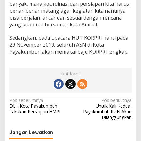
banyak, maka koordinasi dan persiapan kita harus
benar-benar matang agar kegiatan kita nantinya
bisa berjalan lancar dan sesuai dengan rencana
yang kita buat bersama,” kata Amriul.
Sedangkan, pada upacara HUT KORPRI nanti pada
29 November 2019, seluruh ASN di Kota
Payakumbuh akan memakai baju KORPRI lengkap.
Ikuti Kami
N
Pos sebelumnya
Pos berikutnya
DLH Kota Payakumbuh
Untuk Kali Kedua,
a
Lakukan Persiapan HMPI
Payakumbuh RUN Akan
v
Dilangsungkan
i
Jangan Lewatkan
g