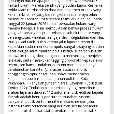
hubungan hukum apa pun dengan peristiwa tersebut. •
Fakta Hukum: Mereka Sendiri yang Sudah Lapor Resmi ke
Polda Riau: Berdasarkan data dan dokumen otentik yang
kami miliki, pihak yang bersangkutan sebenarnya telah
membuat Laporan Polisi secara resmi di Polda Riau pada
tanggal 22 Januari 2026 terkait persoalan hukum yang
mereka hadapi. Hal ini membuktikan bahwa proses hukum
yang sah sedang berjalan terhadap subjek terlapor yang
bersangkutan. • Indikasi Sengaja Bikin Kegaduhan dan Niat
Buruk (Bad Faith): Oleh karena jalur laporan resmi di
kepolisian sudah mereka tempuh, sangat disayangkan dan
patut diduga sarat muatan politis ketika isu tersebut justru
dibawa ke ruang siber dengan cara menyerang, menjelek-
jelekkan, serta melakukan tagging provokatif kepada akun
resmi klien kami. Tindakan ini murni merupakan upaya
pembunuhan karakter (character assassination),
penggiringan opini sesat, dan upaya menciptakan
kegaduhan publik menjelang tahun politik di Kota
Pekanbaru. • Penyalahgunaan Narasi Layanan Publik (Call
Center 112): Tindakan pihak tertentu yang memelintir
arahan layanan darurat 112 untuk mendiskreditkan kepala
daerah adalah bentuk pencitraan murahan. Sistem
pelayanan publik tentu memiliki mekanisme dan jalur
instansi teknis tersendiri yang berjalan sesuai prosedur,
bukan untuk dijadikan alat provokasi di media sosial. •