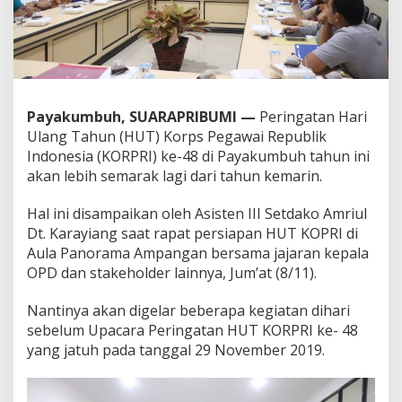
u
n
I
n
i
Payakumbuh, SUARAPRIBUMI —
Peringatan Hari
Ulang Tahun (HUT) Korps Pegawai Republik
Indonesia (KORPRI) ke-48 di Payakumbuh tahun ini
akan lebih semarak lagi dari tahun kemarin.
Hal ini disampaikan oleh Asisten III Setdako Amriul
Dt. Karayiang saat rapat persiapan HUT KOPRI di
Aula Panorama Ampangan bersama jajaran kepala
OPD dan stakeholder lainnya, Jum’at (8/11).
Nantinya akan digelar beberapa kegiatan dihari
sebelum Upacara Peringatan HUT KORPRI ke- 48
yang jatuh pada tanggal 29 November 2019.