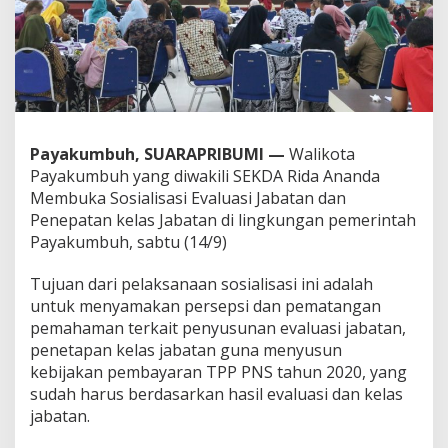
e
n
e
t
a
p
a
n
Payakumbuh, SUARAPRIBUMI —
Walikota
K
Payakumbuh yang diwakili SEKDA Rida Ananda
e
l
Membuka Sosialisasi Evaluasi Jabatan dan
a
Penepatan kelas Jabatan di lingkungan pemerintah
s
Payakumbuh, sabtu (14/9)
J
a
Tujuan dari pelaksanaan sosialisasi ini adalah
b
a
untuk menyamakan persepsi dan pematangan
t
pemahaman terkait penyusunan evaluasi jabatan,
a
penetapan kelas jabatan guna menyusun
n
kebijakan pembayaran TPP PNS tahun 2020, yang
sudah harus berdasarkan hasil evaluasi dan kelas
jabatan.