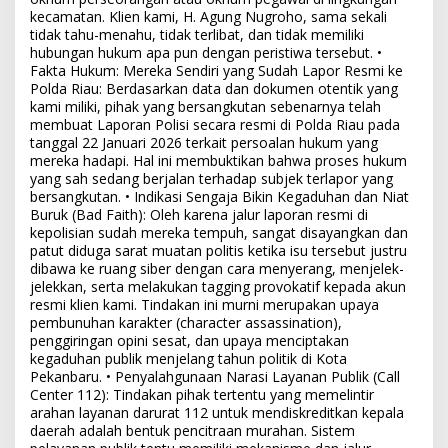
kecamatan. Klien kami, H. Agung Nugroho, sama sekali
tidak tahu-menahu, tidak terlibat, dan tidak memiliki
hubungan hukum apa pun dengan peristiwa tersebut. •
Fakta Hukum: Mereka Sendiri yang Sudah Lapor Resmi ke
Polda Riau: Berdasarkan data dan dokumen otentik yang
kami miliki, pihak yang bersangkutan sebenarnya telah
membuat Laporan Polisi secara resmi di Polda Riau pada
tanggal 22 Januari 2026 terkait persoalan hukum yang
mereka hadapi. Hal ini membuktikan bahwa proses hukum
yang sah sedang berjalan terhadap subjek terlapor yang
bersangkutan. • Indikasi Sengaja Bikin Kegaduhan dan Niat
Buruk (Bad Faith): Oleh karena jalur laporan resmi di
kepolisian sudah mereka tempuh, sangat disayangkan dan
patut diduga sarat muatan politis ketika isu tersebut justru
dibawa ke ruang siber dengan cara menyerang, menjelek-
jelekkan, serta melakukan tagging provokatif kepada akun
resmi klien kami. Tindakan ini murni merupakan upaya
pembunuhan karakter (character assassination),
penggiringan opini sesat, dan upaya menciptakan
kegaduhan publik menjelang tahun politik di Kota
Pekanbaru. • Penyalahgunaan Narasi Layanan Publik (Call
Center 112): Tindakan pihak tertentu yang memelintir
arahan layanan darurat 112 untuk mendiskreditkan kepala
daerah adalah bentuk pencitraan murahan. Sistem