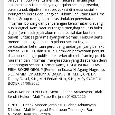
pelayanan publik tentu memiliki mekanisme dan jalur
instansi teknis tersendiri yang berjalan sesuai prosedur,
bukan untuk dijadikan alat provokasi di media sosial. •
Peringatan Keras dan Langkah Hukum Lanjutan: Law Firm
Boxer Group mengecam keras tindakan penyebaran
informasi bohong dan penyerangan kehormatan di ruang
publik digital. Kami saat ini tengah mengkaji seluruh bukti
digital (termasuk jejak akun media sosial dan konten
terkait) untuk segera melayangkan Somasi Terbuka serta
menempuh langkah hukum pidana secara tegas
berdasarkan ketentuan perundang-undangan yang berlaku,
termasuk UU ITE dan KUHP. Demikian pernyataan pers ini
disampaikan agar publik tidak terkecoh oleh framing politik
murahan dan informasi menyesatkan yang disebarkan demi
kepentingan sesaat. Hormat Kami, TIM ADVOKASI LAW
FIRM BOXER GROUP (Penerima Kuasa H. Agung Nugroho,
S.E., M.MM) Dr. Azzuhri Al Bajuri, S.HI., M.HI., CPL Dr.
Denny Dasril, S.H., M.H Ferlan Niko, S.HI., M.Sy SYAHRUL
BOXER
01/08/2026
Kasus Korupsi TPPU,CIC Menilai Febrie Ardiansyah Tidak
Sendiri Hukum Mati Tetap Berjalan
01/08/2026
DPP CIC Desak Mantan Jampidsus Febrie Adriansyah
Dihukum Mati Menyusul Penetapan Tersangka Baru
Nurman Herin
31/07/2026