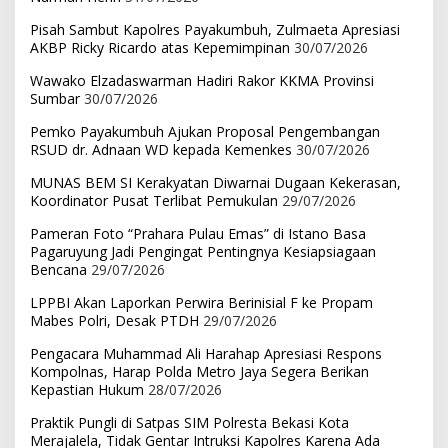
Pisah Sambut Kapolres Payakumbuh, Zulmaeta Apresiasi
AKBP Ricky Ricardo atas Kepemimpinan
30/07/2026
Wawako Elzadaswarman Hadiri Rakor KKMA Provinsi
Sumbar
30/07/2026
Pemko Payakumbuh Ajukan Proposal Pengembangan
RSUD dr. Adnaan WD kepada Kemenkes
30/07/2026
MUNAS BEM SI Kerakyatan Diwarnai Dugaan Kekerasan,
Koordinator Pusat Terlibat Pemukulan
29/07/2026
Pameran Foto “Prahara Pulau Emas” di Istano Basa
Pagaruyung Jadi Pengingat Pentingnya Kesiapsiagaan
Bencana
29/07/2026
LPPBI Akan Laporkan Perwira Berinisial F ke Propam
Mabes Polri, Desak PTDH
29/07/2026
Pengacara Muhammad Ali Harahap Apresiasi Respons
Kompolnas, Harap Polda Metro Jaya Segera Berikan
Kepastian Hukum
28/07/2026
Praktik Pungli di Satpas SIM Polresta Bekasi Kota
Merajalela, Tidak Gentar Intruksi Kapolres Karena Ada