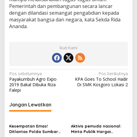
Pemerintah dan pembangunan secara lancar
dengan dilandasi semangat pengabdian kepada
masyarakat bangsa dan negara, kata Sekda Rida
Ananda.
Ikuti Kami
N
Pos sebelumnya
Pos berikutnya
Payakumbuh Agro Expo
KPA Goes To School Hadir
a
2019 Bakal Dibuka Riza
Di SMK Kosgoro Lokasi 2
v
Falepi
i
Jangan Lewatkan
g
a
s
Kesempatan Emas!
Aktivis pemuda nasional:
Ditlantas Polda Sumbar
Minta Publik Hargai
i
Ajak Masyarakat
Permintaan Maaf Parisman