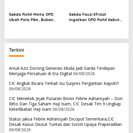
p
Manfaatkan Program
Ihwan, Fokus pada Kinerja
Pemutihan PKB 2026
DPRD Riau
o
Sekda Rohil Minta OPD
Sekda Fauzi Efrizal
Ubah Pola Pikir, Bukan
Ingatkan OPD Rohil Kebut
s
Sekadar Habiskan
Administrasi Gaji ke-13
Anggaran
Terkini
Arisal Aziz Dorong Generasi Muda Jadi Garda Terdepan
Menjaga Persatuan di Era Digital
06/08/2026
CIC Angkat Bicara Terkait Isu Surpres Pergantian Kapolri?
06/08/2026
CIC Menelisik Jejak Pusaran Bisnis Febrie Adriansyah – Don
Ritto Dan Tiga Saham Haji Isam, CIC Desak Tim 9 Ungkap
Keterlibatan Haji Isam
06/08/2026
Status Jaksa Febrie Adriansyah Dicopot Sementara,CIC
Desak Kasus Diusut Tuntas dan Soroti Upaya Praperadilan
06/08/2026