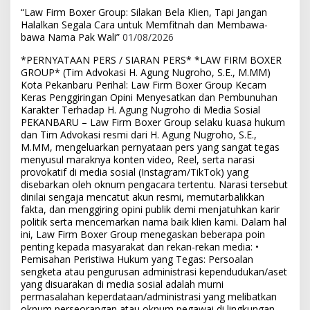
“Law Firm Boxer Group: Silakan Bela Klien, Tapi Jangan
Halalkan Segala Cara untuk Memfitnah dan Membawa-
bawa Nama Pak Wali”
01/08/2026
*PERNYATAAN PERS / SIARAN PERS* *LAW FIRM BOXER
GROUP* (Tim Advokasi H. Agung Nugroho, S.E., M.MM)
Kota Pekanbaru Perihal: Law Firm Boxer Group Kecam
Keras Penggiringan Opini Menyesatkan dan Pembunuhan
Karakter Terhadap H. Agung Nugroho di Media Sosial
PEKANBARU – Law Firm Boxer Group selaku kuasa hukum
dan Tim Advokasi resmi dari H. Agung Nugroho, S.E.,
M.MM, mengeluarkan pernyataan pers yang sangat tegas
menyusul maraknya konten video, Reel, serta narasi
provokatif di media sosial (Instagram/TikTok) yang
disebarkan oleh oknum pengacara tertentu. Narasi tersebut
dinilai sengaja mencatut akun resmi, memutarbalikkan
fakta, dan menggiring opini publik demi menjatuhkan karir
politik serta mencemarkan nama baik klien kami. Dalam hal
ini, Law Firm Boxer Group menegaskan beberapa poin
penting kepada masyarakat dan rekan-rekan media: •
Pemisahan Peristiwa Hukum yang Tegas: Persoalan
sengketa atau pengurusan administrasi kependudukan/aset
yang disuarakan di media sosial adalah murni
permasalahan keperdataan/administrasi yang melibatkan
oknum perseorangan atau oknum pegawai di lingkungan