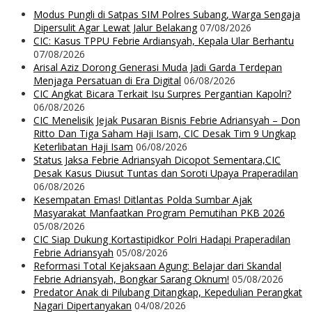
Modus Pungli di Satpas SIM Polres Subang, Warga Sengaja
Dipersulit Agar Lewat Jalur Belakang
07/08/2026
CIC: Kasus TPPU Febrie Ardiansyah, Kepala Ular Berhantu
07/08/2026
Arisal Aziz Dorong Generasi Muda Jadi Garda Terdepan
Menjaga Persatuan di Era Digital
06/08/2026
CIC Angkat Bicara Terkait Isu Surpres Pergantian Kapolri?
06/08/2026
CIC Menelisik Jejak Pusaran Bisnis Febrie Adriansyah – Don
Ritto Dan Tiga Saham Haji Isam, CIC Desak Tim 9 Ungkap
Keterlibatan Haji Isam
06/08/2026
Status Jaksa Febrie Adriansyah Dicopot Sementara,CIC
Desak Kasus Diusut Tuntas dan Soroti Upaya Praperadilan
06/08/2026
Kesempatan Emas! Ditlantas Polda Sumbar Ajak
Masyarakat Manfaatkan Program Pemutihan PKB 2026
05/08/2026
CIC Siap Dukung Kortastipidkor Polri Hadapi Praperadilan
Febrie Adriansyah
05/08/2026
Reformasi Total Kejaksaan Agung: Belajar dari Skandal
Febrie Adriansyah, Bongkar Sarang Oknum!
05/08/2026
Predator Anak di Pilubang Ditangkap, Kepedulian Perangkat
Nagari Dipertanyakan
04/08/2026