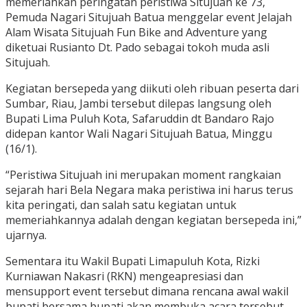
memeriahkan peringatan peristiwa Situjuah ke 73,
Pemuda Nagari Situjuah Batua menggelar event Jelajah
Alam Wisata Situjuah Fun Bike and Adventure yang
diketuai Rusianto Dt. Pado sebagai tokoh muda asli
Situjuah.
Kegiatan bersepeda yang diikuti oleh ribuan peserta dari
Sumbar, Riau, Jambi tersebut dilepas langsung oleh
Bupati Lima Puluh Kota, Safaruddin dt Bandaro Rajo
didepan kantor Wali Nagari Situjuah Batua, Minggu
(16/1).
“Peristiwa Situjuah ini merupakan moment rangkaian
sejarah hari Bela Negara maka peristiwa ini harus terus
kita peringati, dan salah satu kegiatan untuk
memeriahkannya adalah dengan kegiatan bersepeda ini,”
ujarnya.
Sementara itu Wakil Bupati Limapuluh Kota, Rizki
Kurniawan Nakasri (RKN) mengeapresiasi dan
mensupport event tersebut dimana rencana awal wakil
bupati bersama bupati akan membuka acara tersebut