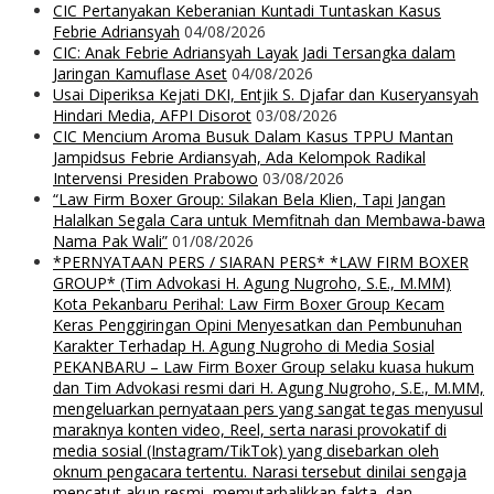
CIC Pertanyakan Keberanian Kuntadi Tuntaskan Kasus
Febrie Adriansyah
04/08/2026
CIC: Anak Febrie Adriansyah Layak Jadi Tersangka dalam
Jaringan Kamuflase Aset
04/08/2026
Usai Diperiksa Kejati DKI, Entjik S. Djafar dan Kuseryansyah
Hindari Media, AFPI Disorot
03/08/2026
CIC Mencium Aroma Busuk Dalam Kasus TPPU Mantan
Jampidsus Febrie Ardiansyah, Ada Kelompok Radikal
Intervensi Presiden Prabowo
03/08/2026
“Law Firm Boxer Group: Silakan Bela Klien, Tapi Jangan
Halalkan Segala Cara untuk Memfitnah dan Membawa-bawa
Nama Pak Wali”
01/08/2026
*PERNYATAAN PERS / SIARAN PERS* *LAW FIRM BOXER
GROUP* (Tim Advokasi H. Agung Nugroho, S.E., M.MM)
Kota Pekanbaru Perihal: Law Firm Boxer Group Kecam
Keras Penggiringan Opini Menyesatkan dan Pembunuhan
Karakter Terhadap H. Agung Nugroho di Media Sosial
PEKANBARU – Law Firm Boxer Group selaku kuasa hukum
dan Tim Advokasi resmi dari H. Agung Nugroho, S.E., M.MM,
mengeluarkan pernyataan pers yang sangat tegas menyusul
maraknya konten video, Reel, serta narasi provokatif di
media sosial (Instagram/TikTok) yang disebarkan oleh
oknum pengacara tertentu. Narasi tersebut dinilai sengaja
mencatut akun resmi, memutarbalikkan fakta, dan