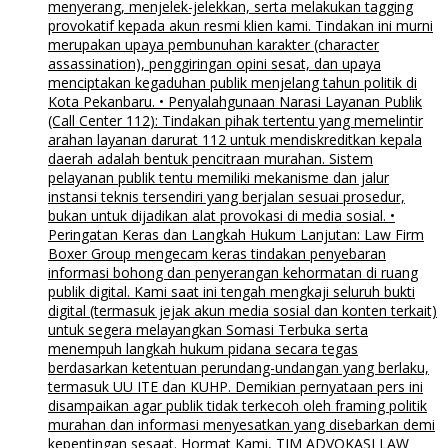
menyerang, menjelek-jelekkan, serta melakukan tagging
provokatif kepada akun resmi klien kami. Tindakan ini murni
merupakan upaya pembunuhan karakter (character
assassination), penggiringan opini sesat, dan upaya
menciptakan kegaduhan publik menjelang tahun politik di
Kota Pekanbaru. • Penyalahgunaan Narasi Layanan Publik
(Call Center 112): Tindakan pihak tertentu yang memelintir
arahan layanan darurat 112 untuk mendiskreditkan kepala
daerah adalah bentuk pencitraan murahan. Sistem
pelayanan publik tentu memiliki mekanisme dan jalur
instansi teknis tersendiri yang berjalan sesuai prosedur,
bukan untuk dijadikan alat provokasi di media sosial. •
Peringatan Keras dan Langkah Hukum Lanjutan: Law Firm
Boxer Group mengecam keras tindakan penyebaran
informasi bohong dan penyerangan kehormatan di ruang
publik digital. Kami saat ini tengah mengkaji seluruh bukti
digital (termasuk jejak akun media sosial dan konten terkait)
untuk segera melayangkan Somasi Terbuka serta
menempuh langkah hukum pidana secara tegas
berdasarkan ketentuan perundang-undangan yang berlaku,
termasuk UU ITE dan KUHP. Demikian pernyataan pers ini
disampaikan agar publik tidak terkecoh oleh framing politik
murahan dan informasi menyesatkan yang disebarkan demi
kepentingan sesaat. Hormat Kami, TIM ADVOKASI LAW