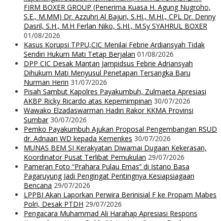
FIRM BOXER GROUP (Penerima Kuasa H. Agung Nugroho,
S.E., M.MM) Dr. Azzuhri Al Bajuri, S.HI., M.HI., CPL Dr. Denny
Dasril, S.H., M.H Ferlan Niko, S.HI., M.Sy SYAHRUL BOXER
01/08/2026
Kasus Korupsi TPPU,CIC Menilai Febrie Ardiansyah Tidak
Sendiri Hukum Mati Tetap Berjalan
01/08/2026
DPP CIC Desak Mantan Jampidsus Febrie Adriansyah
Dihukum Mati Menyusul Penetapan Tersangka Baru
Nurman Herin
31/07/2026
Pisah Sambut Kapolres Payakumbuh, Zulmaeta Apresiasi
AKBP Ricky Ricardo atas Kepemimpinan
30/07/2026
Wawako Elzadaswarman Hadiri Rakor KKMA Provinsi
Sumbar
30/07/2026
Pemko Payakumbuh Ajukan Proposal Pengembangan RSUD
dr. Adnaan WD kepada Kemenkes
30/07/2026
MUNAS BEM SI Kerakyatan Diwarnai Dugaan Kekerasan,
Koordinator Pusat Terlibat Pemukulan
29/07/2026
Pameran Foto “Prahara Pulau Emas” di Istano Basa
Pagaruyung Jadi Pengingat Pentingnya Kesiapsiagaan
Bencana
29/07/2026
LPPBI Akan Laporkan Perwira Berinisial F ke Propam Mabes
Polri, Desak PTDH
29/07/2026
Pengacara Muhammad Ali Harahap Apresiasi Respons