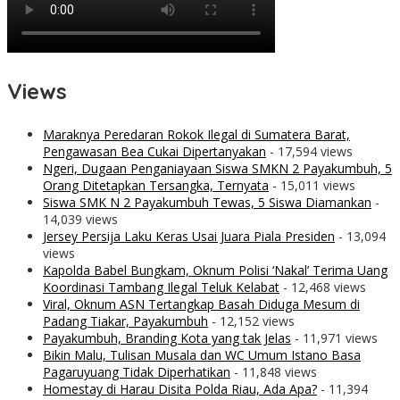
Views
Maraknya Peredaran Rokok Ilegal di Sumatera Barat,
Pengawasan Bea Cukai Dipertanyakan
- 17,594 views
Ngeri, Dugaan Penganiayaan Siswa SMKN 2 Payakumbuh, 5
Orang Ditetapkan Tersangka, Ternyata
- 15,011 views
Siswa SMK N 2 Payakumbuh Tewas, 5 Siswa Diamankan
-
14,039 views
Jersey Persija Laku Keras Usai Juara Piala Presiden
- 13,094
views
Kapolda Babel Bungkam, Oknum Polisi ‘Nakal’ Terima Uang
Koordinasi Tambang Ilegal Teluk Kelabat
- 12,468 views
Viral, Oknum ASN Tertangkap Basah Diduga Mesum di
Padang Tiakar, Payakumbuh
- 12,152 views
Payakumbuh, Branding Kota yang tak Jelas
- 11,971 views
Bikin Malu, Tulisan Musala dan WC Umum Istano Basa
Pagaruyuang Tidak Diperhatikan
- 11,848 views
Homestay di Harau Disita Polda Riau, Ada Apa?
- 11,394