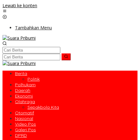
Lewati ke konten
Tambahkan Menu
Berita
Politik
Polhukam
Daerah
Ekonomi
Olahraga
Sepakbola Kita
Otomatif
Nasional
Video Pos
Galeri Pos
DPRD