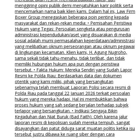
menggiring opini publik demi menjatuhkan karir politik serta
mencemarkan nama baik klien kami. Dalam hal ini, Law Firm
Boxer Group menegaskan beberapa poin penting kepada
masyarakat dan rekan-rekan media: • Pemisahan Peristiwa
Hukum yang Tegas: Persoalan sengketa atau pengurusan
administrasi kependudukan/aset yang disuarakan di media
sosial adalah murni permasalahan keperdataan/administrasi
yang melibatkan oknum perseorangan atau oknum pegawai
di lingkungan kecamatan. Klien kami, H. Agung Nugroho,
sama sekali tidak tahu-menahu, tidak terlibat, dan tidak
memiliki hubungan hukum apa pun dengan peristiwa
tersebut. • Fakta Hukum: Mereka Sendiri yang Sudah Lapor
Resmi ke Polda Riau: Berdasarkan data dan dokumen
otentik yang kami miliki, pihak yang bersangkutan
sebenarnya telah membuat Laporan Polisi secara resmi di
Polda Riau pada tanggal 22 Januari 2026 terkait persoalan
hukum yang mereka hadapi. Hal ini membuktikan bahwa
proses hukum yang sah sedang berjalan terhadap subjek
terlapor yang bersangkutan. • Indikasi Sengaja Bikin
Kegaduhan dan Niat Buruk (Bad Faith): Oleh karena jalur
laporan resmi di kepolisian sudah mereka tempuh, sangat
disayangkan dan patut diduga sarat muatan politis ketika isu
tersebut justru dibawa ke ruang siber dengan cara