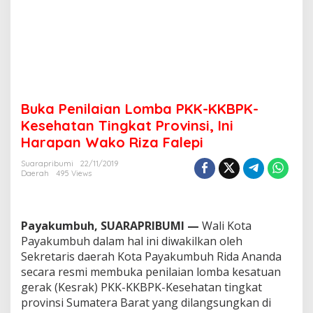
K
-
K
K
B
P
K
-
Buka Penilaian Lomba PKK-KKBPK-
K
e
Kesehatan Tingkat Provinsi, Ini
s
Harapan Wako Riza Falepi
e
h
Suarapribumi
22/11/2019
a
Daerah
495 Views
t
a
n
T
Payakumbuh, SUARAPRIBUMI —
Wali Kota
i
Payakumbuh dalam hal ini diwakilkan oleh
n
Sekretaris daerah Kota Payakumbuh Rida Ananda
g
secara resmi membuka penilaian lomba kesatuan
k
a
gerak (Kesrak) PKK-KKBPK-Kesehatan tingkat
t
provinsi Sumatera Barat yang dilangsungkan di
P