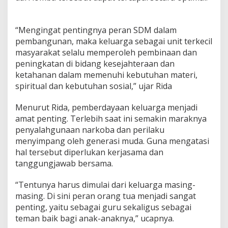
a
F
a
“Mengingat pentingnya peran SDM dalam
l
pembangunan, maka keluarga sebagai unit terkecil
e
masyarakat selalu memperoleh pembinaan dan
p
peningkatan di bidang kesejahteraan dan
i
ketahanan dalam memenuhi kebutuhan materi,
spiritual dan kebutuhan sosial,” ujar Rida
Menurut Rida, pemberdayaan keluarga menjadi
amat penting. Terlebih saat ini semakin maraknya
penyalahgunaan narkoba dan perilaku
menyimpang oleh generasi muda. Guna mengatasi
hal tersebut diperlukan kerjasama dan
tanggungjawab bersama.
“Tentunya harus dimulai dari keluarga masing-
masing. Di sini peran orang tua menjadi sangat
penting, yaitu sebagai guru sekaligus sebagai
teman baik bagi anak-anaknya,” ucapnya.