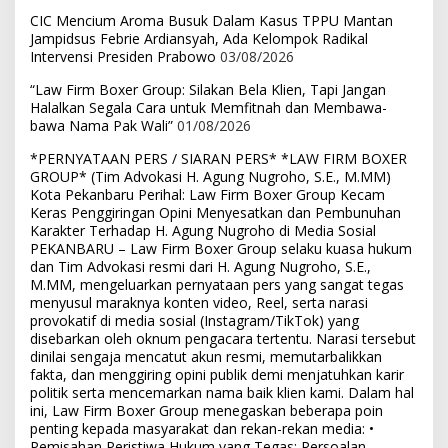
CIC Mencium Aroma Busuk Dalam Kasus TPPU Mantan
Jampidsus Febrie Ardiansyah, Ada Kelompok Radikal
Intervensi Presiden Prabowo
03/08/2026
“Law Firm Boxer Group: Silakan Bela Klien, Tapi Jangan
Halalkan Segala Cara untuk Memfitnah dan Membawa-
bawa Nama Pak Wali”
01/08/2026
*PERNYATAAN PERS / SIARAN PERS* *LAW FIRM BOXER
GROUP* (Tim Advokasi H. Agung Nugroho, S.E., M.MM)
Kota Pekanbaru Perihal: Law Firm Boxer Group Kecam
Keras Penggiringan Opini Menyesatkan dan Pembunuhan
Karakter Terhadap H. Agung Nugroho di Media Sosial
PEKANBARU – Law Firm Boxer Group selaku kuasa hukum
dan Tim Advokasi resmi dari H. Agung Nugroho, S.E.,
M.MM, mengeluarkan pernyataan pers yang sangat tegas
menyusul maraknya konten video, Reel, serta narasi
provokatif di media sosial (Instagram/TikTok) yang
disebarkan oleh oknum pengacara tertentu. Narasi tersebut
dinilai sengaja mencatut akun resmi, memutarbalikkan
fakta, dan menggiring opini publik demi menjatuhkan karir
politik serta mencemarkan nama baik klien kami. Dalam hal
ini, Law Firm Boxer Group menegaskan beberapa poin
penting kepada masyarakat dan rekan-rekan media: •
Pemisahan Peristiwa Hukum yang Tegas: Persoalan