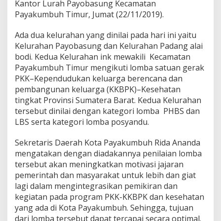
Kantor Lurah Payobasung Kecamatan
r
Payakumbuh Timur, Jumat (22/11/2019).
o
v
i
Ada dua kelurahan yang dinilai pada hari ini yaitu
n
Kelurahan Payobasung dan Kelurahan Padang alai
s
bodi. Kedua Kelurahan ink mewakili Kecamatan
i
Payakumbuh Timur mengikuti lomba satuan gerak
,
PKK–Kependudukan keluarga berencana dan
I
n
pembangunan keluarga (KKBPK)–Kesehatan
i
tingkat Provinsi Sumatera Barat. Kedua Kelurahan
H
tersebut dinilai dengan kategori lomba PHBS dan
a
LBS serta kategori lomba posyandu.
r
a
p
Sekretaris Daerah Kota Payakumbuh Rida Ananda
a
mengatakan dengan diadakannya penilaian lomba
n
tersebut akan meningkatkan motivasi jajaran
W
pemerintah dan masyarakat untuk lebih dan giat
a
k
lagi dalam mengintegrasikan pemikiran dan
o
kegiatan pada program PKK-KKBPK dan kesehatan
R
yang ada di Kota Payakumbuh. Sehingga, tujuan
i
dari lomba tersebut dapat tercapai secara optimal.
z