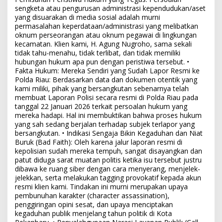
sengketa atau pengurusan administrasi kependudukan/aset
yang disuarakan di media sosial adalah murni
permasalahan keperdataan/administrasi yang melibatkan
oknum perseorangan atau oknum pegawai di lingkungan
kecamatan. Klien kami, H. Agung Nugroho, sama sekali
tidak tahu-menahu, tidak terlibat, dan tidak memiliki
hubungan hukum apa pun dengan peristiwa tersebut. •
Fakta Hukum: Mereka Sendiri yang Sudah Lapor Resmi ke
Polda Riau: Berdasarkan data dan dokumen otentik yang
kami miliki, pihak yang bersangkutan sebenarnya telah
membuat Laporan Polisi secara resmi di Polda Riau pada
tanggal 22 Januari 2026 terkait persoalan hukum yang
mereka hadapi. Hal ini membuktikan bahwa proses hukum
yang sah sedang berjalan terhadap subjek terlapor yang
bersangkutan. • Indikasi Sengaja Bikin Kegaduhan dan Niat
Buruk (Bad Faith): Oleh karena jalur laporan resmi di
kepolisian sudah mereka tempuh, sangat disayangkan dan
patut diduga sarat muatan politis ketika isu tersebut justru
dibawa ke ruang siber dengan cara menyerang, menjelek-
jelekkan, serta melakukan tagging provokatif kepada akun
resmi klien kami. Tindakan ini murni merupakan upaya
pembunuhan karakter (character assassination),
penggiringan opini sesat, dan upaya menciptakan
kegaduhan publik menjelang tahun politik di Kota