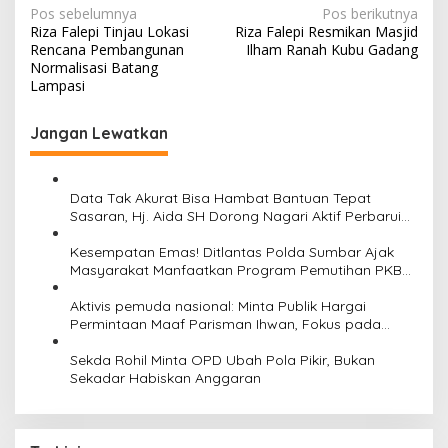
N
Pos sebelumnya
Pos berikutnya
Riza Falepi Tinjau Lokasi
Riza Falepi Resmikan Masjid
a
Rencana Pembangunan
Ilham Ranah Kubu Gadang
v
Normalisasi Batang
Lampasi
i
g
Jangan Lewatkan
a
s
Data Tak Akurat Bisa Hambat Bantuan Tepat
i
Sasaran, Hj. Aida SH Dorong Nagari Aktif Perbarui
Data Warga
p
Kesempatan Emas! Ditlantas Polda Sumbar Ajak
o
Masyarakat Manfaatkan Program Pemutihan PKB
2026
s
Aktivis pemuda nasional: Minta Publik Hargai
Permintaan Maaf Parisman Ihwan, Fokus pada
Kinerja DPRD Riau
Sekda Rohil Minta OPD Ubah Pola Pikir, Bukan
Sekadar Habiskan Anggaran