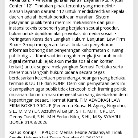
Pekanbaru. • Penyalahgunaan Narasi Layanan Publik (Call
Center 112): Tindakan pihak tertentu yang memelintir
arahan layanan darurat 112 untuk mendiskreditkan kepala
daerah adalah bentuk pencitraan murahan. Sistem
pelayanan publik tentu memiliki mekanisme dan jalur
instansi teknis tersendiri yang berjalan sesuai prosedur,
bukan untuk dijadikan alat provokasi di media sosial. •
Peringatan Keras dan Langkah Hukum Lanjutan: Law Firm
Boxer Group mengecam keras tindakan penyebaran
informasi bohong dan penyerangan kehormatan di ruang
publik digital. Kami saat ini tengah mengkaji seluruh bukti
digital (termasuk jejak akun media sosial dan konten
terkait) untuk segera melayangkan Somasi Terbuka serta
menempuh langkah hukum pidana secara tegas
berdasarkan ketentuan perundang-undangan yang berlaku,
termasuk UU ITE dan KUHP. Demikian pernyataan pers ini
disampaikan agar publik tidak terkecoh oleh framing politik
murahan dan informasi menyesatkan yang disebarkan demi
kepentingan sesaat. Hormat Kami, TIM ADVOKASI LAW
FIRM BOXER GROUP (Penerima Kuasa H. Agung Nugroho,
S.E., M.MM) Dr. Azzuhri Al Bajuri, S.HI., M.HI., CPL Dr.
Denny Dasril, S.H., M.H Ferlan Niko, S.HI., M.Sy SYAHRUL
BOXER
01/08/2026
Kasus Korupsi TPPU,CIC Menilai Febrie Ardiansyah Tidak
Sendiri Hukum Mati Tetap Berjalan
01/08/2026