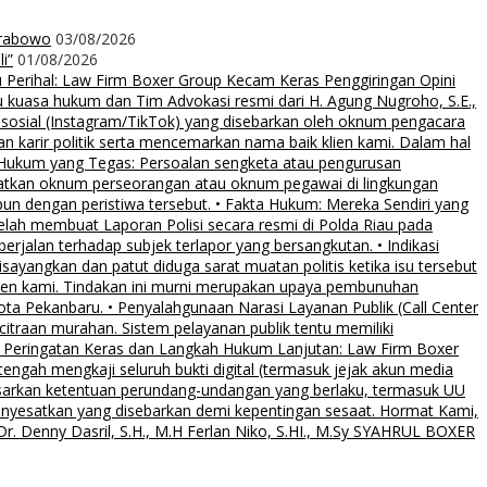
Prabowo
03/08/2026
i”
01/08/2026
rihal: Law Firm Boxer Group Kecam Keras Penggiringan Opini
uasa hukum dan Tim Advokasi resmi dari H. Agung Nugroho, S.E.,
 sosial (Instagram/TikTok) yang disebarkan oleh oknum pengacara
an karir politik serta mencemarkan nama baik klien kami. Dalam hal
 Hukum yang Tegas: Persoalan sengketa atau pengurusan
ibatkan oknum perseorangan atau oknum pegawai di lingkungan
pun dengan peristiwa tersebut. • Fakta Hukum: Mereka Sendiri yang
elah membuat Laporan Polisi secara resmi di Polda Riau pada
rjalan terhadap subjek terlapor yang bersangkutan. • Indikasi
sayangkan dan patut diduga sarat muatan politis ketika isu tersebut
klien kami. Tindakan ini murni merupakan upaya pembunuhan
Kota Pekanbaru. • Penyalahgunaan Narasi Layanan Publik (Call Center
citraan murahan. Sistem pelayanan publik tentu memiliki
al. • Peringatan Keras dan Langkah Hukum Lanjutan: Law Firm Boxer
ngah mengkaji seluruh bukti digital (termasuk jejak akun media
asarkan ketentuan perundang-undangan yang berlaku, termasuk UU
menyesatkan yang disebarkan demi kepentingan sesaat. Hormat Kami,
. Denny Dasril, S.H., M.H Ferlan Niko, S.HI., M.Sy SYAHRUL BOXER