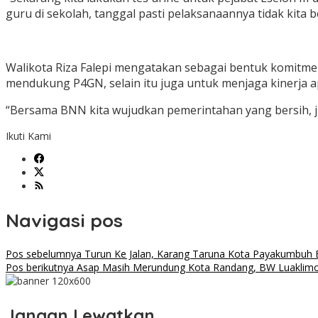
guru di sekolah, tanggal pasti pelaksanaannya tidak kita 
Walikota Riza Falepi mengatakan sebagai bentuk komitm
mendukung P4GN, selain itu juga untuk menjaga kinerja a
“Bersama BNN kita wujudkan pemerintahan yang bersih, ji
Ikuti Kami
Navigasi pos
Pos sebelumnya
Turun Ke Jalan, Karang Taruna Kota Payakumbuh Ba
Pos berikutnya
Asap Masih Merundung Kota Randang, BW Luaklim
Jangan Lewatkan