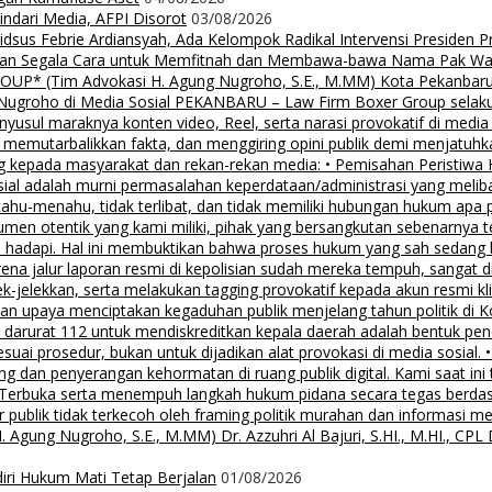
Hindari Media, AFPI Disorot
03/08/2026
us Febrie Ardiansyah, Ada Kelompok Radikal Intervensi Presiden 
lalkan Segala Cara untuk Memfitnah dan Membawa-bawa Nama Pak Wal
 (Tim Advokasi H. Agung Nugroho, S.E., M.MM) Kota Pekanbaru Pe
groho di Media Sosial PEKANBARU – Law Firm Boxer Group selaku k
sul maraknya konten video, Reel, serta narasi provokatif di media
i, memutarbalikkan fakta, dan menggiring opini publik demi menjatuhk
g kepada masyarakat dan rekan-rekan media: • Pemisahan Peristiwa
osial adalah murni permasalahan keperdataan/administrasi yang mel
tahu-menahu, tidak terlibat, dan tidak memiliki hubungan hukum apa 
men otentik yang kami miliki, pihak yang bersangkutan sebenarnya t
 hadapi. Hal ini membuktikan bahwa proses hukum yang sah sedang be
ena jalur laporan resmi di kepolisian sudah mereka tempuh, sangat di
ek-jelekkan, serta melakukan tagging provokatif kepada akun resmi 
, dan upaya menciptakan kegaduhan publik menjelang tahun politik di 
n darurat 112 untuk mendiskreditkan kepala daerah adalah bentuk pen
 sesuai prosedur, bukan untuk dijadikan alat provokasi di media sosi
an penyerangan kehormatan di ruang publik digital. Kami saat ini te
i Terbuka serta menempuh langkah hukum pidana secara tegas berd
 publik tidak terkecoh oleh framing politik murahan dan informasi 
 Nugroho, S.E., M.MM) Dr. Azzuhri Al Bajuri, S.HI., M.HI., CPL Dr
diri Hukum Mati Tetap Berjalan
01/08/2026