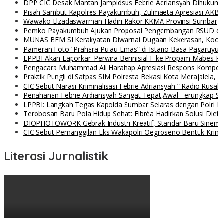
DPP CIC Desak Mantan Jampidsus Febrie Adriansyah Dihuku
Pisah Sambut Kapolres Payakumbuh, Zulmaeta Apresiasi AKB
Wawako Elzadaswarman Hadiri Rakor KKMA Provinsi Sumbar
Pemko Payakumbuh Ajukan Proposal Pengembangan RSUD 
MUNAS BEM SI Kerakyatan Diwarnai Dugaan Kekerasan, Koor
Pameran Foto “Prahara Pulau Emas” di Istano Basa Pagaruyu
LPPBI Akan Laporkan Perwira Berinisial F ke Propam Mabes 
Pengacara Muhammad Ali Harahap Apresiasi Respons Kompol
Praktik Pungli di Satpas SIM Polresta Bekasi Kota Merajalela,
CIC Sebut Narasi Kriminalisasi Febrie Adriansyah ” Radio Rus
Penahanan Febrie Ardiansyah Sangat Tepat,Awal Terungkap S
LPPBI: Langkah Tegas Kapolda Sumbar Selaras dengan Polri P
Terobosan Baru Pola Hidup Sehat: Fibréa Hadirkan Solusi Diet
DIOPHOTOWORK Gebrak Industri Kreatif, Standar Baru Sinemat
CIC Sebut Pemanggilan Eks Wakapolri Oegroseno Bentuk Krimi
Literasi Jurnalistik