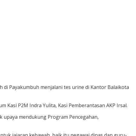
h di Payakumbuh menjalani tes urine di Kantor Balaikota
 Kasi P2M Indra Yulita, Kasi Pemberantasan AKP Irsal.
ntuk upaya mendukung Program Pencegahan,
untuk jajaran kebawah, baik itu pegawai dinas dan guru-