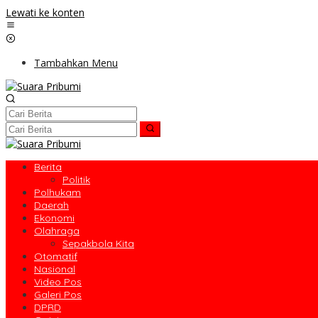
Lewati ke konten
Tambahkan Menu
Berita
Politik
Polhukam
Daerah
Ekonomi
Olahraga
Sepakbola Kita
Otomatif
Nasional
Video Pos
Galeri Pos
DPRD