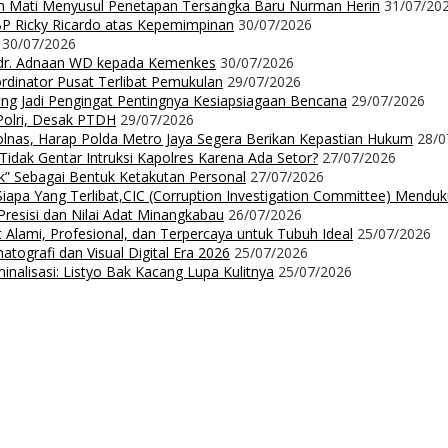
m Mati Menyusul Penetapan Tersangka Baru Nurman Herin
31/07/20
P Ricky Ricardo atas Kepemimpinan
30/07/2026
30/07/2026
dr. Adnaan WD kepada Kemenkes
30/07/2026
dinator Pusat Terlibat Pemukulan
29/07/2026
ng Jadi Pengingat Pentingnya Kesiapsiagaan Bencana
29/07/2026
Polri, Desak PTDH
29/07/2026
nas, Harap Polda Metro Jaya Segera Berikan Kepastian Hukum
28/0
 Tidak Gentar Intruksi Kapolres Karena Ada Setor?
27/07/2026
ak” Sebagai Bentuk Ketakutan Personal
27/07/2026
iapa Yang Terlibat,CIC (Corruption Investigation Committee) Mendu
resisi dan Nilai Adat Minangkabau
26/07/2026
 Alami, Profesional, dan Terpercaya untuk Tubuh Ideal
25/07/2026
ografi dan Visual Digital Era 2026
25/07/2026
nalisasi: Listyo Bak Kacang Lupa Kulitnya
25/07/2026