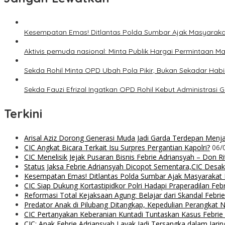
Kesempatan Emas! Ditlantas Polda Sumbar Ajak Masyarak
Aktivis pemuda nasional: Minta Publik Hargai Permintaan M
Sekda Rohil Minta OPD Ubah Pola Pikir, Bukan Sekadar Hab
Sekda Fauzi Efrizal Ingatkan OPD Rohil Kebut Administrasi Ga
Terkini
Arisal Aziz Dorong Generasi Muda Jadi Garda Terdepan Menjag
CIC Angkat Bicara Terkait Isu Surpres Pergantian Kapolri?
06/
CIC Menelisik Jejak Pusaran Bisnis Febrie Adriansyah – Don 
Status Jaksa Febrie Adriansyah Dicopot Sementara,CIC Desak
Kesempatan Emas! Ditlantas Polda Sumbar Ajak Masyaraka
CIC Siap Dukung Kortastipidkor Polri Hadapi Praperadilan Feb
Reformasi Total Kejaksaan Agung: Belajar dari Skandal Febr
Predator Anak di Pilubang Ditangkap, Kepedulian Perangkat 
CIC Pertanyakan Keberanian Kuntadi Tuntaskan Kasus Febrie
CIC: Anak Febrie Adriansyah Layak Jadi Tersangka dalam Jari