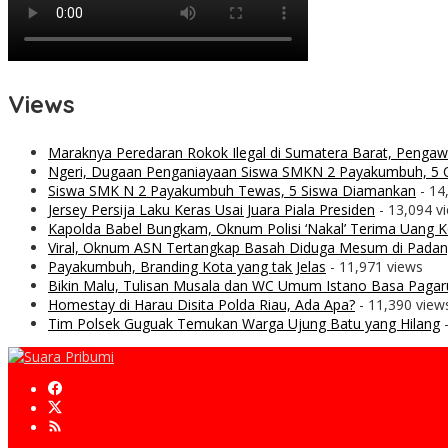
Views
Maraknya Peredaran Rokok Ilegal di Sumatera Barat, Penga
Ngeri, Dugaan Penganiayaan Siswa SMKN 2 Payakumbuh, 5 O
Siswa SMK N 2 Payakumbuh Tewas, 5 Siswa Diamankan
- 14
Jersey Persija Laku Keras Usai Juara Piala Presiden
- 13,094 v
Kapolda Babel Bungkam, Oknum Polisi ‘Nakal’ Terima Uang Ko
Viral, Oknum ASN Tertangkap Basah Diduga Mesum di Padan
Payakumbuh, Branding Kota yang tak Jelas
- 11,971 views
Bikin Malu, Tulisan Musala dan WC Umum Istano Basa Pagar
Homestay di Harau Disita Polda Riau, Ada Apa?
- 11,390 view
Tim Polsek Guguak Temukan Warga Ujung Batu yang Hilang
-