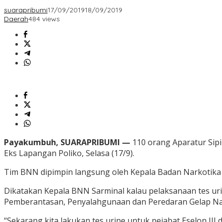
suarapribumi
17/09/2019
18/09/2019
Daerah
484 views
Payakumbuh, SUARAPRIBUMI —
110 orang Aparatur Sipi
Eks Lapangan Poliko, Selasa (17/9).
Tim BNN dipimpin langsung oleh Kepala Badan Narkotika 
Dikatakan Kepala BNN Sarminal kalau pelaksanaan tes 
Pemberantasan, Penyalahgunaan dan Peredaran Gelap Na
“Sekarang kita lakukan tes urine untuk pejabat Eselon III