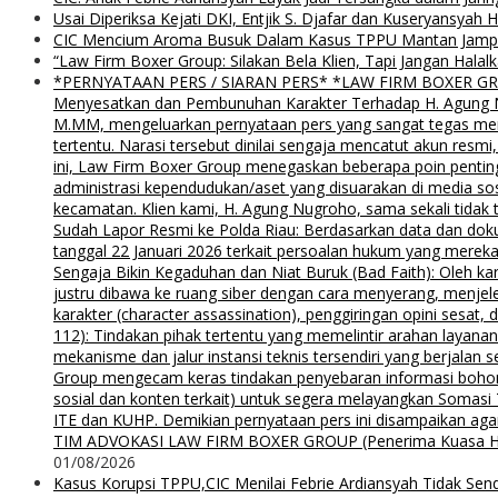
Usai Diperiksa Kejati DKI, Entjik S. Djafar dan Kuseryansyah 
CIC Mencium Aroma Busuk Dalam Kasus TPPU Mantan Jampids
“Law Firm Boxer Group: Silakan Bela Klien, Tapi Jangan Ha
*PERNYATAAN PERS / SIARAN PERS* *LAW FIRM BOXER GROUP*
Menyesatkan dan Pembunuhan Karakter Terhadap H. Agung Nu
M.MM, mengeluarkan pernyataan pers yang sangat tegas menyu
tertentu. Narasi tersebut dinilai sengaja mencatut akun resm
ini, Law Firm Boxer Group menegaskan beberapa poin pentin
administrasi kependudukan/aset yang disuarakan di media s
kecamatan. Klien kami, H. Agung Nugroho, sama sekali tidak 
Sudah Lapor Resmi ke Polda Riau: Berdasarkan data dan doku
tanggal 22 Januari 2026 terkait persoalan hukum yang mereka
Sengaja Bikin Kegaduhan dan Niat Buruk (Bad Faith): Oleh kar
justru dibawa ke ruang siber dengan cara menyerang, menjel
karakter (character assassination), penggiringan opini sesat
112): Tindakan pihak tertentu yang memelintir arahan layana
mekanisme dan jalur instansi teknis tersendiri yang berjalan
Group mengecam keras tindakan penyebaran informasi bohong d
sosial dan konten terkait) untuk segera melayangkan Somas
ITE dan KUHP. Demikian pernyataan pers ini disampaikan agar
TIM ADVOKASI LAW FIRM BOXER GROUP (Penerima Kuasa H. Agung
01/08/2026
Kasus Korupsi TPPU,CIC Menilai Febrie Ardiansyah Tidak Sen