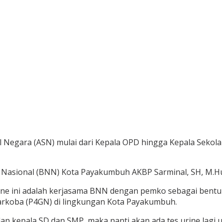
l Negara (ASN) mulai dari Kepala OPD hingga Kepala Sekola
Nasional (BNN) Kota Payakumbuh AKBP Sarminal, SH, M.Hum
urine ini adalah kerjasama BNN dengan pemko sebagai be
rkoba (P4GN) di lingkungan Kota Payakumbuh.
 dan kepala SD dan SMP, maka nanti akan ada tes urine lagi 