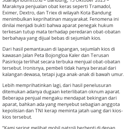
Suarapribumi.co.id – Bandung, 13 Oktober 2025 –
Maraknya penjualan obat keras seperti Tramadol,
Eximer, Dextro, dan Triex di wilayah Kota Bandung
menimbulkan keprihatinan masyarakat. Fenomena ini
dinilai menjadi bukti bahwa aparat penegak hukum
terkesan tutup mata terhadap peredaran obat-obatan
berbahaya yang dijual bebas di sejumlah kios.
Dari hasil pemantauan di lapangan, sejumlah kios di
kawasan Jalan Peta Bojongloa Kaler dan Terusan
Pasirkoja terlihat secara terbuka menjual obat-obatan
tersebut. Ironisnya, pembeli tidak hanya berasal dari
kalangan dewasa, tetapi juga anak-anak di bawah umur.
Lebih memprihatinkan lagi, dari hasil penelusuran
ditemukan adanya dugaan keterlibatan oknum aparat.
Beberapa penjual mengaku mendapat bekingan dari
aparat, bahkan ada yang menyebut sebagian anggota
kepolisian dan TNI kerap meminta jatah uang dari kios-
kios tersebut.
“Kami sering melihat mobil patroli berhenti di depan