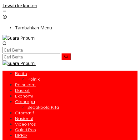
Lewati ke konten
Tambahkan Menu
Berita
Politik
Polhukam
Daerah
Ekonomi
Olahraga
Sepakbola Kita
Otomatif
Nasional
Video Pos
Galeri Pos
DPRD