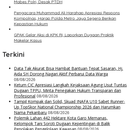
Mabes Polri, Desak PTDH
Pengacara Muhammad Ali Harahap Apresiasi Respons
Kompolnas, Harap Polda Metro Jaya Segera Berikan
Kepastian Hukum
GPAK Gelar Aksi di KPK RI, Laporkan Dugaan Praktik
Makelar Kasus
Terkini
Data Tak Akurat Bisa Hambat Bantuan Tepat Sasaran, Hj.
Aida SH Dorong Nagari Aktif Perbarui Data Warga
08/08/2026
Ketum CIC Apresiasi Langkah Kejaksaan Agung Usut Tuntas
Dugaan TPPU, Minta Penegakan Hukum Transparan dan
Profesional
08/08/2026
Tampil Kompak dan Solid, Skuad INAFA U10 Sabet Runner-
Up TopSkor National Championship 2026 dan Harumkan
Nama Pekanbaru
08/08/2026
Polemik Lahan 442 Hektare Kota Garo Memanas,
Kelompok Tani Soroti Dugaan Kepentingan di Balik
Penolakan Pengelolaan Kawasan
08/08/2026