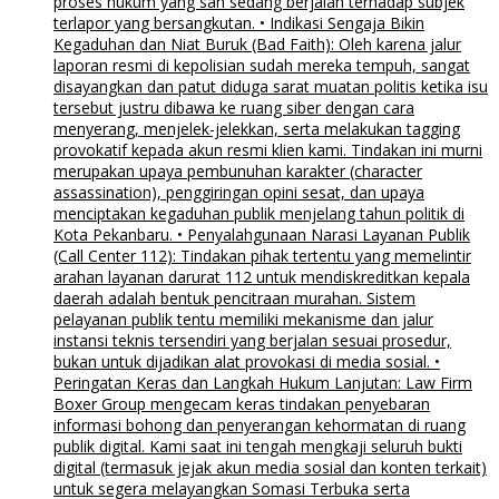
proses hukum yang sah sedang berjalan terhadap subjek
terlapor yang bersangkutan. • Indikasi Sengaja Bikin
Kegaduhan dan Niat Buruk (Bad Faith): Oleh karena jalur
laporan resmi di kepolisian sudah mereka tempuh, sangat
disayangkan dan patut diduga sarat muatan politis ketika isu
tersebut justru dibawa ke ruang siber dengan cara
menyerang, menjelek-jelekkan, serta melakukan tagging
provokatif kepada akun resmi klien kami. Tindakan ini murni
merupakan upaya pembunuhan karakter (character
assassination), penggiringan opini sesat, dan upaya
menciptakan kegaduhan publik menjelang tahun politik di
Kota Pekanbaru. • Penyalahgunaan Narasi Layanan Publik
(Call Center 112): Tindakan pihak tertentu yang memelintir
arahan layanan darurat 112 untuk mendiskreditkan kepala
daerah adalah bentuk pencitraan murahan. Sistem
pelayanan publik tentu memiliki mekanisme dan jalur
instansi teknis tersendiri yang berjalan sesuai prosedur,
bukan untuk dijadikan alat provokasi di media sosial. •
Peringatan Keras dan Langkah Hukum Lanjutan: Law Firm
Boxer Group mengecam keras tindakan penyebaran
informasi bohong dan penyerangan kehormatan di ruang
publik digital. Kami saat ini tengah mengkaji seluruh bukti
digital (termasuk jejak akun media sosial dan konten terkait)
untuk segera melayangkan Somasi Terbuka serta