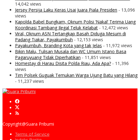
14,042 views
Jersey Persija Laku Keras Usai Juara Piala Presiden
- 13,096
views
Kapolda Babel Bungkam, Oknum Polisi ‘Nakal’ Terima Uang
Koordinasi Tambang Ilegal Teluk Kelabat
- 12,472 views
Viral, Oknum ASN Tertangkap Basah Diduga Mesum di
Padang Tiakar, Payakumbuh
- 12,153 views
Payakumbuh, Branding Kota yang tak Jelas
- 11,972 views
Bikin Malu, Tulisan Musala dan WC Umum Istano Basa
Pagaruyuang Tidak Diperhatikan
- 11,851 views
Homestay di Harau Disita Polda Riau, Ada Apa?
- 11,396
views
Tim Polsek Guguak Temukan Warga Ujung Batu yang Hilang
- 11,237 views
Copyright@Suara Pribumi
Terms of Service
Indeks Berita