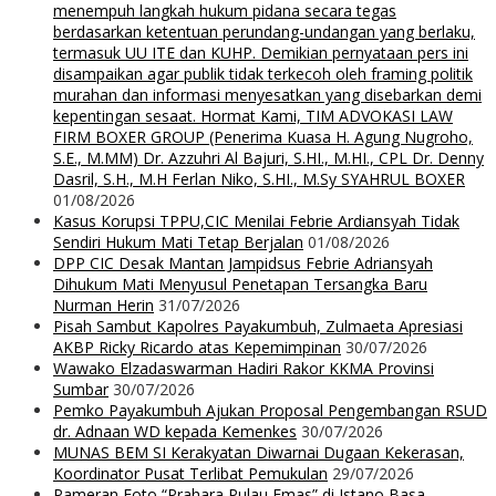
menempuh langkah hukum pidana secara tegas
berdasarkan ketentuan perundang-undangan yang berlaku,
termasuk UU ITE dan KUHP. Demikian pernyataan pers ini
disampaikan agar publik tidak terkecoh oleh framing politik
murahan dan informasi menyesatkan yang disebarkan demi
kepentingan sesaat. Hormat Kami, TIM ADVOKASI LAW
FIRM BOXER GROUP (Penerima Kuasa H. Agung Nugroho,
S.E., M.MM) Dr. Azzuhri Al Bajuri, S.HI., M.HI., CPL Dr. Denny
Dasril, S.H., M.H Ferlan Niko, S.HI., M.Sy SYAHRUL BOXER
01/08/2026
Kasus Korupsi TPPU,CIC Menilai Febrie Ardiansyah Tidak
Sendiri Hukum Mati Tetap Berjalan
01/08/2026
DPP CIC Desak Mantan Jampidsus Febrie Adriansyah
Dihukum Mati Menyusul Penetapan Tersangka Baru
Nurman Herin
31/07/2026
Pisah Sambut Kapolres Payakumbuh, Zulmaeta Apresiasi
AKBP Ricky Ricardo atas Kepemimpinan
30/07/2026
Wawako Elzadaswarman Hadiri Rakor KKMA Provinsi
Sumbar
30/07/2026
Pemko Payakumbuh Ajukan Proposal Pengembangan RSUD
dr. Adnaan WD kepada Kemenkes
30/07/2026
MUNAS BEM SI Kerakyatan Diwarnai Dugaan Kekerasan,
Koordinator Pusat Terlibat Pemukulan
29/07/2026
Pameran Foto “Prahara Pulau Emas” di Istano Basa