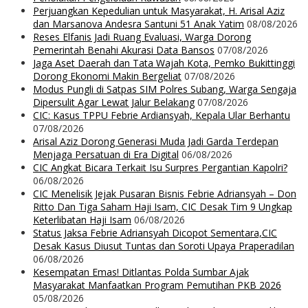
Perjuangkan Kepedulian untuk Masyarakat, H. Arisal Aziz
dan Marsanova Andesra Santuni 51 Anak Yatim
08/08/2026
Reses Elfanis Jadi Ruang Evaluasi, Warga Dorong
Pemerintah Benahi Akurasi Data Bansos
07/08/2026
Jaga Aset Daerah dan Tata Wajah Kota, Pemko Bukittinggi
Dorong Ekonomi Makin Bergeliat
07/08/2026
Modus Pungli di Satpas SIM Polres Subang, Warga Sengaja
Dipersulit Agar Lewat Jalur Belakang
07/08/2026
CIC: Kasus TPPU Febrie Ardiansyah, Kepala Ular Berhantu
07/08/2026
Arisal Aziz Dorong Generasi Muda Jadi Garda Terdepan
Menjaga Persatuan di Era Digital
06/08/2026
CIC Angkat Bicara Terkait Isu Surpres Pergantian Kapolri?
06/08/2026
CIC Menelisik Jejak Pusaran Bisnis Febrie Adriansyah – Don
Ritto Dan Tiga Saham Haji Isam, CIC Desak Tim 9 Ungkap
Keterlibatan Haji Isam
06/08/2026
Status Jaksa Febrie Adriansyah Dicopot Sementara,CIC
Desak Kasus Diusut Tuntas dan Soroti Upaya Praperadilan
06/08/2026
Kesempatan Emas! Ditlantas Polda Sumbar Ajak
Masyarakat Manfaatkan Program Pemutihan PKB 2026
05/08/2026