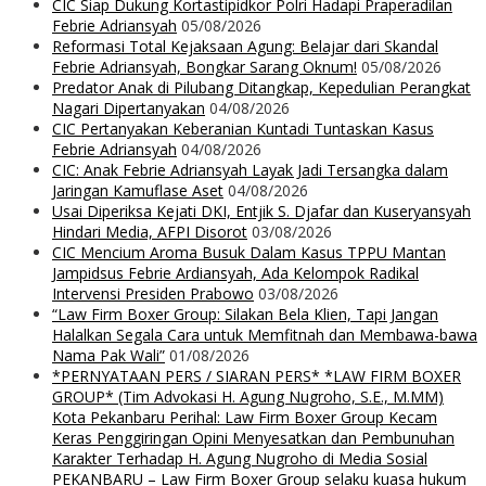
CIC Siap Dukung Kortastipidkor Polri Hadapi Praperadilan
Febrie Adriansyah
05/08/2026
Reformasi Total Kejaksaan Agung: Belajar dari Skandal
Febrie Adriansyah, Bongkar Sarang Oknum!
05/08/2026
Predator Anak di Pilubang Ditangkap, Kepedulian Perangkat
Nagari Dipertanyakan
04/08/2026
CIC Pertanyakan Keberanian Kuntadi Tuntaskan Kasus
Febrie Adriansyah
04/08/2026
CIC: Anak Febrie Adriansyah Layak Jadi Tersangka dalam
Jaringan Kamuflase Aset
04/08/2026
Usai Diperiksa Kejati DKI, Entjik S. Djafar dan Kuseryansyah
Hindari Media, AFPI Disorot
03/08/2026
CIC Mencium Aroma Busuk Dalam Kasus TPPU Mantan
Jampidsus Febrie Ardiansyah, Ada Kelompok Radikal
Intervensi Presiden Prabowo
03/08/2026
“Law Firm Boxer Group: Silakan Bela Klien, Tapi Jangan
Halalkan Segala Cara untuk Memfitnah dan Membawa-bawa
Nama Pak Wali”
01/08/2026
*PERNYATAAN PERS / SIARAN PERS* *LAW FIRM BOXER
GROUP* (Tim Advokasi H. Agung Nugroho, S.E., M.MM)
Kota Pekanbaru Perihal: Law Firm Boxer Group Kecam
Keras Penggiringan Opini Menyesatkan dan Pembunuhan
Karakter Terhadap H. Agung Nugroho di Media Sosial
PEKANBARU – Law Firm Boxer Group selaku kuasa hukum