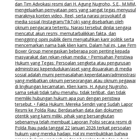
dan Tim Advokasi resmi dari H. Agung Nugroho, S.E., M.MM,
mengeluarkan pernyataan pers yang sangat tegas menyusul
maraknya konten video, Reel, serta narasi provokatif di
media sosial (Instagram/TikTok) yang disebarkan oleh
oknum pengacara tertentu. Narasi tersebut dinilai sengaja
mencatut akun resmi, memutarbalikkan fakta, dan
menggiring opini publik demi menjatuhkan karir politik serta
mencemarkan nama baik klien kami. Dalam hal ini, Law Firm
Boxer Group menegaskan beberapa poin penting kepada
masyarakat dan rekan-rekan media: • Pemisahan Peristiwa
Hukum yang Tegas: Persoalan sengketa atau pengurusan
administrasi kependudukan/aset yang disuarakan di media
sosial adalah murni permasalahan keperdataan/administrasi
yang melibatkan oknum perseorangan atau oknum pegawai
di lingkungan kecamatan. Klien kami, H. Agung Nugroho,
sama sekali tidak tahu-menahu, tidak terlibat, dan tidak
memiliki hubungan hukum apa pun dengan peristiwa
tersebut. • Fakta Hukum: Mereka Sendiri yang Sudah Lapor
Resmi ke Polda Riau: Berdasarkan data dan dokumen
otentik yang kami miliki, pihak yang bersangkutan
sebenarnya telah membuat Laporan Polisi secara resmi di
Polda Riau pada tanggal 22 Januari 2026 terkait persoalan
hukum yang mereka hadapi. Hal ini membuktikan bahwa