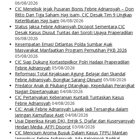
06/08/2026
CIC Menelisik Jejak Pusaran Bisnis Febrie Adriansyah – Don
Ritto Dan Tiga Saham Haji Isam, CIC Desak Tim 9 Ungkap
Keterlibatan Haji Isam
06/08/2026
Status Jaksa Febrie Adriansyah Dicopot Sementara,CIC
Desak Kasus Diusut Tuntas dan Soroti Upaya Praperadilan
06/08/2026
Kesempatan Emas! Ditlantas Polda Sumbar Ajak
Masyarakat Manfaatkan Program Pemutihan PKB 2026
05/08/2026
CIC Siap Dukung Kortastipidkor Polri Hadapi Praperadilan
Febrie Adriansyah
05/08/2026
Reformasi Total Kejaksaan Agung: Belajar dari Skandal
Febrie Adriansyah, Bongkar Sarang Oknum!
05/08/2026
Predator Anak di Pilubang Ditangkap, Kepedulian Perangkat
Nagari Dipertanyakan
04/08/2026
CIC Pertanyakan Keberanian Kuntadi Tuntaskan Kasus
Febrie Adriansyah
04/08/2026
CIC: Anak Febrie Adriansyah Layak Jadi Tersangka dalam
Jaringan Kamuflase Aset
04/08/2026
Usai Diperiksa Kejati DKI, Entjik S. Djafar dan Kuseryansyah
Hindari Media, AFPI Disorot
03/08/2026
CIC Mencium Aroma Busuk Dalam Kasus TPPU Mantan
Jampidsus Febrie Ardiansyah, Ada Kelompok Radikal