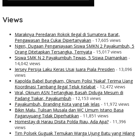
Views
Maraknya Peredaran Rokok Ilegal di Sumatera Barat,
Pengawasan Bea Cukai Dipertanyakan
- 17,605 views
Ngeri, Dugaan Penganiayaan Siswa SMKN 2 Payakumbuh, 5
Orang Ditetapkan Tersangka, Ternyata
- 15,017 views
Siswa SMK N 2 Payakumbuh Tewas, 5 Siswa Diamankan
-
14,042 views
Jersey Persija Laku Keras Usai Juara Piala Presiden
- 13,096
views
Kapolda Babel Bungkam, Oknum Polisi ‘Nakal’ Terima Uang
Koordinasi Tambang Ilegal Teluk Kelabat
- 12,472 views
Viral, Oknum ASN Tertangkap Basah Diduga Mesum di
Padang Tiakar, Payakumbuh
- 12,153 views
Payakumbuh, Branding Kota yang tak Jelas
- 11,972 views
Bikin Malu, Tulisan Musala dan WC Umum Istano Basa
Pagaruyuang Tidak Diperhatikan
- 11,851 views
Homestay di Harau Disita Polda Riau, Ada Apa?
- 11,396
views
Tim Polsek Guguak Temukan Warga Ujung Batu yang Hilang