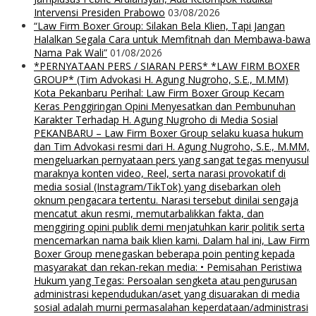
Intervensi Presiden Prabowo
03/08/2026
“Law Firm Boxer Group: Silakan Bela Klien, Tapi Jangan
Halalkan Segala Cara untuk Memfitnah dan Membawa-bawa
Nama Pak Wali”
01/08/2026
*PERNYATAAN PERS / SIARAN PERS* *LAW FIRM BOXER
GROUP* (Tim Advokasi H. Agung Nugroho, S.E., M.MM)
Kota Pekanbaru Perihal: Law Firm Boxer Group Kecam
Keras Penggiringan Opini Menyesatkan dan Pembunuhan
Karakter Terhadap H. Agung Nugroho di Media Sosial
PEKANBARU – Law Firm Boxer Group selaku kuasa hukum
dan Tim Advokasi resmi dari H. Agung Nugroho, S.E., M.MM,
mengeluarkan pernyataan pers yang sangat tegas menyusul
maraknya konten video, Reel, serta narasi provokatif di
media sosial (Instagram/TikTok) yang disebarkan oleh
oknum pengacara tertentu. Narasi tersebut dinilai sengaja
mencatut akun resmi, memutarbalikkan fakta, dan
menggiring opini publik demi menjatuhkan karir politik serta
mencemarkan nama baik klien kami. Dalam hal ini, Law Firm
Boxer Group menegaskan beberapa poin penting kepada
masyarakat dan rekan-rekan media: • Pemisahan Peristiwa
Hukum yang Tegas: Persoalan sengketa atau pengurusan
administrasi kependudukan/aset yang disuarakan di media
sosial adalah murni permasalahan keperdataan/administrasi