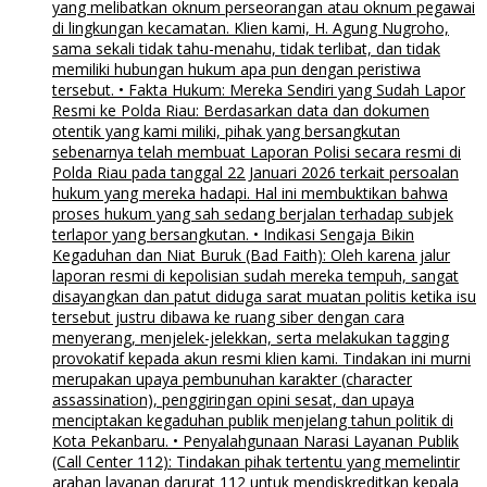
yang melibatkan oknum perseorangan atau oknum pegawai
di lingkungan kecamatan. Klien kami, H. Agung Nugroho,
sama sekali tidak tahu-menahu, tidak terlibat, dan tidak
memiliki hubungan hukum apa pun dengan peristiwa
tersebut. • Fakta Hukum: Mereka Sendiri yang Sudah Lapor
Resmi ke Polda Riau: Berdasarkan data dan dokumen
otentik yang kami miliki, pihak yang bersangkutan
sebenarnya telah membuat Laporan Polisi secara resmi di
Polda Riau pada tanggal 22 Januari 2026 terkait persoalan
hukum yang mereka hadapi. Hal ini membuktikan bahwa
proses hukum yang sah sedang berjalan terhadap subjek
terlapor yang bersangkutan. • Indikasi Sengaja Bikin
Kegaduhan dan Niat Buruk (Bad Faith): Oleh karena jalur
laporan resmi di kepolisian sudah mereka tempuh, sangat
disayangkan dan patut diduga sarat muatan politis ketika isu
tersebut justru dibawa ke ruang siber dengan cara
menyerang, menjelek-jelekkan, serta melakukan tagging
provokatif kepada akun resmi klien kami. Tindakan ini murni
merupakan upaya pembunuhan karakter (character
assassination), penggiringan opini sesat, dan upaya
menciptakan kegaduhan publik menjelang tahun politik di
Kota Pekanbaru. • Penyalahgunaan Narasi Layanan Publik
(Call Center 112): Tindakan pihak tertentu yang memelintir
arahan layanan darurat 112 untuk mendiskreditkan kepala