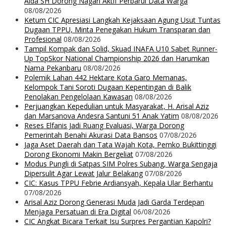
Aida SH Dorong Nagari Aktif Perbarui Data Warga
08/08/2026
Ketum CIC Apresiasi Langkah Kejaksaan Agung Usut Tuntas
Dugaan TPPU, Minta Penegakan Hukum Transparan dan
Profesional
08/08/2026
Tampil Kompak dan Solid, Skuad INAFA U10 Sabet Runner-
Up TopSkor National Championship 2026 dan Harumkan
Nama Pekanbaru
08/08/2026
Polemik Lahan 442 Hektare Kota Garo Memanas,
Kelompok Tani Soroti Dugaan Kepentingan di Balik
Penolakan Pengelolaan Kawasan
08/08/2026
Perjuangkan Kepedulian untuk Masyarakat, H. Arisal Aziz
dan Marsanova Andesra Santuni 51 Anak Yatim
08/08/2026
Reses Elfanis Jadi Ruang Evaluasi, Warga Dorong
Pemerintah Benahi Akurasi Data Bansos
07/08/2026
Jaga Aset Daerah dan Tata Wajah Kota, Pemko Bukittinggi
Dorong Ekonomi Makin Bergeliat
07/08/2026
Modus Pungli di Satpas SIM Polres Subang, Warga Sengaja
Dipersulit Agar Lewat Jalur Belakang
07/08/2026
CIC: Kasus TPPU Febrie Ardiansyah, Kepala Ular Berhantu
07/08/2026
Arisal Aziz Dorong Generasi Muda Jadi Garda Terdepan
Menjaga Persatuan di Era Digital
06/08/2026
CIC Angkat Bicara Terkait Isu Surpres Pergantian Kapolri?