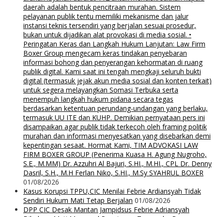
daerah adalah bentuk pencitraan murahan. Sistem
pelayanan publik tentu memiliki mekanisme dan jalur
instansi teknis tersendiri yang berjalan sesuai prosedur,
bukan untuk dijadikan alat provokasi di media sosial. •
Peringatan Keras dan Langkah Hukum Lanjutan: Law Firm
Boxer Group mengecam keras tindakan penyebaran
informasi bohong dan penyerangan kehormatan di ruang
publik digital. Kami saat ini tengah mengkaji seluruh bukti
digital (termasuk jejak akun media sosial dan konten terkait)
untuk segera melayangkan Somasi Terbuka serta
menempuh langkah hukum pidana secara tegas
berdasarkan ketentuan perundang-undangan yang berlaku,
termasuk UU ITE dan KUHP. Demikian pernyataan pers ini
disampaikan agar publik tidak terkecoh oleh framing politik
murahan dan informasi menyesatkan yang disebarkan demi
kepentingan sesaat. Hormat Kami, TIM ADVOKASI LAW
FIRM BOXER GROUP (Penerima Kuasa H. Agung Nugroho,
S.E., M.MM) Dr. Azzuhri Al Bajuri, S.HI., M.HI., CPL Dr. Denny
Dasril, S.H., M.H Ferlan Niko, S.HI., M.Sy SYAHRUL BOXER
01/08/2026
Kasus Korupsi TPPU,CIC Menilai Febrie Ardiansyah Tidak
Sendiri Hukum Mati Tetap Berjalan
01/08/2026
DPP CIC Desak Mantan Jampidsus Febrie Adriansyah