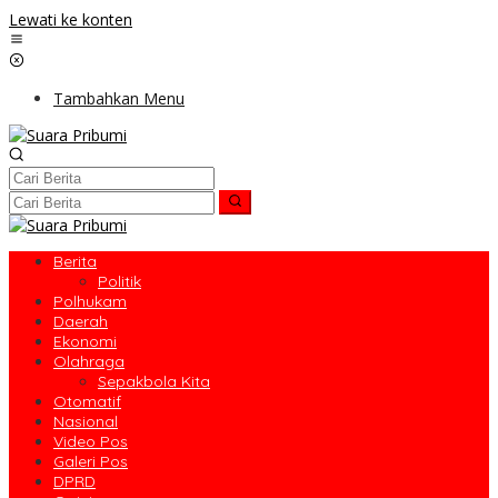
Lewati ke konten
Tambahkan Menu
Berita
Politik
Polhukam
Daerah
Ekonomi
Olahraga
Sepakbola Kita
Otomatif
Nasional
Video Pos
Galeri Pos
DPRD