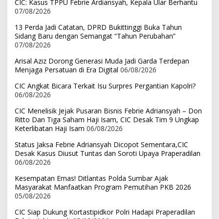
CIC: Kasus TPPU Febrie Ardiansyah, Kepala Ular Berhantu
07/08/2026
13 Perda Jadi Catatan, DPRD Bukittinggi Buka Tahun
Sidang Baru dengan Semangat “Tahun Perubahan”
07/08/2026
Arisal Aziz Dorong Generasi Muda Jadi Garda Terdepan
Menjaga Persatuan di Era Digital
06/08/2026
CIC Angkat Bicara Terkait Isu Surpres Pergantian Kapolri?
06/08/2026
CIC Menelisik Jejak Pusaran Bisnis Febrie Adriansyah – Don
Ritto Dan Tiga Saham Haji Isam, CIC Desak Tim 9 Ungkap
Keterlibatan Haji Isam
06/08/2026
Status Jaksa Febrie Adriansyah Dicopot Sementara,CIC
Desak Kasus Diusut Tuntas dan Soroti Upaya Praperadilan
06/08/2026
Kesempatan Emas! Ditlantas Polda Sumbar Ajak
Masyarakat Manfaatkan Program Pemutihan PKB 2026
05/08/2026
CIC Siap Dukung Kortastipidkor Polri Hadapi Praperadilan