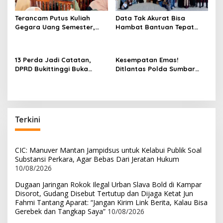
o
s
Terancam Putus Kuliah
Data Tak Akurat Bisa
Gegara Uang Semester,
Hambat Bantuan Tepat
Dedi Fatria Desak Pemko
Sasaran, Hj. Aida SH
Bukittinggi Gandeng
Dorong Nagari Aktif
Baznas
Perbarui Data Warga
13 Perda Jadi Catatan,
Kesempatan Emas!
DPRD Bukittinggi Buka
Ditlantas Polda Sumbar
Tahun Sidang Baru dengan
Ajak Masyarakat
Semangat “Tahun
Manfaatkan Program
Perubahan”
Pemutihan PKB 2026
Terkini
CIC: Manuver Mantan Jampidsus untuk Kelabui Publik Soal
Substansi Perkara, Agar Bebas Dari Jeratan Hukum
10/08/2026
Dugaan Jaringan Rokok Ilegal Urban Slava Bold di Kampar
Disorot, Gudang Disebut Tertutup dan Dijaga Ketat Jun
Fahmi Tantang Aparat: “Jangan Kirim Link Berita, Kalau Bisa
Gerebek dan Tangkap Saya”
10/08/2026