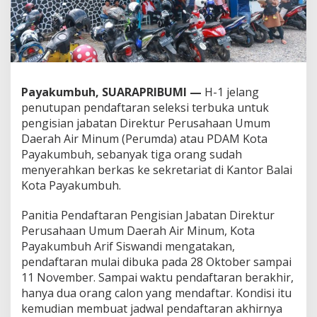
t
a
P
a
y
a
k
Payakumbuh, SUARAPRIBUMI —
H-1 jelang
u
penutupan pendaftaran seleksi terbuka untuk
m
pengisian jabatan Direktur Perusahaan Umum
b
Daerah Air Minum (Perumda) atau PDAM Kota
u
h
Payakumbuh, sebanyak tiga orang sudah
menyerahkan berkas ke sekretariat di Kantor Balai
Kota Payakumbuh.
Panitia Pendaftaran Pengisian Jabatan Direktur
Perusahaan Umum Daerah Air Minum, Kota
Payakumbuh Arif Siswandi mengatakan,
pendaftaran mulai dibuka pada 28 Oktober sampai
11 November. Sampai waktu pendaftaran berakhir,
hanya dua orang calon yang mendaftar. Kondisi itu
kemudian membuat jadwal pendaftaran akhirnya