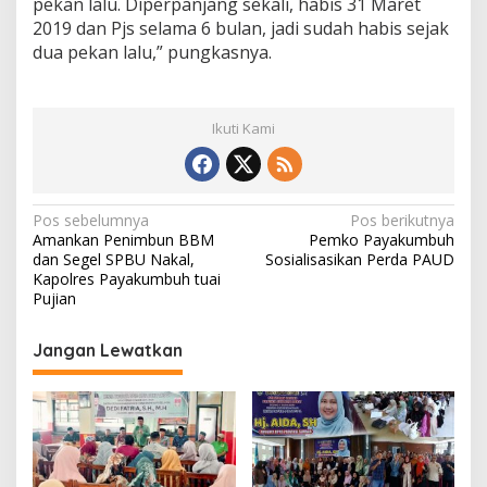
pekan lalu. Diperpanjang sekali, habis 31 Maret
2019 dan Pjs selama 6 bulan, jadi sudah habis sejak
dua pekan lalu,” pungkasnya.
Ikuti Kami
N
Pos sebelumnya
Pos berikutnya
Amankan Penimbun BBM
Pemko Payakumbuh
a
dan Segel SPBU Nakal,
Sosialisasikan Perda PAUD
v
Kapolres Payakumbuh tuai
Pujian
i
g
Jangan Lewatkan
a
s
i
p