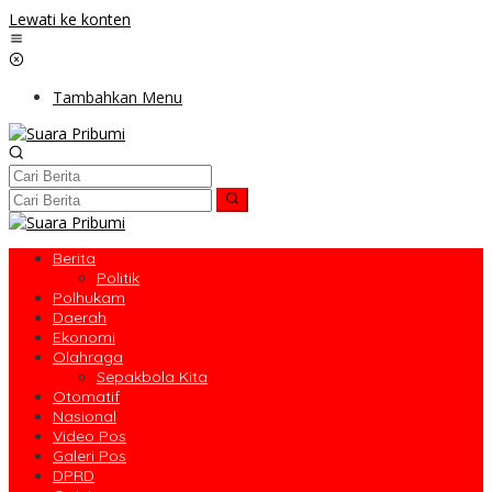
Lewati ke konten
Tambahkan Menu
Berita
Politik
Polhukam
Daerah
Ekonomi
Olahraga
Sepakbola Kita
Otomatif
Nasional
Video Pos
Galeri Pos
DPRD