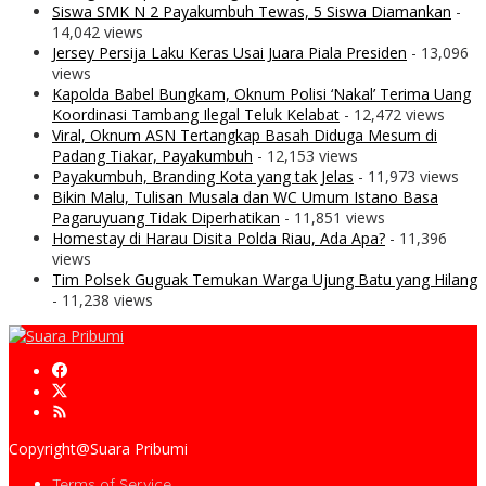
Siswa SMK N 2 Payakumbuh Tewas, 5 Siswa Diamankan
-
14,042 views
Jersey Persija Laku Keras Usai Juara Piala Presiden
- 13,096
views
Kapolda Babel Bungkam, Oknum Polisi ‘Nakal’ Terima Uang
Koordinasi Tambang Ilegal Teluk Kelabat
- 12,472 views
Viral, Oknum ASN Tertangkap Basah Diduga Mesum di
Padang Tiakar, Payakumbuh
- 12,153 views
Payakumbuh, Branding Kota yang tak Jelas
- 11,973 views
Bikin Malu, Tulisan Musala dan WC Umum Istano Basa
Pagaruyuang Tidak Diperhatikan
- 11,851 views
Homestay di Harau Disita Polda Riau, Ada Apa?
- 11,396
views
Tim Polsek Guguak Temukan Warga Ujung Batu yang Hilang
- 11,238 views
Copyright@Suara Pribumi
Terms of Service