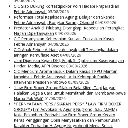
05/08/2026
CIC Siap Dukung Kortastipidkor Polri Hadapi Praperadilan
Febrie Adriansyah
05/08/2026
Reformasi Total Kejaksaan Agung: Belajar dari Skandal
Febrie Adriansyah, Bongkar Sarang Oknum!
05/08/2026
Predator Anak di Pilubang Ditangkap, Kepedulian Perangkat
Nagari Dipertanyakan
04/08/2026
CIC Pertanyakan Keberanian Kuntadi Tuntaskan Kasus
Febrie Adriansyah
04/08/2026
CIC: Anak Febrie Adriansyah Layak Jadi Tersangka dalam
Jaringan Kamuflase Aset
04/08/2026
Usai Diperiksa Kejati DKI, Entjik S. Djafar dan Kuseryansyah
Hindari Media, AFPI Disorot
03/08/2026
CIC Mencium Aroma Busuk Dalam Kasus TPPU Mantan
Jampidsus Febrie Ardiansyah, Ada Kelompok Radikal
Intervensi Presiden Prabowo
03/08/2026
“Law Firm Boxer Group: Silakan Bela Klien, Tapi Jangan
Halalkan Segala Cara untuk Memfitnah dan Membawa-bawa
Nama Pak Wali”
01/08/2026
*PERNYATAAN PERS / SIARAN PERS* *LAW FIRM BOXER
GROUP* (Tim Advokasi H. Agung Nugroho, S.E., M.MM)
Kota Pekanbaru Perihal: Law Firm Boxer Group Kecam
Keras Penggiringan Opini Menyesatkan dan Pembunuhan
Karakter Terhadap H. Agung Nugroho di Media Sosial