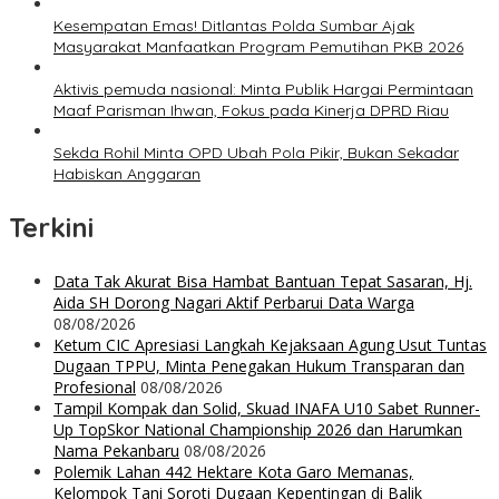
Kesempatan Emas! Ditlantas Polda Sumbar Ajak
Masyarakat Manfaatkan Program Pemutihan PKB 2026
Aktivis pemuda nasional: Minta Publik Hargai Permintaan
Maaf Parisman Ihwan, Fokus pada Kinerja DPRD Riau
Sekda Rohil Minta OPD Ubah Pola Pikir, Bukan Sekadar
Habiskan Anggaran
Terkini
Data Tak Akurat Bisa Hambat Bantuan Tepat Sasaran, Hj.
Aida SH Dorong Nagari Aktif Perbarui Data Warga
08/08/2026
Ketum CIC Apresiasi Langkah Kejaksaan Agung Usut Tuntas
Dugaan TPPU, Minta Penegakan Hukum Transparan dan
Profesional
08/08/2026
Tampil Kompak dan Solid, Skuad INAFA U10 Sabet Runner-
Up TopSkor National Championship 2026 dan Harumkan
Nama Pekanbaru
08/08/2026
Polemik Lahan 442 Hektare Kota Garo Memanas,
Kelompok Tani Soroti Dugaan Kepentingan di Balik