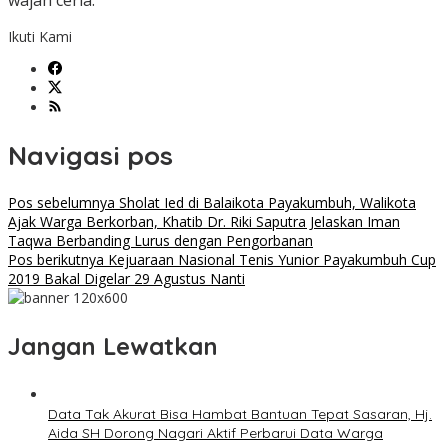
wajah ceria.
Ikuti Kami
Navigasi pos
Pos sebelumnya
Sholat Ied di Balaikota Payakumbuh, Walikota
Ajak Warga Berkorban, Khatib Dr. Riki Saputra Jelaskan Iman
Taqwa Berbanding Lurus dengan Pengorbanan
Pos berikutnya
Kejuaraan Nasional Tenis Yunior Payakumbuh Cup
2019 Bakal Digelar 29 Agustus Nanti
Jangan Lewatkan
Data Tak Akurat Bisa Hambat Bantuan Tepat Sasaran, Hj.
Aida SH Dorong Nagari Aktif Perbarui Data Warga