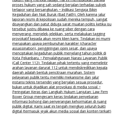
proses hukum yang sah sedang berjalan terhadap subjek
terlapor yang bersangkutan. • Indikasi Sengaja Bikin
Kegaduhan dan Niat Buruk (Bad Faith): Oleh karena jalur
laporan resmi di kepolisian sudah mereka tempuh, sangat
disayangkan dan patut diduga sarat muatan politis ketika isu
tersebut justru dibawa ke ruang siber dengan cara
menyerang, menjelek-jelekkan, serta melakukan tagging
provokatif kepada akun resmi klien kami. Tindakan ini murni
merupakan upaya pembunuhan karakter (character
assassination), penggiringan opini sesat, dan upaya
menciptakan kegaduhan publik menjelang tahun politik di
Kota Pekanbaru. • Penyalahgunaan Narasi Layanan Publik
(Call Center 112): Tindakan pihak tertentu yang memelintir
arahan layanan darurat 112 untuk mendiskreditkan kepala
daerah adalah bentuk pencitraan murahan. Sistem
pelayanan publik tentu memiliki mekanisme dan jalur
instansi teknis tersendiri yang berjalan sesuai prosedur,
bukan untuk dijadikan alat provokasi di media sosial. •
Peringatan Keras dan Langkah Hukum Lanjutan: Law Firm
Boxer Group mengecam keras tindakan penyebaran
informasi bohong dan penyerangan kehormatan di ruang
publik digital. Kami saat ini tengah mengkaji seluruh bukti
digital (termasuk jejak akun media sosial dan konten terkait)