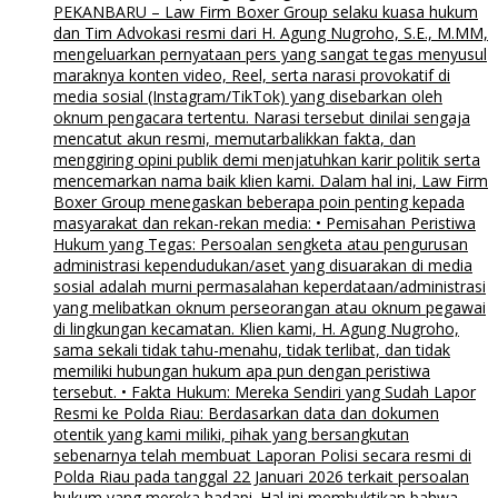
PEKANBARU – Law Firm Boxer Group selaku kuasa hukum
dan Tim Advokasi resmi dari H. Agung Nugroho, S.E., M.MM,
mengeluarkan pernyataan pers yang sangat tegas menyusul
maraknya konten video, Reel, serta narasi provokatif di
media sosial (Instagram/TikTok) yang disebarkan oleh
oknum pengacara tertentu. Narasi tersebut dinilai sengaja
mencatut akun resmi, memutarbalikkan fakta, dan
menggiring opini publik demi menjatuhkan karir politik serta
mencemarkan nama baik klien kami. Dalam hal ini, Law Firm
Boxer Group menegaskan beberapa poin penting kepada
masyarakat dan rekan-rekan media: • Pemisahan Peristiwa
Hukum yang Tegas: Persoalan sengketa atau pengurusan
administrasi kependudukan/aset yang disuarakan di media
sosial adalah murni permasalahan keperdataan/administrasi
yang melibatkan oknum perseorangan atau oknum pegawai
di lingkungan kecamatan. Klien kami, H. Agung Nugroho,
sama sekali tidak tahu-menahu, tidak terlibat, dan tidak
memiliki hubungan hukum apa pun dengan peristiwa
tersebut. • Fakta Hukum: Mereka Sendiri yang Sudah Lapor
Resmi ke Polda Riau: Berdasarkan data dan dokumen
otentik yang kami miliki, pihak yang bersangkutan
sebenarnya telah membuat Laporan Polisi secara resmi di
Polda Riau pada tanggal 22 Januari 2026 terkait persoalan
hukum yang mereka hadapi. Hal ini membuktikan bahwa