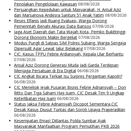
Penolakan Pengelolaan Kawasan
08/08/2026
Perjuangkan Kepedulian untuk Masyarakat, H. Arisal Aziz
dan Marsanova Andesra Santuni 51 Anak Yatim
08/08/2026
Reses Elfanis Jadi Ruang Evaluasi, Warga Dorong
Pemerintah Benahi Akurasi Data Bansos
07/08/2026
Jaga Aset Daerah dan Tata Wajah Kota, Pemko Bukittinggi
Dorong Ekonomi Makin Bergeliat
07/08/2026
Modus Pungli di Satpas SIM Polres Subang, Warga Sengaja
Dipersulit Agar Lewat Jalur Belakang
07/08/2026
CIC: Kasus TPPU Febrie Ardiansyah, Kepala Ular Berhantu
07/08/2026
Arisal Aziz Dorong Generasi Muda Jadi Garda Terdepan
Menjaga Persatuan di Era Digital
06/08/2026
CIC Angkat Bicara Terkait Isu Surpres Pergantian Kapolri?
06/08/2026
CIC Menelisik Jejak Pusaran Bisnis Febrie Adriansyah – Don
Ritto Dan Tiga Saham Haji Isam, CIC Desak Tim 9 Ungkap
Keterlibatan Haji Isam
06/08/2026
Status Jaksa Febrie Adriansyah Dicopot Sementara,CIC
Desak Kasus Diusut Tuntas dan Soroti Upaya Praperadilan
06/08/2026
Kesempatan Emas! Ditlantas Polda Sumbar Ajak
Masyarakat Manfaatkan Program Pemutihan PKB 2026