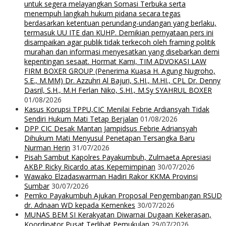
untuk segera melayangkan Somasi Terbuka serta
menempuh langkah hukum pidana secara tegas
berdasarkan ketentuan perundang-undangan yang berlaku,
termasuk UU ITE dan KUHP. Demikian pernyataan pers ini
disampaikan agar publik tidak terkecoh oleh framing politik
murahan dan informasi menyesatkan yang disebarkan demi
kepentingan sesaat. Hormat Kami, TIM ADVOKASI LAW
FIRM BOXER GROUP (Penerima Kuasa H. Agung Nugroho,
S.E., M.MM) Dr. Azzuhri Al Bajuri, S.HI., M.HI., CPL Dr. Denny
Dasril, S.H., M.H Ferlan Niko, S.HI., M.Sy SYAHRUL BOXER
01/08/2026
Kasus Korupsi TPPU,CIC Menilai Febrie Ardiansyah Tidak
Sendiri Hukum Mati Tetap Berjalan
01/08/2026
DPP CIC Desak Mantan Jampidsus Febrie Adriansyah
Dihukum Mati Menyusul Penetapan Tersangka Baru
Nurman Herin
31/07/2026
Pisah Sambut Kapolres Payakumbuh, Zulmaeta Apresiasi
AKBP Ricky Ricardo atas Kepemimpinan
30/07/2026
Wawako Elzadaswarman Hadiri Rakor KKMA Provinsi
Sumbar
30/07/2026
Pemko Payakumbuh Ajukan Proposal Pengembangan RSUD
dr. Adnaan WD kepada Kemenkes
30/07/2026
MUNAS BEM SI Kerakyatan Diwarnai Dugaan Kekerasan,
Koordinator Pusat Terlibat Pemukulan
29/07/2026