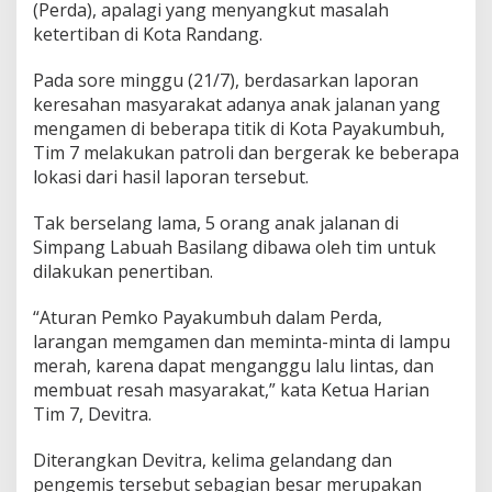
(Perda), apalagi yang menyangkut masalah
n
ketertiban di Kota Randang.
5
P
e
Pada sore minggu (21/7), berdasarkan laporan
n
keresahan masyarakat adanya anak jalanan yang
g
mengamen di beberapa titik di Kota Payakumbuh,
a
Tim 7 melakukan patroli dan bergerak ke beberapa
m
e
lokasi dari hasil laporan tersebut.
n
D
Tak berselang lama, 5 orang anak jalanan di
i
Simpang Labuah Basilang dibawa oleh tim untuk
L
dilakukan penertiban.
a
m
p
“Aturan Pemko Payakumbuh dalam Perda,
u
larangan memgamen dan meminta-minta di lampu
M
merah, karena dapat menganggu lalu lintas, dan
e
membuat resah masyarakat,” kata Ketua Harian
r
a
Tim 7, Devitra.
h
L
Diterangkan Devitra, kelima gelandang dan
a
pengemis tersebut sebagian besar merupakan
b