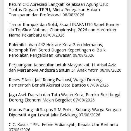
Ketum CIC Apresiasi Langkah Kejaksaan Agung Usut
Tuntas Dugaan TPPU, Minta Penegakan Hukum
Transparan dan Profesional
08/08/2026
Tampil Kompak dan Solid, Skuad INAFA U10 Sabet Runner-
Up TopSkor National Championship 2026 dan Harumkan
Nama Pekanbaru
08/08/2026
Polemik Lahan 442 Hektare Kota Garo Memanas,
Kelompok Tani Soroti Dugaan Kepentingan di Balik
Penolakan Pengelolaan Kawasan
08/08/2026
Perjuangkan Kepedulian untuk Masyarakat, H. Arisal Aziz
dan Marsanova Andesra Santuni 51 Anak Yatim
08/08/2026
Reses Elfanis Jadi Ruang Evaluasi, Warga Dorong
Pemerintah Benahi Akurasi Data Bansos
07/08/2026
Jaga Aset Daerah dan Tata Wajah Kota, Pemko Bukittinggi
Dorong Ekonomi Makin Bergeliat
07/08/2026
Modus Pungli di Satpas SIM Polres Subang, Warga Sengaja
Dipersulit Agar Lewat Jalur Belakang
07/08/2026
CIC: Kasus TPPU Febrie Ardiansyah, Kepala Ular Berhantu
07/08/2026