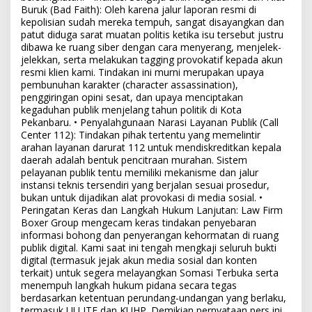
Buruk (Bad Faith): Oleh karena jalur laporan resmi di
kepolisian sudah mereka tempuh, sangat disayangkan dan
patut diduga sarat muatan politis ketika isu tersebut justru
dibawa ke ruang siber dengan cara menyerang, menjelek-
jelekkan, serta melakukan tagging provokatif kepada akun
resmi klien kami. Tindakan ini murni merupakan upaya
pembunuhan karakter (character assassination),
penggiringan opini sesat, dan upaya menciptakan
kegaduhan publik menjelang tahun politik di Kota
Pekanbaru. • Penyalahgunaan Narasi Layanan Publik (Call
Center 112): Tindakan pihak tertentu yang memelintir
arahan layanan darurat 112 untuk mendiskreditkan kepala
daerah adalah bentuk pencitraan murahan. Sistem
pelayanan publik tentu memiliki mekanisme dan jalur
instansi teknis tersendiri yang berjalan sesuai prosedur,
bukan untuk dijadikan alat provokasi di media sosial. •
Peringatan Keras dan Langkah Hukum Lanjutan: Law Firm
Boxer Group mengecam keras tindakan penyebaran
informasi bohong dan penyerangan kehormatan di ruang
publik digital. Kami saat ini tengah mengkaji seluruh bukti
digital (termasuk jejak akun media sosial dan konten
terkait) untuk segera melayangkan Somasi Terbuka serta
menempuh langkah hukum pidana secara tegas
berdasarkan ketentuan perundang-undangan yang berlaku,
termasuk UU ITE dan KUHP. Demikian pernyataan pers ini