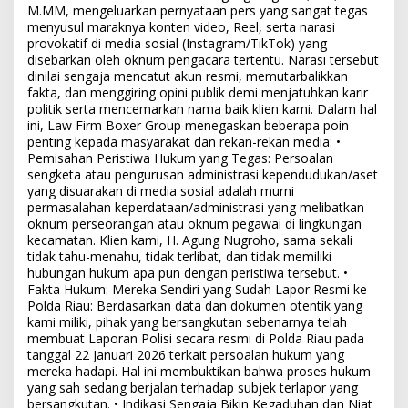
M.MM, mengeluarkan pernyataan pers yang sangat tegas
menyusul maraknya konten video, Reel, serta narasi
provokatif di media sosial (Instagram/TikTok) yang
disebarkan oleh oknum pengacara tertentu. Narasi tersebut
dinilai sengaja mencatut akun resmi, memutarbalikkan
fakta, dan menggiring opini publik demi menjatuhkan karir
politik serta mencemarkan nama baik klien kami. Dalam hal
ini, Law Firm Boxer Group menegaskan beberapa poin
penting kepada masyarakat dan rekan-rekan media: •
Pemisahan Peristiwa Hukum yang Tegas: Persoalan
sengketa atau pengurusan administrasi kependudukan/aset
yang disuarakan di media sosial adalah murni
permasalahan keperdataan/administrasi yang melibatkan
oknum perseorangan atau oknum pegawai di lingkungan
kecamatan. Klien kami, H. Agung Nugroho, sama sekali
tidak tahu-menahu, tidak terlibat, dan tidak memiliki
hubungan hukum apa pun dengan peristiwa tersebut. •
Fakta Hukum: Mereka Sendiri yang Sudah Lapor Resmi ke
Polda Riau: Berdasarkan data dan dokumen otentik yang
kami miliki, pihak yang bersangkutan sebenarnya telah
membuat Laporan Polisi secara resmi di Polda Riau pada
tanggal 22 Januari 2026 terkait persoalan hukum yang
mereka hadapi. Hal ini membuktikan bahwa proses hukum
yang sah sedang berjalan terhadap subjek terlapor yang
bersangkutan. • Indikasi Sengaja Bikin Kegaduhan dan Niat