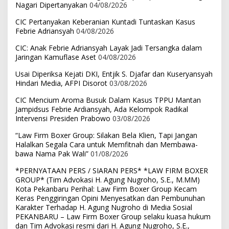
Nagari Dipertanyakan
04/08/2026
CIC Pertanyakan Keberanian Kuntadi Tuntaskan Kasus
Febrie Adriansyah
04/08/2026
CIC: Anak Febrie Adriansyah Layak Jadi Tersangka dalam
Jaringan Kamuflase Aset
04/08/2026
Usai Diperiksa Kejati DKI, Entjik S. Djafar dan Kuseryansyah
Hindari Media, AFPI Disorot
03/08/2026
CIC Mencium Aroma Busuk Dalam Kasus TPPU Mantan
Jampidsus Febrie Ardiansyah, Ada Kelompok Radikal
Intervensi Presiden Prabowo
03/08/2026
“Law Firm Boxer Group: Silakan Bela Klien, Tapi Jangan
Halalkan Segala Cara untuk Memfitnah dan Membawa-
bawa Nama Pak Wali”
01/08/2026
*PERNYATAAN PERS / SIARAN PERS* *LAW FIRM BOXER
GROUP* (Tim Advokasi H. Agung Nugroho, S.E., M.MM)
Kota Pekanbaru Perihal: Law Firm Boxer Group Kecam
Keras Penggiringan Opini Menyesatkan dan Pembunuhan
Karakter Terhadap H. Agung Nugroho di Media Sosial
PEKANBARU – Law Firm Boxer Group selaku kuasa hukum
dan Tim Advokasi resmi dari H. Agung Nugroho, S.E.,