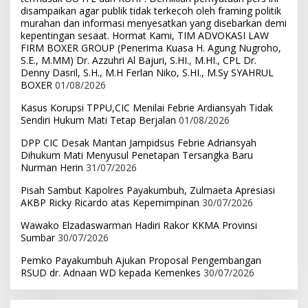
disampaikan agar publik tidak terkecoh oleh framing politik
murahan dan informasi menyesatkan yang disebarkan demi
kepentingan sesaat. Hormat Kami, TIM ADVOKASI LAW
FIRM BOXER GROUP (Penerima Kuasa H. Agung Nugroho,
S.E., M.MM) Dr. Azzuhri Al Bajuri, S.HI., M.HI., CPL Dr.
Denny Dasril, S.H., M.H Ferlan Niko, S.HI., M.Sy SYAHRUL
BOXER
01/08/2026
Kasus Korupsi TPPU,CIC Menilai Febrie Ardiansyah Tidak
Sendiri Hukum Mati Tetap Berjalan
01/08/2026
DPP CIC Desak Mantan Jampidsus Febrie Adriansyah
Dihukum Mati Menyusul Penetapan Tersangka Baru
Nurman Herin
31/07/2026
Pisah Sambut Kapolres Payakumbuh, Zulmaeta Apresiasi
AKBP Ricky Ricardo atas Kepemimpinan
30/07/2026
Wawako Elzadaswarman Hadiri Rakor KKMA Provinsi
Sumbar
30/07/2026
Pemko Payakumbuh Ajukan Proposal Pengembangan
RSUD dr. Adnaan WD kepada Kemenkes
30/07/2026