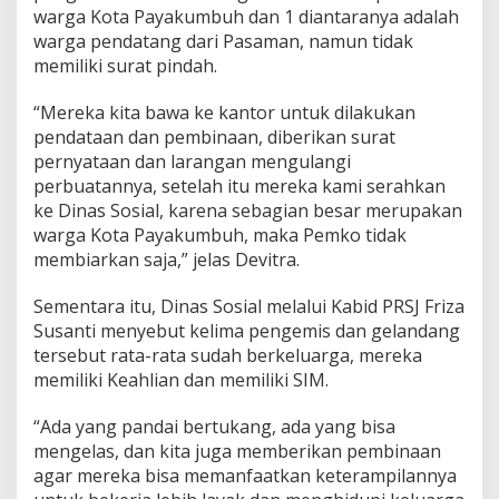
warga Kota Payakumbuh dan 1 diantaranya adalah
u
a
warga pendatang dari Pasaman, namun tidak
h
memiliki surat pindah.
B
a
“Mereka kita bawa ke kantor untuk dilakukan
s
pendataan dan pembinaan, diberikan surat
i
l
pernyataan dan larangan mengulangi
a
perbuatannya, setelah itu mereka kami serahkan
n
ke Dinas Sosial, karena sebagian besar merupakan
g
warga Kota Payakumbuh, maka Pemko tidak
membiarkan saja,” jelas Devitra.
Sementara itu, Dinas Sosial melalui Kabid PRSJ Friza
Susanti menyebut kelima pengemis dan gelandang
tersebut rata-rata sudah berkeluarga, mereka
memiliki Keahlian dan memiliki SIM.
“Ada yang pandai bertukang, ada yang bisa
mengelas, dan kita juga memberikan pembinaan
agar mereka bisa memanfaatkan keterampilannya