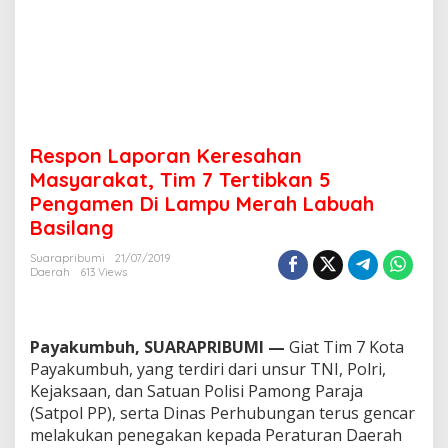
a
n
M
a
s
y
a
r
Respon Laporan Keresahan
a
k
Masyarakat, Tim 7 Tertibkan 5
a
Pengamen Di Lampu Merah Labuah
t
Basilang
,
T
Suarapribumi
21/07/2019
i
Daerah
613 Views
m
7
T
e
Payakumbuh, SUARAPRIBUMI —
Giat Tim 7 Kota
r
Payakumbuh, yang terdiri dari unsur TNI, Polri,
t
Kejaksaan, dan Satuan Polisi Pamong Paraja
i
b
(Satpol PP), serta Dinas Perhubungan terus gencar
k
melakukan penegakan kepada Peraturan Daerah
a