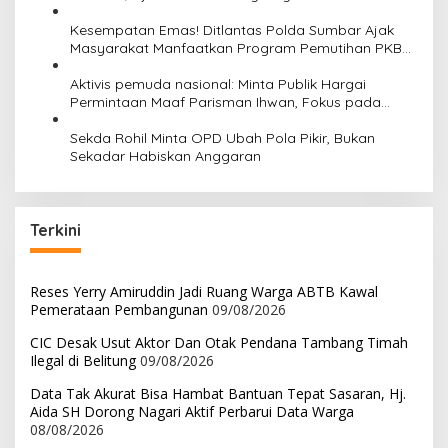
p
Data Warga
o
Kesempatan Emas! Ditlantas Polda Sumbar Ajak
Masyarakat Manfaatkan Program Pemutihan PKB
s
2026
Aktivis pemuda nasional: Minta Publik Hargai
Permintaan Maaf Parisman Ihwan, Fokus pada
Kinerja DPRD Riau
Sekda Rohil Minta OPD Ubah Pola Pikir, Bukan
Sekadar Habiskan Anggaran
Terkini
Reses Yerry Amiruddin Jadi Ruang Warga ABTB Kawal
Pemerataan Pembangunan
09/08/2026
CIC Desak Usut Aktor Dan Otak Pendana Tambang Timah
Ilegal di Belitung
09/08/2026
Data Tak Akurat Bisa Hambat Bantuan Tepat Sasaran, Hj.
Aida SH Dorong Nagari Aktif Perbarui Data Warga
08/08/2026