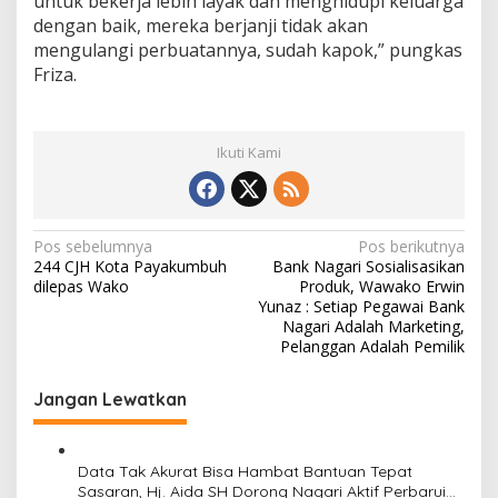
untuk bekerja lebih layak dan menghidupi keluarga
dengan baik, mereka berjanji tidak akan
mengulangi perbuatannya, sudah kapok,” pungkas
Friza.
Ikuti Kami
N
Pos sebelumnya
Pos berikutnya
244 CJH Kota Payakumbuh
Bank Nagari Sosialisasikan
a
dilepas Wako
Produk, Wawako Erwin
v
Yunaz : Setiap Pegawai Bank
Nagari Adalah Marketing,
i
Pelanggan Adalah Pemilik
g
Jangan Lewatkan
a
s
i
Data Tak Akurat Bisa Hambat Bantuan Tepat
Sasaran, Hj. Aida SH Dorong Nagari Aktif Perbarui