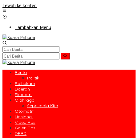
Lewati ke konten
Tambahkan Menu
Berita
Politik
Polhukam
Daerah
Ekonomi
Olahraga
Sepakbola Kita
Otomatif
Nasional
Video Pos
Galeri Pos
DPRD