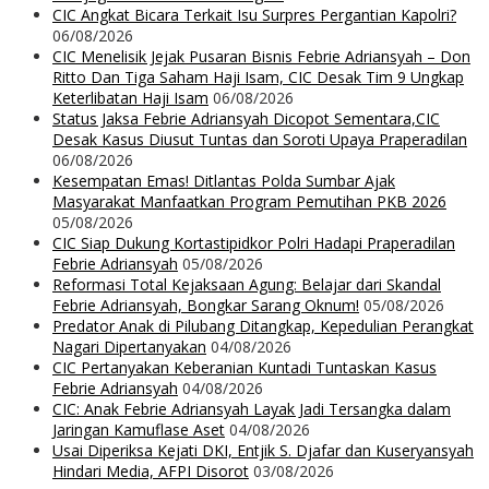
CIC Angkat Bicara Terkait Isu Surpres Pergantian Kapolri?
06/08/2026
CIC Menelisik Jejak Pusaran Bisnis Febrie Adriansyah – Don
Ritto Dan Tiga Saham Haji Isam, CIC Desak Tim 9 Ungkap
Keterlibatan Haji Isam
06/08/2026
Status Jaksa Febrie Adriansyah Dicopot Sementara,CIC
Desak Kasus Diusut Tuntas dan Soroti Upaya Praperadilan
06/08/2026
Kesempatan Emas! Ditlantas Polda Sumbar Ajak
Masyarakat Manfaatkan Program Pemutihan PKB 2026
05/08/2026
CIC Siap Dukung Kortastipidkor Polri Hadapi Praperadilan
Febrie Adriansyah
05/08/2026
Reformasi Total Kejaksaan Agung: Belajar dari Skandal
Febrie Adriansyah, Bongkar Sarang Oknum!
05/08/2026
Predator Anak di Pilubang Ditangkap, Kepedulian Perangkat
Nagari Dipertanyakan
04/08/2026
CIC Pertanyakan Keberanian Kuntadi Tuntaskan Kasus
Febrie Adriansyah
04/08/2026
CIC: Anak Febrie Adriansyah Layak Jadi Tersangka dalam
Jaringan Kamuflase Aset
04/08/2026
Usai Diperiksa Kejati DKI, Entjik S. Djafar dan Kuseryansyah
Hindari Media, AFPI Disorot
03/08/2026