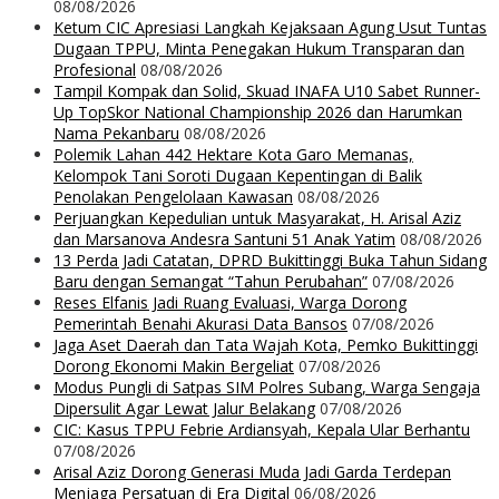
08/08/2026
Ketum CIC Apresiasi Langkah Kejaksaan Agung Usut Tuntas
Dugaan TPPU, Minta Penegakan Hukum Transparan dan
Profesional
08/08/2026
Tampil Kompak dan Solid, Skuad INAFA U10 Sabet Runner-
Up TopSkor National Championship 2026 dan Harumkan
Nama Pekanbaru
08/08/2026
Polemik Lahan 442 Hektare Kota Garo Memanas,
Kelompok Tani Soroti Dugaan Kepentingan di Balik
Penolakan Pengelolaan Kawasan
08/08/2026
Perjuangkan Kepedulian untuk Masyarakat, H. Arisal Aziz
dan Marsanova Andesra Santuni 51 Anak Yatim
08/08/2026
13 Perda Jadi Catatan, DPRD Bukittinggi Buka Tahun Sidang
Baru dengan Semangat “Tahun Perubahan”
07/08/2026
Reses Elfanis Jadi Ruang Evaluasi, Warga Dorong
Pemerintah Benahi Akurasi Data Bansos
07/08/2026
Jaga Aset Daerah dan Tata Wajah Kota, Pemko Bukittinggi
Dorong Ekonomi Makin Bergeliat
07/08/2026
Modus Pungli di Satpas SIM Polres Subang, Warga Sengaja
Dipersulit Agar Lewat Jalur Belakang
07/08/2026
CIC: Kasus TPPU Febrie Ardiansyah, Kepala Ular Berhantu
07/08/2026
Arisal Aziz Dorong Generasi Muda Jadi Garda Terdepan
Menjaga Persatuan di Era Digital
06/08/2026