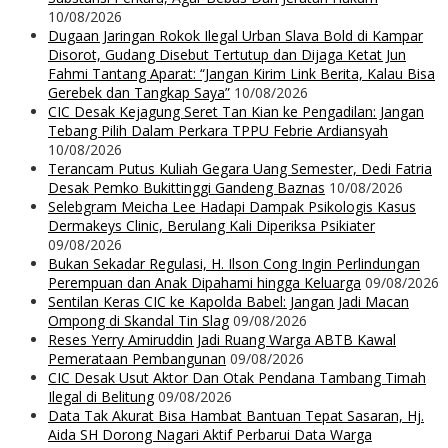
10/08/2026
Dugaan Jaringan Rokok Ilegal Urban Slava Bold di Kampar
Disorot, Gudang Disebut Tertutup dan Dijaga Ketat Jun
Fahmi Tantang Aparat: “Jangan Kirim Link Berita, Kalau Bisa
Gerebek dan Tangkap Saya”
10/08/2026
CIC Desak Kejagung Seret Tan Kian ke Pengadilan: Jangan
Tebang Pilih Dalam Perkara TPPU Febrie Ardiansyah
10/08/2026
Terancam Putus Kuliah Gegara Uang Semester, Dedi Fatria
Desak Pemko Bukittinggi Gandeng Baznas
10/08/2026
Selebgram Meicha Lee Hadapi Dampak Psikologis Kasus
Dermakeys Clinic, Berulang Kali Diperiksa Psikiater
09/08/2026
Bukan Sekadar Regulasi, H. Ilson Cong Ingin Perlindungan
Perempuan dan Anak Dipahami hingga Keluarga
09/08/2026
Sentilan Keras CIC ke Kapolda Babel: Jangan Jadi Macan
Ompong di Skandal Tin Slag
09/08/2026
Reses Yerry Amiruddin Jadi Ruang Warga ABTB Kawal
Pemerataan Pembangunan
09/08/2026
CIC Desak Usut Aktor Dan Otak Pendana Tambang Timah
Ilegal di Belitung
09/08/2026
Data Tak Akurat Bisa Hambat Bantuan Tepat Sasaran, Hj.
Aida SH Dorong Nagari Aktif Perbarui Data Warga