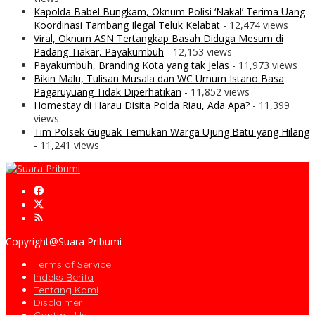
Kapolda Babel Bungkam, Oknum Polisi ‘Nakal’ Terima Uang
Koordinasi Tambang Ilegal Teluk Kelabat
- 12,474 views
Viral, Oknum ASN Tertangkap Basah Diduga Mesum di
Padang Tiakar, Payakumbuh
- 12,153 views
Payakumbuh, Branding Kota yang tak Jelas
- 11,973 views
Bikin Malu, Tulisan Musala dan WC Umum Istano Basa
Pagaruyuang Tidak Diperhatikan
- 11,852 views
Homestay di Harau Disita Polda Riau, Ada Apa?
- 11,399
views
Tim Polsek Guguak Temukan Warga Ujung Batu yang Hilang
- 11,241 views
Copyright@Suara Pribumi
Terms of Service
Indeks Berita
Tentang Kami
Disclaimer
Contact Us