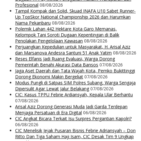
Profesional
08/08/2026
Tampil Kompak dan Solid, Skuad INAFA U10 Sabet Runner-
Up TopSkor National Championship 2026 dan Harumkan
Nama Pekanbaru
08/08/2026
Polemik Lahan 442 Hektare Kota Garo Memanas,
Kelompok Tani Soroti Dugaan Kepentingan di Balik
Penolakan Pengelolaan Kawasan
08/08/2026
Perjuangkan Kepedulian untuk Masyarakat, H. Arisal Aziz
dan Marsanova Andesra Santuni 51 Anak Yatim
08/08/2026
Reses Elfanis Jadi Ruang Evaluasi, Warga Dorong
Pemerintah Benahi Akurasi Data Bansos
07/08/2026
Jaga Aset Daerah dan Tata Wajah Kota, Pemko Bukittinggi
Dorong Ekonomi Makin Bergeliat
07/08/2026
Modus Pungli di Satpas SIM Polres Subang, Warga Sengaja
Dipersulit Agar Lewat Jalur Belakang
07/08/2026
CIC: Kasus TPPU Febrie Ardiansyah, Kepala Ular Berhantu
07/08/2026
Arisal Aziz Dorong Generasi Muda Jadi Garda Terdepan
Menjaga Persatuan di Era Digital
06/08/2026
CIC Angkat Bicara Terkait Isu Surpres Pergantian Kapolri?
06/08/2026
CIC Menelisik Jejak Pusaran Bisnis Febrie Adriansyah – Don
Ritto Dan Tiga Saham Haji Isam, CIC Desak Tim 9 Ungkap