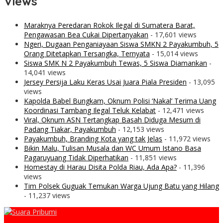
Views
Maraknya Peredaran Rokok Ilegal di Sumatera Barat,
Pengawasan Bea Cukai Dipertanyakan
- 17,601 views
Ngeri, Dugaan Penganiayaan Siswa SMKN 2 Payakumbuh, 5
Orang Ditetapkan Tersangka, Ternyata
- 15,014 views
Siswa SMK N 2 Payakumbuh Tewas, 5 Siswa Diamankan
-
14,041 views
Jersey Persija Laku Keras Usai Juara Piala Presiden
- 13,095
views
Kapolda Babel Bungkam, Oknum Polisi ‘Nakal’ Terima Uang
Koordinasi Tambang Ilegal Teluk Kelabat
- 12,471 views
Viral, Oknum ASN Tertangkap Basah Diduga Mesum di
Padang Tiakar, Payakumbuh
- 12,153 views
Payakumbuh, Branding Kota yang tak Jelas
- 11,972 views
Bikin Malu, Tulisan Musala dan WC Umum Istano Basa
Pagaruyuang Tidak Diperhatikan
- 11,851 views
Homestay di Harau Disita Polda Riau, Ada Apa?
- 11,396
views
Tim Polsek Guguak Temukan Warga Ujung Batu yang Hilang
- 11,237 views