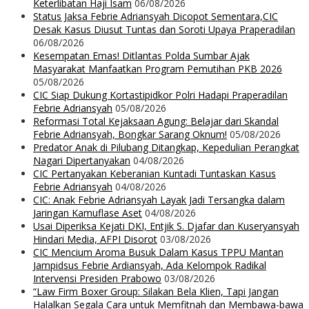
Keterlibatan Haji Isam
06/08/2026
Status Jaksa Febrie Adriansyah Dicopot Sementara,CIC
Desak Kasus Diusut Tuntas dan Soroti Upaya Praperadilan
06/08/2026
Kesempatan Emas! Ditlantas Polda Sumbar Ajak
Masyarakat Manfaatkan Program Pemutihan PKB 2026
05/08/2026
CIC Siap Dukung Kortastipidkor Polri Hadapi Praperadilan
Febrie Adriansyah
05/08/2026
Reformasi Total Kejaksaan Agung: Belajar dari Skandal
Febrie Adriansyah, Bongkar Sarang Oknum!
05/08/2026
Predator Anak di Pilubang Ditangkap, Kepedulian Perangkat
Nagari Dipertanyakan
04/08/2026
CIC Pertanyakan Keberanian Kuntadi Tuntaskan Kasus
Febrie Adriansyah
04/08/2026
CIC: Anak Febrie Adriansyah Layak Jadi Tersangka dalam
Jaringan Kamuflase Aset
04/08/2026
Usai Diperiksa Kejati DKI, Entjik S. Djafar dan Kuseryansyah
Hindari Media, AFPI Disorot
03/08/2026
CIC Mencium Aroma Busuk Dalam Kasus TPPU Mantan
Jampidsus Febrie Ardiansyah, Ada Kelompok Radikal
Intervensi Presiden Prabowo
03/08/2026
“Law Firm Boxer Group: Silakan Bela Klien, Tapi Jangan
Halalkan Segala Cara untuk Memfitnah dan Membawa-bawa