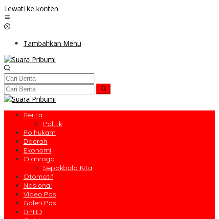
Lewati ke konten
Tambahkan Menu
Berita
Politik
Polhukam
Daerah
Ekonomi
Olahraga
Sepakbola Kita
Otomatif
Nasional
Video Pos
Galeri Pos
DPRD