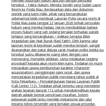
memiliki hubungan hukum apa pun dengan peristiwa
tersebut. • Fakta Hukum: Mereka Sendiri yang Sudah Lapor
Resmi ke Polda Riau: Berdasarkan data dan dokumen
otentik yang kami miliki, pihak yang bersangkutan
sebenarnya telah membuat Laporan Polisi secara resmi di
Polda Riau pada tanggal 22 Januari 2026 terkait persoalan
hukum yang mereka hadapi. Hal ini membuktikan bahwa
proses hukum yang sah sedang berjalan terhadap subjek
terlapor yang bersangkutan. • Indikasi Sengaja Bikin
Kegaduhan dan Niat Buruk (Bad Faith): Oleh karena jalur
laporan resmi di kepolisian sudah mereka tempuh, sangat
disayangkan dan patut diduga sarat muatan politis ketika isu
tersebut justru dibawa ke ruang siber dengan cara
menyerang, menjelek-jelekkan, serta melakukan tagging
provokatif kepada akun resmi klien kami. Tindakan ini murni
merupakan upaya pembunuhan karakter (character
assassination), penggiringan opini sesat, dan upaya
menciptakan kegaduhan publik menjelang tahun politik di
Kota Pekanbaru. • Penyalahgunaan Narasi Layanan Publik
(Call Center 112): Tindakan pihak tertentu yang memelintir
arahan layanan darurat 112 untuk mendiskreditkan kepala
daerah adalah bentuk pencitraan murahan. Sistem
pelayanan publik tentu memiliki mekanisme dan jalur
instansi teknis tersendiri yang berjalan sesuai prosedur,