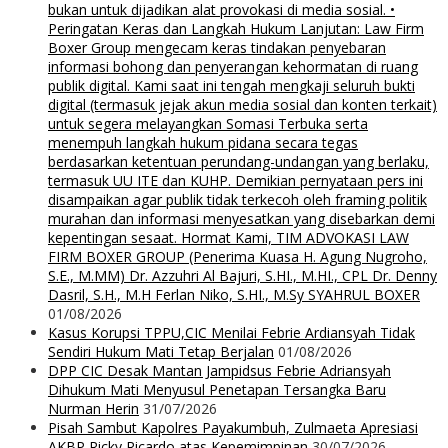
bukan untuk dijadikan alat provokasi di media sosial. •
Peringatan Keras dan Langkah Hukum Lanjutan: Law Firm
Boxer Group mengecam keras tindakan penyebaran
informasi bohong dan penyerangan kehormatan di ruang
publik digital. Kami saat ini tengah mengkaji seluruh bukti
digital (termasuk jejak akun media sosial dan konten terkait)
untuk segera melayangkan Somasi Terbuka serta
menempuh langkah hukum pidana secara tegas
berdasarkan ketentuan perundang-undangan yang berlaku,
termasuk UU ITE dan KUHP. Demikian pernyataan pers ini
disampaikan agar publik tidak terkecoh oleh framing politik
murahan dan informasi menyesatkan yang disebarkan demi
kepentingan sesaat. Hormat Kami, TIM ADVOKASI LAW
FIRM BOXER GROUP (Penerima Kuasa H. Agung Nugroho,
S.E., M.MM) Dr. Azzuhri Al Bajuri, S.HI., M.HI., CPL Dr. Denny
Dasril, S.H., M.H Ferlan Niko, S.HI., M.Sy SYAHRUL BOXER
01/08/2026
Kasus Korupsi TPPU,CIC Menilai Febrie Ardiansyah Tidak
Sendiri Hukum Mati Tetap Berjalan
01/08/2026
DPP CIC Desak Mantan Jampidsus Febrie Adriansyah
Dihukum Mati Menyusul Penetapan Tersangka Baru
Nurman Herin
31/07/2026
Pisah Sambut Kapolres Payakumbuh, Zulmaeta Apresiasi
AKBP Ricky Ricardo atas Kepemimpinan
30/07/2026