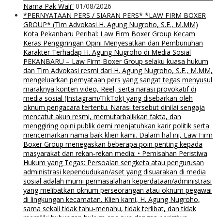
Nama Pak Wali”
01/08/2026
*PERNYATAAN PERS / SIARAN PERS* *LAW FIRM BOXER
GROUP* (Tim Advokasi H. Agung Nugroho, S.E., M.MM)
Kota Pekanbaru Perihal: Law Firm Boxer Group Kecam
Keras Penggiringan Opini Menyesatkan dan Pembunuhan
Karakter Terhadap H. Agung Nugroho di Media Sosial
PEKANBARU – Law Firm Boxer Group selaku kuasa hukum
dan Tim Advokasi resmi dari H. Agung Nugroho, S.E., M.MM,
mengeluarkan pernyataan pers yang sangat tegas menyusul
maraknya konten video, Reel, serta narasi provokatif di
media sosial (Instagram/TikTok) yang disebarkan oleh
oknum pengacara tertentu. Narasi tersebut dinilai sengaja
mencatut akun resmi, memutarbalikkan fakta, dan
menggiring opini publik demi menjatuhkan karir politik serta
mencemarkan nama baik klien kami. Dalam hal ini, Law Firm
Boxer Group menegaskan beberapa poin penting kepada
masyarakat dan rekan-rekan media: • Pemisahan Peristiwa
Hukum yang Tegas: Persoalan sengketa atau pengurusan
administrasi kependudukan/aset yang disuarakan di media
sosial adalah murni permasalahan keperdataan/administrasi
yang melibatkan oknum perseorangan atau oknum pegawai
di lingkungan kecamatan. Klien kami, H. Agung Nugroho,
sama sekali tidak tahu-menahu, tidak terlibat, dan tidak