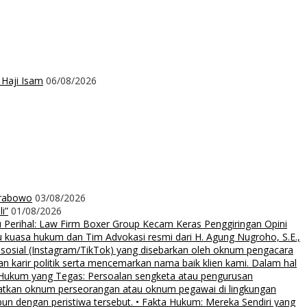
 Haji Isam
06/08/2026
Prabowo
03/08/2026
i”
01/08/2026
rihal: Law Firm Boxer Group Kecam Keras Penggiringan Opini
uasa hukum dan Tim Advokasi resmi dari H. Agung Nugroho, S.E.,
 sosial (Instagram/TikTok) yang disebarkan oleh oknum pengacara
an karir politik serta mencemarkan nama baik klien kami. Dalam hal
 Hukum yang Tegas: Persoalan sengketa atau pengurusan
ibatkan oknum perseorangan atau oknum pegawai di lingkungan
pun dengan peristiwa tersebut. • Fakta Hukum: Mereka Sendiri yang