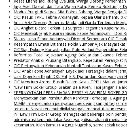
Reses Elfanis Jadi Ruang Evaluasi, Warga Dorong Pemerintah
Jaga Aset Daerah dan Tata Wajah Kota, Pemko Bukittinggi D
Modus Pungli di Satpas SIM Polres Subang, Warga Sengaja Dip
CIC: Kasus TPPU Febrie Ardiansyah, Kepala Ular Berhantu
07
Arisal Aziz Dorong Generasi Muda Jadi Garda Terdepan Menjag
CIC Angkat Bicara Terkait Isu Surpres Pergantian Kapolri?
06/
CIC Menelisik Jejak Pusaran Bisnis Febrie Adriansyah – Don 
Status Jaksa Febrie Adriansyah Dicopot Sementara,CIC Desak
Kesempatan Emas! Ditlantas Polda Sumbar Ajak Masyaraka
CIC Siap Dukung Kortastipidkor Polri Hadapi Praperadilan Feb
Reformasi Total Kejaksaan Agung: Belajar dari Skandal Febr
Predator Anak di Pilubang Ditangkap, Kepedulian Perangkat 
CIC Pertanyakan Keberanian Kuntadi Tuntaskan Kasus Febrie
CIC: Anak Febrie Adriansyah Layak Jadi Tersangka dalam Jari
Usai Diperiksa Kejati DKI, Entjik S. Djafar dan Kuseryansyah 
CIC Mencium Aroma Busuk Dalam Kasus TPPU Mantan Jampids
“Law Firm Boxer Group: Silakan Bela Klien, Tapi Jangan Ha
*PERNYATAAN PERS / SIARAN PERS* *LAW FIRM BOXER GROUP*
Menyesatkan dan Pembunuhan Karakter Terhadap H. Agung Nu
M.MM, mengeluarkan pernyataan pers yang sangat tegas menyu
tertentu. Narasi tersebut dinilai sengaja mencatut akun resm
ini, Law Firm Boxer Group menegaskan beberapa poin pentin
administrasi kependudukan/aset yang disuarakan di media s
kecamatan. Klien kami, H. Agung Nugroho, sama sekali tidak 