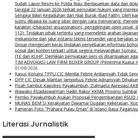
Sudah Lapor Resmi ke Polda Riau: Berdasarkan data dan doku
tanggal 22 Januari 2026 terkait persoalan hukum yang mereka
Sengaja Bikin Kegaduhan dan Niat Buruk (Bad Faith): Oleh kar
justru dibawa ke ruang siber dengan cara menyerang, menjel
karakter (character assassination), penggiringan opini sesat
112): Tindakan pihak tertentu yang memelintir arahan layana
mekanisme dan jalur instansi teknis tersendiri yang berjalan
Group mengecam keras tindakan penyebaran informasi bohong d
sosial dan konten terkait) untuk segera melayangkan Somas
ITE dan KUHP. Demikian pernyataan pers ini disampaikan agar
TIM ADVOKASI LAW FIRM BOXER GROUP (Penerima Kuasa H. Agung
01/08/2026
Kasus Korupsi TPPU,CIC Menilai Febrie Ardiansyah Tidak Sen
DPP CIC Desak Mantan Jampidsus Febrie Adriansyah Dihuku
Pisah Sambut Kapolres Payakumbuh, Zulmaeta Apresiasi AKB
Wawako Elzadaswarman Hadiri Rakor KKMA Provinsi Sumbar
Pemko Payakumbuh Ajukan Proposal Pengembangan RSUD 
MUNAS BEM SI Kerakyatan Diwarnai Dugaan Kekerasan, Koor
Pameran Foto “Prahara Pulau Emas” di Istano Basa Pagaruyu
Literasi Jurnalistik