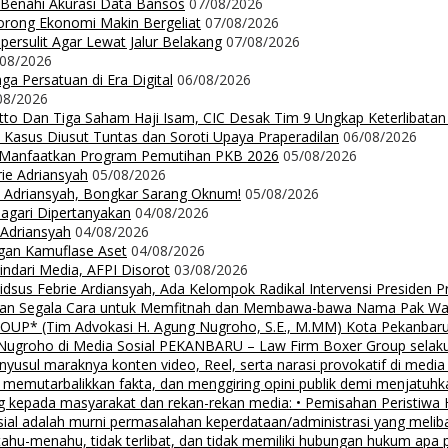
 Benahi Akurasi Data Bansos
07/08/2026
orong Ekonomi Makin Bergeliat
07/08/2026
ersulit Agar Lewat Jalur Belakang
07/08/2026
/08/2026
a Persatuan di Era Digital
06/08/2026
08/2026
Ritto Dan Tiga Saham Haji Isam, CIC Desak Tim 9 Ungkap Keterlibatan
 Kasus Diusut Tuntas dan Soroti Upaya Praperadilan
06/08/2026
t Manfaatkan Program Pemutihan PKB 2026
05/08/2026
rie Adriansyah
05/08/2026
ie Adriansyah, Bongkar Sarang Oknum!
05/08/2026
Nagari Dipertanyakan
04/08/2026
 Adriansyah
04/08/2026
ngan Kamuflase Aset
04/08/2026
Hindari Media, AFPI Disorot
03/08/2026
us Febrie Ardiansyah, Ada Kelompok Radikal Intervensi Presiden 
lalkan Segala Cara untuk Memfitnah dan Membawa-bawa Nama Pak Wal
 (Tim Advokasi H. Agung Nugroho, S.E., M.MM) Kota Pekanbaru Pe
groho di Media Sosial PEKANBARU – Law Firm Boxer Group selaku k
sul maraknya konten video, Reel, serta narasi provokatif di media
i, memutarbalikkan fakta, dan menggiring opini publik demi menjatuhk
g kepada masyarakat dan rekan-rekan media: • Pemisahan Peristiwa
osial adalah murni permasalahan keperdataan/administrasi yang mel
tahu-menahu, tidak terlibat, dan tidak memiliki hubungan hukum apa 