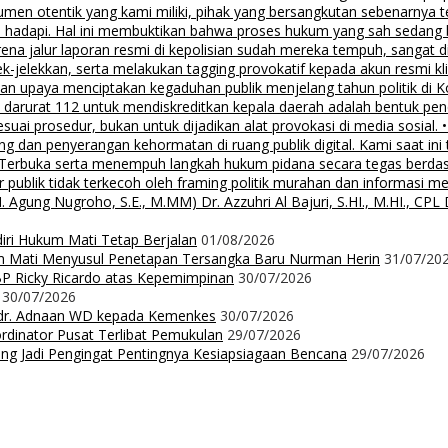
men otentik yang kami miliki, pihak yang bersangkutan sebenarnya t
 hadapi. Hal ini membuktikan bahwa proses hukum yang sah sedang be
ena jalur laporan resmi di kepolisian sudah mereka tempuh, sangat di
ek-jelekkan, serta melakukan tagging provokatif kepada akun resmi 
, dan upaya menciptakan kegaduhan publik menjelang tahun politik di 
n darurat 112 untuk mendiskreditkan kepala daerah adalah bentuk pen
 sesuai prosedur, bukan untuk dijadikan alat provokasi di media sosi
an penyerangan kehormatan di ruang publik digital. Kami saat ini te
i Terbuka serta menempuh langkah hukum pidana secara tegas berd
 publik tidak terkecoh oleh framing politik murahan dan informasi 
 Nugroho, S.E., M.MM) Dr. Azzuhri Al Bajuri, S.HI., M.HI., CPL Dr
diri Hukum Mati Tetap Berjalan
01/08/2026
m Mati Menyusul Penetapan Tersangka Baru Nurman Herin
31/07/20
P Ricky Ricardo atas Kepemimpinan
30/07/2026
30/07/2026
dr. Adnaan WD kepada Kemenkes
30/07/2026
dinator Pusat Terlibat Pemukulan
29/07/2026
ng Jadi Pengingat Pentingnya Kesiapsiagaan Bencana
29/07/2026