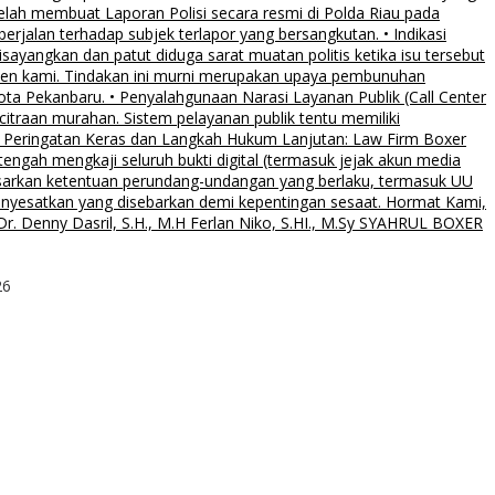
elah membuat Laporan Polisi secara resmi di Polda Riau pada
rjalan terhadap subjek terlapor yang bersangkutan. • Indikasi
sayangkan dan patut diduga sarat muatan politis ketika isu tersebut
klien kami. Tindakan ini murni merupakan upaya pembunuhan
Kota Pekanbaru. • Penyalahgunaan Narasi Layanan Publik (Call Center
citraan murahan. Sistem pelayanan publik tentu memiliki
al. • Peringatan Keras dan Langkah Hukum Lanjutan: Law Firm Boxer
ngah mengkaji seluruh bukti digital (termasuk jejak akun media
asarkan ketentuan perundang-undangan yang berlaku, termasuk UU
menyesatkan yang disebarkan demi kepentingan sesaat. Hormat Kami,
. Denny Dasril, S.H., M.H Ferlan Niko, S.HI., M.Sy SYAHRUL BOXER
26