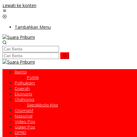
Lewati ke konten
Tambahkan Menu
Berita
Politik
Polhukam
Daerah
Ekonomi
Olahraga
Sepakbola Kita
Otomatif
Nasional
Video Pos
Galeri Pos
DPRD