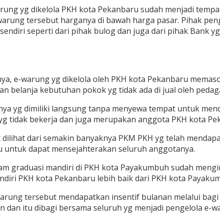
warung yg dikelola PKH kota Pekanbaru sudah menjadi temp
-warung tersebut harganya di bawah harga pasar. Pihak pe
endiri seperti dari pihak bulog dan juga dari pihak Bank y
a, e-warung yg dikelola oleh PKH kota Pekanbaru memasok 
n belanja kebutuhan pokok yg tidak ada di jual oleh pedag
ya yg dimiliki langsung tanpa menyewa tempat untuk mendi
yg tidak bekerja dan juga merupakan anggota PKH kota Pe
at dilihat dari semakin banyaknya PKM PKH yg telah mendap
ru untuk dapat mensejahterakan seluruh anggotanya.
ram graduasi mandiri di PKH kota Payakumbuh sudah mengi
iri PKH kota Pekanbaru lebih baik dari PKH kota Payaku
rung tersebut mendapatkan insentif bulanan melalui bagi h
n dan itu dibagi bersama seluruh yg menjadi pengelola e-w