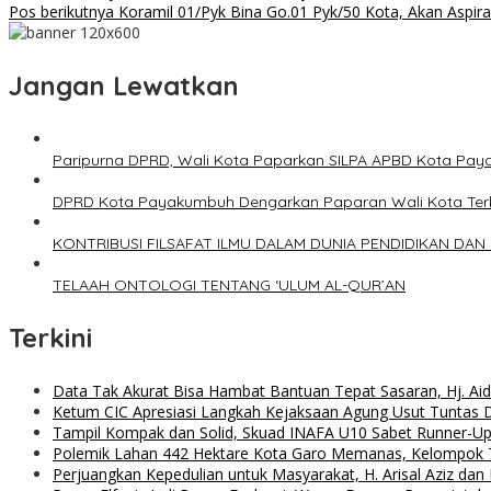
Pos berikutnya
Koramil 01/Pyk Bina Go.01 Pyk/50 Kota, Akan Aspira
Jangan Lewatkan
Paripurna DPRD, Wali Kota Paparkan SILPA APBD Kota Pa
DPRD Kota Payakumbuh Dengarkan Paparan Wali Kota Terka
KONTRIBUSI FILSAFAT ILMU DALAM DUNIA PENDIDIKAN DAN
TELAAH ONTOLOGI TENTANG ‘ULUM AL-QUR’AN
Terkini
Data Tak Akurat Bisa Hambat Bantuan Tepat Sasaran, Hj. Ai
Ketum CIC Apresiasi Langkah Kejaksaan Agung Usut Tuntas
Tampil Kompak dan Solid, Skuad INAFA U10 Sabet Runner-
Polemik Lahan 442 Hektare Kota Garo Memanas, Kelompok Ta
Perjuangkan Kepedulian untuk Masyarakat, H. Arisal Aziz da